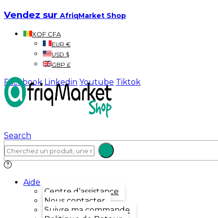
Vendez sur
AfriqMarket Shop
XOF CFA
EUR €
USD $
GBP £
Facebook
Linkedin
Youtube
Tiktok
Search
Aide
Centre d’assistance
Nous contacter
Suivre ma commande