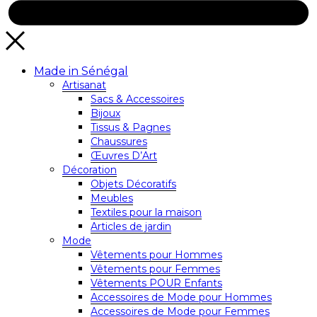
Made in Sénégal
Artisanat
Sacs & Accessoires
Bijoux
Tissus & Pagnes
Chaussures
Œuvres D’Art
Décoration
Objets Décoratifs
Meubles
Textiles pour la maison
Articles de jardin
Mode
Vêtements pour Hommes
Vêtements pour Femmes
Vêtements POUR Enfants
Accessoires de Mode pour Hommes
Accessoires de Mode pour Femmes