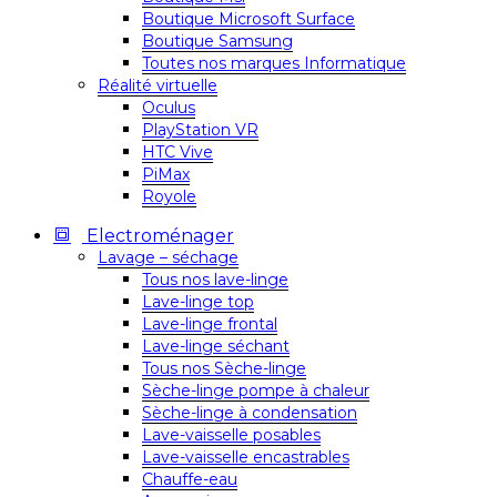
Boutique Microsoft Surface
Boutique Samsung
Toutes nos marques Informatique
Réalité virtuelle
Oculus
PlayStation VR
HTC Vive
PiMax
Royole
Electroménager
Lavage – séchage
Tous nos lave-linge
Lave-linge top
Lave-linge frontal
Lave-linge séchant
Tous nos Sèche-linge
Sèche-linge pompe à chaleur
Sèche-linge à condensation
Lave-vaisselle posables
Lave-vaisselle encastrables
Chauffe-eau