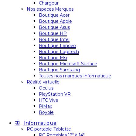
Chargeur
Nos espaces Marques
Boutique Acer
Boutique Apple
Boutique Asus
Boutique HP
Boutique Intel
Boutique Lenovo
Boutique Logitech
Boutique Msi
Boutique Microsoft Surface
Boutique Samsung
Toutes nos marques Informatique
Réalité virtuelle
Oculus
PlayStation VR
HTC Vive
PiMax
Royole
Informatique
PC portable-Tablette
PC Portables 12″ à 14″