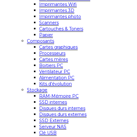
Imprimantes Wifi
Imprimantes 3D
Imprimantes photo
Scanners
Cartouches & Toners
Papier
Composants
Cartes graphiques
Processeurs
Cartes mères
Boitiers PC
Ventilateur PC
Alimentation PC
Kits d’évolution
Stockage
RAM-Mémoire PC
SSD internes
Disques durs internes
Disques durs externes
SSD Externes
Serveur NAS
Clé USB