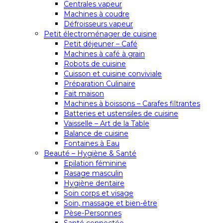
Centrales vapeur
Machines à coudre
Défroisseurs vapeur
Petit électroménager de cuisine
Petit déjeuner – Café
Machines à café à grain
Robots de cuisine
Cuisson et cuisine conviviale
Préparation Culinaire
Fait maison
Machines à boissons – Carafes filtrantes
Batteries et ustensiles de cuisine
Vaisselle – Art de la Table
Balance de cuisine
Fontaines à Eau
Beauté – Hygiène & Santé
Epilation féminine
Rasage masculin
Hygiène dentaire
Soin corps et visage
Soin, massage et bien-être
Pèse-Personnes