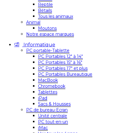
Reptile
Bétails
Tous les animaux
Animal
Moutons
Notre espace marques
Informatique
PC portable-Tablette
PC Portables 12″ à 14″
PC Portables 15″ à 16″
PC Portables 17″ et plus
PC Portables Bureautique
MacBook
Chromebook
Tablettes
iPad
Sacs & Housses
PC de bureau-Ecran
Unité centrale
PC tout-en-un
iMac