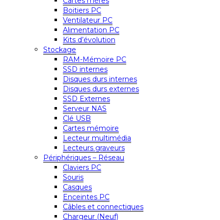
Cartes mères
Boitiers PC
Ventilateur PC
Alimentation PC
Kits d’évolution
Stockage
RAM-Mémoire PC
SSD internes
Disques durs internes
Disques durs externes
SSD Externes
Serveur NAS
Clé USB
Cartes mémoire
Lecteur multimédia
Lecteurs graveurs
Périphériques – Réseau
Claviers PC
Souris
Casques
Enceintes PC
Câbles et connectiques
Chargeur (Neuf)