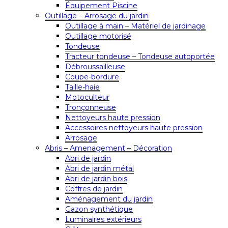
Équipement Piscine
Outillage – Arrosage du jardin
Outillage à main – Matériel de jardinage
Outillage motorisé
Tondeuse
Tracteur tondeuse – Tondeuse autoportée
Débroussailleuse
Coupe-bordure
Taille-haie
Motoculteur
Tronçonneuse
Nettoyeurs haute pression
Accessoires nettoyeurs haute pression
Arrosage
Abris – Amenagement – Décoration
Abri de jardin
Abri de jardin métal
Abri de jardin bois
Coffres de jardin
Aménagement du jardin
Gazon synthétique
Luminaires extérieurs