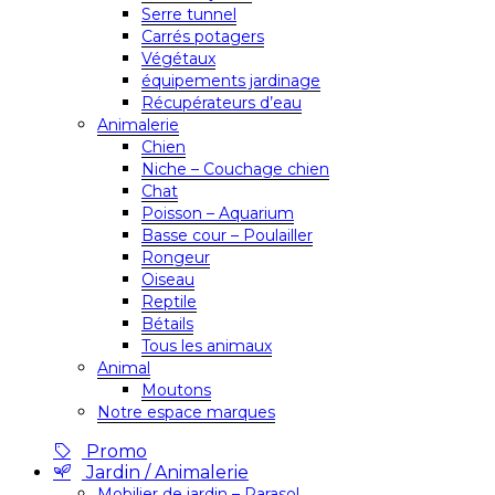
Serre tunnel
Carrés potagers
Végétaux
équipements jardinage
Récupérateurs d’eau
Animalerie
Chien
Niche – Couchage chien
Chat
Poisson – Aquarium
Basse cour – Poulailler
Rongeur
Oiseau
Reptile
Bétails
Tous les animaux
Animal
Moutons
Notre espace marques
Promo
Jardin / Animalerie
Mobilier de jardin – Parasol