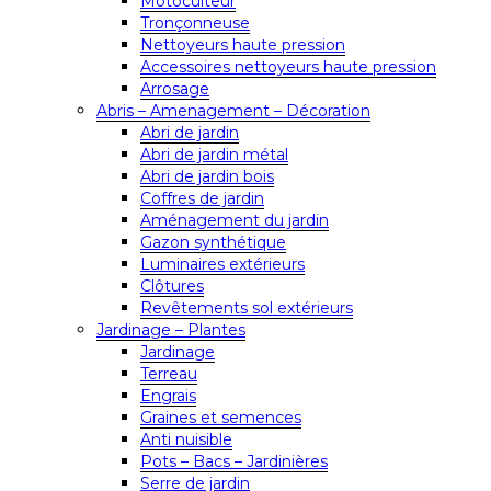
Motoculteur
Tronçonneuse
Nettoyeurs haute pression
Accessoires nettoyeurs haute pression
Arrosage
Abris – Amenagement – Décoration
Abri de jardin
Abri de jardin métal
Abri de jardin bois
Coffres de jardin
Aménagement du jardin
Gazon synthétique
Luminaires extérieurs
Clôtures
Revêtements sol extérieurs
Jardinage – Plantes
Jardinage
Terreau
Engrais
Graines et semences
Anti nuisible
Pots – Bacs – Jardinières
Serre de jardin