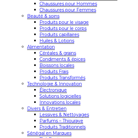
Chaussures pour Hommes
Chaussures pour Femmes
Beauté & soins
Produits pour le visage
Produits pour le corps
Produits capillaires
Huiles & Lotions
Alimentation
Céréales & grains
Condiments & épices
Boissons locales
Produits Frais
Produits Transformés
Technologie & Innovation
Électronique
Solutions logicielles
Innovations locales
Divers & Entretien
Lessives & Nettoyages
Parfums – Thiouraye
Produits Traditionnels
Sénégal en Marques