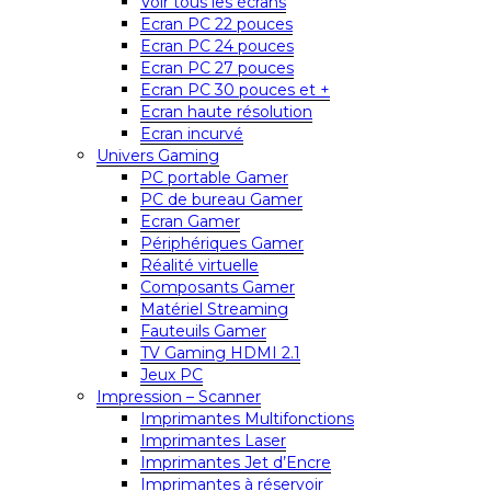
Voir tous les écrans
Ecran PC 22 pouces
Ecran PC 24 pouces
Ecran PC 27 pouces
Ecran PC 30 pouces et +
Ecran haute résolution
Ecran incurvé
Univers Gaming
PC portable Gamer
PC de bureau Gamer
Ecran Gamer
Périphériques Gamer
Réalité virtuelle
Composants Gamer
Matériel Streaming
Fauteuils Gamer
TV Gaming HDMI 2.1
Jeux PC
Impression – Scanner
Imprimantes Multifonctions
Imprimantes Laser
Imprimantes Jet d’Encre
Imprimantes à réservoir