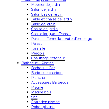
Mobilier de jardin
Salon de jardin
Salon bas de jardin
Table et chaise de jardin
Table de jardin
Chaise de jardin
Chaise longue – Transat
Parasol – Tonnelle – Voile d’ombrage
Parasol
Tonnelle
Pergola
Chauffage extérieur
Barbecue – Piscine
Barbecue Gaz
Barbecue charbon
Plancha
Accessoires Barbecue
Piscine
Piscine bois
Spa
Entretien piscine
Robot piscine