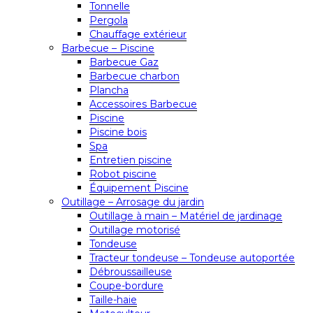
Tonnelle
Pergola
Chauffage extérieur
Barbecue – Piscine
Barbecue Gaz
Barbecue charbon
Plancha
Accessoires Barbecue
Piscine
Piscine bois
Spa
Entretien piscine
Robot piscine
Équipement Piscine
Outillage – Arrosage du jardin
Outillage à main – Matériel de jardinage
Outillage motorisé
Tondeuse
Tracteur tondeuse – Tondeuse autoportée
Débroussailleuse
Coupe-bordure
Taille-haie