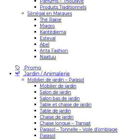
Parfums – Thiouraye
Produits Traditionnels
Sénégal en Marques
Thé Rapie
Miagro
Karitédiema
Esteval
Abel
Anta Fashion
Naatuu
Promo
Jardin / Animalerie
Mobilier de jardin – Parasol
Mobilier de jardin
Salon de jardin
Salon bas de jardin
Table et chaise de jardin
Table de jardin
Chaise de jardin
Chaise longue – Transat
Parasol – Tonnelle – Voile d’ombrage
Parasol