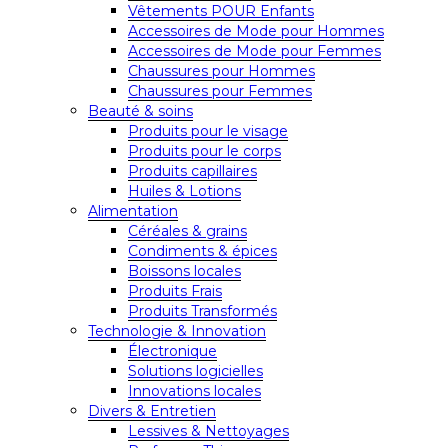
Vêtements POUR Enfants
Accessoires de Mode pour Hommes
Accessoires de Mode pour Femmes
Chaussures pour Hommes
Chaussures pour Femmes
Beauté & soins
Produits pour le visage
Produits pour le corps
Produits capillaires
Huiles & Lotions
Alimentation
Céréales & grains
Condiments & épices
Boissons locales
Produits Frais
Produits Transformés
Technologie & Innovation
Électronique
Solutions logicielles
Innovations locales
Divers & Entretien
Lessives & Nettoyages