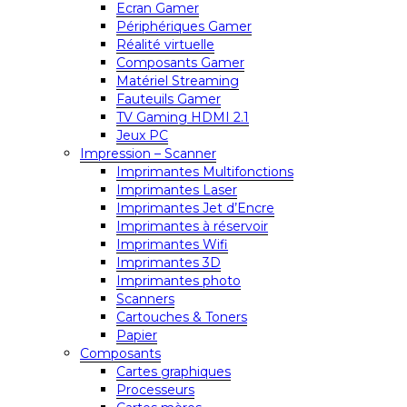
Ecran Gamer
Périphériques Gamer
Réalité virtuelle
Composants Gamer
Matériel Streaming
Fauteuils Gamer
TV Gaming HDMI 2.1
Jeux PC
Impression – Scanner
Imprimantes Multifonctions
Imprimantes Laser
Imprimantes Jet d’Encre
Imprimantes à réservoir
Imprimantes Wifi
Imprimantes 3D
Imprimantes photo
Scanners
Cartouches & Toners
Papier
Composants
Cartes graphiques
Processeurs