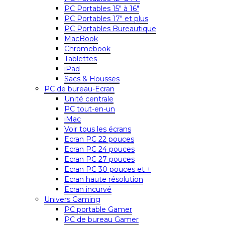
PC Portables 15″ à 16″
PC Portables 17″ et plus
PC Portables Bureautique
MacBook
Chromebook
Tablettes
iPad
Sacs & Housses
PC de bureau-Ecran
Unité centrale
PC tout-en-un
iMac
Voir tous les écrans
Ecran PC 22 pouces
Ecran PC 24 pouces
Ecran PC 27 pouces
Ecran PC 30 pouces et +
Ecran haute résolution
Ecran incurvé
Univers Gaming
PC portable Gamer
PC de bureau Gamer