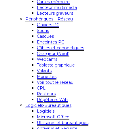
Cartes mémoire
Lecteur multimédia
Lecteurs graveurs
Périphériques – Réseau
Claviers PC
Souris
Casques
Enceintes PC
Câbles et connectiques
Chargeur (Neuf)
Webcams
Tablette graphique
Volants
Manettes
Voir tout le réseau
CPL
Routeurs
Répéteurs WiFi
Logiciels-Bureautiques
Logiciels
Microsoft Office
Utilitaires et bureautiques
Antivirus et Sécurité