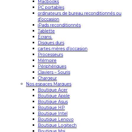
Macbooks
PC portables
ordinateurs de bureau reconditionnés ou
d’occasion
iPads reconditionnés
Tablette
Écrans
Disques durs
cartes mères d’occasion
Processeurs
Mémoire
Périphériques
Claviers – Souris
Chargeur
Nos espaces Marques
Boutique Acer
Boutique Apple
Boutique Asus
Boutique HP
Boutique Intel
Boutique Lenovo
Boutique Logitech
Boutique Msi