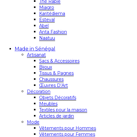
Thé Rapie
Miagro
Karitédiema
Esteval
Abel
Anta Fashion
Naatuu
Made in Sénégal
Artisanat
Sacs & Accessoires
Bijoux
Tissus & Pagnes
Chaussures
Œuvres D’Art
Décoration
Objets Décoratifs
Meubles
Textiles pour la maison
Articles de jardin
Mode
Vêtements pour Hommes
Vêtements pour Femmes