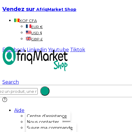
Vendez sur
AfriqMarket Shop
XOF CFA
EUR €
USD $
GBP £
Facebook
Linkedin
Youtube
Tiktok
Search
Aide
Centre d’assistance
Nous contacter
Suivre ma commande