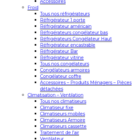
Accessoires
Froid
Tous nos réfrigérateurs
Réfrigérateur 1 porte
Réfrigérateur américain
Réfrigérateurs congélateur bas
Réfrigérateurs Congélateur Haut
Réfrigérateur encastrable
Réfrigérateur Bar
Réfrigérateur vitrine
Tous nos congélateurs
Congélateurs armoires
Congélateur coffre
Accessoires – Produits Ménagers – Pièces
détachées
Climatisation – Ventilation
Tous nos climatiseurs
Climatiseur fixe
Climatiseurs mobiles
Climatiseurs Armoire
Climatiseurs cassette
Traitement de l’air
Ventilateur