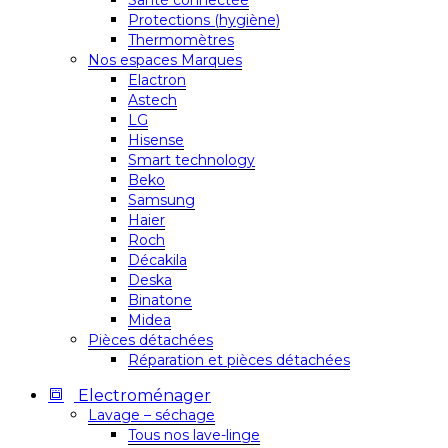
Santé connectée
Protections (hygiène)
Thermomètres
Nos espaces Marques
Elactron
Astech
LG
Hisense
Smart technology
Beko
Samsung
Haier
Roch
Décakila
Deska
Binatone
Midea
Pièces détachées
Réparation et pièces détachées
Electroménager
Lavage – séchage
Tous nos lave-linge