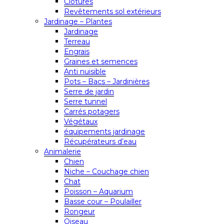
Clôtures
Revêtements sol extérieurs
Jardinage – Plantes
Jardinage
Terreau
Engrais
Graines et semences
Anti nuisible
Pots – Bacs – Jardinières
Serre de jardin
Serre tunnel
Carrés potagers
Végétaux
équipements jardinage
Récupérateurs d’eau
Animalerie
Chien
Niche – Couchage chien
Chat
Poisson – Aquarium
Basse cour – Poulailler
Rongeur
Oiseau