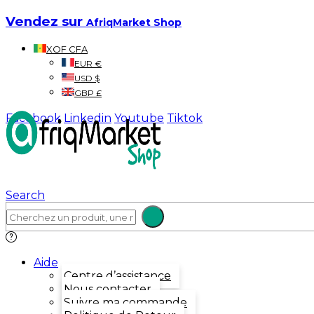
Vendez sur
AfriqMarket Shop
XOF CFA
EUR €
USD $
GBP £
Facebook
Linkedin
Youtube
Tiktok
Search
Aide
Centre d’assistance
Nous contacter
Suivre ma commande