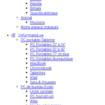
Reptile
Bétails
Tous les animaux
Animal
Moutons
Notre espace marques
Informatique
PC portable-Tablette
PC Portables 12″ à 14″
PC Portables 15″ à 16″
PC Portables 17″ et plus
PC Portables Bureautique
MacBook
Chromebook
Tablettes
iPad
Sacs & Housses
PC de bureau-Ecran
Unité centrale
PC tout-en-un
iMac