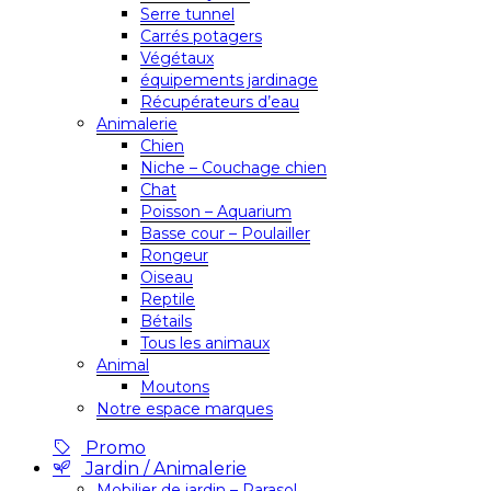
Serre tunnel
Carrés potagers
Végétaux
équipements jardinage
Récupérateurs d’eau
Animalerie
Chien
Niche – Couchage chien
Chat
Poisson – Aquarium
Basse cour – Poulailler
Rongeur
Oiseau
Reptile
Bétails
Tous les animaux
Animal
Moutons
Notre espace marques
Promo
Jardin / Animalerie
Mobilier de jardin – Parasol