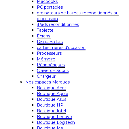
Macbooks
PC portables
ordinateurs de bureau reconditionnés ou
d’occasion
iPads reconditionnés
Tablette
Écrans
Disques durs
cartes mères d’occasion
Processeurs
Mémoire
Périphériques
Claviers – Souris
Chargeur
Nos espaces Marques
Boutique Acer
Boutique Apple
Boutique Asus
Boutique HP
Boutique Intel
Boutique Lenovo
Boutique Logitech
Boutique Msi