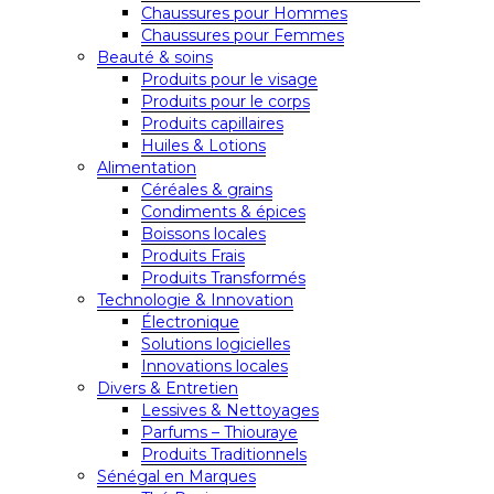
Chaussures pour Hommes
Chaussures pour Femmes
Beauté & soins
Produits pour le visage
Produits pour le corps
Produits capillaires
Huiles & Lotions
Alimentation
Céréales & grains
Condiments & épices
Boissons locales
Produits Frais
Produits Transformés
Technologie & Innovation
Électronique
Solutions logicielles
Innovations locales
Divers & Entretien
Lessives & Nettoyages
Parfums – Thiouraye
Produits Traditionnels
Sénégal en Marques