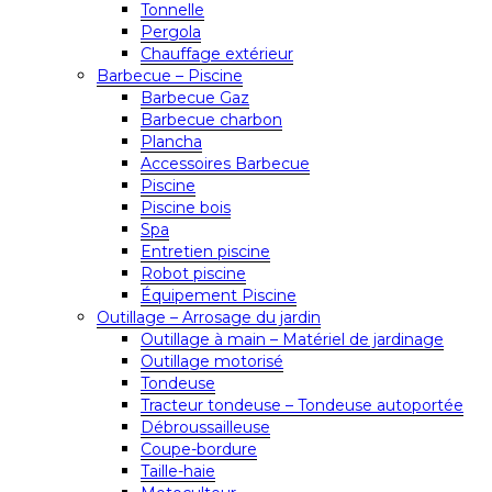
Tonnelle
Pergola
Chauffage extérieur
Barbecue – Piscine
Barbecue Gaz
Barbecue charbon
Plancha
Accessoires Barbecue
Piscine
Piscine bois
Spa
Entretien piscine
Robot piscine
Équipement Piscine
Outillage – Arrosage du jardin
Outillage à main – Matériel de jardinage
Outillage motorisé
Tondeuse
Tracteur tondeuse – Tondeuse autoportée
Débroussailleuse
Coupe-bordure
Taille-haie