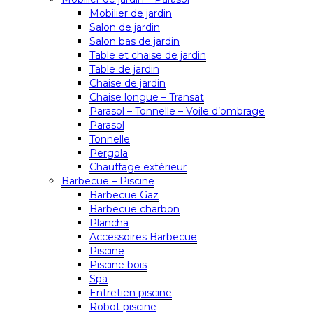
Mobilier de jardin
Salon de jardin
Salon bas de jardin
Table et chaise de jardin
Table de jardin
Chaise de jardin
Chaise longue – Transat
Parasol – Tonnelle – Voile d’ombrage
Parasol
Tonnelle
Pergola
Chauffage extérieur
Barbecue – Piscine
Barbecue Gaz
Barbecue charbon
Plancha
Accessoires Barbecue
Piscine
Piscine bois
Spa
Entretien piscine
Robot piscine