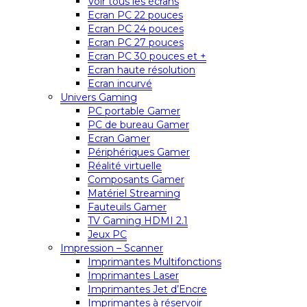
Voir tous les écrans
Ecran PC 22 pouces
Ecran PC 24 pouces
Ecran PC 27 pouces
Ecran PC 30 pouces et +
Ecran haute résolution
Ecran incurvé
Univers Gaming
PC portable Gamer
PC de bureau Gamer
Ecran Gamer
Périphériques Gamer
Réalité virtuelle
Composants Gamer
Matériel Streaming
Fauteuils Gamer
TV Gaming HDMI 2.1
Jeux PC
Impression – Scanner
Imprimantes Multifonctions
Imprimantes Laser
Imprimantes Jet d’Encre
Imprimantes à réservoir