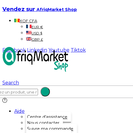
Vendez sur
AfriqMarket Shop
XOF CFA
EUR €
USD $
GBP £
Facebook
Linkedin
Youtube
Tiktok
Search
Aide
Centre d’assistance
Nous contacter
Suivre ma commande