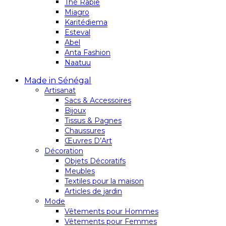
Thé Rapie
Miagro
Karitédiema
Esteval
Abel
Anta Fashion
Naatuu
Made in Sénégal
Artisanat
Sacs & Accessoires
Bijoux
Tissus & Pagnes
Chaussures
Œuvres D’Art
Décoration
Objets Décoratifs
Meubles
Textiles pour la maison
Articles de jardin
Mode
Vêtements pour Hommes
Vêtements pour Femmes