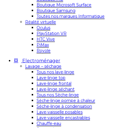
Boutique Microsoft Surface
Boutique Samsung
Toutes nos marques Informatique
Réalité virtuelle
Oculus
PlayStation VR
HTC Vive
PiMax
Royole
Electroménager
Lavage – séchage
Tous nos lave-linge
Lave-linge top
Lave-linge frontal
Lave-linge séchant
Tous nos Sèche-linge
Sèche-linge pompe à chaleur
Sèche-linge à condensation
Lave-vaisselle posables
Lave-vaisselle encastrables
Chauffe-eau