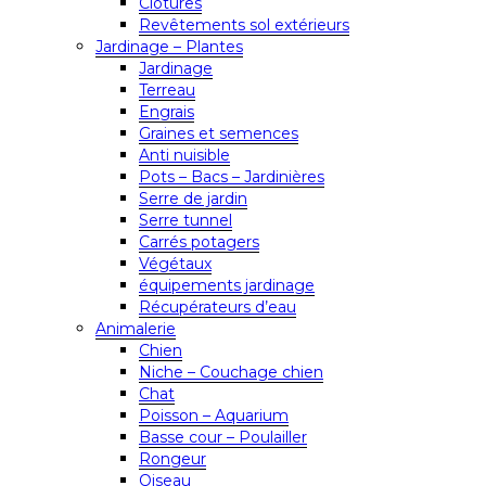
Clôtures
Revêtements sol extérieurs
Jardinage – Plantes
Jardinage
Terreau
Engrais
Graines et semences
Anti nuisible
Pots – Bacs – Jardinières
Serre de jardin
Serre tunnel
Carrés potagers
Végétaux
équipements jardinage
Récupérateurs d’eau
Animalerie
Chien
Niche – Couchage chien
Chat
Poisson – Aquarium
Basse cour – Poulailler
Rongeur
Oiseau