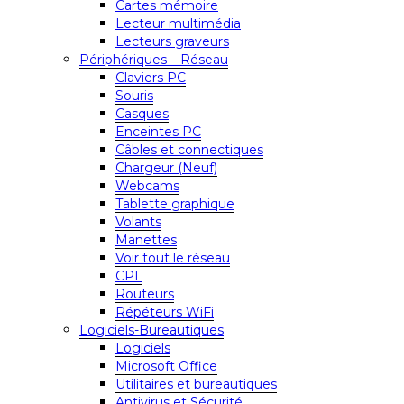
Cartes mémoire
Lecteur multimédia
Lecteurs graveurs
Périphériques – Réseau
Claviers PC
Souris
Casques
Enceintes PC
Câbles et connectiques
Chargeur (Neuf)
Webcams
Tablette graphique
Volants
Manettes
Voir tout le réseau
CPL
Routeurs
Répéteurs WiFi
Logiciels-Bureautiques
Logiciels
Microsoft Office
Utilitaires et bureautiques
Antivirus et Sécurité