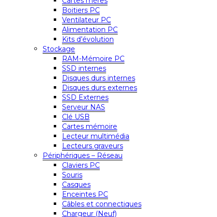
Cartes mères
Boitiers PC
Ventilateur PC
Alimentation PC
Kits d’évolution
Stockage
RAM-Mémoire PC
SSD internes
Disques durs internes
Disques durs externes
SSD Externes
Serveur NAS
Clé USB
Cartes mémoire
Lecteur multimédia
Lecteurs graveurs
Périphériques – Réseau
Claviers PC
Souris
Casques
Enceintes PC
Câbles et connectiques
Chargeur (Neuf)