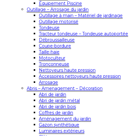
Équipement Piscine
Outillage – Arrosage du jardin
Outillage à main – Matériel de jardinage
Outillage motorisé
Tondeuse
Tracteur tondeuse – Tondeuse autoportée
Débroussailleuse
Coupe-bordure
Taille-haie
Motoculteur
Tronçonneuse
Nettoyeurs haute pression
Accessoires nettoyeurs haute pression
Arrosage
Abris – Amenagement – Décoration
Abri de jardin
Abri de jardin métal
Abri de jardin bois
Coffres de jardin
Aménagement du jardin
Gazon synthétique
Luminaires extérieurs