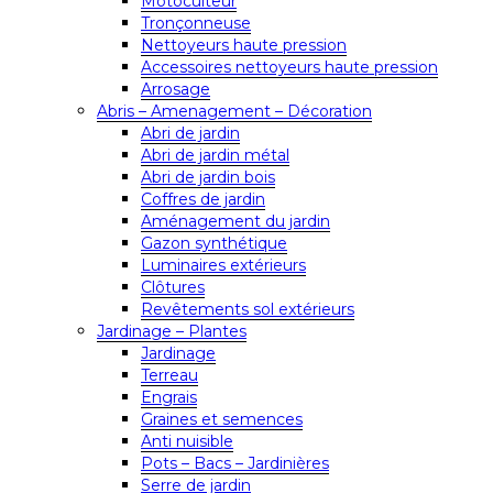
Motoculteur
Tronçonneuse
Nettoyeurs haute pression
Accessoires nettoyeurs haute pression
Arrosage
Abris – Amenagement – Décoration
Abri de jardin
Abri de jardin métal
Abri de jardin bois
Coffres de jardin
Aménagement du jardin
Gazon synthétique
Luminaires extérieurs
Clôtures
Revêtements sol extérieurs
Jardinage – Plantes
Jardinage
Terreau
Engrais
Graines et semences
Anti nuisible
Pots – Bacs – Jardinières
Serre de jardin