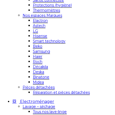
Santé connectée
Protections (hygiène)
Thermomètres
Nos espaces Marques
Elactron
Astech
LG
Hisense
Smart technology
Beko
Samsung
Haier
Roch
Décakila
Deska
Binatone
Midea
Pièces détachées
Réparation et pièces détachées
Electroménager
Lavage – séchage
Tous nos lave-linge