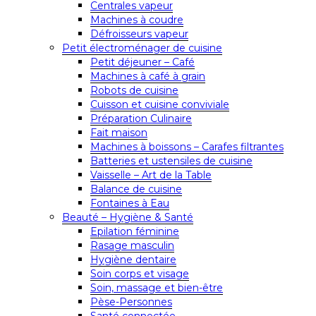
Centrales vapeur
Machines à coudre
Défroisseurs vapeur
Petit électroménager de cuisine
Petit déjeuner – Café
Machines à café à grain
Robots de cuisine
Cuisson et cuisine conviviale
Préparation Culinaire
Fait maison
Machines à boissons – Carafes filtrantes
Batteries et ustensiles de cuisine
Vaisselle – Art de la Table
Balance de cuisine
Fontaines à Eau
Beauté – Hygiène & Santé
Epilation féminine
Rasage masculin
Hygiène dentaire
Soin corps et visage
Soin, massage et bien-être
Pèse-Personnes