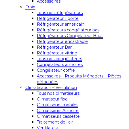
Accessoires
Froid
Tous nos réfrigérateurs
Réfrigérateur 1 porte
Réfrigérateur américain
Réfrigérateurs congélateur bas
Réfrigérateurs Congélateur Haut
Réfrigérateur encastrable
Réfrigérateur Bar
Réfrigérateur vitrine
Tous nos congélateurs
Congélateurs armoires
Congélateur coffre
Accessoires – Produits Ménagers – Pièces
détachées
Climatisation – Ventilation
Tous nos climatiseurs
Climatiseur fixe
Climatiseurs mobiles
Climatiseurs Armoire
Climatiseurs cassette
Traitement de l’air
Ventilateur