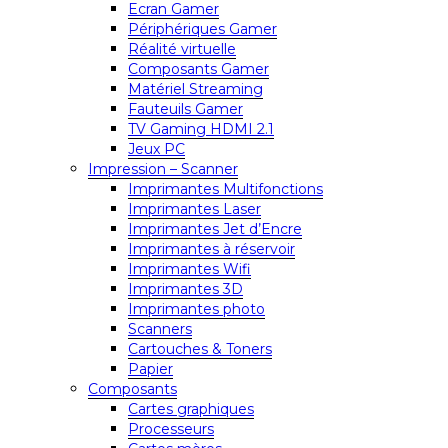
Ecran Gamer
Périphériques Gamer
Réalité virtuelle
Composants Gamer
Matériel Streaming
Fauteuils Gamer
TV Gaming HDMI 2.1
Jeux PC
Impression – Scanner
Imprimantes Multifonctions
Imprimantes Laser
Imprimantes Jet d’Encre
Imprimantes à réservoir
Imprimantes Wifi
Imprimantes 3D
Imprimantes photo
Scanners
Cartouches & Toners
Papier
Composants
Cartes graphiques
Processeurs