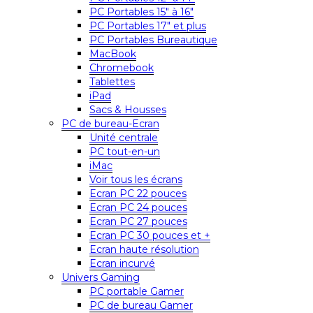
PC Portables 15″ à 16″
PC Portables 17″ et plus
PC Portables Bureautique
MacBook
Chromebook
Tablettes
iPad
Sacs & Housses
PC de bureau-Ecran
Unité centrale
PC tout-en-un
iMac
Voir tous les écrans
Ecran PC 22 pouces
Ecran PC 24 pouces
Ecran PC 27 pouces
Ecran PC 30 pouces et +
Ecran haute résolution
Ecran incurvé
Univers Gaming
PC portable Gamer
PC de bureau Gamer