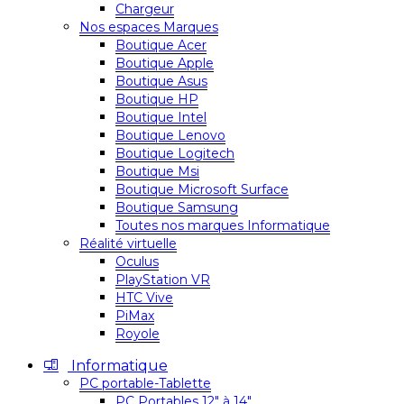
Chargeur
Nos espaces Marques
Boutique Acer
Boutique Apple
Boutique Asus
Boutique HP
Boutique Intel
Boutique Lenovo
Boutique Logitech
Boutique Msi
Boutique Microsoft Surface
Boutique Samsung
Toutes nos marques Informatique
Réalité virtuelle
Oculus
PlayStation VR
HTC Vive
PiMax
Royole
Informatique
PC portable-Tablette
PC Portables 12″ à 14″