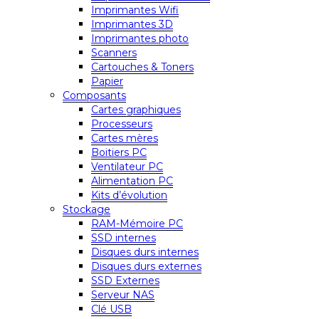
Imprimantes Wifi
Imprimantes 3D
Imprimantes photo
Scanners
Cartouches & Toners
Papier
Composants
Cartes graphiques
Processeurs
Cartes mères
Boitiers PC
Ventilateur PC
Alimentation PC
Kits d’évolution
Stockage
RAM-Mémoire PC
SSD internes
Disques durs internes
Disques durs externes
SSD Externes
Serveur NAS
Clé USB