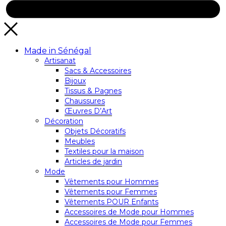
Made in Sénégal
Artisanat
Sacs & Accessoires
Bijoux
Tissus & Pagnes
Chaussures
Œuvres D’Art
Décoration
Objets Décoratifs
Meubles
Textiles pour la maison
Articles de jardin
Mode
Vêtements pour Hommes
Vêtements pour Femmes
Vêtements POUR Enfants
Accessoires de Mode pour Hommes
Accessoires de Mode pour Femmes