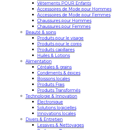
Vêtements POUR Enfants
Accessoires de Mode pour Hommes
Accessoires de Mode pour Femmes
Chaussures pour Hommes
Chaussures pour Femmes
Beauté & soins
Produits pour le visage
Produits pour le corps
Produits capillaires
Huiles & Lotions
Alimentation
Céréales & grains
Condiments & épices
Boissons locales
Produits Frais
Produits Transformés
Technologie & Innovation
Électronique
Solutions logicielles
Innovations locales
Divers & Entretien
Lessives & Nettoyages