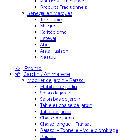
Parfums – Thiouraye
Produits Traditionnels
Sénégal en Marques
Thé Rapie
Miagro
Karitédiema
Esteval
Abel
Anta Fashion
Naatuu
Promo
Jardin / Animalerie
Mobilier de jardin – Parasol
Mobilier de jardin
Salon de jardin
Salon bas de jardin
Table et chaise de jardin
Table de jardin
Chaise de jardin
Chaise longue – Transat
Parasol – Tonnelle – Voile d’ombrage
Parasol