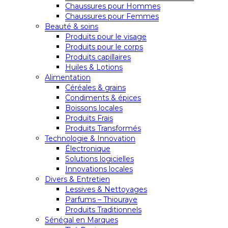
Chaussures pour Hommes
Chaussures pour Femmes
Beauté & soins
Produits pour le visage
Produits pour le corps
Produits capillaires
Huiles & Lotions
Alimentation
Céréales & grains
Condiments & épices
Boissons locales
Produits Frais
Produits Transformés
Technologie & Innovation
Électronique
Solutions logicielles
Innovations locales
Divers & Entretien
Lessives & Nettoyages
Parfums – Thiouraye
Produits Traditionnels
Sénégal en Marques