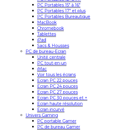
PC Portables 15″ à 16″
PC Portables 17″ et plus
PC Portables Bureautique
MacBook
Chromebook
Tablettes
iPad
Sacs & Housses
PC de bureau-Ecran
Unité centrale
PC tout-en-un
iMac
Voir tous les écrans
Ecran PC 22 pouces
Ecran PC 24 pouces
Ecran PC 27 pouces
Ecran PC 30 pouces et +
Ecran haute résolution
Ecran incurvé
Univers Gaming
PC portable Gamer
PC de bureau Gamer