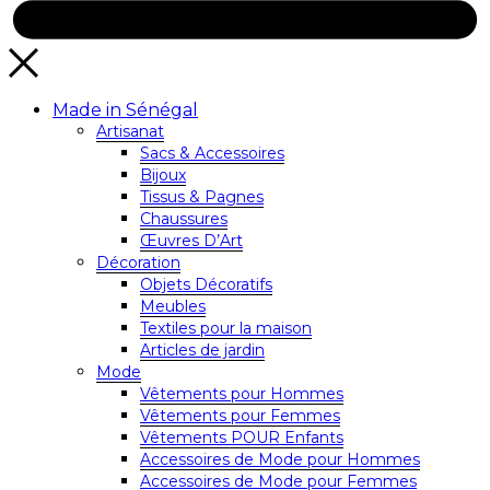
Made in Sénégal
Artisanat
Sacs & Accessoires
Bijoux
Tissus & Pagnes
Chaussures
Œuvres D’Art
Décoration
Objets Décoratifs
Meubles
Textiles pour la maison
Articles de jardin
Mode
Vêtements pour Hommes
Vêtements pour Femmes
Vêtements POUR Enfants
Accessoires de Mode pour Hommes
Accessoires de Mode pour Femmes