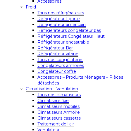
Accessoires
Froid
Tous nos réfrigérateurs
Réfrigérateur 1 porte
Réfrigérateur américain
Réfrigérateurs congélateur bas
Réfrigérateurs Congélateur Haut
Réfrigérateur encastrable
Réfrigérateur Bar
Réfrigérateur vitrine
Tous nos congélateurs
Congélateurs armoires
Congélateur coffre
Accessoires – Produits Ménagers – Pièces
détachées
Climatisation – Ventilation
Tous nos climatiseurs
Climatiseur fixe
Climatiseurs mobiles
Climatiseurs Armoire
Climatiseurs cassette
Traitement de l’air
Ventilateur