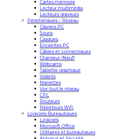
Cartes mémoire
Lecteur multimédia
Lecteurs graveurs
Périphériques – Réseau
Claviers PC
Souris
Casques
Enceintes PC
Câbles et connectiques
Chargeur (Neuf)
Webcams
Tablette graphique
Volants
Manettes
Voir tout le réseau
CPL
Routeurs
Répéteurs WiFi
Logiciels-Bureautiques
Logiciels
Microsoft Office
Utilitaires et bureautiques
Antivirus et Sécurité