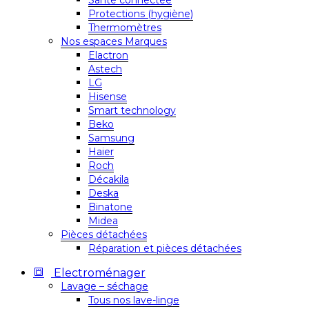
Santé connectée
Protections (hygiène)
Thermomètres
Nos espaces Marques
Elactron
Astech
LG
Hisense
Smart technology
Beko
Samsung
Haier
Roch
Décakila
Deska
Binatone
Midea
Pièces détachées
Réparation et pièces détachées
Electroménager
Lavage – séchage
Tous nos lave-linge