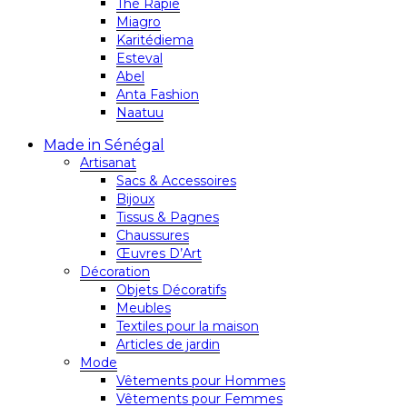
Thé Rapie
Miagro
Karitédiema
Esteval
Abel
Anta Fashion
Naatuu
Made in Sénégal
Artisanat
Sacs & Accessoires
Bijoux
Tissus & Pagnes
Chaussures
Œuvres D’Art
Décoration
Objets Décoratifs
Meubles
Textiles pour la maison
Articles de jardin
Mode
Vêtements pour Hommes
Vêtements pour Femmes