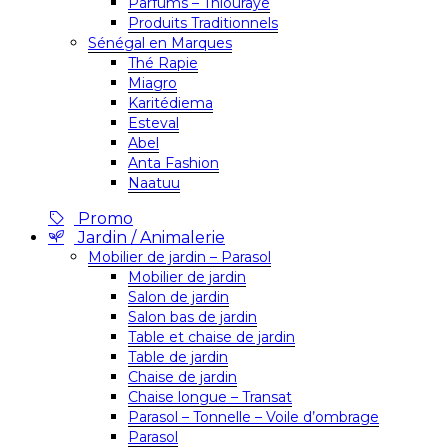
Parfums – Thiouraye
Produits Traditionnels
Sénégal en Marques
Thé Rapie
Miagro
Karitédiema
Esteval
Abel
Anta Fashion
Naatuu
Promo
Jardin / Animalerie
Mobilier de jardin – Parasol
Mobilier de jardin
Salon de jardin
Salon bas de jardin
Table et chaise de jardin
Table de jardin
Chaise de jardin
Chaise longue – Transat
Parasol – Tonnelle – Voile d’ombrage
Parasol