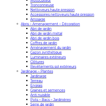
Motoculteur
Tronçonneuse
Nettoyeurs haute pression
Accessoires nettoyeurs haute pression
Arrosage
Abris – Amenagement – Décoration
Abri de jardin
Abri de jardin métal
Abri de jardin bois
Coffres de jardin
Aménagement du jardin
Gazon synthétique
Luminaires extérieurs
Clôtures
Revêtements sol extérieurs
Jardinage – Plantes
Jardinage
Terreau
Engrais
Graines et semences
Anti nuisible
Pots – Bacs – Jardinières
Serre de jardin