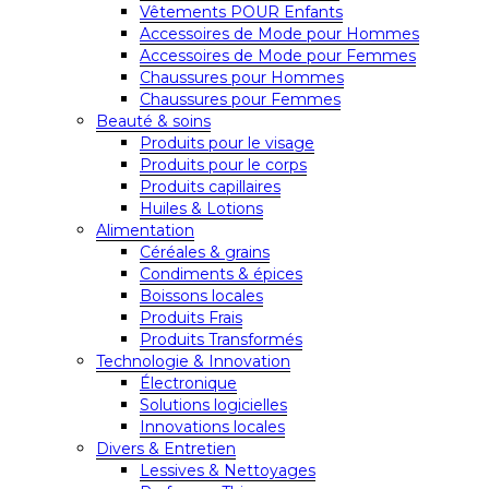
Vêtements POUR Enfants
Accessoires de Mode pour Hommes
Accessoires de Mode pour Femmes
Chaussures pour Hommes
Chaussures pour Femmes
Beauté & soins
Produits pour le visage
Produits pour le corps
Produits capillaires
Huiles & Lotions
Alimentation
Céréales & grains
Condiments & épices
Boissons locales
Produits Frais
Produits Transformés
Technologie & Innovation
Électronique
Solutions logicielles
Innovations locales
Divers & Entretien
Lessives & Nettoyages