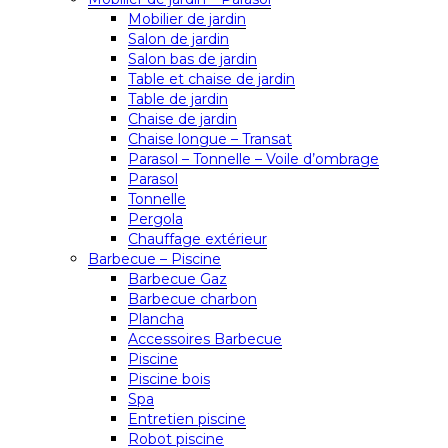
Mobilier de jardin
Salon de jardin
Salon bas de jardin
Table et chaise de jardin
Table de jardin
Chaise de jardin
Chaise longue – Transat
Parasol – Tonnelle – Voile d’ombrage
Parasol
Tonnelle
Pergola
Chauffage extérieur
Barbecue – Piscine
Barbecue Gaz
Barbecue charbon
Plancha
Accessoires Barbecue
Piscine
Piscine bois
Spa
Entretien piscine
Robot piscine