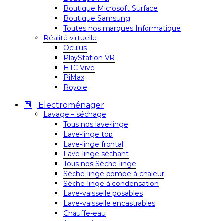
Boutique Microsoft Surface
Boutique Samsung
Toutes nos marques Informatique
Réalité virtuelle
Oculus
PlayStation VR
HTC Vive
PiMax
Royole
Electroménager
Lavage – séchage
Tous nos lave-linge
Lave-linge top
Lave-linge frontal
Lave-linge séchant
Tous nos Sèche-linge
Sèche-linge pompe à chaleur
Sèche-linge à condensation
Lave-vaisselle posables
Lave-vaisselle encastrables
Chauffe-eau