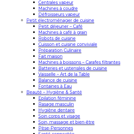
Centrales vapeur
Machines à coudre
Défroisseurs vapeur
Petit électroménager de cuisine
Petit déjeuner – Café
Machines à café à grain
Robots de cuisine
Cuisson et cuisine conviviale
Préparation Culinaire
Fait maison
Machines à boissons – Carafes filtrantes
Batteries et ustensiles de cuisine
Vaisselle – Art de la Table
Balance de cuisine
Fontaines à Eau
Beauté – Hygiène & Santé
Epilation féminine
Rasage masculin
Hygiène dentaire
Soin corps et visage
Soin, massage et bien-être
Pèse-Personnes