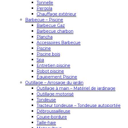
Tonnelle
Pergola
Chauffage extérieur
Barbecue – Piscine
Barbecue Gaz
Barbecue charbon
Plancha
Accessoires Barbecue
Piscine
Piscine bois
Spa
Entretien piscine
Robot piscine
Équipement Piscine
Outillage – Arrosage du jardin
Outillage à main – Matériel de jardinage
Outillage motorisé
Tondeuse
Tracteur tondeuse – Tondeuse autoportée
Débroussailleuse
Coupe-bordure
Taille-haie