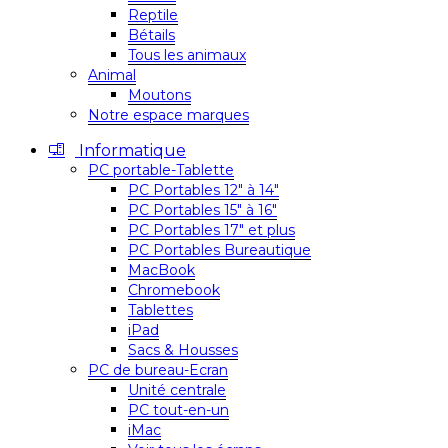
Reptile
Bétails
Tous les animaux
Animal
Moutons
Notre espace marques
Informatique
PC portable-Tablette
PC Portables 12″ à 14″
PC Portables 15″ à 16″
PC Portables 17″ et plus
PC Portables Bureautique
MacBook
Chromebook
Tablettes
iPad
Sacs & Housses
PC de bureau-Ecran
Unité centrale
PC tout-en-un
iMac