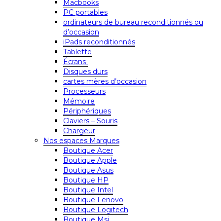
Macbooks
PC portables
ordinateurs de bureau reconditionnés ou
d’occasion
iPads reconditionnés
Tablette
Écrans
Disques durs
cartes mères d’occasion
Processeurs
Mémoire
Périphériques
Claviers – Souris
Chargeur
Nos espaces Marques
Boutique Acer
Boutique Apple
Boutique Asus
Boutique HP
Boutique Intel
Boutique Lenovo
Boutique Logitech
Boutique Msi