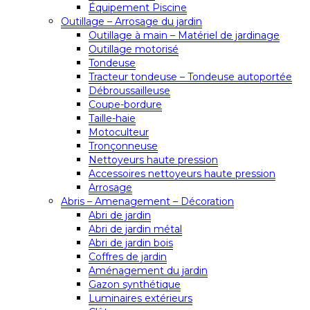
Équipement Piscine
Outillage – Arrosage du jardin
Outillage à main – Matériel de jardinage
Outillage motorisé
Tondeuse
Tracteur tondeuse – Tondeuse autoportée
Débroussailleuse
Coupe-bordure
Taille-haie
Motoculteur
Tronçonneuse
Nettoyeurs haute pression
Accessoires nettoyeurs haute pression
Arrosage
Abris – Amenagement – Décoration
Abri de jardin
Abri de jardin métal
Abri de jardin bois
Coffres de jardin
Aménagement du jardin
Gazon synthétique
Luminaires extérieurs