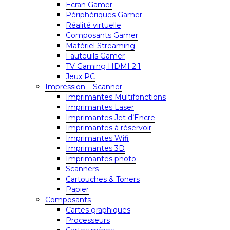
Ecran Gamer
Périphériques Gamer
Réalité virtuelle
Composants Gamer
Matériel Streaming
Fauteuils Gamer
TV Gaming HDMI 2.1
Jeux PC
Impression – Scanner
Imprimantes Multifonctions
Imprimantes Laser
Imprimantes Jet d’Encre
Imprimantes à réservoir
Imprimantes Wifi
Imprimantes 3D
Imprimantes photo
Scanners
Cartouches & Toners
Papier
Composants
Cartes graphiques
Processeurs