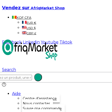
Vendez sur
AfriqMarket Shop
XOF CFA
EUR €
USD $
GBP £
Facebook
Linkedin
Youtube
Tiktok
Search
Aide
Centre d’assistance
Nous contacter
Suivre ma commande