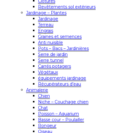
Clôtures
Revêtements sol extérieurs
Jardinage – Plantes
Jardinage
Terreau
Engrais
Graines et semences
Anti nuisible
Pots – Bacs – Jardinières
Serre de jardin
Serre tunnel
Carrés potagers
Végétaux
équipements jardinage
Récupérateurs d’eau
Animalerie
Chien
Niche – Couchage chien
Chat
Poisson – Aquarium
Basse cour – Poulailler
Rongeur
Oiseau