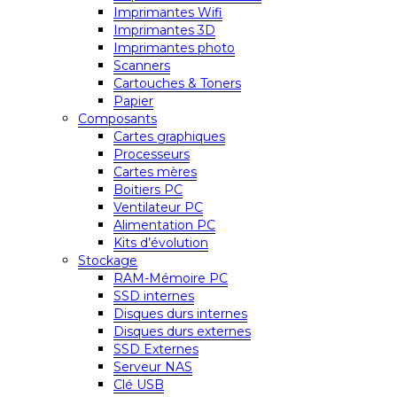
Imprimantes Wifi
Imprimantes 3D
Imprimantes photo
Scanners
Cartouches & Toners
Papier
Composants
Cartes graphiques
Processeurs
Cartes mères
Boitiers PC
Ventilateur PC
Alimentation PC
Kits d’évolution
Stockage
RAM-Mémoire PC
SSD internes
Disques durs internes
Disques durs externes
SSD Externes
Serveur NAS
Clé USB