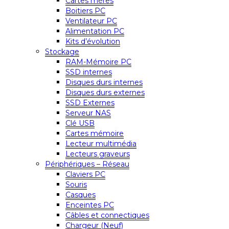
Cartes mères
Boitiers PC
Ventilateur PC
Alimentation PC
Kits d’évolution
Stockage
RAM-Mémoire PC
SSD internes
Disques durs internes
Disques durs externes
SSD Externes
Serveur NAS
Clé USB
Cartes mémoire
Lecteur multimédia
Lecteurs graveurs
Périphériques – Réseau
Claviers PC
Souris
Casques
Enceintes PC
Câbles et connectiques
Chargeur (Neuf)