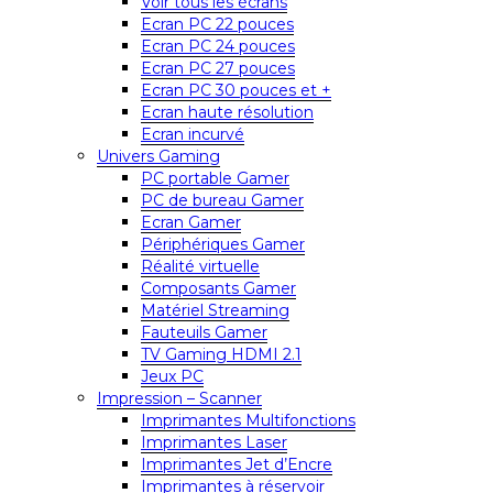
Voir tous les écrans
Ecran PC 22 pouces
Ecran PC 24 pouces
Ecran PC 27 pouces
Ecran PC 30 pouces et +
Ecran haute résolution
Ecran incurvé
Univers Gaming
PC portable Gamer
PC de bureau Gamer
Ecran Gamer
Périphériques Gamer
Réalité virtuelle
Composants Gamer
Matériel Streaming
Fauteuils Gamer
TV Gaming HDMI 2.1
Jeux PC
Impression – Scanner
Imprimantes Multifonctions
Imprimantes Laser
Imprimantes Jet d’Encre
Imprimantes à réservoir