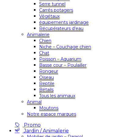
Serre tunnel
Carrés potagers
Végétaux
équipements jardinage
Récupérateurs d’eau
Animalerie
Chien
Niche – Couchage chien
Chat
Poisson – Aquarium
Basse cour – Poulailler
Rongeur
Oiseau
Reptile
Bétails
Tous les animaux
Animal
Moutons
Notre espace marques
Promo
Jardin / Animalerie
Mobilier de jardin – Parasol