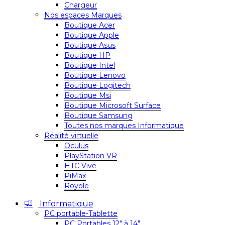
Chargeur
Nos espaces Marques
Boutique Acer
Boutique Apple
Boutique Asus
Boutique HP
Boutique Intel
Boutique Lenovo
Boutique Logitech
Boutique Msi
Boutique Microsoft Surface
Boutique Samsung
Toutes nos marques Informatique
Réalité virtuelle
Oculus
PlayStation VR
HTC Vive
PiMax
Royole
Informatique
PC portable-Tablette
PC Portables 12″ à 14″