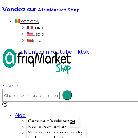
Vendez sur
AfriqMarket Shop
XOF CFA
EUR €
USD $
GBP £
Facebook
Linkedin
Youtube
Tiktok
Search
Aide
Centre d’assistance
Nous contacter
Suivre ma commande