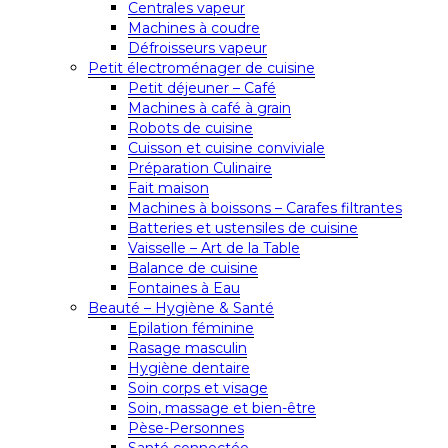
Centrales vapeur
Machines à coudre
Défroisseurs vapeur
Petit électroménager de cuisine
Petit déjeuner – Café
Machines à café à grain
Robots de cuisine
Cuisson et cuisine conviviale
Préparation Culinaire
Fait maison
Machines à boissons – Carafes filtrantes
Batteries et ustensiles de cuisine
Vaisselle – Art de la Table
Balance de cuisine
Fontaines à Eau
Beauté – Hygiène & Santé
Epilation féminine
Rasage masculin
Hygiène dentaire
Soin corps et visage
Soin, massage et bien-être
Pèse-Personnes