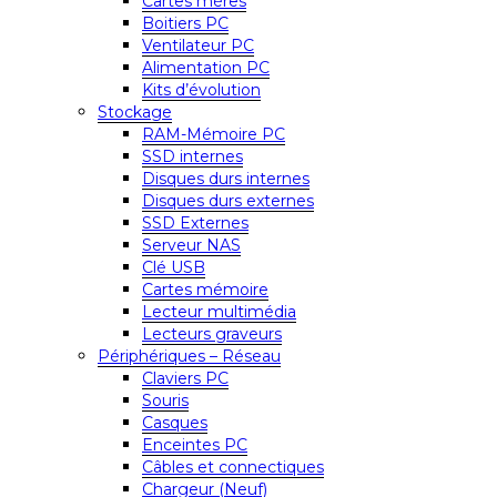
Cartes mères
Boitiers PC
Ventilateur PC
Alimentation PC
Kits d’évolution
Stockage
RAM-Mémoire PC
SSD internes
Disques durs internes
Disques durs externes
SSD Externes
Serveur NAS
Clé USB
Cartes mémoire
Lecteur multimédia
Lecteurs graveurs
Périphériques – Réseau
Claviers PC
Souris
Casques
Enceintes PC
Câbles et connectiques
Chargeur (Neuf)