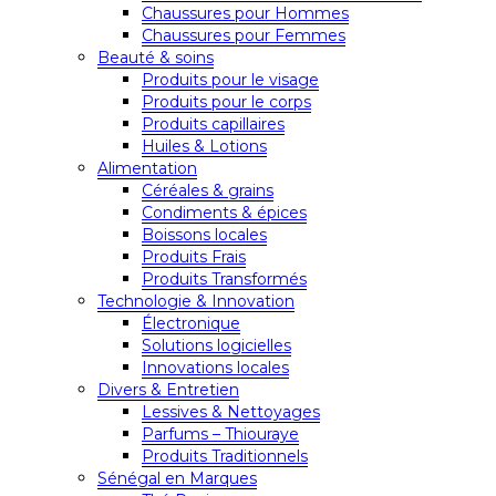
Chaussures pour Hommes
Chaussures pour Femmes
Beauté & soins
Produits pour le visage
Produits pour le corps
Produits capillaires
Huiles & Lotions
Alimentation
Céréales & grains
Condiments & épices
Boissons locales
Produits Frais
Produits Transformés
Technologie & Innovation
Électronique
Solutions logicielles
Innovations locales
Divers & Entretien
Lessives & Nettoyages
Parfums – Thiouraye
Produits Traditionnels
Sénégal en Marques