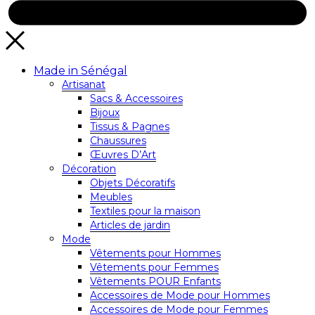
Made in Sénégal
Artisanat
Sacs & Accessoires
Bijoux
Tissus & Pagnes
Chaussures
Œuvres D’Art
Décoration
Objets Décoratifs
Meubles
Textiles pour la maison
Articles de jardin
Mode
Vêtements pour Hommes
Vêtements pour Femmes
Vêtements POUR Enfants
Accessoires de Mode pour Hommes
Accessoires de Mode pour Femmes