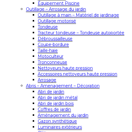
Équipement Piscine
Outillage – Arrosage du jardin
Outillage à main – Matériel de jardinage
Outillage motorisé
Tondeuse
Tracteur tondeuse – Tondeuse autoportée
Débroussailleuse
Coupe-bordure
Taille-haie
Motoculteur
Tronçonneuse
Nettoyeurs haute pression
Accessoires nettoyeurs haute pression
Arrosage
Abris – Amenagement – Décoration
Abri de jardin
Abri de jardin métal
Abri de jardin bois
Coffres de jardin
Aménagement du jardin
Gazon synthétique
Luminaires extérieurs