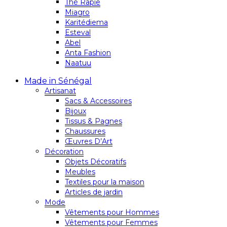
Thé Rapie
Miagro
Karitédiema
Esteval
Abel
Anta Fashion
Naatuu
Made in Sénégal
Artisanat
Sacs & Accessoires
Bijoux
Tissus & Pagnes
Chaussures
Œuvres D’Art
Décoration
Objets Décoratifs
Meubles
Textiles pour la maison
Articles de jardin
Mode
Vêtements pour Hommes
Vêtements pour Femmes