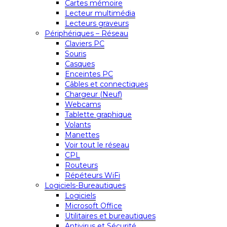
Cartes mémoire
Lecteur multimédia
Lecteurs graveurs
Périphériques – Réseau
Claviers PC
Souris
Casques
Enceintes PC
Câbles et connectiques
Chargeur (Neuf)
Webcams
Tablette graphique
Volants
Manettes
Voir tout le réseau
CPL
Routeurs
Répéteurs WiFi
Logiciels-Bureautiques
Logiciels
Microsoft Office
Utilitaires et bureautiques
Antivirus et Sécurité