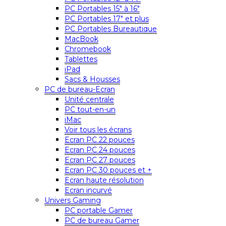
PC Portables 15″ à 16″
PC Portables 17″ et plus
PC Portables Bureautique
MacBook
Chromebook
Tablettes
iPad
Sacs & Housses
PC de bureau-Ecran
Unité centrale
PC tout-en-un
iMac
Voir tous les écrans
Ecran PC 22 pouces
Ecran PC 24 pouces
Ecran PC 27 pouces
Ecran PC 30 pouces et +
Ecran haute résolution
Ecran incurvé
Univers Gaming
PC portable Gamer
PC de bureau Gamer