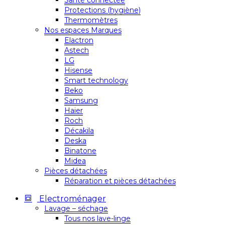
Santé connectée
Protections (hygiène)
Thermomètres
Nos espaces Marques
Elactron
Astech
LG
Hisense
Smart technology
Beko
Samsung
Haier
Roch
Décakila
Deska
Binatone
Midea
Pièces détachées
Réparation et pièces détachées
Electroménager
Lavage – séchage
Tous nos lave-linge