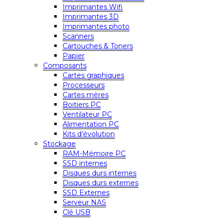
Imprimantes Wifi
Imprimantes 3D
Imprimantes photo
Scanners
Cartouches & Toners
Papier
Composants
Cartes graphiques
Processeurs
Cartes mères
Boitiers PC
Ventilateur PC
Alimentation PC
Kits d’évolution
Stockage
RAM-Mémoire PC
SSD internes
Disques durs internes
Disques durs externes
SSD Externes
Serveur NAS
Clé USB