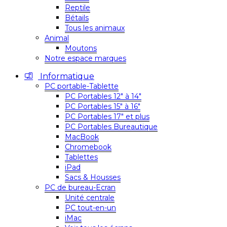
Reptile
Bétails
Tous les animaux
Animal
Moutons
Notre espace marques
Informatique
PC portable-Tablette
PC Portables 12″ à 14″
PC Portables 15″ à 16″
PC Portables 17″ et plus
PC Portables Bureautique
MacBook
Chromebook
Tablettes
iPad
Sacs & Housses
PC de bureau-Ecran
Unité centrale
PC tout-en-un
iMac