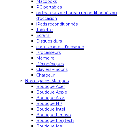
Macbooks
PC portables
ordinateurs de bureau reconditionnés ou
d’occasion
iPads reconditionnés
Tablette
Écrans
Disques durs
cartes mères d’occasion
Processeurs
Mémoire
Périphériques
Claviers – Souris
Chargeur
Nos espaces Marques
Boutique Acer
Boutique Apple
Boutique Asus
Boutique HP
Boutique Intel
Boutique Lenovo
Boutique Logitech
Boutique Msi