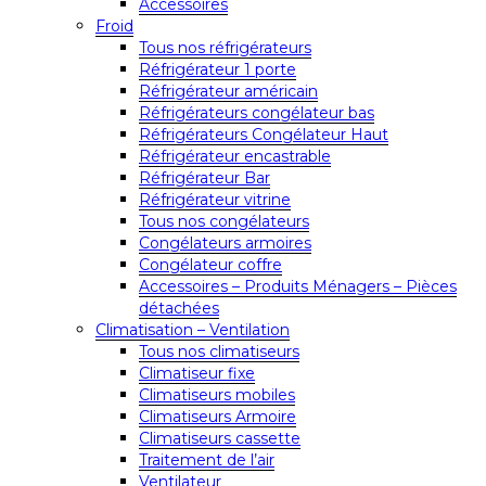
Accessoires
Froid
Tous nos réfrigérateurs
Réfrigérateur 1 porte
Réfrigérateur américain
Réfrigérateurs congélateur bas
Réfrigérateurs Congélateur Haut
Réfrigérateur encastrable
Réfrigérateur Bar
Réfrigérateur vitrine
Tous nos congélateurs
Congélateurs armoires
Congélateur coffre
Accessoires – Produits Ménagers – Pièces
détachées
Climatisation – Ventilation
Tous nos climatiseurs
Climatiseur fixe
Climatiseurs mobiles
Climatiseurs Armoire
Climatiseurs cassette
Traitement de l’air
Ventilateur