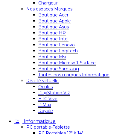
Chargeur
Nos espaces Marques
Boutique Acer
Boutique Apple
Boutique Asus
Boutique HP
Boutique Intel
Boutique Lenovo
Boutique Logitech
Boutique Msi
Boutique Microsoft Surface
Boutique Samsung
Toutes nos marques Informatique
Réalité virtuelle
Oculus
PlayStation VR
HTC Vive
PiMax
Royole
Informatique
PC portable-Tablette
PC Portables 12″ à 14″