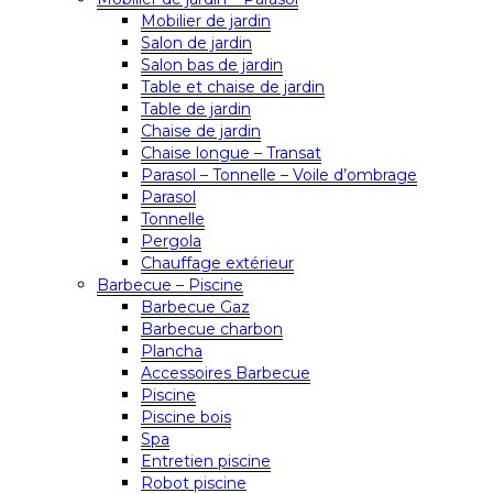
Mobilier de jardin
Salon de jardin
Salon bas de jardin
Table et chaise de jardin
Table de jardin
Chaise de jardin
Chaise longue – Transat
Parasol – Tonnelle – Voile d’ombrage
Parasol
Tonnelle
Pergola
Chauffage extérieur
Barbecue – Piscine
Barbecue Gaz
Barbecue charbon
Plancha
Accessoires Barbecue
Piscine
Piscine bois
Spa
Entretien piscine
Robot piscine