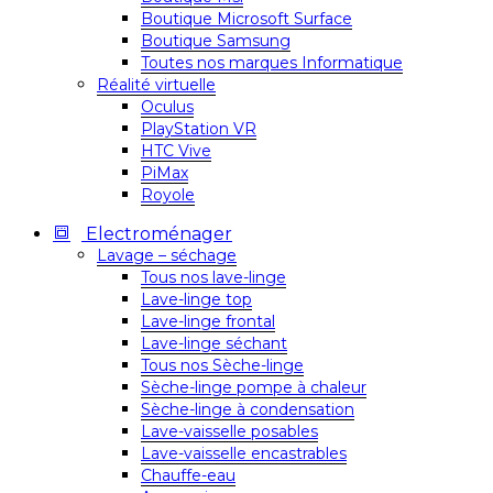
Boutique Microsoft Surface
Boutique Samsung
Toutes nos marques Informatique
Réalité virtuelle
Oculus
PlayStation VR
HTC Vive
PiMax
Royole
Electroménager
Lavage – séchage
Tous nos lave-linge
Lave-linge top
Lave-linge frontal
Lave-linge séchant
Tous nos Sèche-linge
Sèche-linge pompe à chaleur
Sèche-linge à condensation
Lave-vaisselle posables
Lave-vaisselle encastrables
Chauffe-eau