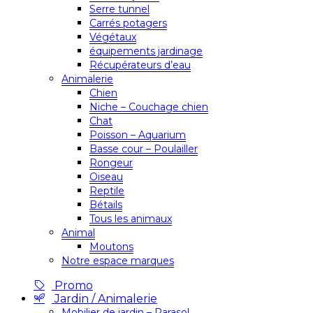
Serre tunnel
Carrés potagers
Végétaux
équipements jardinage
Récupérateurs d’eau
Animalerie
Chien
Niche – Couchage chien
Chat
Poisson – Aquarium
Basse cour – Poulailler
Rongeur
Oiseau
Reptile
Bétails
Tous les animaux
Animal
Moutons
Notre espace marques
Promo
Jardin / Animalerie
Mobilier de jardin – Parasol