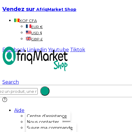
Vendez sur
AfriqMarket Shop
XOF CFA
EUR €
USD $
GBP £
Facebook
Linkedin
Youtube
Tiktok
Search
Aide
Centre d’assistance
Nous contacter
Suivre ma commande