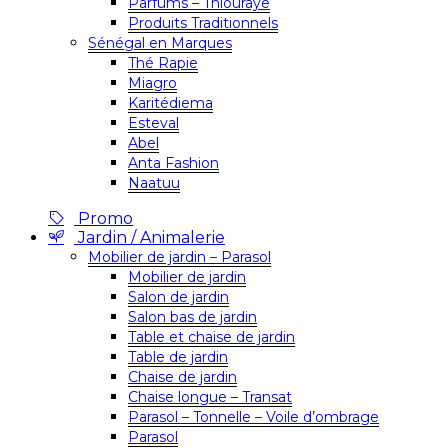
Parfums – Thiouraye
Produits Traditionnels
Sénégal en Marques
Thé Rapie
Miagro
Karitédiema
Esteval
Abel
Anta Fashion
Naatuu
Promo
Jardin / Animalerie
Mobilier de jardin – Parasol
Mobilier de jardin
Salon de jardin
Salon bas de jardin
Table et chaise de jardin
Table de jardin
Chaise de jardin
Chaise longue – Transat
Parasol – Tonnelle – Voile d’ombrage
Parasol