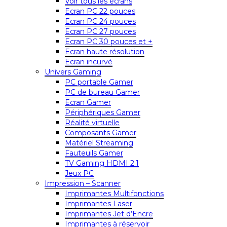
Voir tous les écrans
Ecran PC 22 pouces
Ecran PC 24 pouces
Ecran PC 27 pouces
Ecran PC 30 pouces et +
Ecran haute résolution
Ecran incurvé
Univers Gaming
PC portable Gamer
PC de bureau Gamer
Ecran Gamer
Périphériques Gamer
Réalité virtuelle
Composants Gamer
Matériel Streaming
Fauteuils Gamer
TV Gaming HDMI 2.1
Jeux PC
Impression – Scanner
Imprimantes Multifonctions
Imprimantes Laser
Imprimantes Jet d’Encre
Imprimantes à réservoir