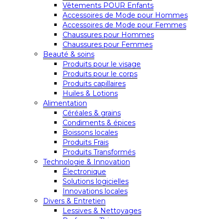
Vêtements POUR Enfants
Accessoires de Mode pour Hommes
Accessoires de Mode pour Femmes
Chaussures pour Hommes
Chaussures pour Femmes
Beauté & soins
Produits pour le visage
Produits pour le corps
Produits capillaires
Huiles & Lotions
Alimentation
Céréales & grains
Condiments & épices
Boissons locales
Produits Frais
Produits Transformés
Technologie & Innovation
Électronique
Solutions logicielles
Innovations locales
Divers & Entretien
Lessives & Nettoyages