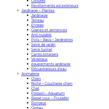
Clôtures
Revêtements sol extérieurs
Jardinage – Plantes
Jardinage
Terreau
Engrais
Graines et semences
Anti nuisible
Pots – Bacs – Jardinières
Serre de jardin
Serre tunnel
Carrés potagers
Végétaux
équipements jardinage
Récupérateurs d’eau
Animalerie
Chien
Niche – Couchage chien
Chat
Poisson – Aquarium
Basse cour – Poulailler
Rongeur
Oiseau