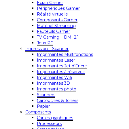
Ecran Gamer
Périphériques Gamer
Réalité virtuelle
Composants Gamer
Matériel Streaming
Fauteuils Gamer
TV Gaming HDMI 2.1
Jeux PC
Impression – Scanner
Imprimantes Multifonctions
Imprimantes Laser
Imprimantes Jet d’Encre
Imprimantes à réservoir
Imprimantes Wifi
Imprimantes 3D
Imprimantes photo
Scanners
Cartouches & Toners
Papier
Composants
Cartes graphiques
Processeurs