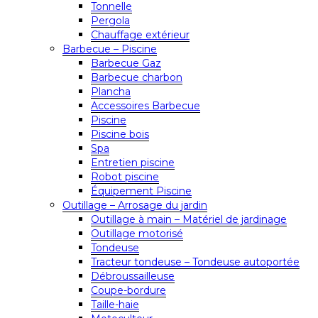
Tonnelle
Pergola
Chauffage extérieur
Barbecue – Piscine
Barbecue Gaz
Barbecue charbon
Plancha
Accessoires Barbecue
Piscine
Piscine bois
Spa
Entretien piscine
Robot piscine
Équipement Piscine
Outillage – Arrosage du jardin
Outillage à main – Matériel de jardinage
Outillage motorisé
Tondeuse
Tracteur tondeuse – Tondeuse autoportée
Débroussailleuse
Coupe-bordure
Taille-haie