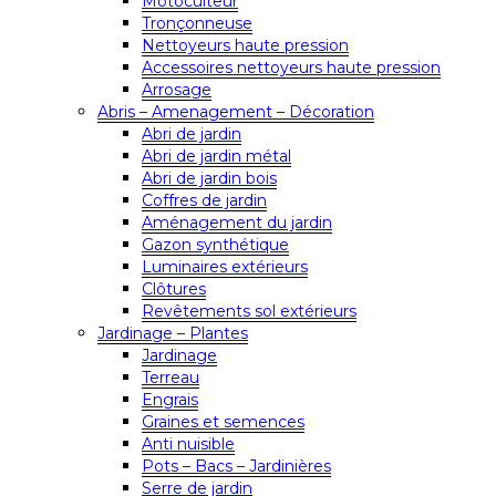
Motoculteur
Tronçonneuse
Nettoyeurs haute pression
Accessoires nettoyeurs haute pression
Arrosage
Abris – Amenagement – Décoration
Abri de jardin
Abri de jardin métal
Abri de jardin bois
Coffres de jardin
Aménagement du jardin
Gazon synthétique
Luminaires extérieurs
Clôtures
Revêtements sol extérieurs
Jardinage – Plantes
Jardinage
Terreau
Engrais
Graines et semences
Anti nuisible
Pots – Bacs – Jardinières
Serre de jardin