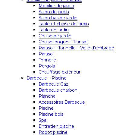
Mobilier de jardin
Salon de jardin
Salon bas de jardin
Table et chaise de jardin
Table de jardin
Chaise de jardin
Chaise longue – Transat
Parasol – Tonnelle – Voile d’ombrage
Parasol
Tonnelle
Pergola
Chauffage extérieur
Barbecue – Piscine
Barbecue Gaz
Barbecue charbon
Plancha
Accessoires Barbecue
Piscine
Piscine bois
Spa
Entretien piscine
Robot piscine