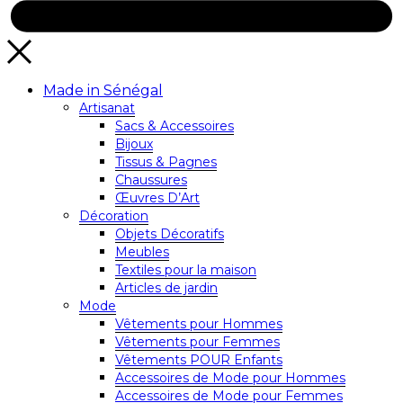
Made in Sénégal
Artisanat
Sacs & Accessoires
Bijoux
Tissus & Pagnes
Chaussures
Œuvres D’Art
Décoration
Objets Décoratifs
Meubles
Textiles pour la maison
Articles de jardin
Mode
Vêtements pour Hommes
Vêtements pour Femmes
Vêtements POUR Enfants
Accessoires de Mode pour Hommes
Accessoires de Mode pour Femmes