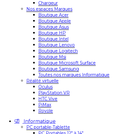
Chargeur
Nos espaces Marques
Boutique Acer
Boutique Apple
Boutique Asus
Boutique HP
Boutique Intel
Boutique Lenovo
Boutique Logitech
Boutique Msi
Boutique Microsoft Surface
Boutique Samsung
Toutes nos marques Informatique
Réalité virtuelle
Oculus
PlayStation VR
HTC Vive
PiMax
Royole
Informatique
PC portable-Tablette
PC Portables 12″ à 14″