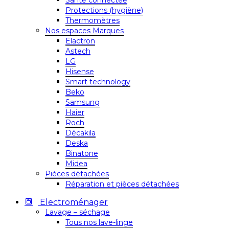
Santé connectée
Protections (hygiène)
Thermomètres
Nos espaces Marques
Elactron
Astech
LG
Hisense
Smart technology
Beko
Samsung
Haier
Roch
Décakila
Deska
Binatone
Midea
Pièces détachées
Réparation et pièces détachées
Electroménager
Lavage – séchage
Tous nos lave-linge