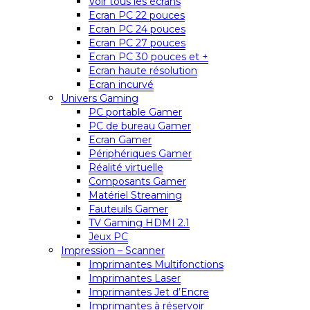
Voir tous les écrans
Ecran PC 22 pouces
Ecran PC 24 pouces
Ecran PC 27 pouces
Ecran PC 30 pouces et +
Ecran haute résolution
Ecran incurvé
Univers Gaming
PC portable Gamer
PC de bureau Gamer
Ecran Gamer
Périphériques Gamer
Réalité virtuelle
Composants Gamer
Matériel Streaming
Fauteuils Gamer
TV Gaming HDMI 2.1
Jeux PC
Impression – Scanner
Imprimantes Multifonctions
Imprimantes Laser
Imprimantes Jet d’Encre
Imprimantes à réservoir