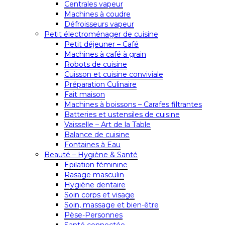
Centrales vapeur
Machines à coudre
Défroisseurs vapeur
Petit électroménager de cuisine
Petit déjeuner – Café
Machines à café à grain
Robots de cuisine
Cuisson et cuisine conviviale
Préparation Culinaire
Fait maison
Machines à boissons – Carafes filtrantes
Batteries et ustensiles de cuisine
Vaisselle – Art de la Table
Balance de cuisine
Fontaines à Eau
Beauté – Hygiène & Santé
Epilation féminine
Rasage masculin
Hygiène dentaire
Soin corps et visage
Soin, massage et bien-être
Pèse-Personnes