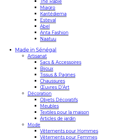
Thé Rapie
Miagro
Karitédiema
Esteval
Abel
Anta Fashion
Naatuu
Made in Sénégal
Artisanat
Sacs & Accessoires
Bijoux
Tissus & Pagnes
Chaussures
Œuvres D’Art
Décoration
Objets Décoratifs
Meubles
Textiles pour la maison
Articles de jardin
Mode
Vêtements pour Hommes
Vêtements pour Femmes