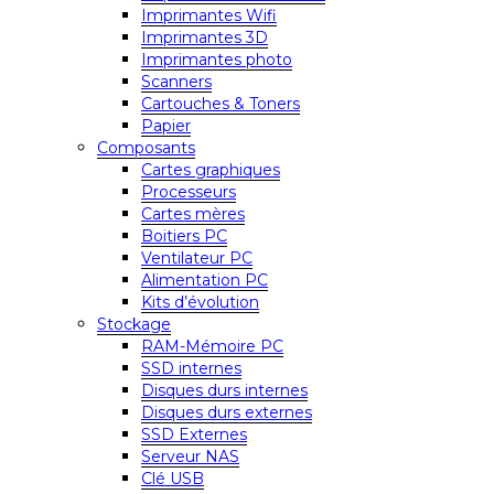
Imprimantes Wifi
Imprimantes 3D
Imprimantes photo
Scanners
Cartouches & Toners
Papier
Composants
Cartes graphiques
Processeurs
Cartes mères
Boitiers PC
Ventilateur PC
Alimentation PC
Kits d’évolution
Stockage
RAM-Mémoire PC
SSD internes
Disques durs internes
Disques durs externes
SSD Externes
Serveur NAS
Clé USB