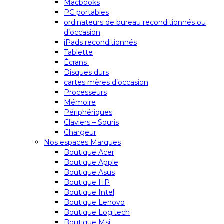
Macbooks
PC portables
ordinateurs de bureau reconditionnés ou
d’occasion
iPads reconditionnés
Tablette
Écrans
Disques durs
cartes mères d’occasion
Processeurs
Mémoire
Périphériques
Claviers – Souris
Chargeur
Nos espaces Marques
Boutique Acer
Boutique Apple
Boutique Asus
Boutique HP
Boutique Intel
Boutique Lenovo
Boutique Logitech
Boutique Msi