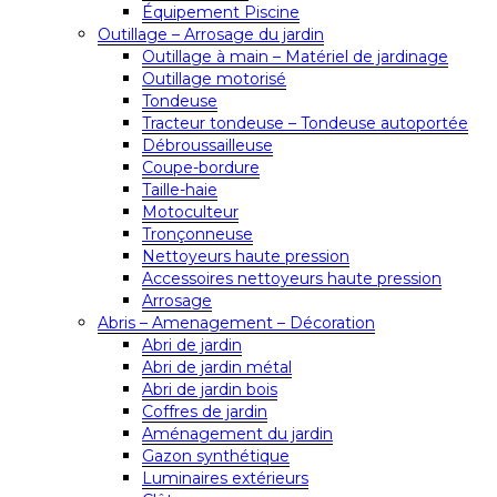
Équipement Piscine
Outillage – Arrosage du jardin
Outillage à main – Matériel de jardinage
Outillage motorisé
Tondeuse
Tracteur tondeuse – Tondeuse autoportée
Débroussailleuse
Coupe-bordure
Taille-haie
Motoculteur
Tronçonneuse
Nettoyeurs haute pression
Accessoires nettoyeurs haute pression
Arrosage
Abris – Amenagement – Décoration
Abri de jardin
Abri de jardin métal
Abri de jardin bois
Coffres de jardin
Aménagement du jardin
Gazon synthétique
Luminaires extérieurs