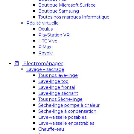
Boutique Microsoft Surface
Boutique Samsung
Toutes nos marques Informatique
Réalité virtuelle
Oculus
PlayStation VR
HTC Vive
PiMax
Royole
Electroménager
Lavage – séchage
Tous nos lave-linge
Lave-linge top
Lave-linge frontal
Lave-linge séchant
Tous nos Sèche-linge
Sèche-linge pompe à chaleur
Sèche-linge à condensation
Lave-vaisselle posables
Lave-vaisselle encastrables
Chauffe-eau