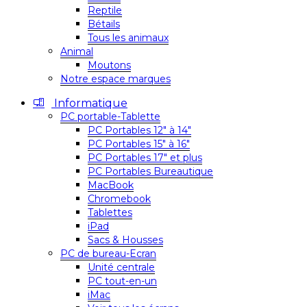
Reptile
Bétails
Tous les animaux
Animal
Moutons
Notre espace marques
Informatique
PC portable-Tablette
PC Portables 12″ à 14″
PC Portables 15″ à 16″
PC Portables 17″ et plus
PC Portables Bureautique
MacBook
Chromebook
Tablettes
iPad
Sacs & Housses
PC de bureau-Ecran
Unité centrale
PC tout-en-un
iMac