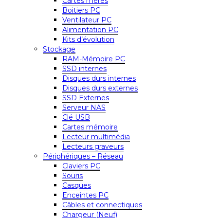
Cartes mères
Boitiers PC
Ventilateur PC
Alimentation PC
Kits d’évolution
Stockage
RAM-Mémoire PC
SSD internes
Disques durs internes
Disques durs externes
SSD Externes
Serveur NAS
Clé USB
Cartes mémoire
Lecteur multimédia
Lecteurs graveurs
Périphériques – Réseau
Claviers PC
Souris
Casques
Enceintes PC
Câbles et connectiques
Chargeur (Neuf)