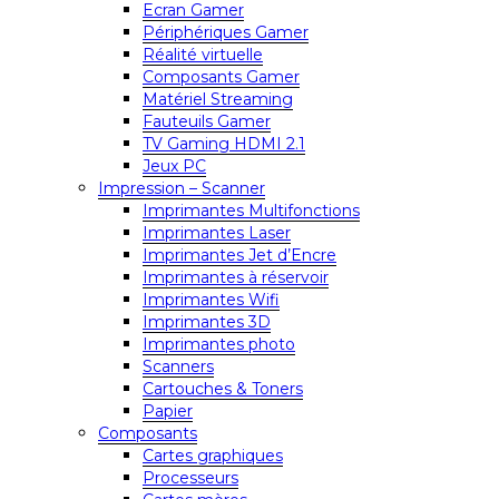
Ecran Gamer
Périphériques Gamer
Réalité virtuelle
Composants Gamer
Matériel Streaming
Fauteuils Gamer
TV Gaming HDMI 2.1
Jeux PC
Impression – Scanner
Imprimantes Multifonctions
Imprimantes Laser
Imprimantes Jet d’Encre
Imprimantes à réservoir
Imprimantes Wifi
Imprimantes 3D
Imprimantes photo
Scanners
Cartouches & Toners
Papier
Composants
Cartes graphiques
Processeurs