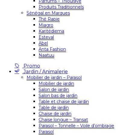
Parfums – Thiouraye
Produits Traditionnels
Sénégal en Marques
Thé Rapie
Miagro
Karitédiema
Esteval
Abel
Anta Fashion
Naatuu
Promo
Jardin / Animalerie
Mobilier de jardin – Parasol
Mobilier de jardin
Salon de jardin
Salon bas de jardin
Table et chaise de jardin
Table de jardin
Chaise de jardin
Chaise longue – Transat
Parasol – Tonnelle – Voile d’ombrage
Parasol