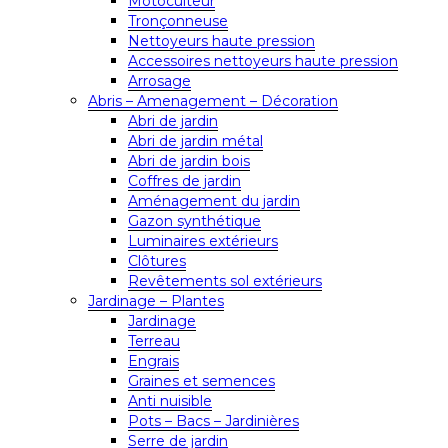
Motoculteur
Tronçonneuse
Nettoyeurs haute pression
Accessoires nettoyeurs haute pression
Arrosage
Abris – Amenagement – Décoration
Abri de jardin
Abri de jardin métal
Abri de jardin bois
Coffres de jardin
Aménagement du jardin
Gazon synthétique
Luminaires extérieurs
Clôtures
Revêtements sol extérieurs
Jardinage – Plantes
Jardinage
Terreau
Engrais
Graines et semences
Anti nuisible
Pots – Bacs – Jardinières
Serre de jardin