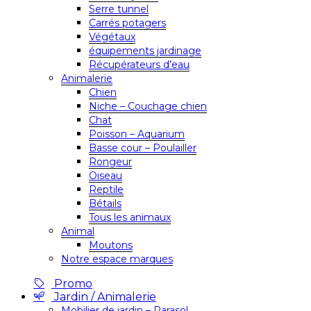
Serre tunnel
Carrés potagers
Végétaux
équipements jardinage
Récupérateurs d’eau
Animalerie
Chien
Niche – Couchage chien
Chat
Poisson – Aquarium
Basse cour – Poulailler
Rongeur
Oiseau
Reptile
Bétails
Tous les animaux
Animal
Moutons
Notre espace marques
Promo
Jardin / Animalerie
Mobilier de jardin – Parasol