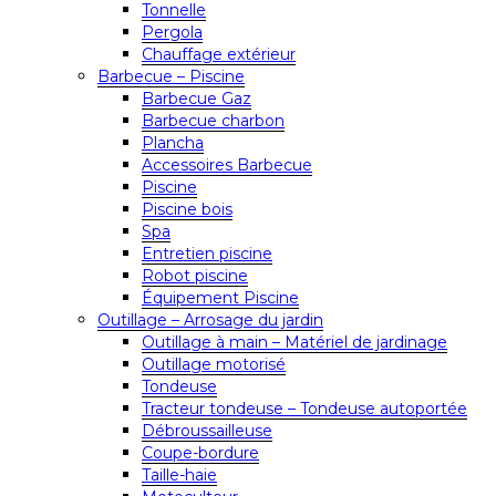
Tonnelle
Pergola
Chauffage extérieur
Barbecue – Piscine
Barbecue Gaz
Barbecue charbon
Plancha
Accessoires Barbecue
Piscine
Piscine bois
Spa
Entretien piscine
Robot piscine
Équipement Piscine
Outillage – Arrosage du jardin
Outillage à main – Matériel de jardinage
Outillage motorisé
Tondeuse
Tracteur tondeuse – Tondeuse autoportée
Débroussailleuse
Coupe-bordure
Taille-haie