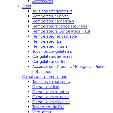
Accessoires
Froid
Tous nos réfrigérateurs
Réfrigérateur 1 porte
Réfrigérateur américain
Réfrigérateurs congélateur bas
Réfrigérateurs Congélateur Haut
Réfrigérateur encastrable
Réfrigérateur Bar
Réfrigérateur vitrine
Tous nos congélateurs
Congélateurs armoires
Congélateur coffre
Accessoires – Produits Ménagers – Pièces
détachées
Climatisation – Ventilation
Tous nos climatiseurs
Climatiseur fixe
Climatiseurs mobiles
Climatiseurs Armoire
Climatiseurs cassette
Traitement de l’air
Ventilateur