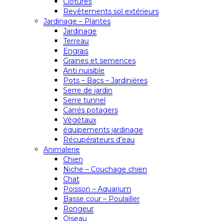
Clôtures
Revêtements sol extérieurs
Jardinage – Plantes
Jardinage
Terreau
Engrais
Graines et semences
Anti nuisible
Pots – Bacs – Jardinières
Serre de jardin
Serre tunnel
Carrés potagers
Végétaux
équipements jardinage
Récupérateurs d’eau
Animalerie
Chien
Niche – Couchage chien
Chat
Poisson – Aquarium
Basse cour – Poulailler
Rongeur
Oiseau