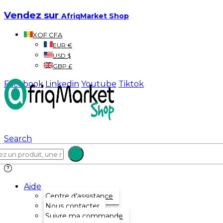
Vendez sur
AfriqMarket Shop
XOF CFA
EUR €
USD $
GBP £
Facebook
Linkedin
Youtube
Tiktok
Search
Aide
Centre d’assistance
Nous contacter
Suivre ma commande