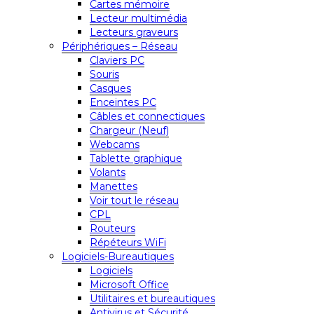
Cartes mémoire
Lecteur multimédia
Lecteurs graveurs
Périphériques – Réseau
Claviers PC
Souris
Casques
Enceintes PC
Câbles et connectiques
Chargeur (Neuf)
Webcams
Tablette graphique
Volants
Manettes
Voir tout le réseau
CPL
Routeurs
Répéteurs WiFi
Logiciels-Bureautiques
Logiciels
Microsoft Office
Utilitaires et bureautiques
Antivirus et Sécurité