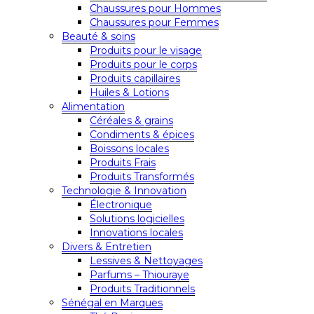
Chaussures pour Hommes
Chaussures pour Femmes
Beauté & soins
Produits pour le visage
Produits pour le corps
Produits capillaires
Huiles & Lotions
Alimentation
Céréales & grains
Condiments & épices
Boissons locales
Produits Frais
Produits Transformés
Technologie & Innovation
Électronique
Solutions logicielles
Innovations locales
Divers & Entretien
Lessives & Nettoyages
Parfums – Thiouraye
Produits Traditionnels
Sénégal en Marques