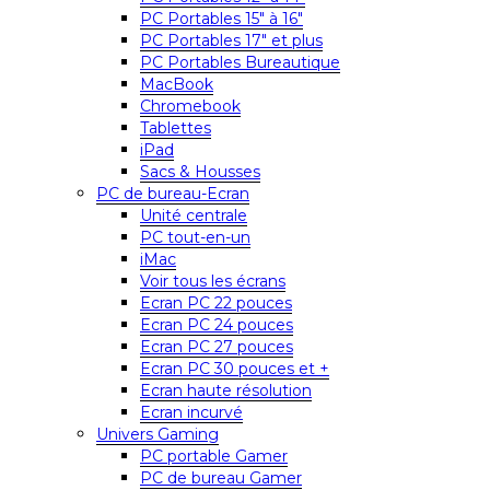
PC Portables 15″ à 16″
PC Portables 17″ et plus
PC Portables Bureautique
MacBook
Chromebook
Tablettes
iPad
Sacs & Housses
PC de bureau-Ecran
Unité centrale
PC tout-en-un
iMac
Voir tous les écrans
Ecran PC 22 pouces
Ecran PC 24 pouces
Ecran PC 27 pouces
Ecran PC 30 pouces et +
Ecran haute résolution
Ecran incurvé
Univers Gaming
PC portable Gamer
PC de bureau Gamer