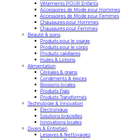
Vêtements POUR Enfants
Accessoires de Mode pour Hommes
Accessoires de Mode pour Femmes
Chaussures pour Hommes
Chaussures pour Femmes
Beauté & soins
Produits pour le visage
Produits pour le corps
Produits capillaires
Huiles & Lotions
Alimentation
Céréales & grains
Condiments & épices
Boissons locales
Produits Frais
Produits Transformés
Technologie & Innovation
Électronique
Solutions logicielles
Innovations locales
Divers & Entretien
Lessives & Nettoyages