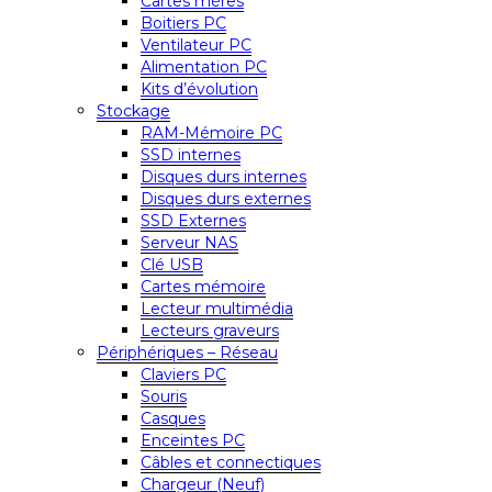
Cartes mères
Boitiers PC
Ventilateur PC
Alimentation PC
Kits d’évolution
Stockage
RAM-Mémoire PC
SSD internes
Disques durs internes
Disques durs externes
SSD Externes
Serveur NAS
Clé USB
Cartes mémoire
Lecteur multimédia
Lecteurs graveurs
Périphériques – Réseau
Claviers PC
Souris
Casques
Enceintes PC
Câbles et connectiques
Chargeur (Neuf)