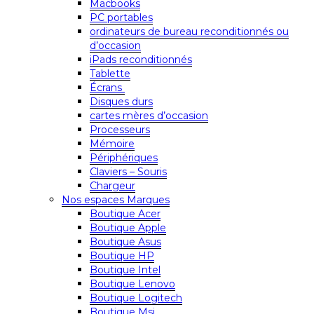
Macbooks
PC portables
ordinateurs de bureau reconditionnés ou
d’occasion
iPads reconditionnés
Tablette
Écrans
Disques durs
cartes mères d’occasion
Processeurs
Mémoire
Périphériques
Claviers – Souris
Chargeur
Nos espaces Marques
Boutique Acer
Boutique Apple
Boutique Asus
Boutique HP
Boutique Intel
Boutique Lenovo
Boutique Logitech
Boutique Msi