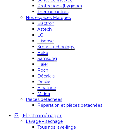
Santé connectée
Protections (hygiène)
Thermomètres
Nos espaces Marques
Elactron
Astech
LG
Hisense
Smart technology
Beko
Samsung
Haier
Roch
Décakila
Deska
Binatone
Midea
Pièces détachées
Réparation et pièces détachées
Electroménager
Lavage – séchage
Tous nos lave-linge