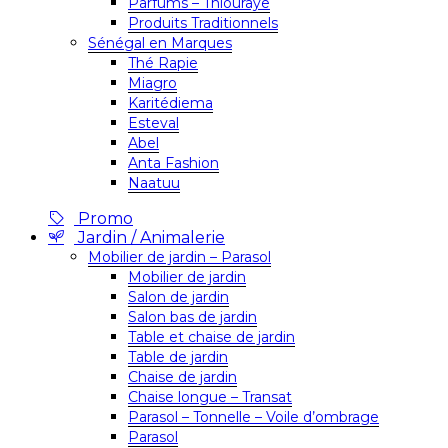
Parfums – Thiouraye
Produits Traditionnels
Sénégal en Marques
Thé Rapie
Miagro
Karitédiema
Esteval
Abel
Anta Fashion
Naatuu
Promo
Jardin / Animalerie
Mobilier de jardin – Parasol
Mobilier de jardin
Salon de jardin
Salon bas de jardin
Table et chaise de jardin
Table de jardin
Chaise de jardin
Chaise longue – Transat
Parasol – Tonnelle – Voile d’ombrage
Parasol