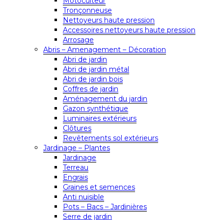
Motoculteur
Tronçonneuse
Nettoyeurs haute pression
Accessoires nettoyeurs haute pression
Arrosage
Abris – Amenagement – Décoration
Abri de jardin
Abri de jardin métal
Abri de jardin bois
Coffres de jardin
Aménagement du jardin
Gazon synthétique
Luminaires extérieurs
Clôtures
Revêtements sol extérieurs
Jardinage – Plantes
Jardinage
Terreau
Engrais
Graines et semences
Anti nuisible
Pots – Bacs – Jardinières
Serre de jardin