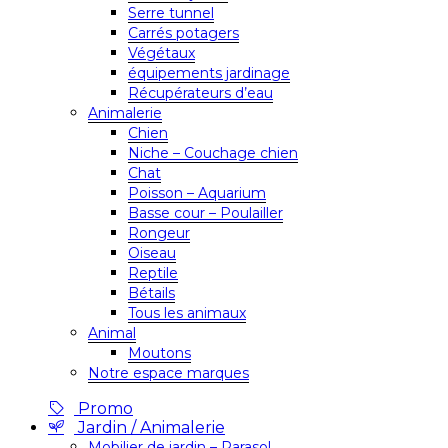
Serre tunnel
Carrés potagers
Végétaux
équipements jardinage
Récupérateurs d’eau
Animalerie
Chien
Niche – Couchage chien
Chat
Poisson – Aquarium
Basse cour – Poulailler
Rongeur
Oiseau
Reptile
Bétails
Tous les animaux
Animal
Moutons
Notre espace marques
Promo
Jardin / Animalerie
Mobilier de jardin – Parasol