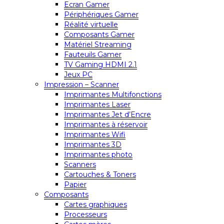
Ecran Gamer
Périphériques Gamer
Réalité virtuelle
Composants Gamer
Matériel Streaming
Fauteuils Gamer
TV Gaming HDMI 2.1
Jeux PC
Impression – Scanner
Imprimantes Multifonctions
Imprimantes Laser
Imprimantes Jet d’Encre
Imprimantes à réservoir
Imprimantes Wifi
Imprimantes 3D
Imprimantes photo
Scanners
Cartouches & Toners
Papier
Composants
Cartes graphiques
Processeurs