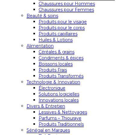
Chaussures pour Hommes
Chaussures pour Femmes
Beauté & soins
Produits pour le visage
Produits pour le corps
Produits capillaires
Huiles & Lotions
Alimentation
Céréales & grains
Condiments & épices
Boissons locales
Produits Frais
Produits Transformés
Technologie & Innovation
Électronique
Solutions logicielles
Innovations locales
Divers & Entretien
Lessives & Nettoyages
Parfums – Thiouraye
Produits Traditionnels
Sénégal en Marques