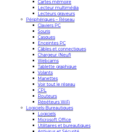
Cartes mémoire
Lecteur multimédia
Lecteurs graveurs
Périphériques – Réseau
Claviers PC
Souris
Casques
Enceintes PC
Câbles et connectiques
Chargeur (Neuf)
Webcams
Tablette graphique
Volants
Manettes
Voir tout le réseau
CPL
Routeurs
Répéteurs WiFi
Logiciels-Bureautiques
Logiciels
Microsoft Office
Utilitaires et bureautiques
Antivirus et Sécurité