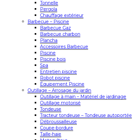
Tonnelle
Pergola
Chauffage extérieur
Barbecue – Piscine
Barbecue Gaz
Barbecue charbon
Plancha
Accessoires Barbecue
Piscine
Piscine bois
Spa
Entretien piscine
Robot piscine
Équipement Piscine
Outillage – Arrosage du jardin
Outillage à main – Matériel de jardinage
Outillage motorisé
Tondeuse
Tracteur tondeuse – Tondeuse autoportée
Débroussailleuse
Coupe-bordure
Taille-haie