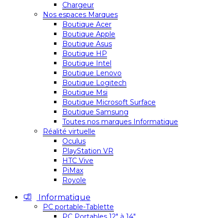
Chargeur
Nos espaces Marques
Boutique Acer
Boutique Apple
Boutique Asus
Boutique HP
Boutique Intel
Boutique Lenovo
Boutique Logitech
Boutique Msi
Boutique Microsoft Surface
Boutique Samsung
Toutes nos marques Informatique
Réalité virtuelle
Oculus
PlayStation VR
HTC Vive
PiMax
Royole
Informatique
PC portable-Tablette
PC Portables 12″ à 14″