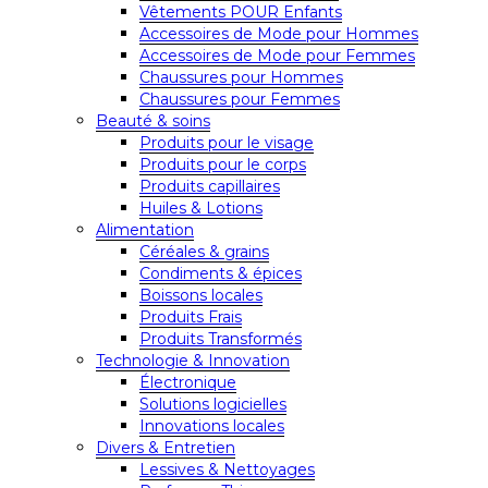
Vêtements POUR Enfants
Accessoires de Mode pour Hommes
Accessoires de Mode pour Femmes
Chaussures pour Hommes
Chaussures pour Femmes
Beauté & soins
Produits pour le visage
Produits pour le corps
Produits capillaires
Huiles & Lotions
Alimentation
Céréales & grains
Condiments & épices
Boissons locales
Produits Frais
Produits Transformés
Technologie & Innovation
Électronique
Solutions logicielles
Innovations locales
Divers & Entretien
Lessives & Nettoyages