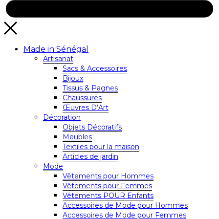
Made in Sénégal
Artisanat
Sacs & Accessoires
Bijoux
Tissus & Pagnes
Chaussures
Œuvres D’Art
Décoration
Objets Décoratifs
Meubles
Textiles pour la maison
Articles de jardin
Mode
Vêtements pour Hommes
Vêtements pour Femmes
Vêtements POUR Enfants
Accessoires de Mode pour Hommes
Accessoires de Mode pour Femmes