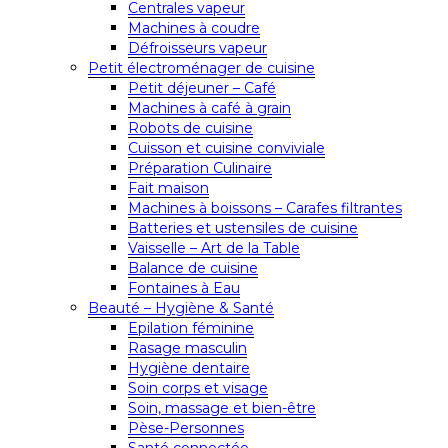
Centrales vapeur
Machines à coudre
Défroisseurs vapeur
Petit électroménager de cuisine
Petit déjeuner – Café
Machines à café à grain
Robots de cuisine
Cuisson et cuisine conviviale
Préparation Culinaire
Fait maison
Machines à boissons – Carafes filtrantes
Batteries et ustensiles de cuisine
Vaisselle – Art de la Table
Balance de cuisine
Fontaines à Eau
Beauté – Hygiène & Santé
Epilation féminine
Rasage masculin
Hygiène dentaire
Soin corps et visage
Soin, massage et bien-être
Pèse-Personnes