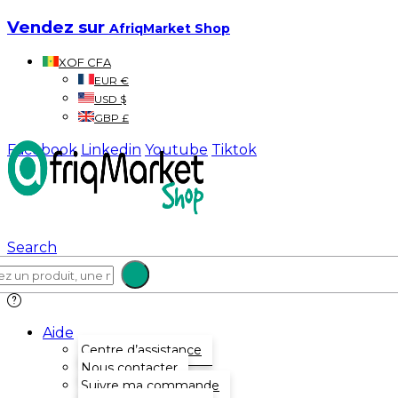
Vendez sur
AfriqMarket Shop
XOF CFA
EUR €
USD $
GBP £
Facebook
Linkedin
Youtube
Tiktok
Search
Aide
Centre d’assistance
Nous contacter
Suivre ma commande