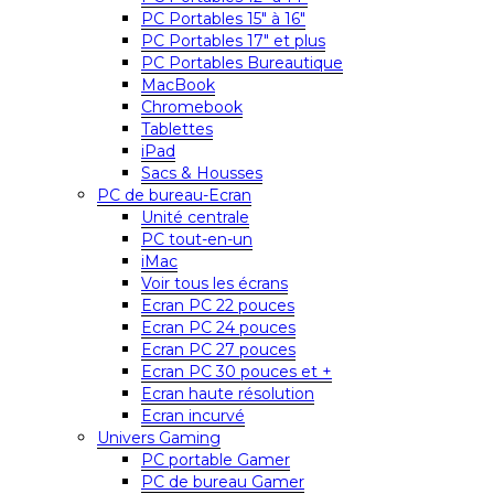
PC Portables 15″ à 16″
PC Portables 17″ et plus
PC Portables Bureautique
MacBook
Chromebook
Tablettes
iPad
Sacs & Housses
PC de bureau-Ecran
Unité centrale
PC tout-en-un
iMac
Voir tous les écrans
Ecran PC 22 pouces
Ecran PC 24 pouces
Ecran PC 27 pouces
Ecran PC 30 pouces et +
Ecran haute résolution
Ecran incurvé
Univers Gaming
PC portable Gamer
PC de bureau Gamer