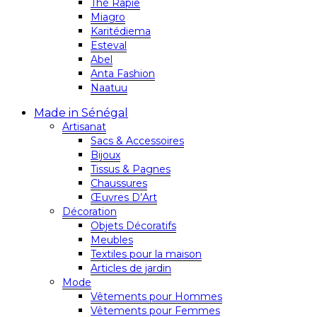
Thé Rapie
Miagro
Karitédiema
Esteval
Abel
Anta Fashion
Naatuu
Made in Sénégal
Artisanat
Sacs & Accessoires
Bijoux
Tissus & Pagnes
Chaussures
Œuvres D’Art
Décoration
Objets Décoratifs
Meubles
Textiles pour la maison
Articles de jardin
Mode
Vêtements pour Hommes
Vêtements pour Femmes