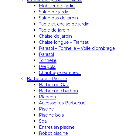
Mobilier de jardin
Salon de jardin
Salon bas de jardin
Table et chaise de jardin
Table de jardin
Chaise de jardin
Chaise longue – Transat
Parasol – Tonnelle – Voile d’ombrage
Parasol
Tonnelle
Pergola
Chauffage extérieur
Barbecue – Piscine
Barbecue Gaz
Barbecue charbon
Plancha
Accessoires Barbecue
Piscine
Piscine bois
Spa
Entretien piscine
Robot piscine