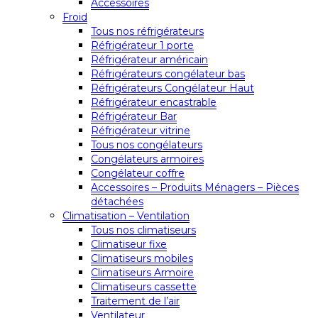
Accessoires
Froid
Tous nos réfrigérateurs
Réfrigérateur 1 porte
Réfrigérateur américain
Réfrigérateurs congélateur bas
Réfrigérateurs Congélateur Haut
Réfrigérateur encastrable
Réfrigérateur Bar
Réfrigérateur vitrine
Tous nos congélateurs
Congélateurs armoires
Congélateur coffre
Accessoires – Produits Ménagers – Pièces
détachées
Climatisation – Ventilation
Tous nos climatiseurs
Climatiseur fixe
Climatiseurs mobiles
Climatiseurs Armoire
Climatiseurs cassette
Traitement de l’air
Ventilateur