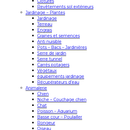
Clôtures
Revêtements sol extérieurs
Jardinage – Plantes
Jardinage
Terreau
Engrais
Graines et semences
Anti nuisible
Pots – Bacs – Jardinières
Serre de jardin
Serre tunnel
Carrés potagers
Végétaux
équipements jardinage
Récupérateurs d’eau
Animalerie
Chien
Niche – Couchage chien
Chat
Poisson – Aquarium
Basse cour – Poulailler
Rongeur
Oiseau