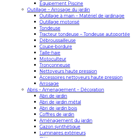
Équipement Piscine
Outillage – Arrosage du jardin
Outillage à main – Matériel de jardinage
Outillage motorisé
Tondeuse
Tracteur tondeuse – Tondeuse autoportée
Débroussailleuse
Coupe-bordure
Taille-haie
Motoculteur
Tronçonneuse
Nettoyeurs haute pression
Accessoires nettoyeurs haute pression
Arrosage
Abris – Amenagement – Décoration
Abri de jardin
Abri de jardin métal
Abri de jardin bois
Coffres de jardin
Aménagement du jardin
Gazon synthétique
Luminaires extérieurs