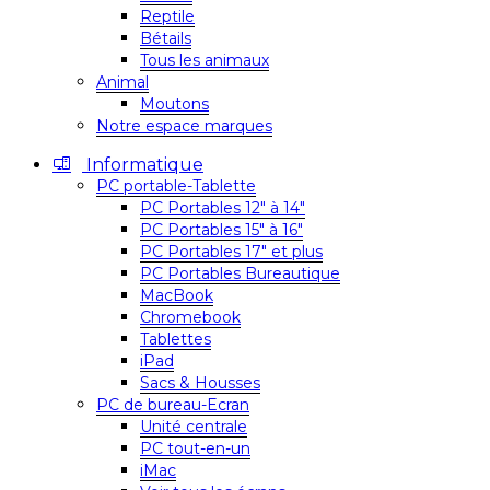
Reptile
Bétails
Tous les animaux
Animal
Moutons
Notre espace marques
Informatique
PC portable-Tablette
PC Portables 12″ à 14″
PC Portables 15″ à 16″
PC Portables 17″ et plus
PC Portables Bureautique
MacBook
Chromebook
Tablettes
iPad
Sacs & Housses
PC de bureau-Ecran
Unité centrale
PC tout-en-un
iMac