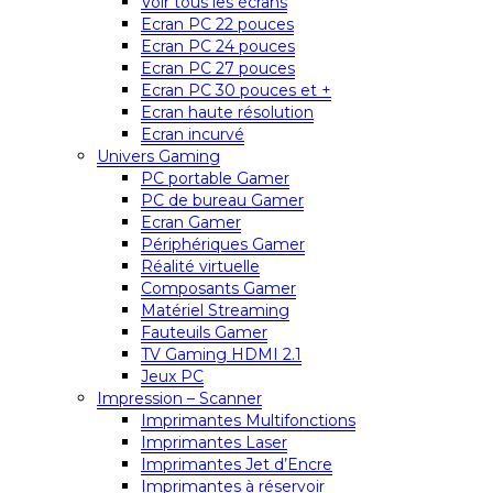
Voir tous les écrans
Ecran PC 22 pouces
Ecran PC 24 pouces
Ecran PC 27 pouces
Ecran PC 30 pouces et +
Ecran haute résolution
Ecran incurvé
Univers Gaming
PC portable Gamer
PC de bureau Gamer
Ecran Gamer
Périphériques Gamer
Réalité virtuelle
Composants Gamer
Matériel Streaming
Fauteuils Gamer
TV Gaming HDMI 2.1
Jeux PC
Impression – Scanner
Imprimantes Multifonctions
Imprimantes Laser
Imprimantes Jet d’Encre
Imprimantes à réservoir