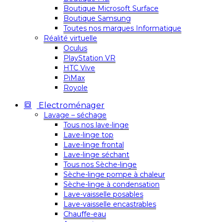
Boutique Microsoft Surface
Boutique Samsung
Toutes nos marques Informatique
Réalité virtuelle
Oculus
PlayStation VR
HTC Vive
PiMax
Royole
Electroménager
Lavage – séchage
Tous nos lave-linge
Lave-linge top
Lave-linge frontal
Lave-linge séchant
Tous nos Sèche-linge
Sèche-linge pompe à chaleur
Sèche-linge à condensation
Lave-vaisselle posables
Lave-vaisselle encastrables
Chauffe-eau