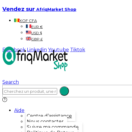
Vendez sur
AfriqMarket Shop
XOF CFA
EUR €
USD $
GBP £
Facebook
Linkedin
Youtube
Tiktok
Search
Aide
Centre d’assistance
Nous contacter
Suivre ma commande