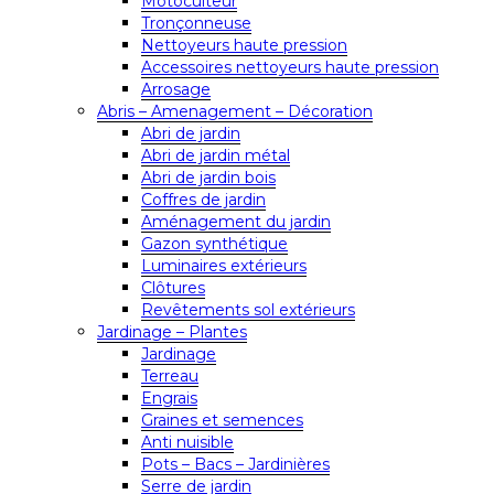
Motoculteur
Tronçonneuse
Nettoyeurs haute pression
Accessoires nettoyeurs haute pression
Arrosage
Abris – Amenagement – Décoration
Abri de jardin
Abri de jardin métal
Abri de jardin bois
Coffres de jardin
Aménagement du jardin
Gazon synthétique
Luminaires extérieurs
Clôtures
Revêtements sol extérieurs
Jardinage – Plantes
Jardinage
Terreau
Engrais
Graines et semences
Anti nuisible
Pots – Bacs – Jardinières
Serre de jardin