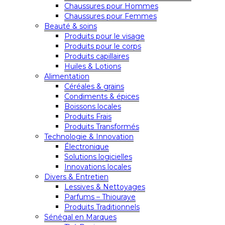
Chaussures pour Hommes
Chaussures pour Femmes
Beauté & soins
Produits pour le visage
Produits pour le corps
Produits capillaires
Huiles & Lotions
Alimentation
Céréales & grains
Condiments & épices
Boissons locales
Produits Frais
Produits Transformés
Technologie & Innovation
Électronique
Solutions logicielles
Innovations locales
Divers & Entretien
Lessives & Nettoyages
Parfums – Thiouraye
Produits Traditionnels
Sénégal en Marques