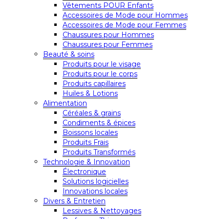
Vêtements POUR Enfants
Accessoires de Mode pour Hommes
Accessoires de Mode pour Femmes
Chaussures pour Hommes
Chaussures pour Femmes
Beauté & soins
Produits pour le visage
Produits pour le corps
Produits capillaires
Huiles & Lotions
Alimentation
Céréales & grains
Condiments & épices
Boissons locales
Produits Frais
Produits Transformés
Technologie & Innovation
Électronique
Solutions logicielles
Innovations locales
Divers & Entretien
Lessives & Nettoyages