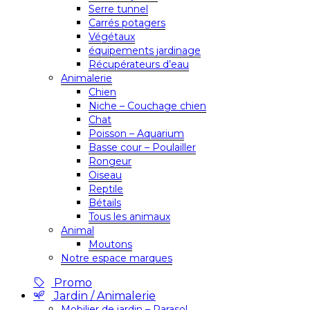
Serre tunnel
Carrés potagers
Végétaux
équipements jardinage
Récupérateurs d’eau
Animalerie
Chien
Niche – Couchage chien
Chat
Poisson – Aquarium
Basse cour – Poulailler
Rongeur
Oiseau
Reptile
Bétails
Tous les animaux
Animal
Moutons
Notre espace marques
Promo
Jardin / Animalerie
Mobilier de jardin – Parasol