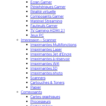
Ecran Gamer
Périphériques Gamer
Réalité virtuelle
Composants Gamer
Matériel Streaming
Fauteuils Gamer
TV Gaming HDMI 2.1
Jeux PC
Impression – Scanner
Imprimantes Multifonctions
Imprimantes Laser
Imprimantes Jet d’Encre
Imprimantes à réservoir
Imprimantes Wifi
Imprimantes 3D
Imprimantes photo
Scanners
Cartouches & Toners
Papier
Composants
Cartes graphiques
Processeurs