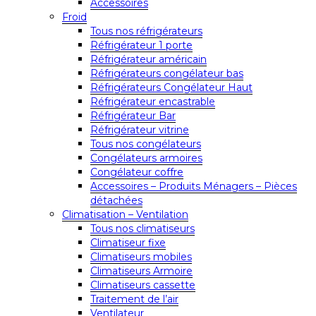
Accessoires
Froid
Tous nos réfrigérateurs
Réfrigérateur 1 porte
Réfrigérateur américain
Réfrigérateurs congélateur bas
Réfrigérateurs Congélateur Haut
Réfrigérateur encastrable
Réfrigérateur Bar
Réfrigérateur vitrine
Tous nos congélateurs
Congélateurs armoires
Congélateur coffre
Accessoires – Produits Ménagers – Pièces
détachées
Climatisation – Ventilation
Tous nos climatiseurs
Climatiseur fixe
Climatiseurs mobiles
Climatiseurs Armoire
Climatiseurs cassette
Traitement de l’air
Ventilateur