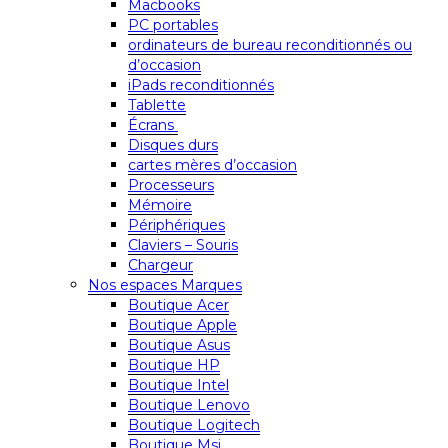
Macbooks
PC portables
ordinateurs de bureau reconditionnés ou
d’occasion
iPads reconditionnés
Tablette
Écrans
Disques durs
cartes mères d’occasion
Processeurs
Mémoire
Périphériques
Claviers – Souris
Chargeur
Nos espaces Marques
Boutique Acer
Boutique Apple
Boutique Asus
Boutique HP
Boutique Intel
Boutique Lenovo
Boutique Logitech
Boutique Msi