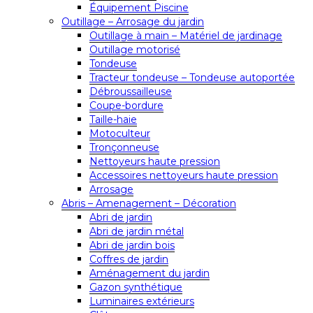
Équipement Piscine
Outillage – Arrosage du jardin
Outillage à main – Matériel de jardinage
Outillage motorisé
Tondeuse
Tracteur tondeuse – Tondeuse autoportée
Débroussailleuse
Coupe-bordure
Taille-haie
Motoculteur
Tronçonneuse
Nettoyeurs haute pression
Accessoires nettoyeurs haute pression
Arrosage
Abris – Amenagement – Décoration
Abri de jardin
Abri de jardin métal
Abri de jardin bois
Coffres de jardin
Aménagement du jardin
Gazon synthétique
Luminaires extérieurs