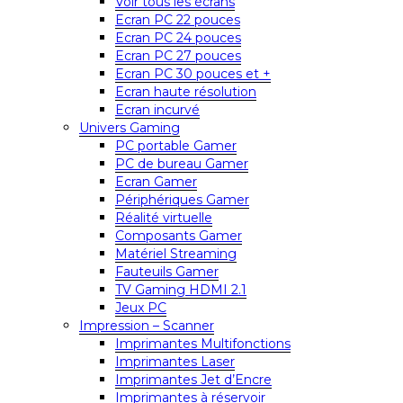
Voir tous les écrans
Ecran PC 22 pouces
Ecran PC 24 pouces
Ecran PC 27 pouces
Ecran PC 30 pouces et +
Ecran haute résolution
Ecran incurvé
Univers Gaming
PC portable Gamer
PC de bureau Gamer
Ecran Gamer
Périphériques Gamer
Réalité virtuelle
Composants Gamer
Matériel Streaming
Fauteuils Gamer
TV Gaming HDMI 2.1
Jeux PC
Impression – Scanner
Imprimantes Multifonctions
Imprimantes Laser
Imprimantes Jet d’Encre
Imprimantes à réservoir