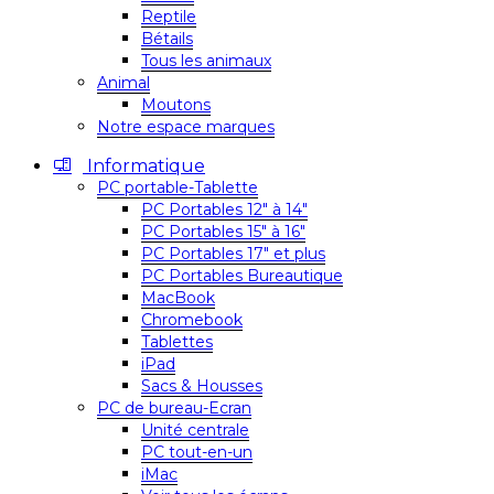
Reptile
Bétails
Tous les animaux
Animal
Moutons
Notre espace marques
Informatique
PC portable-Tablette
PC Portables 12″ à 14″
PC Portables 15″ à 16″
PC Portables 17″ et plus
PC Portables Bureautique
MacBook
Chromebook
Tablettes
iPad
Sacs & Housses
PC de bureau-Ecran
Unité centrale
PC tout-en-un
iMac