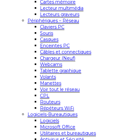
Cartes mémoire
Lecteur multimédia
Lecteurs graveurs
Périphériques – Réseau
Claviers PC
Souris
Casques
Enceintes PC
Câbles et connectiques
Chargeur (Neuf)
Webcams
Tablette graphique
Volants
Manettes
Voir tout le réseau
CPL
Routeurs
Répéteurs WiFi
Logiciels-Bureautiques
Logiciels
Microsoft Office
Utilitaires et bureautiques
Antivirus et Sécurité