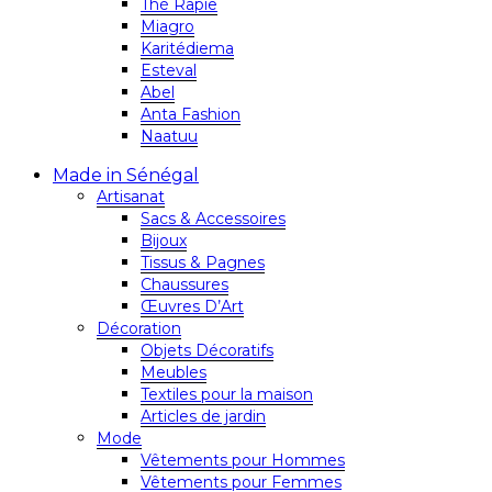
Thé Rapie
Miagro
Karitédiema
Esteval
Abel
Anta Fashion
Naatuu
Made in Sénégal
Artisanat
Sacs & Accessoires
Bijoux
Tissus & Pagnes
Chaussures
Œuvres D’Art
Décoration
Objets Décoratifs
Meubles
Textiles pour la maison
Articles de jardin
Mode
Vêtements pour Hommes
Vêtements pour Femmes