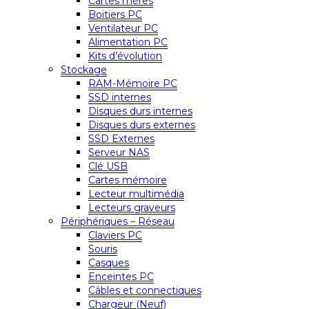
Cartes mères
Boitiers PC
Ventilateur PC
Alimentation PC
Kits d’évolution
Stockage
RAM-Mémoire PC
SSD internes
Disques durs internes
Disques durs externes
SSD Externes
Serveur NAS
Clé USB
Cartes mémoire
Lecteur multimédia
Lecteurs graveurs
Périphériques – Réseau
Claviers PC
Souris
Casques
Enceintes PC
Câbles et connectiques
Chargeur (Neuf)