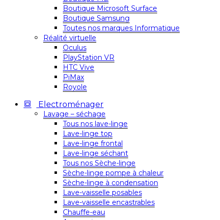
Boutique Microsoft Surface
Boutique Samsung
Toutes nos marques Informatique
Réalité virtuelle
Oculus
PlayStation VR
HTC Vive
PiMax
Royole
Electroménager
Lavage – séchage
Tous nos lave-linge
Lave-linge top
Lave-linge frontal
Lave-linge séchant
Tous nos Sèche-linge
Sèche-linge pompe à chaleur
Sèche-linge à condensation
Lave-vaisselle posables
Lave-vaisselle encastrables
Chauffe-eau