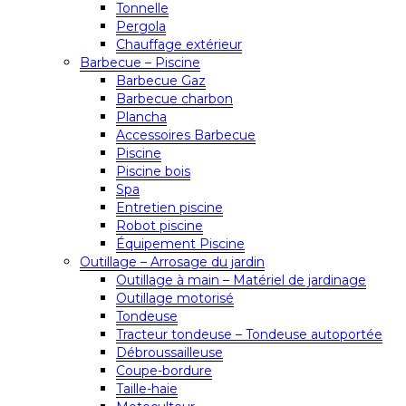
Tonnelle
Pergola
Chauffage extérieur
Barbecue – Piscine
Barbecue Gaz
Barbecue charbon
Plancha
Accessoires Barbecue
Piscine
Piscine bois
Spa
Entretien piscine
Robot piscine
Équipement Piscine
Outillage – Arrosage du jardin
Outillage à main – Matériel de jardinage
Outillage motorisé
Tondeuse
Tracteur tondeuse – Tondeuse autoportée
Débroussailleuse
Coupe-bordure
Taille-haie