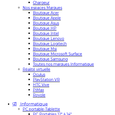
Chargeur
Nos espaces Marques
Boutique Acer
Boutique Apple
Boutique Asus
Boutique HP
Boutique Intel
Boutique Lenovo
Boutique Logitech
Boutique Msi
Boutique Microsoft Surface
Boutique Samsung
Toutes nos marques Informatique
Réalité virtuelle
Oculus
PlayStation VR
HTC Vive
PiMax
Royole
Informatique
PC portable-Tablette
PC Portables 12″ à 14″