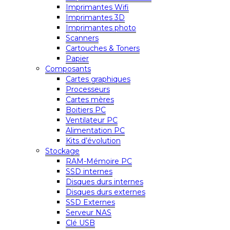
Imprimantes Wifi
Imprimantes 3D
Imprimantes photo
Scanners
Cartouches & Toners
Papier
Composants
Cartes graphiques
Processeurs
Cartes mères
Boitiers PC
Ventilateur PC
Alimentation PC
Kits d’évolution
Stockage
RAM-Mémoire PC
SSD internes
Disques durs internes
Disques durs externes
SSD Externes
Serveur NAS
Clé USB