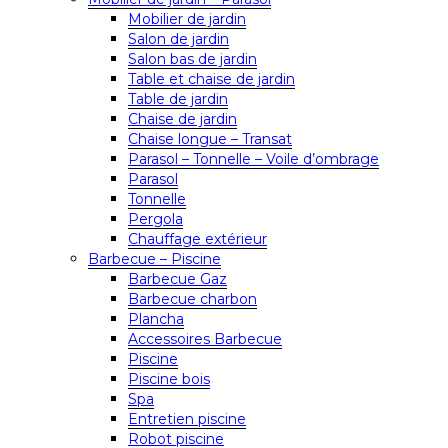
Mobilier de jardin
Salon de jardin
Salon bas de jardin
Table et chaise de jardin
Table de jardin
Chaise de jardin
Chaise longue – Transat
Parasol – Tonnelle – Voile d’ombrage
Parasol
Tonnelle
Pergola
Chauffage extérieur
Barbecue – Piscine
Barbecue Gaz
Barbecue charbon
Plancha
Accessoires Barbecue
Piscine
Piscine bois
Spa
Entretien piscine
Robot piscine