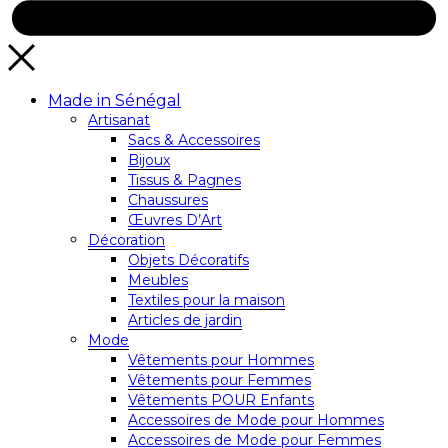
Made in Sénégal
Artisanat
Sacs & Accessoires
Bijoux
Tissus & Pagnes
Chaussures
Œuvres D’Art
Décoration
Objets Décoratifs
Meubles
Textiles pour la maison
Articles de jardin
Mode
Vêtements pour Hommes
Vêtements pour Femmes
Vêtements POUR Enfants
Accessoires de Mode pour Hommes
Accessoires de Mode pour Femmes