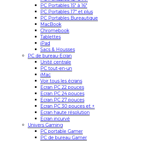
PC Portables 15″ à 16″
PC Portables 17″ et plus
PC Portables Bureautique
MacBook
Chromebook
Tablettes
iPad
Sacs & Housses
PC de bureau-Ecran
Unité centrale
PC tout-en-un
iMac
Voir tous les écrans
Ecran PC 22 pouces
Ecran PC 24 pouces
Ecran PC 27 pouces
Ecran PC 30 pouces et +
Ecran haute résolution
Ecran incurvé
Univers Gaming
PC portable Gamer
PC de bureau Gamer