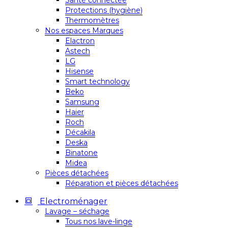
Santé connectée
Protections (hygiène)
Thermomètres
Nos espaces Marques
Elactron
Astech
LG
Hisense
Smart technology
Beko
Samsung
Haier
Roch
Décakila
Deska
Binatone
Midea
Pièces détachées
Réparation et pièces détachées
Electroménager
Lavage – séchage
Tous nos lave-linge