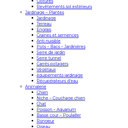
Clôtures
Revêtements sol extérieurs
Jardinage – Plantes
Jardinage
Terreau
Engrais
Graines et semences
Anti nuisible
Pots – Bacs – Jardinières
Serre de jardin
Serre tunnel
Carrés potagers
Végétaux
équipements jardinage
Récupérateurs d’eau
Animalerie
Chien
Niche – Couchage chien
Chat
Poisson – Aquarium
Basse cour – Poulailler
Rongeur
Oiseau