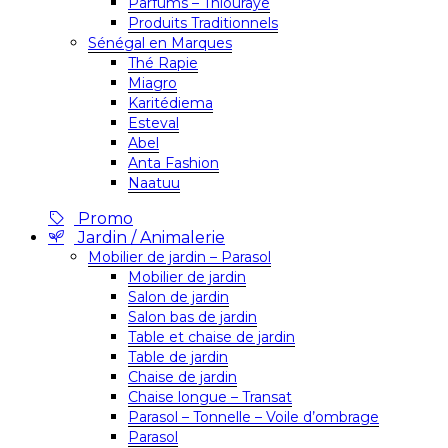
Parfums – Thiouraye
Produits Traditionnels
Sénégal en Marques
Thé Rapie
Miagro
Karitédiema
Esteval
Abel
Anta Fashion
Naatuu
Promo
Jardin / Animalerie
Mobilier de jardin – Parasol
Mobilier de jardin
Salon de jardin
Salon bas de jardin
Table et chaise de jardin
Table de jardin
Chaise de jardin
Chaise longue – Transat
Parasol – Tonnelle – Voile d’ombrage
Parasol