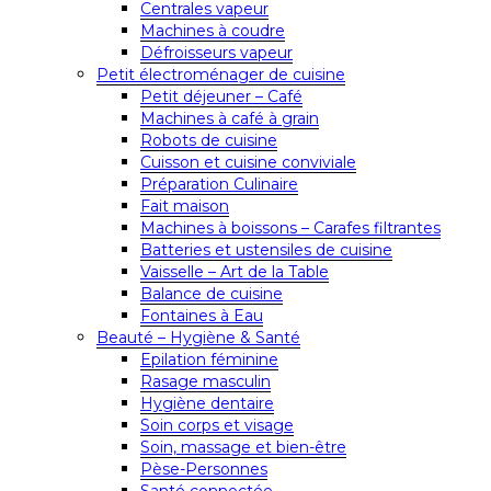
Centrales vapeur
Machines à coudre
Défroisseurs vapeur
Petit électroménager de cuisine
Petit déjeuner – Café
Machines à café à grain
Robots de cuisine
Cuisson et cuisine conviviale
Préparation Culinaire
Fait maison
Machines à boissons – Carafes filtrantes
Batteries et ustensiles de cuisine
Vaisselle – Art de la Table
Balance de cuisine
Fontaines à Eau
Beauté – Hygiène & Santé
Epilation féminine
Rasage masculin
Hygiène dentaire
Soin corps et visage
Soin, massage et bien-être
Pèse-Personnes