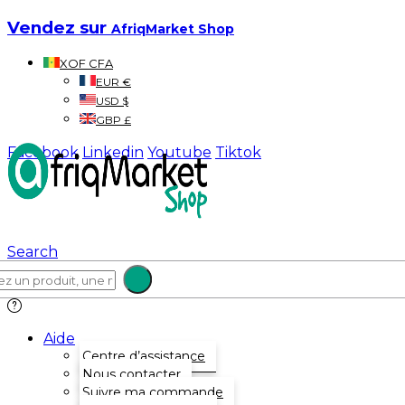
Vendez sur
AfriqMarket Shop
XOF CFA
EUR €
USD $
GBP £
Facebook
Linkedin
Youtube
Tiktok
Search
Aide
Centre d’assistance
Nous contacter
Suivre ma commande