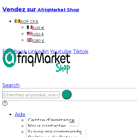
Vendez sur
AfriqMarket Shop
XOF CFA
EUR €
USD $
GBP £
Facebook
Linkedin
Youtube
Tiktok
Search
Aide
Centre d’assistance
Nous contacter
Suivre ma commande