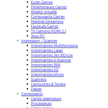
Ecran Gamer
Périphériques Gamer
Réalité virtuelle
Composants Gamer
Matériel Streaming
Fauteuils Gamer
TV Gaming HDMI 2.1
Jeux PC
Impression – Scanner
Imprimantes Multifonctions
Imprimantes Laser
Imprimantes Jet d’Encre
Imprimantes à réservoir
Imprimantes Wifi
Imprimantes 3D
Imprimantes photo
Scanners
Cartouches & Toners
Papier
Composants
Cartes graphiques
Processeurs