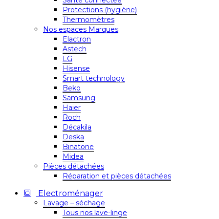
Santé connectée
Protections (hygiène)
Thermomètres
Nos espaces Marques
Elactron
Astech
LG
Hisense
Smart technology
Beko
Samsung
Haier
Roch
Décakila
Deska
Binatone
Midea
Pièces détachées
Réparation et pièces détachées
Electroménager
Lavage – séchage
Tous nos lave-linge