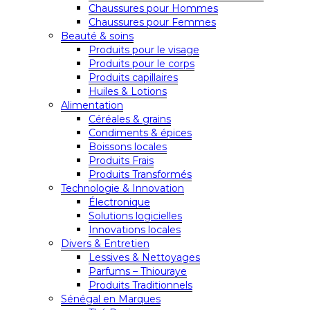
Chaussures pour Hommes
Chaussures pour Femmes
Beauté & soins
Produits pour le visage
Produits pour le corps
Produits capillaires
Huiles & Lotions
Alimentation
Céréales & grains
Condiments & épices
Boissons locales
Produits Frais
Produits Transformés
Technologie & Innovation
Électronique
Solutions logicielles
Innovations locales
Divers & Entretien
Lessives & Nettoyages
Parfums – Thiouraye
Produits Traditionnels
Sénégal en Marques