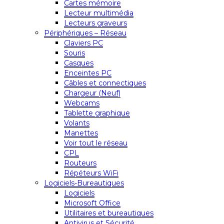
Cartes mémoire
Lecteur multimédia
Lecteurs graveurs
Périphériques – Réseau
Claviers PC
Souris
Casques
Enceintes PC
Câbles et connectiques
Chargeur (Neuf)
Webcams
Tablette graphique
Volants
Manettes
Voir tout le réseau
CPL
Routeurs
Répéteurs WiFi
Logiciels-Bureautiques
Logiciels
Microsoft Office
Utilitaires et bureautiques
Antivirus et Sécurité