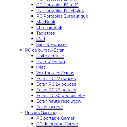
PC Portables 15″ à 16″
PC Portables 17″ et plus
PC Portables Bureautique
MacBook
Chromebook
Tablettes
iPad
Sacs & Housses
PC de bureau-Ecran
Unité centrale
PC tout-en-un
iMac
Voir tous les écrans
Ecran PC 22 pouces
Ecran PC 24 pouces
Ecran PC 27 pouces
Ecran PC 30 pouces et +
Ecran haute résolution
Ecran incurvé
Univers Gaming
PC portable Gamer
PC de bureau Gamer