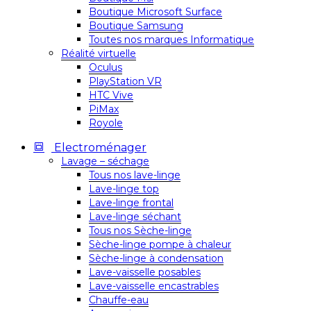
Boutique Microsoft Surface
Boutique Samsung
Toutes nos marques Informatique
Réalité virtuelle
Oculus
PlayStation VR
HTC Vive
PiMax
Royole
Electroménager
Lavage – séchage
Tous nos lave-linge
Lave-linge top
Lave-linge frontal
Lave-linge séchant
Tous nos Sèche-linge
Sèche-linge pompe à chaleur
Sèche-linge à condensation
Lave-vaisselle posables
Lave-vaisselle encastrables
Chauffe-eau