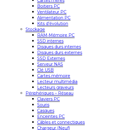
Cartes mères
Boitiers PC
Ventilateur PC
Alimentation PC
Kits d’évolution
Stockage
RAM-Mémoire PC
SSD internes
Disques durs internes
Disques durs externes
SSD Externes
Serveur NAS
Clé USB
Cartes mémoire
Lecteur multimédia
Lecteurs graveurs
Périphériques – Réseau
Claviers PC
Souris
Casques
Enceintes PC
Câbles et connectiques
Chargeur (Neuf)