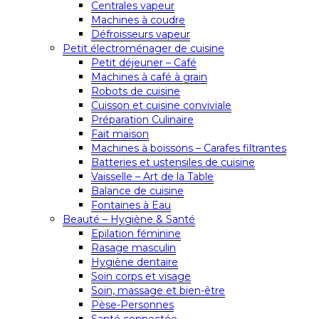
Centrales vapeur
Machines à coudre
Défroisseurs vapeur
Petit électroménager de cuisine
Petit déjeuner – Café
Machines à café à grain
Robots de cuisine
Cuisson et cuisine conviviale
Préparation Culinaire
Fait maison
Machines à boissons – Carafes filtrantes
Batteries et ustensiles de cuisine
Vaisselle – Art de la Table
Balance de cuisine
Fontaines à Eau
Beauté – Hygiène & Santé
Epilation féminine
Rasage masculin
Hygiène dentaire
Soin corps et visage
Soin, massage et bien-être
Pèse-Personnes