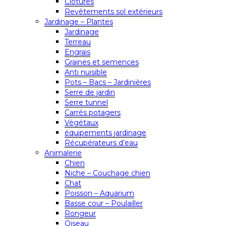
Clôtures
Revêtements sol extérieurs
Jardinage – Plantes
Jardinage
Terreau
Engrais
Graines et semences
Anti nuisible
Pots – Bacs – Jardinières
Serre de jardin
Serre tunnel
Carrés potagers
Végétaux
équipements jardinage
Récupérateurs d’eau
Animalerie
Chien
Niche – Couchage chien
Chat
Poisson – Aquarium
Basse cour – Poulailler
Rongeur
Oiseau