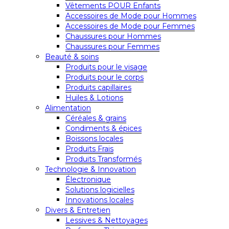
Vêtements POUR Enfants
Accessoires de Mode pour Hommes
Accessoires de Mode pour Femmes
Chaussures pour Hommes
Chaussures pour Femmes
Beauté & soins
Produits pour le visage
Produits pour le corps
Produits capillaires
Huiles & Lotions
Alimentation
Céréales & grains
Condiments & épices
Boissons locales
Produits Frais
Produits Transformés
Technologie & Innovation
Électronique
Solutions logicielles
Innovations locales
Divers & Entretien
Lessives & Nettoyages