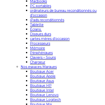
Macbooks
PC portables
ordinateurs de bureau reconditionnés ou
d’occasion
iPads reconditionnés
Tablette
Écrans
Disques durs
cartes mères d’occasion
Processeurs
Mémoire
Périphériques
Claviers – Souris
Chargeur
Nos espaces Marques
Boutique Acer
Boutique Apple
Boutique Asus
Boutique HP
Boutique Intel
Boutique Lenovo
Boutique Logitech
Boutique Msi