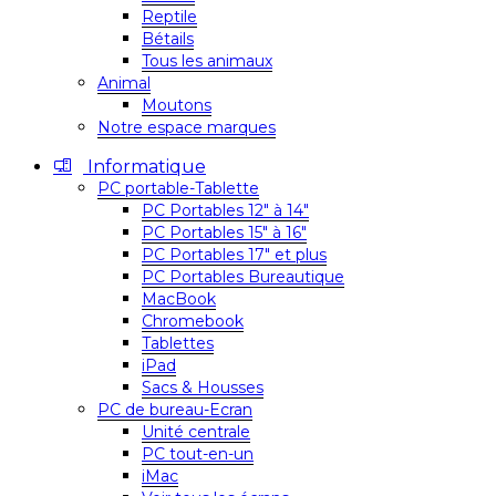
Reptile
Bétails
Tous les animaux
Animal
Moutons
Notre espace marques
Informatique
PC portable-Tablette
PC Portables 12″ à 14″
PC Portables 15″ à 16″
PC Portables 17″ et plus
PC Portables Bureautique
MacBook
Chromebook
Tablettes
iPad
Sacs & Housses
PC de bureau-Ecran
Unité centrale
PC tout-en-un
iMac