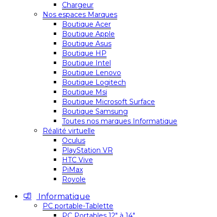
Chargeur
Nos espaces Marques
Boutique Acer
Boutique Apple
Boutique Asus
Boutique HP
Boutique Intel
Boutique Lenovo
Boutique Logitech
Boutique Msi
Boutique Microsoft Surface
Boutique Samsung
Toutes nos marques Informatique
Réalité virtuelle
Oculus
PlayStation VR
HTC Vive
PiMax
Royole
Informatique
PC portable-Tablette
PC Portables 12″ à 14″