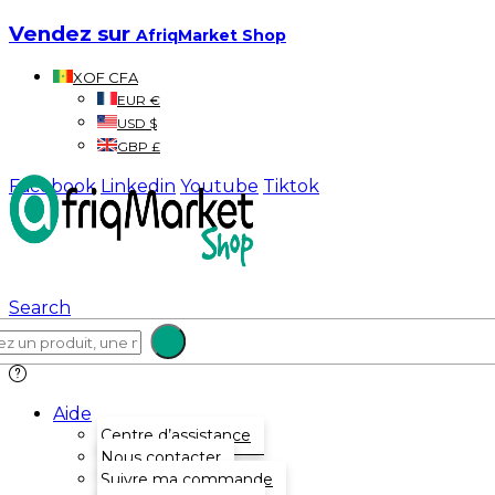
Vendez sur
AfriqMarket Shop
XOF CFA
EUR €
USD $
GBP £
Facebook
Linkedin
Youtube
Tiktok
Search
Aide
Centre d’assistance
Nous contacter
Suivre ma commande