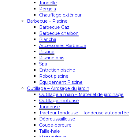
Tonnelle
Pergola
Chauffage extérieur
Barbecue – Piscine
Barbecue Gaz
Barbecue charbon
Plancha
Accessoires Barbecue
Piscine
Piscine bois
Spa
Entretien piscine
Robot piscine
Équipement Piscine
Outillage – Arrosage du jardin
Outillage à main – Matériel de jardinage
Outillage motorisé
Tondeuse
Tracteur tondeuse – Tondeuse autoportée
Débroussailleuse
Coupe-bordure
Taille-haie