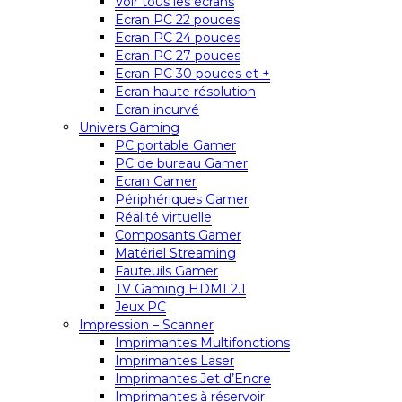
Voir tous les écrans
Ecran PC 22 pouces
Ecran PC 24 pouces
Ecran PC 27 pouces
Ecran PC 30 pouces et +
Ecran haute résolution
Ecran incurvé
Univers Gaming
PC portable Gamer
PC de bureau Gamer
Ecran Gamer
Périphériques Gamer
Réalité virtuelle
Composants Gamer
Matériel Streaming
Fauteuils Gamer
TV Gaming HDMI 2.1
Jeux PC
Impression – Scanner
Imprimantes Multifonctions
Imprimantes Laser
Imprimantes Jet d’Encre
Imprimantes à réservoir