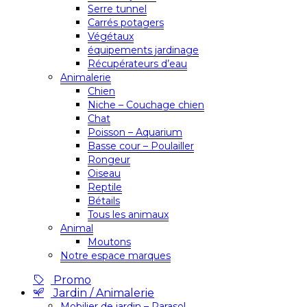
Serre tunnel
Carrés potagers
Végétaux
équipements jardinage
Récupérateurs d’eau
Animalerie
Chien
Niche – Couchage chien
Chat
Poisson – Aquarium
Basse cour – Poulailler
Rongeur
Oiseau
Reptile
Bétails
Tous les animaux
Animal
Moutons
Notre espace marques
Promo
Jardin / Animalerie
Mobilier de jardin – Parasol