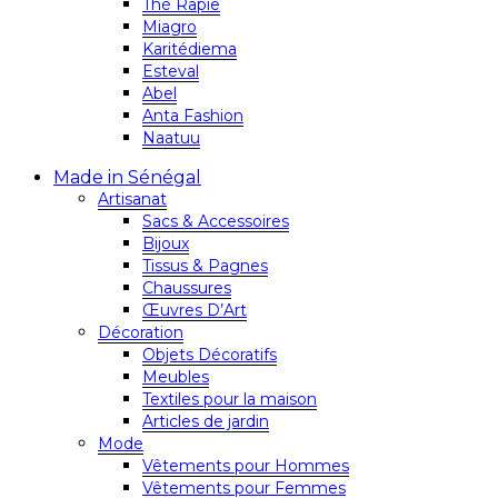
Thé Rapie
Miagro
Karitédiema
Esteval
Abel
Anta Fashion
Naatuu
Made in Sénégal
Artisanat
Sacs & Accessoires
Bijoux
Tissus & Pagnes
Chaussures
Œuvres D’Art
Décoration
Objets Décoratifs
Meubles
Textiles pour la maison
Articles de jardin
Mode
Vêtements pour Hommes
Vêtements pour Femmes