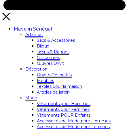
Made in Sénégal
Artisanat
Sacs & Accessoires
Bijoux
Tissus & Pagnes
Chaussures
Œuvres D’Art
Décoration
Objets Décoratifs
Meubles
Textiles pour la maison
Articles de jardin
Mode
Vêtements pour Hommes
Vêtements pour Femmes
Vêtements POUR Enfants
Accessoires de Mode pour Hommes
Accessoires de Mode pour Femmes