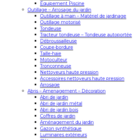
Équipement Piscine
Outillage – Arrosage du jardin
Outillage à main – Matériel de jardinage
Outillage motorisé
Tondeuse
Tracteur tondeuse – Tondeuse autoportée
Débroussailleuse
Coupe-bordure
Taille-haie
Motoculteur
Tronçonneuse
Nettoyeurs haute pression
Accessoires nettoyeurs haute pression
Arrosage
Abris – Amenagement – Décoration
Abri de jardin
Abri de jardin métal
Abri de jardin bois
Coffres de jardin
Aménagement du jardin
Gazon synthétique
Luminaires extérieurs