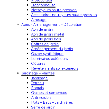
Motoculteur
Tronçonneuse
Nettoyeurs haute pression
Accessoires nettoyeurs haute pression
Arrosage
Abris – Amenagement – Décoration
Abri de jardin
Abri de jardin métal
Abri de jardin bois
Coffres de jardin
Aménagement du jardin
Gazon synthétique
Luminaires extérieurs
Clôtures
Revêtements sol extérieurs
Jardinage – Plantes
Jardinage
Terreau
Engrais
Graines et semences
Anti nuisible
Pots – Bacs – Jardinières
Serre de jardin