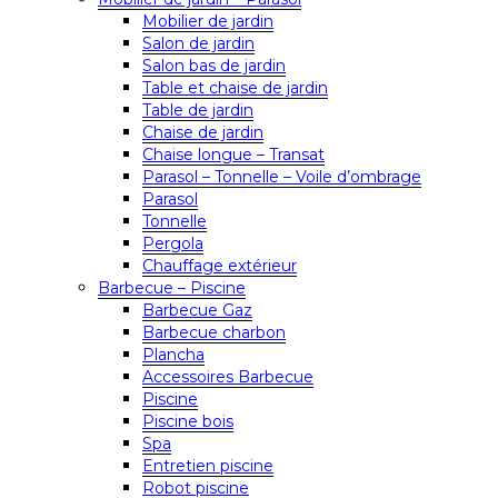
Mobilier de jardin
Salon de jardin
Salon bas de jardin
Table et chaise de jardin
Table de jardin
Chaise de jardin
Chaise longue – Transat
Parasol – Tonnelle – Voile d’ombrage
Parasol
Tonnelle
Pergola
Chauffage extérieur
Barbecue – Piscine
Barbecue Gaz
Barbecue charbon
Plancha
Accessoires Barbecue
Piscine
Piscine bois
Spa
Entretien piscine
Robot piscine