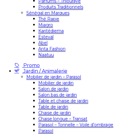
Parfums – Thiouraye
Produits Traditionnels
Sénégal en Marques
Thé Rapie
Miagro
Karitédiema
Esteval
Abel
Anta Fashion
Naatuu
Promo
Jardin / Animalerie
Mobilier de jardin – Parasol
Mobilier de jardin
Salon de jardin
Salon bas de jardin
Table et chaise de jardin
Table de jardin
Chaise de jardin
Chaise longue – Transat
Parasol – Tonnelle – Voile d’ombrage
Parasol