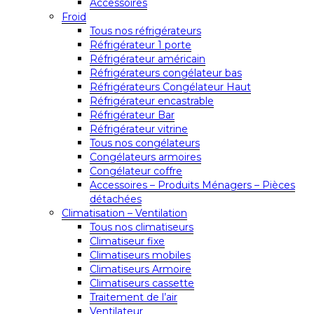
Accessoires
Froid
Tous nos réfrigérateurs
Réfrigérateur 1 porte
Réfrigérateur américain
Réfrigérateurs congélateur bas
Réfrigérateurs Congélateur Haut
Réfrigérateur encastrable
Réfrigérateur Bar
Réfrigérateur vitrine
Tous nos congélateurs
Congélateurs armoires
Congélateur coffre
Accessoires – Produits Ménagers – Pièces
détachées
Climatisation – Ventilation
Tous nos climatiseurs
Climatiseur fixe
Climatiseurs mobiles
Climatiseurs Armoire
Climatiseurs cassette
Traitement de l’air
Ventilateur