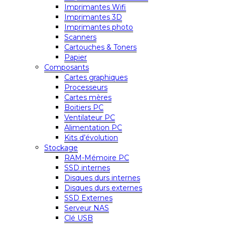
Imprimantes Wifi
Imprimantes 3D
Imprimantes photo
Scanners
Cartouches & Toners
Papier
Composants
Cartes graphiques
Processeurs
Cartes mères
Boitiers PC
Ventilateur PC
Alimentation PC
Kits d’évolution
Stockage
RAM-Mémoire PC
SSD internes
Disques durs internes
Disques durs externes
SSD Externes
Serveur NAS
Clé USB