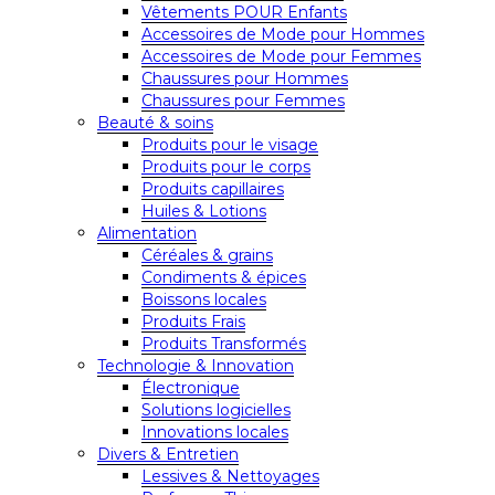
Vêtements POUR Enfants
Accessoires de Mode pour Hommes
Accessoires de Mode pour Femmes
Chaussures pour Hommes
Chaussures pour Femmes
Beauté & soins
Produits pour le visage
Produits pour le corps
Produits capillaires
Huiles & Lotions
Alimentation
Céréales & grains
Condiments & épices
Boissons locales
Produits Frais
Produits Transformés
Technologie & Innovation
Électronique
Solutions logicielles
Innovations locales
Divers & Entretien
Lessives & Nettoyages