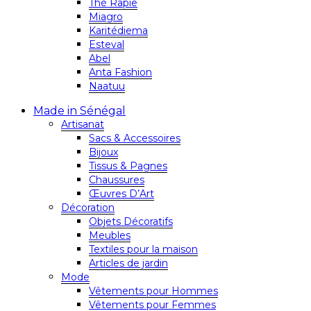
Thé Rapie
Miagro
Karitédiema
Esteval
Abel
Anta Fashion
Naatuu
Made in Sénégal
Artisanat
Sacs & Accessoires
Bijoux
Tissus & Pagnes
Chaussures
Œuvres D’Art
Décoration
Objets Décoratifs
Meubles
Textiles pour la maison
Articles de jardin
Mode
Vêtements pour Hommes
Vêtements pour Femmes