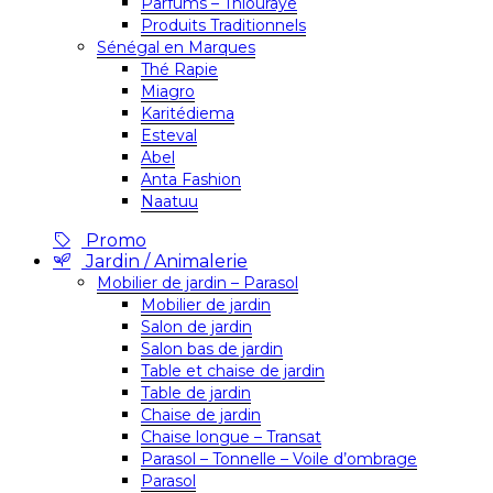
Parfums – Thiouraye
Produits Traditionnels
Sénégal en Marques
Thé Rapie
Miagro
Karitédiema
Esteval
Abel
Anta Fashion
Naatuu
Promo
Jardin / Animalerie
Mobilier de jardin – Parasol
Mobilier de jardin
Salon de jardin
Salon bas de jardin
Table et chaise de jardin
Table de jardin
Chaise de jardin
Chaise longue – Transat
Parasol – Tonnelle – Voile d’ombrage
Parasol