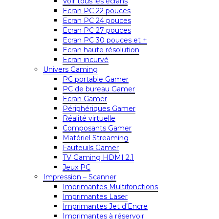
Voir tous les écrans
Ecran PC 22 pouces
Ecran PC 24 pouces
Ecran PC 27 pouces
Ecran PC 30 pouces et +
Ecran haute résolution
Ecran incurvé
Univers Gaming
PC portable Gamer
PC de bureau Gamer
Ecran Gamer
Périphériques Gamer
Réalité virtuelle
Composants Gamer
Matériel Streaming
Fauteuils Gamer
TV Gaming HDMI 2.1
Jeux PC
Impression – Scanner
Imprimantes Multifonctions
Imprimantes Laser
Imprimantes Jet d’Encre
Imprimantes à réservoir