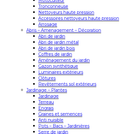
Motoculteur
Tronçonneuse
Nettoyeurs haute pression
Accessoires nettoyeurs haute pression
Arrosage
Abris – Amenagement – Décoration
Abri de jardin
Abri de jardin métal
Abri de jardin bois
Coffres de jardin
Aménagement du jardin
Gazon synthétique
Luminaires extérieurs
Clôtures
Revêtements sol extérieurs
Jardinage – Plantes
Jardinage
Terreau
Engrais
Graines et semences
Anti nuisible
Pots – Bacs – Jardinières
Serre de jardin