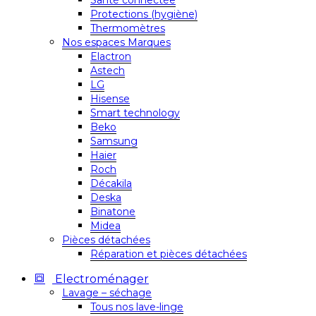
Santé connectée
Protections (hygiène)
Thermomètres
Nos espaces Marques
Elactron
Astech
LG
Hisense
Smart technology
Beko
Samsung
Haier
Roch
Décakila
Deska
Binatone
Midea
Pièces détachées
Réparation et pièces détachées
Electroménager
Lavage – séchage
Tous nos lave-linge