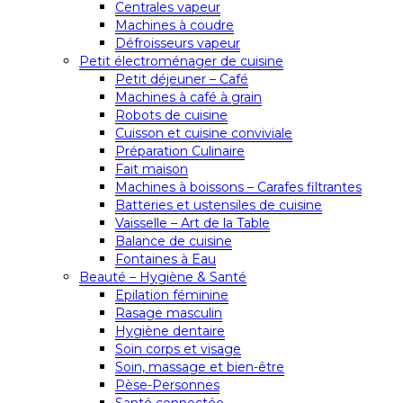
Centrales vapeur
Machines à coudre
Défroisseurs vapeur
Petit électroménager de cuisine
Petit déjeuner – Café
Machines à café à grain
Robots de cuisine
Cuisson et cuisine conviviale
Préparation Culinaire
Fait maison
Machines à boissons – Carafes filtrantes
Batteries et ustensiles de cuisine
Vaisselle – Art de la Table
Balance de cuisine
Fontaines à Eau
Beauté – Hygiène & Santé
Epilation féminine
Rasage masculin
Hygiène dentaire
Soin corps et visage
Soin, massage et bien-être
Pèse-Personnes