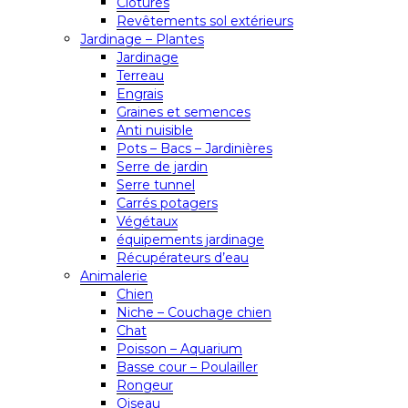
Clôtures
Revêtements sol extérieurs
Jardinage – Plantes
Jardinage
Terreau
Engrais
Graines et semences
Anti nuisible
Pots – Bacs – Jardinières
Serre de jardin
Serre tunnel
Carrés potagers
Végétaux
équipements jardinage
Récupérateurs d’eau
Animalerie
Chien
Niche – Couchage chien
Chat
Poisson – Aquarium
Basse cour – Poulailler
Rongeur
Oiseau