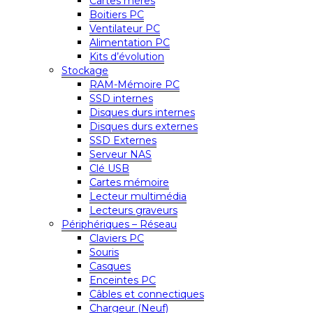
Cartes mères
Boitiers PC
Ventilateur PC
Alimentation PC
Kits d’évolution
Stockage
RAM-Mémoire PC
SSD internes
Disques durs internes
Disques durs externes
SSD Externes
Serveur NAS
Clé USB
Cartes mémoire
Lecteur multimédia
Lecteurs graveurs
Périphériques – Réseau
Claviers PC
Souris
Casques
Enceintes PC
Câbles et connectiques
Chargeur (Neuf)