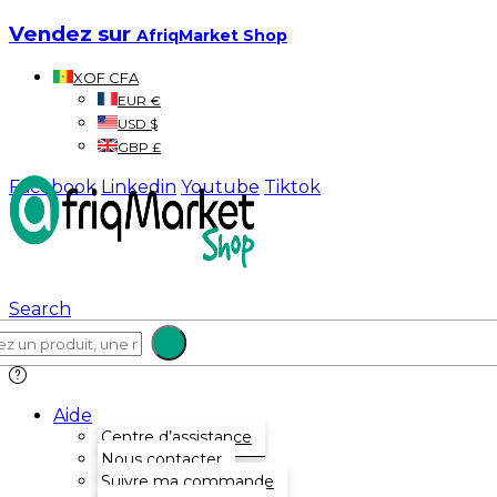
Vendez sur
AfriqMarket Shop
XOF CFA
EUR €
USD $
GBP £
Facebook
Linkedin
Youtube
Tiktok
Search
Aide
Centre d’assistance
Nous contacter
Suivre ma commande