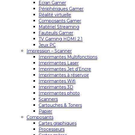
Ecran Gamer
Périphériques Gamer
Réalité virtuelle
Composants Gamer
Matériel Streaming
Fauteuils Gamer
TV Gaming HDMI 2.1
Jeux PC
Impression – Scanner
Imprimantes Multifonctions
Imprimantes Laser
Imprimantes Jet d’Encre
Imprimantes à réservoir
Imprimantes Wifi
Imprimantes 3D
Imprimantes photo
Scanners
Cartouches & Toners
Papier
Composants
Cartes graphiques
Processeurs