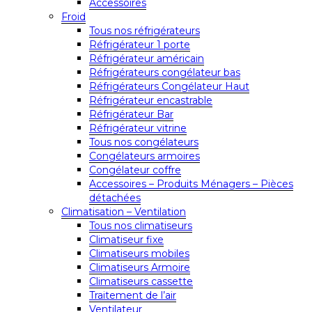
Accessoires
Froid
Tous nos réfrigérateurs
Réfrigérateur 1 porte
Réfrigérateur américain
Réfrigérateurs congélateur bas
Réfrigérateurs Congélateur Haut
Réfrigérateur encastrable
Réfrigérateur Bar
Réfrigérateur vitrine
Tous nos congélateurs
Congélateurs armoires
Congélateur coffre
Accessoires – Produits Ménagers – Pièces
détachées
Climatisation – Ventilation
Tous nos climatiseurs
Climatiseur fixe
Climatiseurs mobiles
Climatiseurs Armoire
Climatiseurs cassette
Traitement de l’air
Ventilateur