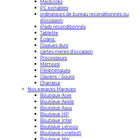
Macbooks
PC portables
ordinateurs de bureau reconditionnés ou
d’occasion
iPads reconditionnés
Tablette
Écrans
Disques durs
cartes mères d’occasion
Processeurs
Mémoire
Périphériques
Claviers – Souris
Chargeur
Nos espaces Marques
Boutique Acer
Boutique Apple
Boutique Asus
Boutique HP
Boutique Intel
Boutique Lenovo
Boutique Logitech
Boutique Msi