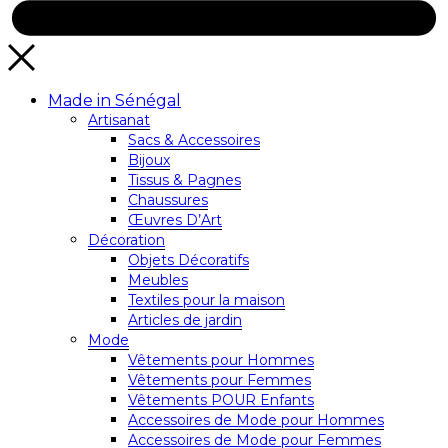
Made in Sénégal
Artisanat
Sacs & Accessoires
Bijoux
Tissus & Pagnes
Chaussures
Œuvres D’Art
Décoration
Objets Décoratifs
Meubles
Textiles pour la maison
Articles de jardin
Mode
Vêtements pour Hommes
Vêtements pour Femmes
Vêtements POUR Enfants
Accessoires de Mode pour Hommes
Accessoires de Mode pour Femmes