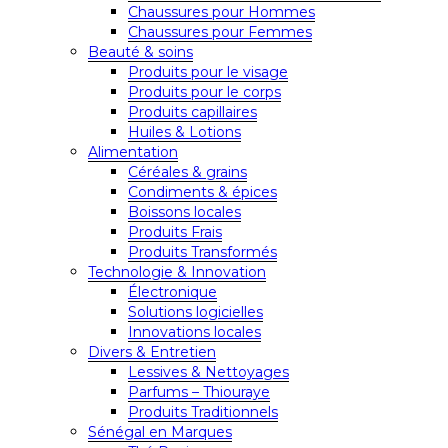
Chaussures pour Hommes
Chaussures pour Femmes
Beauté & soins
Produits pour le visage
Produits pour le corps
Produits capillaires
Huiles & Lotions
Alimentation
Céréales & grains
Condiments & épices
Boissons locales
Produits Frais
Produits Transformés
Technologie & Innovation
Électronique
Solutions logicielles
Innovations locales
Divers & Entretien
Lessives & Nettoyages
Parfums – Thiouraye
Produits Traditionnels
Sénégal en Marques