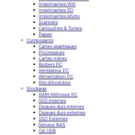
Imprimantes Wifi
Imprimantes 3D
Imprimantes photo
Scanners
Cartouches & Toners
Papier
Composants
Cartes graphiques
Processeurs
Cartes mères
Boitiers PC
Ventilateur PC
Alimentation PC
Kits d’évolution
Stockage
RAM-Mémoire PC
SSD internes
Disques durs internes
Disques durs externes
SSD Externes
Serveur NAS
Clé USB