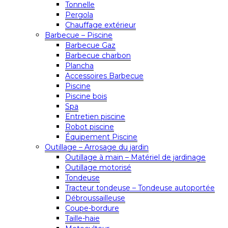
Tonnelle
Pergola
Chauffage extérieur
Barbecue – Piscine
Barbecue Gaz
Barbecue charbon
Plancha
Accessoires Barbecue
Piscine
Piscine bois
Spa
Entretien piscine
Robot piscine
Équipement Piscine
Outillage – Arrosage du jardin
Outillage à main – Matériel de jardinage
Outillage motorisé
Tondeuse
Tracteur tondeuse – Tondeuse autoportée
Débroussailleuse
Coupe-bordure
Taille-haie