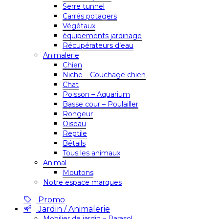
Serre tunnel
Carrés potagers
Végétaux
équipements jardinage
Récupérateurs d’eau
Animalerie
Chien
Niche – Couchage chien
Chat
Poisson – Aquarium
Basse cour – Poulailler
Rongeur
Oiseau
Reptile
Bétails
Tous les animaux
Animal
Moutons
Notre espace marques
Promo
Jardin / Animalerie
Mobilier de jardin – Parasol