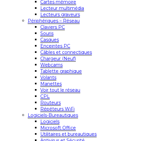
Cartes mémoire
Lecteur multimédia
Lecteurs graveurs
Périphériques – Réseau
Claviers PC
Souris
Casques
Enceintes PC
Câbles et connectiques
Chargeur (Neuf)
Webcams
Tablette graphique
Volants
Manettes
Voir tout le réseau
CPL
Routeurs
Répéteurs WiFi
Logiciels-Bureautiques
Logiciels
Microsoft Office
Utilitaires et bureautiques
Antivirus et Sécurité