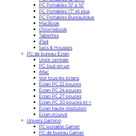
PC Portables 15″ à 16″
PC Portables 17″ et plus
PC Portables Bureautique
MacBook
Chromebook
Tablettes
iPad
Sacs & Housses
PC de bureau-Ecran
Unité centrale
PC tout-en-un
iMac
Voir tous les écrans
Ecran PC 22 pouces
Ecran PC 24 pouces
Ecran PC 27 pouces
Ecran PC 30 pouces et +
Ecran haute résolution
Ecran incurvé
Univers Gaming
PC portable Gamer
PC de bureau Gamer