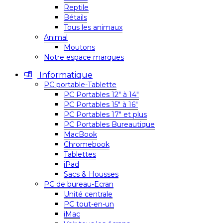
Reptile
Bétails
Tous les animaux
Animal
Moutons
Notre espace marques
Informatique
PC portable-Tablette
PC Portables 12″ à 14″
PC Portables 15″ à 16″
PC Portables 17″ et plus
PC Portables Bureautique
MacBook
Chromebook
Tablettes
iPad
Sacs & Housses
PC de bureau-Ecran
Unité centrale
PC tout-en-un
iMac