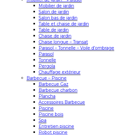
Mobilier de jardin
Salon de jardin
Salon bas de jardin
Table et chaise de jardin
Table de jardin
Chaise de jardin
Chaise longue – Transat
Parasol – Tonnelle – Voile d’ombrage
Parasol
Tonnelle
Pergola
Chauffage extérieur
Barbecue – Piscine
Barbecue Gaz
Barbecue charbon
Plancha
Accessoires Barbecue
Piscine
Piscine bois
Spa
Entretien piscine
Robot piscine