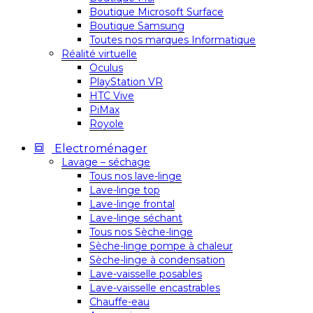
Boutique Microsoft Surface
Boutique Samsung
Toutes nos marques Informatique
Réalité virtuelle
Oculus
PlayStation VR
HTC Vive
PiMax
Royole
Electroménager
Lavage – séchage
Tous nos lave-linge
Lave-linge top
Lave-linge frontal
Lave-linge séchant
Tous nos Sèche-linge
Sèche-linge pompe à chaleur
Sèche-linge à condensation
Lave-vaisselle posables
Lave-vaisselle encastrables
Chauffe-eau