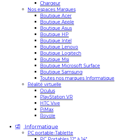
Chargeur
Nos espaces Marques
Boutique Acer
Boutique Apple
Boutique Asus
Boutique HP
Boutique Intel
Boutique Lenovo
Boutique Logitech
Boutique Msi
Boutique Microsoft Surface
Boutique Samsung
Toutes nos marques Informatique
Réalité virtuelle
Oculus
PlayStation VR
HTC Vive
PiMax
Royole
Informatique
PC portable-Tablette
PC Portables 12″ à 14″