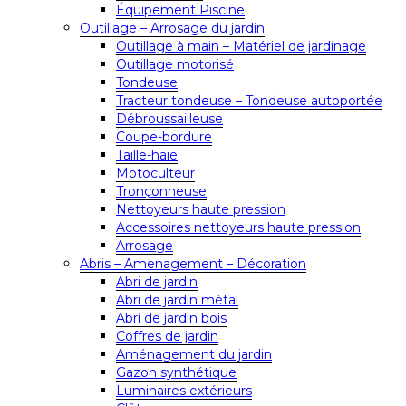
Équipement Piscine
Outillage – Arrosage du jardin
Outillage à main – Matériel de jardinage
Outillage motorisé
Tondeuse
Tracteur tondeuse – Tondeuse autoportée
Débroussailleuse
Coupe-bordure
Taille-haie
Motoculteur
Tronçonneuse
Nettoyeurs haute pression
Accessoires nettoyeurs haute pression
Arrosage
Abris – Amenagement – Décoration
Abri de jardin
Abri de jardin métal
Abri de jardin bois
Coffres de jardin
Aménagement du jardin
Gazon synthétique
Luminaires extérieurs