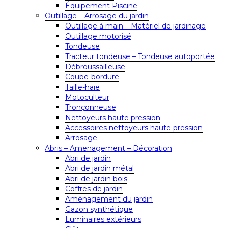
Équipement Piscine
Outillage – Arrosage du jardin
Outillage à main – Matériel de jardinage
Outillage motorisé
Tondeuse
Tracteur tondeuse – Tondeuse autoportée
Débroussailleuse
Coupe-bordure
Taille-haie
Motoculteur
Tronçonneuse
Nettoyeurs haute pression
Accessoires nettoyeurs haute pression
Arrosage
Abris – Amenagement – Décoration
Abri de jardin
Abri de jardin métal
Abri de jardin bois
Coffres de jardin
Aménagement du jardin
Gazon synthétique
Luminaires extérieurs