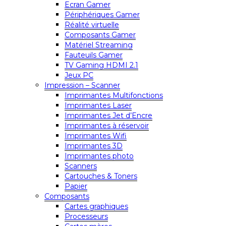
Ecran Gamer
Périphériques Gamer
Réalité virtuelle
Composants Gamer
Matériel Streaming
Fauteuils Gamer
TV Gaming HDMI 2.1
Jeux PC
Impression – Scanner
Imprimantes Multifonctions
Imprimantes Laser
Imprimantes Jet d’Encre
Imprimantes à réservoir
Imprimantes Wifi
Imprimantes 3D
Imprimantes photo
Scanners
Cartouches & Toners
Papier
Composants
Cartes graphiques
Processeurs