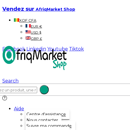
Vendez sur
AfriqMarket Shop
XOF CFA
EUR €
USD $
GBP £
Facebook
Linkedin
Youtube
Tiktok
Search
Aide
Centre d’assistance
Nous contacter
Suivre ma commande