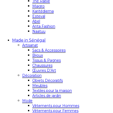
Thé Rapie
Miagro
Karitédiema
Esteval
Abel
Anta Fashion
Naatuu
Made in Sénégal
Artisanat
Sacs & Accessoires
Bijoux
Tissus & Pagnes
Chaussures
Œuvres D’Art
Décoration
Objets Décoratifs
Meubles
Textiles pour la maison
Articles de jardin
Mode
Vêtements pour Hommes
Vêtements pour Femmes