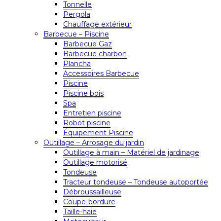
Tonnelle
Pergola
Chauffage extérieur
Barbecue – Piscine
Barbecue Gaz
Barbecue charbon
Plancha
Accessoires Barbecue
Piscine
Piscine bois
Spa
Entretien piscine
Robot piscine
Équipement Piscine
Outillage – Arrosage du jardin
Outillage à main – Matériel de jardinage
Outillage motorisé
Tondeuse
Tracteur tondeuse – Tondeuse autoportée
Débroussailleuse
Coupe-bordure
Taille-haie