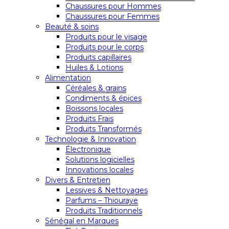
Chaussures pour Hommes
Chaussures pour Femmes
Beauté & soins
Produits pour le visage
Produits pour le corps
Produits capillaires
Huiles & Lotions
Alimentation
Céréales & grains
Condiments & épices
Boissons locales
Produits Frais
Produits Transformés
Technologie & Innovation
Électronique
Solutions logicielles
Innovations locales
Divers & Entretien
Lessives & Nettoyages
Parfums – Thiouraye
Produits Traditionnels
Sénégal en Marques