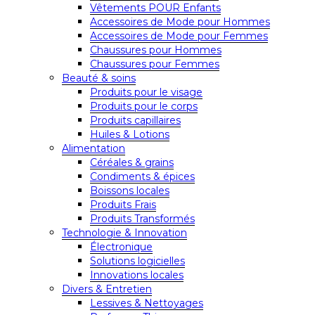
Vêtements POUR Enfants
Accessoires de Mode pour Hommes
Accessoires de Mode pour Femmes
Chaussures pour Hommes
Chaussures pour Femmes
Beauté & soins
Produits pour le visage
Produits pour le corps
Produits capillaires
Huiles & Lotions
Alimentation
Céréales & grains
Condiments & épices
Boissons locales
Produits Frais
Produits Transformés
Technologie & Innovation
Électronique
Solutions logicielles
Innovations locales
Divers & Entretien
Lessives & Nettoyages