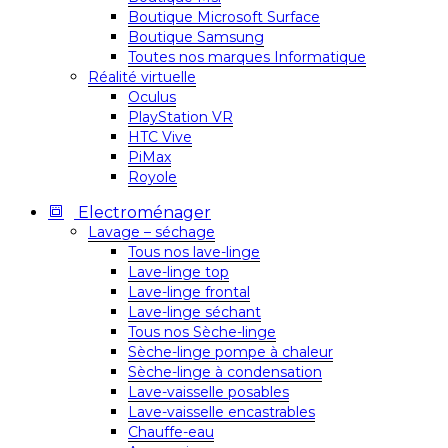
Boutique Microsoft Surface
Boutique Samsung
Toutes nos marques Informatique
Réalité virtuelle
Oculus
PlayStation VR
HTC Vive
PiMax
Royole
Electroménager
Lavage – séchage
Tous nos lave-linge
Lave-linge top
Lave-linge frontal
Lave-linge séchant
Tous nos Sèche-linge
Sèche-linge pompe à chaleur
Sèche-linge à condensation
Lave-vaisselle posables
Lave-vaisselle encastrables
Chauffe-eau