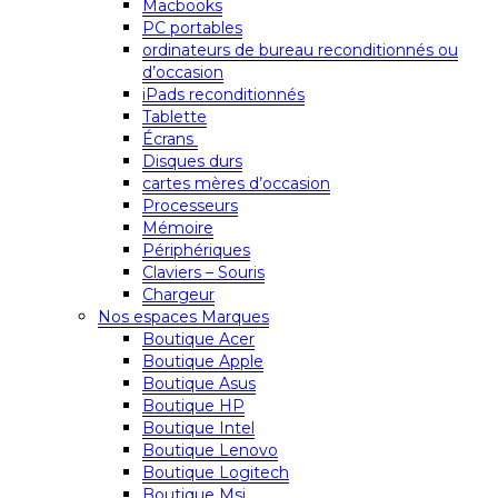
Macbooks
PC portables
ordinateurs de bureau reconditionnés ou
d’occasion
iPads reconditionnés
Tablette
Écrans
Disques durs
cartes mères d’occasion
Processeurs
Mémoire
Périphériques
Claviers – Souris
Chargeur
Nos espaces Marques
Boutique Acer
Boutique Apple
Boutique Asus
Boutique HP
Boutique Intel
Boutique Lenovo
Boutique Logitech
Boutique Msi