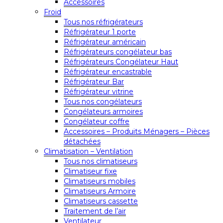
Accessoires
Froid
Tous nos réfrigérateurs
Réfrigérateur 1 porte
Réfrigérateur américain
Réfrigérateurs congélateur bas
Réfrigérateurs Congélateur Haut
Réfrigérateur encastrable
Réfrigérateur Bar
Réfrigérateur vitrine
Tous nos congélateurs
Congélateurs armoires
Congélateur coffre
Accessoires – Produits Ménagers – Pièces
détachées
Climatisation – Ventilation
Tous nos climatiseurs
Climatiseur fixe
Climatiseurs mobiles
Climatiseurs Armoire
Climatiseurs cassette
Traitement de l’air
Ventilateur