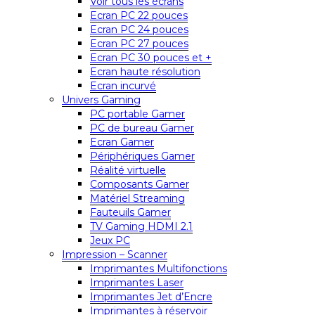
Voir tous les écrans
Ecran PC 22 pouces
Ecran PC 24 pouces
Ecran PC 27 pouces
Ecran PC 30 pouces et +
Ecran haute résolution
Ecran incurvé
Univers Gaming
PC portable Gamer
PC de bureau Gamer
Ecran Gamer
Périphériques Gamer
Réalité virtuelle
Composants Gamer
Matériel Streaming
Fauteuils Gamer
TV Gaming HDMI 2.1
Jeux PC
Impression – Scanner
Imprimantes Multifonctions
Imprimantes Laser
Imprimantes Jet d’Encre
Imprimantes à réservoir