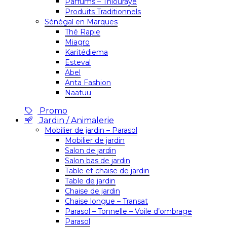
Parfums – Thiouraye
Produits Traditionnels
Sénégal en Marques
Thé Rapie
Miagro
Karitédiema
Esteval
Abel
Anta Fashion
Naatuu
Promo
Jardin / Animalerie
Mobilier de jardin – Parasol
Mobilier de jardin
Salon de jardin
Salon bas de jardin
Table et chaise de jardin
Table de jardin
Chaise de jardin
Chaise longue – Transat
Parasol – Tonnelle – Voile d’ombrage
Parasol