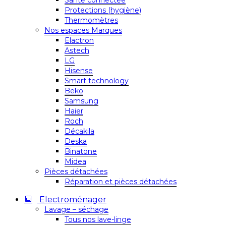
Santé connectée
Protections (hygiène)
Thermomètres
Nos espaces Marques
Elactron
Astech
LG
Hisense
Smart technology
Beko
Samsung
Haier
Roch
Décakila
Deska
Binatone
Midea
Pièces détachées
Réparation et pièces détachées
Electroménager
Lavage – séchage
Tous nos lave-linge