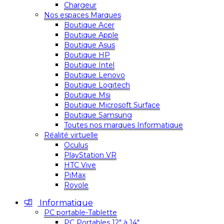
Chargeur
Nos espaces Marques
Boutique Acer
Boutique Apple
Boutique Asus
Boutique HP
Boutique Intel
Boutique Lenovo
Boutique Logitech
Boutique Msi
Boutique Microsoft Surface
Boutique Samsung
Toutes nos marques Informatique
Réalité virtuelle
Oculus
PlayStation VR
HTC Vive
PiMax
Royole
Informatique
PC portable-Tablette
PC Portables 12″ à 14″