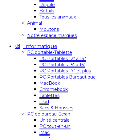
Reptile
Bétails
Tous les animaux
Animal
Moutons
Notre espace marques
Informatique
PC portable-Tablette
PC Portables 12″ à 14″
PC Portables 15″ à 16″
PC Portables 17″ et plus
PC Portables Bureautique
MacBook
Chromebook
Tablettes
iPad
Sacs & Housses
PC de bureau-Ecran
Unité centrale
PC tout-en-un
iMac