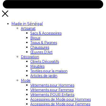
Made in Sénégal
Artisanat
Sacs & Accessoires
Bijoux
Tissus & Pagnes
Chaussures
Œuvres D’Art
Décoration
Objets Décoratifs
Meubles
Textiles pour la maison
Articles de jardin
Mode
Vêtements pour Hommes
Vêtements pour Femmes
Vêtements POUR Enfants
Accessoires de Mode pour Hommes
Accessoires de Mode pour Femmes