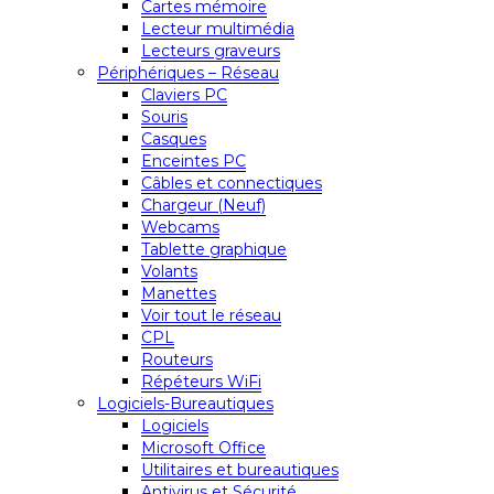
Cartes mémoire
Lecteur multimédia
Lecteurs graveurs
Périphériques – Réseau
Claviers PC
Souris
Casques
Enceintes PC
Câbles et connectiques
Chargeur (Neuf)
Webcams
Tablette graphique
Volants
Manettes
Voir tout le réseau
CPL
Routeurs
Répéteurs WiFi
Logiciels-Bureautiques
Logiciels
Microsoft Office
Utilitaires et bureautiques
Antivirus et Sécurité