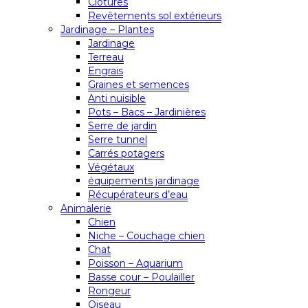
Clôtures
Revêtements sol extérieurs
Jardinage – Plantes
Jardinage
Terreau
Engrais
Graines et semences
Anti nuisible
Pots – Bacs – Jardinières
Serre de jardin
Serre tunnel
Carrés potagers
Végétaux
équipements jardinage
Récupérateurs d’eau
Animalerie
Chien
Niche – Couchage chien
Chat
Poisson – Aquarium
Basse cour – Poulailler
Rongeur
Oiseau