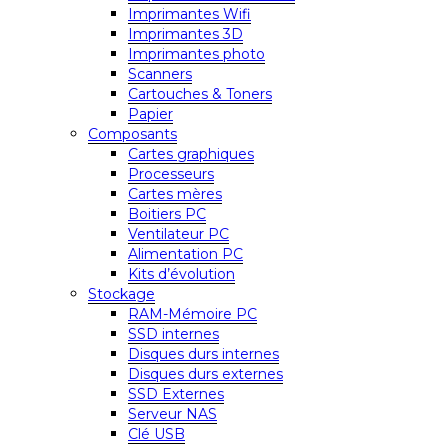
Imprimantes Wifi
Imprimantes 3D
Imprimantes photo
Scanners
Cartouches & Toners
Papier
Composants
Cartes graphiques
Processeurs
Cartes mères
Boitiers PC
Ventilateur PC
Alimentation PC
Kits d’évolution
Stockage
RAM-Mémoire PC
SSD internes
Disques durs internes
Disques durs externes
SSD Externes
Serveur NAS
Clé USB