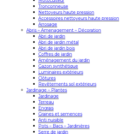
Motoculteur
Tronçonneuse
Nettoyeurs haute pression
Accessoires nettoyeurs haute pression
Arrosage
Abris – Amenagement – Décoration
Abri de jardin
Abri de jardin métal
Abri de jardin bois
Coffres de jardin
Aménagement du jardin
Gazon synthétique
Luminaires extérieurs
Clôtures
Revêtements sol extérieurs
Jardinage – Plantes
Jardinage
Terreau
Engrais
Graines et semences
Anti nuisible
Pots – Bacs – Jardinières
Serre de jardin