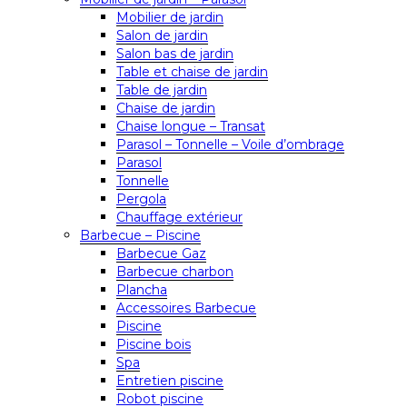
Mobilier de jardin
Salon de jardin
Salon bas de jardin
Table et chaise de jardin
Table de jardin
Chaise de jardin
Chaise longue – Transat
Parasol – Tonnelle – Voile d’ombrage
Parasol
Tonnelle
Pergola
Chauffage extérieur
Barbecue – Piscine
Barbecue Gaz
Barbecue charbon
Plancha
Accessoires Barbecue
Piscine
Piscine bois
Spa
Entretien piscine
Robot piscine