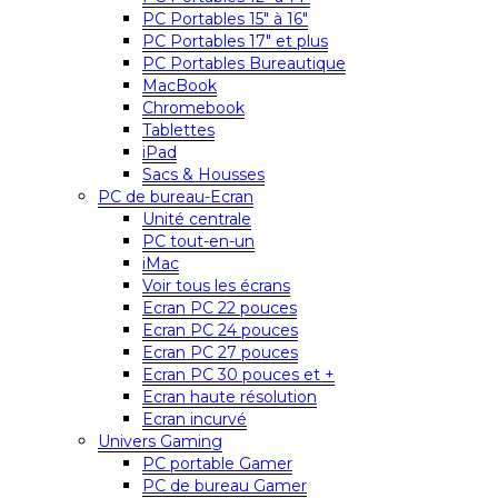
PC Portables 15″ à 16″
PC Portables 17″ et plus
PC Portables Bureautique
MacBook
Chromebook
Tablettes
iPad
Sacs & Housses
PC de bureau-Ecran
Unité centrale
PC tout-en-un
iMac
Voir tous les écrans
Ecran PC 22 pouces
Ecran PC 24 pouces
Ecran PC 27 pouces
Ecran PC 30 pouces et +
Ecran haute résolution
Ecran incurvé
Univers Gaming
PC portable Gamer
PC de bureau Gamer