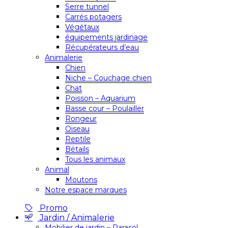
Serre tunnel
Carrés potagers
Végétaux
équipements jardinage
Récupérateurs d’eau
Animalerie
Chien
Niche – Couchage chien
Chat
Poisson – Aquarium
Basse cour – Poulailler
Rongeur
Oiseau
Reptile
Bétails
Tous les animaux
Animal
Moutons
Notre espace marques
Promo
Jardin / Animalerie
Mobilier de jardin – Parasol