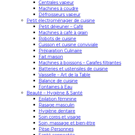
Centrales vapeur
Machines à coudre
Défroisseurs vapeur
Petit électroménager de cuisine
Petit déjeuner – Café
Machines à café à grain
Robots de cuisine
Cuisson et cuisine conviviale
Préparation Culinaire
Fait maison
Machines à boissons – Carafes filtrantes
Batteries et ustensiles de cuisine
Vaisselle – Art de la Table
Balance de cuisine
Fontaines à Eau
Beauté – Hygiène & Santé
Epilation féminine
Rasage masculin
Hygiène dentaire
Soin corps et visage
Soin, massage et bien-être
Pèse-Personnes