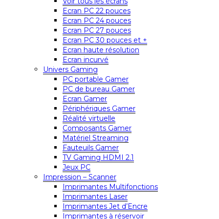
Voir tous les écrans
Ecran PC 22 pouces
Ecran PC 24 pouces
Ecran PC 27 pouces
Ecran PC 30 pouces et +
Ecran haute résolution
Ecran incurvé
Univers Gaming
PC portable Gamer
PC de bureau Gamer
Ecran Gamer
Périphériques Gamer
Réalité virtuelle
Composants Gamer
Matériel Streaming
Fauteuils Gamer
TV Gaming HDMI 2.1
Jeux PC
Impression – Scanner
Imprimantes Multifonctions
Imprimantes Laser
Imprimantes Jet d’Encre
Imprimantes à réservoir