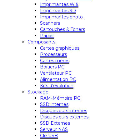
Imprimantes Wifi
Imprimantes 3D
Imprimantes photo
Scanners
Cartouches & Toners
Papier
Composants
Cartes graphiques
Processeurs
Cartes mères
Boitiers PC
Ventilateur PC
Alimentation PC
Kits d’évolution
Stockage
RAM-Mémoire PC
SSD internes
Disques durs internes
Disques durs externes
SSD Externes
Serveur NAS
Clé USB