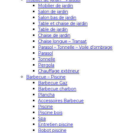
Mobilier de jardin
Salon de jardin
Salon bas de jardin
Table et chaise de jardin
Table de jardin
Chaise de jardin
Chaise longue – Transat
Parasol – Tonnelle – Voile d’ombrage
Parasol
Tonnelle
Pergola
Chauffage extérieur
Barbecue – Piscine
Barbecue Gaz
Barbecue charbon
Plancha
Accessoires Barbecue
Piscine
Piscine bois
Spa
Entretien piscine
Robot piscine