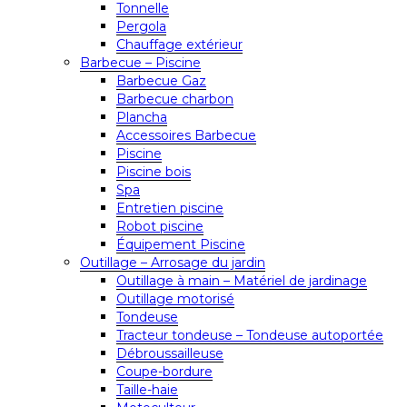
Tonnelle
Pergola
Chauffage extérieur
Barbecue – Piscine
Barbecue Gaz
Barbecue charbon
Plancha
Accessoires Barbecue
Piscine
Piscine bois
Spa
Entretien piscine
Robot piscine
Équipement Piscine
Outillage – Arrosage du jardin
Outillage à main – Matériel de jardinage
Outillage motorisé
Tondeuse
Tracteur tondeuse – Tondeuse autoportée
Débroussailleuse
Coupe-bordure
Taille-haie