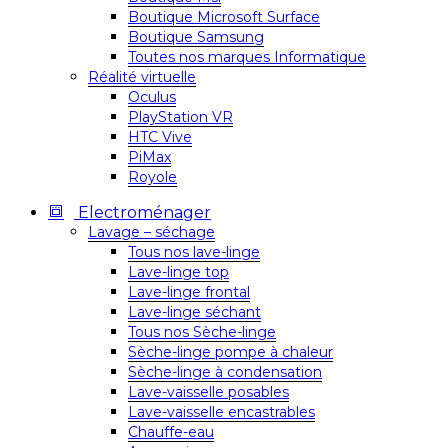
Boutique Microsoft Surface
Boutique Samsung
Toutes nos marques Informatique
Réalité virtuelle
Oculus
PlayStation VR
HTC Vive
PiMax
Royole
Electroménager
Lavage – séchage
Tous nos lave-linge
Lave-linge top
Lave-linge frontal
Lave-linge séchant
Tous nos Sèche-linge
Sèche-linge pompe à chaleur
Sèche-linge à condensation
Lave-vaisselle posables
Lave-vaisselle encastrables
Chauffe-eau