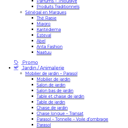
Parfums – Thiouraye
Produits Traditionnels
Sénégal en Marques
Thé Rapie
Miagro
Karitédiema
Esteval
Abel
Anta Fashion
Naatuu
Promo
Jardin / Animalerie
Mobilier de jardin – Parasol
Mobilier de jardin
Salon de jardin
Salon bas de jardin
Table et chaise de jardin
Table de jardin
Chaise de jardin
Chaise longue – Transat
Parasol – Tonnelle – Voile d’ombrage
Parasol