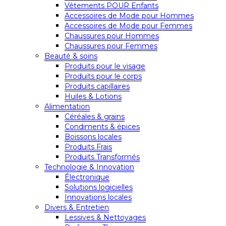
Vêtements POUR Enfants
Accessoires de Mode pour Hommes
Accessoires de Mode pour Femmes
Chaussures pour Hommes
Chaussures pour Femmes
Beauté & soins
Produits pour le visage
Produits pour le corps
Produits capillaires
Huiles & Lotions
Alimentation
Céréales & grains
Condiments & épices
Boissons locales
Produits Frais
Produits Transformés
Technologie & Innovation
Électronique
Solutions logicielles
Innovations locales
Divers & Entretien
Lessives & Nettoyages