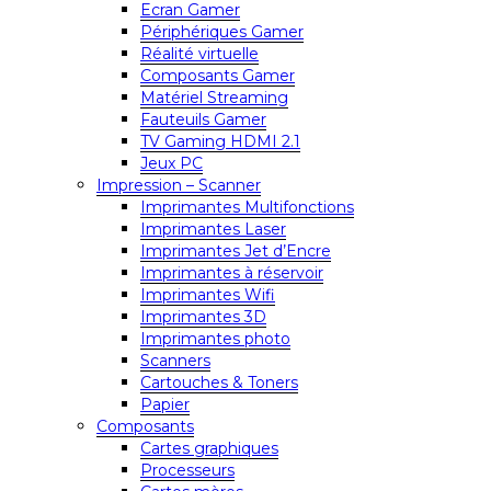
Ecran Gamer
Périphériques Gamer
Réalité virtuelle
Composants Gamer
Matériel Streaming
Fauteuils Gamer
TV Gaming HDMI 2.1
Jeux PC
Impression – Scanner
Imprimantes Multifonctions
Imprimantes Laser
Imprimantes Jet d’Encre
Imprimantes à réservoir
Imprimantes Wifi
Imprimantes 3D
Imprimantes photo
Scanners
Cartouches & Toners
Papier
Composants
Cartes graphiques
Processeurs