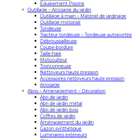
Équipement Piscine
Outillage – Arrosage du jardin
Outillage à main – Matériel de jardinage
Outillage motorisé
Tondeuse
Tracteur tondeuse – Tondeuse autoportée
Débroussailleuse
Coupe-bordure
Taille-haie
Motoculteur
Tronçonneuse
Nettoyeurs haute pression
Accessoires nettoyeurs haute pression
Arrosage
Abris – Amenagement – Décoration
Abri de jardin
Abri de jardin métal
Abri de jardin bois
Coffres de jardin
Aménagement du jardin
Gazon synthétique
Luminaires extérieurs