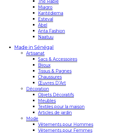
Thé Rapie
Miagro
Karitédiema
Esteval
Abel
Anta Fashion
Naatuu
Made in Sénégal
Artisanat
Sacs & Accessoires
Bijoux
Tissus & Pagnes
Chaussures
Œuvres D’Art
Décoration
Objets Décoratifs
Meubles
Textiles pour la maison
Articles de jardin
Mode
Vêtements pour Hommes
Vêtements pour Femmes