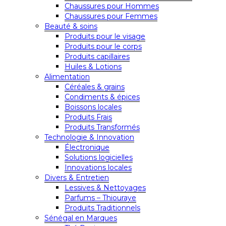
Chaussures pour Hommes
Chaussures pour Femmes
Beauté & soins
Produits pour le visage
Produits pour le corps
Produits capillaires
Huiles & Lotions
Alimentation
Céréales & grains
Condiments & épices
Boissons locales
Produits Frais
Produits Transformés
Technologie & Innovation
Électronique
Solutions logicielles
Innovations locales
Divers & Entretien
Lessives & Nettoyages
Parfums – Thiouraye
Produits Traditionnels
Sénégal en Marques