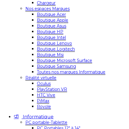
Chargeur
Nos espaces Marques
Boutique Acer
Boutique Apple
Boutique Asus
Boutique HP
Boutique Intel
Boutique Lenovo
Boutique Logitech
Boutique Msi
Boutique Microsoft Surface
Boutique Samsung
Toutes nos marques Informatique
Réalité virtuelle
Oculus
PlayStation VR
HTC Vive
PiMax
Royole
Informatique
PC portable-Tablette
PC Portables 12″ à 14″