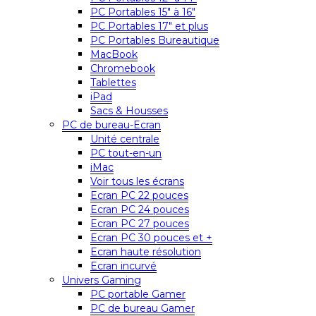
PC Portables 15″ à 16″
PC Portables 17″ et plus
PC Portables Bureautique
MacBook
Chromebook
Tablettes
iPad
Sacs & Housses
PC de bureau-Ecran
Unité centrale
PC tout-en-un
iMac
Voir tous les écrans
Ecran PC 22 pouces
Ecran PC 24 pouces
Ecran PC 27 pouces
Ecran PC 30 pouces et +
Ecran haute résolution
Ecran incurvé
Univers Gaming
PC portable Gamer
PC de bureau Gamer