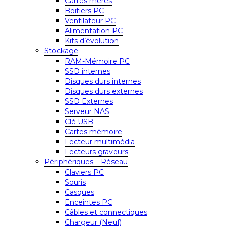
Cartes mères
Boitiers PC
Ventilateur PC
Alimentation PC
Kits d’évolution
Stockage
RAM-Mémoire PC
SSD internes
Disques durs internes
Disques durs externes
SSD Externes
Serveur NAS
Clé USB
Cartes mémoire
Lecteur multimédia
Lecteurs graveurs
Périphériques – Réseau
Claviers PC
Souris
Casques
Enceintes PC
Câbles et connectiques
Chargeur (Neuf)