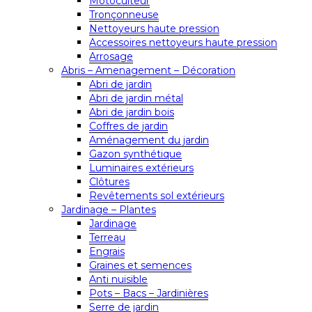
Motoculteur
Tronçonneuse
Nettoyeurs haute pression
Accessoires nettoyeurs haute pression
Arrosage
Abris – Amenagement – Décoration
Abri de jardin
Abri de jardin métal
Abri de jardin bois
Coffres de jardin
Aménagement du jardin
Gazon synthétique
Luminaires extérieurs
Clôtures
Revêtements sol extérieurs
Jardinage – Plantes
Jardinage
Terreau
Engrais
Graines et semences
Anti nuisible
Pots – Bacs – Jardinières
Serre de jardin