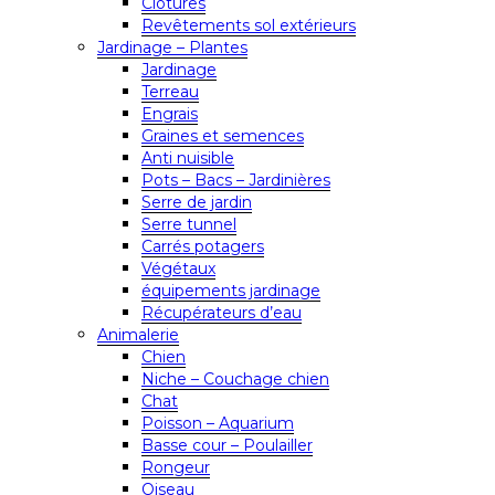
Clôtures
Revêtements sol extérieurs
Jardinage – Plantes
Jardinage
Terreau
Engrais
Graines et semences
Anti nuisible
Pots – Bacs – Jardinières
Serre de jardin
Serre tunnel
Carrés potagers
Végétaux
équipements jardinage
Récupérateurs d’eau
Animalerie
Chien
Niche – Couchage chien
Chat
Poisson – Aquarium
Basse cour – Poulailler
Rongeur
Oiseau