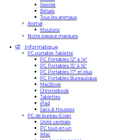
Reptile
Bétails
Tous les animaux
Animal
Moutons
Notre espace marques
Informatique
PC portable-Tablette
PC Portables 12″ à 14″
PC Portables 15″ à 16″
PC Portables 17″ et plus
PC Portables Bureautique
MacBook
Chromebook
Tablettes
iPad
Sacs & Housses
PC de bureau-Ecran
Unité centrale
PC tout-en-un
iMac