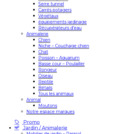
Serre tunnel
Carrés potagers
Végétaux
équipements jardinage
Récupérateurs d’eau
Animalerie
Chien
Niche – Couchage chien
Chat
Poisson – Aquarium
Basse cour – Poulailler
Rongeur
Oiseau
Reptile
Bétails
Tous les animaux
Animal
Moutons
Notre espace marques
Promo
Jardin / Animalerie
Mobilier de jardin – Parasol