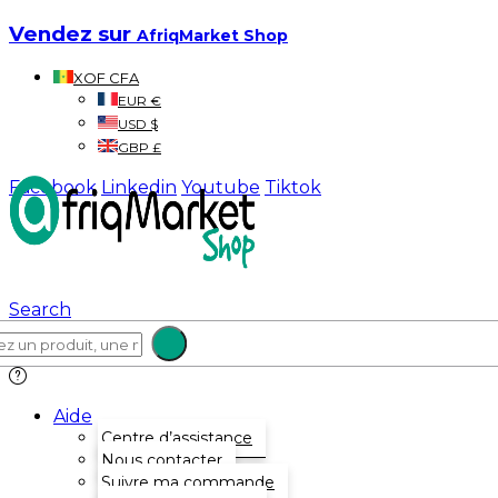
Vendez sur
AfriqMarket Shop
XOF CFA
EUR €
USD $
GBP £
Facebook
Linkedin
Youtube
Tiktok
Search
Aide
Centre d’assistance
Nous contacter
Suivre ma commande