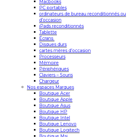
Macbooks
PC portables
ordinateurs de bureau reconditionnés ou
d’occasion
iPads reconditionnés
Tablette
Écrans
Disques durs
cartes mères d’occasion
Processeurs
Mémoire
Périphériques
Claviers – Souris
Chargeur
Nos espaces Marques
Boutique Acer
Boutique Apple
Boutique Asus
Boutique HP
Boutique Intel
Boutique Lenovo
Boutique Logitech
Boutique Msi