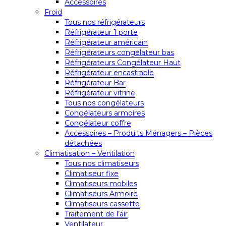
Accessoires
Froid
Tous nos réfrigérateurs
Réfrigérateur 1 porte
Réfrigérateur américain
Réfrigérateurs congélateur bas
Réfrigérateurs Congélateur Haut
Réfrigérateur encastrable
Réfrigérateur Bar
Réfrigérateur vitrine
Tous nos congélateurs
Congélateurs armoires
Congélateur coffre
Accessoires – Produits Ménagers – Pièces
détachées
Climatisation – Ventilation
Tous nos climatiseurs
Climatiseur fixe
Climatiseurs mobiles
Climatiseurs Armoire
Climatiseurs cassette
Traitement de l’air
Ventilateur