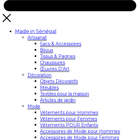
Made in Sénégal
Artisanat
Sacs & Accessoires
Bijoux
Tissus & Pagnes
Chaussures
Œuvres D’Art
Décoration
Objets Décoratifs
Meubles
Textiles pour la maison
Articles de jardin
Mode
Vêtements pour Hommes
Vêtements pour Femmes
Vêtements POUR Enfants
Accessoires de Mode pour Hommes
Accessoires de Mode pour Femmes