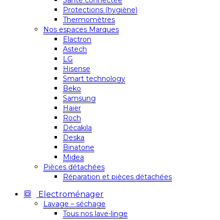
Santé connectée
Protections (hygiène)
Thermomètres
Nos espaces Marques
Elactron
Astech
LG
Hisense
Smart technology
Beko
Samsung
Haier
Roch
Décakila
Deska
Binatone
Midea
Pièces détachées
Réparation et pièces détachées
Electroménager
Lavage – séchage
Tous nos lave-linge