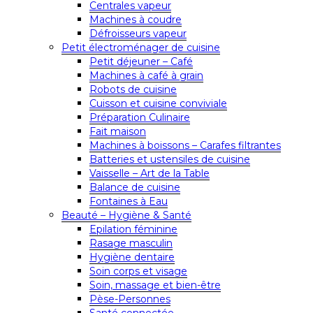
Centrales vapeur
Machines à coudre
Défroisseurs vapeur
Petit électroménager de cuisine
Petit déjeuner – Café
Machines à café à grain
Robots de cuisine
Cuisson et cuisine conviviale
Préparation Culinaire
Fait maison
Machines à boissons – Carafes filtrantes
Batteries et ustensiles de cuisine
Vaisselle – Art de la Table
Balance de cuisine
Fontaines à Eau
Beauté – Hygiène & Santé
Epilation féminine
Rasage masculin
Hygiène dentaire
Soin corps et visage
Soin, massage et bien-être
Pèse-Personnes