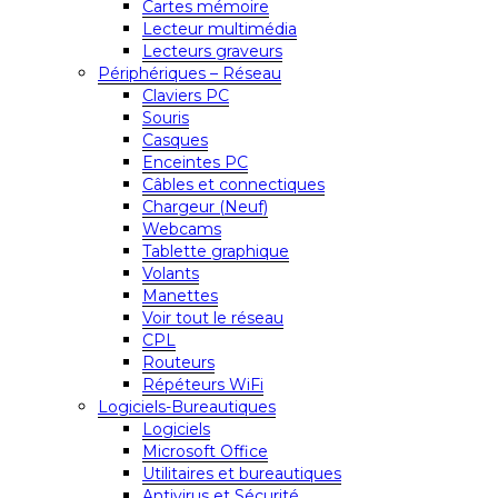
Cartes mémoire
Lecteur multimédia
Lecteurs graveurs
Périphériques – Réseau
Claviers PC
Souris
Casques
Enceintes PC
Câbles et connectiques
Chargeur (Neuf)
Webcams
Tablette graphique
Volants
Manettes
Voir tout le réseau
CPL
Routeurs
Répéteurs WiFi
Logiciels-Bureautiques
Logiciels
Microsoft Office
Utilitaires et bureautiques
Antivirus et Sécurité