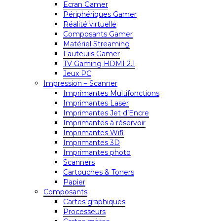
Ecran Gamer
Périphériques Gamer
Réalité virtuelle
Composants Gamer
Matériel Streaming
Fauteuils Gamer
TV Gaming HDMI 2.1
Jeux PC
Impression – Scanner
Imprimantes Multifonctions
Imprimantes Laser
Imprimantes Jet d’Encre
Imprimantes à réservoir
Imprimantes Wifi
Imprimantes 3D
Imprimantes photo
Scanners
Cartouches & Toners
Papier
Composants
Cartes graphiques
Processeurs