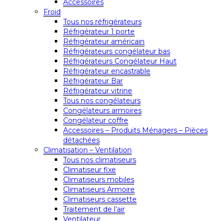
Accessoires
Froid
Tous nos réfrigérateurs
Réfrigérateur 1 porte
Réfrigérateur américain
Réfrigérateurs congélateur bas
Réfrigérateurs Congélateur Haut
Réfrigérateur encastrable
Réfrigérateur Bar
Réfrigérateur vitrine
Tous nos congélateurs
Congélateurs armoires
Congélateur coffre
Accessoires – Produits Ménagers – Pièces
détachées
Climatisation – Ventilation
Tous nos climatiseurs
Climatiseur fixe
Climatiseurs mobiles
Climatiseurs Armoire
Climatiseurs cassette
Traitement de l’air
Ventilateur