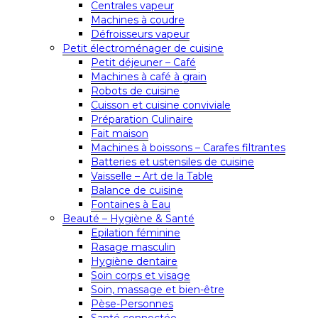
Centrales vapeur
Machines à coudre
Défroisseurs vapeur
Petit électroménager de cuisine
Petit déjeuner – Café
Machines à café à grain
Robots de cuisine
Cuisson et cuisine conviviale
Préparation Culinaire
Fait maison
Machines à boissons – Carafes filtrantes
Batteries et ustensiles de cuisine
Vaisselle – Art de la Table
Balance de cuisine
Fontaines à Eau
Beauté – Hygiène & Santé
Epilation féminine
Rasage masculin
Hygiène dentaire
Soin corps et visage
Soin, massage et bien-être
Pèse-Personnes