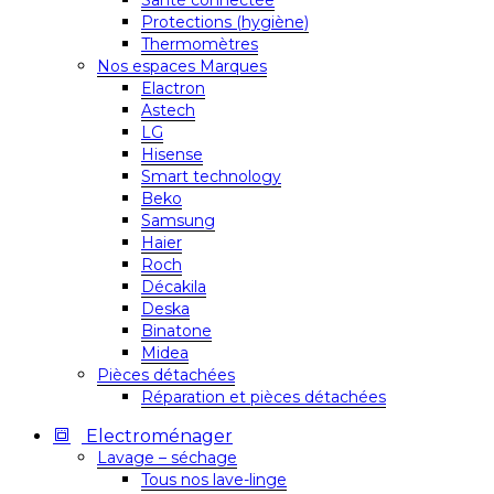
Santé connectée
Protections (hygiène)
Thermomètres
Nos espaces Marques
Elactron
Astech
LG
Hisense
Smart technology
Beko
Samsung
Haier
Roch
Décakila
Deska
Binatone
Midea
Pièces détachées
Réparation et pièces détachées
Electroménager
Lavage – séchage
Tous nos lave-linge