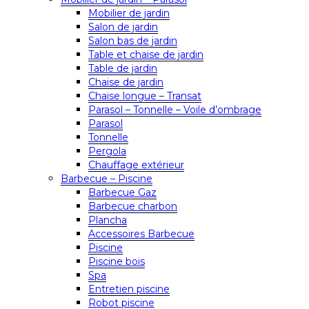
Mobilier de jardin
Salon de jardin
Salon bas de jardin
Table et chaise de jardin
Table de jardin
Chaise de jardin
Chaise longue – Transat
Parasol – Tonnelle – Voile d’ombrage
Parasol
Tonnelle
Pergola
Chauffage extérieur
Barbecue – Piscine
Barbecue Gaz
Barbecue charbon
Plancha
Accessoires Barbecue
Piscine
Piscine bois
Spa
Entretien piscine
Robot piscine