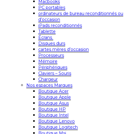
Macbooks
PC portables
ordinateurs de bureau reconditionnés ou
d’occasion
iPads reconditionnés
Tablette
Écrans
Disques durs
cartes mères d’occasion
Processeurs
Mémoire
Périphériques
Claviers – Souris
Chargeur
Nos espaces Marques
Boutique Acer
Boutique Apple
Boutique Asus
Boutique HP
Boutique Intel
Boutique Lenovo
Boutique Logitech
Boutique Msi