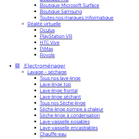
Boutique Microsoft Surface
Boutique Samsung
Toutes nos marques Informatique
Réalité virtuelle
Oculus
PlayStation VR
HTC Vive
PiMax
Royole
Electroménager
Lavage – séchage
Tous nos lave-linge
Lave-linge top
Lave-linge frontal
Lave-linge séchant
Tous nos Sèche-linge
Sèche-linge pompe à chaleur
Sèche-linge à condensation
Lave-vaisselle posables
Lave-vaisselle encastrables
Chauffe-eau