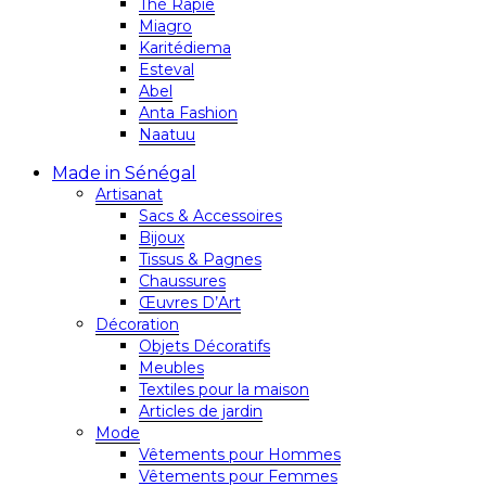
Thé Rapie
Miagro
Karitédiema
Esteval
Abel
Anta Fashion
Naatuu
Made in Sénégal
Artisanat
Sacs & Accessoires
Bijoux
Tissus & Pagnes
Chaussures
Œuvres D’Art
Décoration
Objets Décoratifs
Meubles
Textiles pour la maison
Articles de jardin
Mode
Vêtements pour Hommes
Vêtements pour Femmes