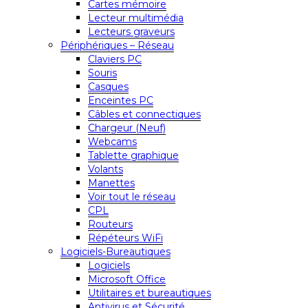
Cartes mémoire
Lecteur multimédia
Lecteurs graveurs
Périphériques – Réseau
Claviers PC
Souris
Casques
Enceintes PC
Câbles et connectiques
Chargeur (Neuf)
Webcams
Tablette graphique
Volants
Manettes
Voir tout le réseau
CPL
Routeurs
Répéteurs WiFi
Logiciels-Bureautiques
Logiciels
Microsoft Office
Utilitaires et bureautiques
Antivirus et Sécurité