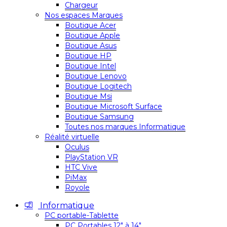
Chargeur
Nos espaces Marques
Boutique Acer
Boutique Apple
Boutique Asus
Boutique HP
Boutique Intel
Boutique Lenovo
Boutique Logitech
Boutique Msi
Boutique Microsoft Surface
Boutique Samsung
Toutes nos marques Informatique
Réalité virtuelle
Oculus
PlayStation VR
HTC Vive
PiMax
Royole
Informatique
PC portable-Tablette
PC Portables 12″ à 14″