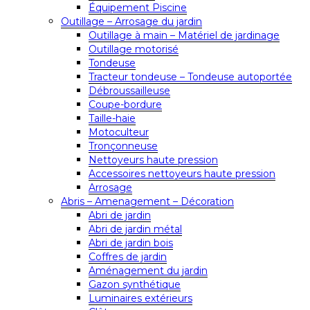
Équipement Piscine
Outillage – Arrosage du jardin
Outillage à main – Matériel de jardinage
Outillage motorisé
Tondeuse
Tracteur tondeuse – Tondeuse autoportée
Débroussailleuse
Coupe-bordure
Taille-haie
Motoculteur
Tronçonneuse
Nettoyeurs haute pression
Accessoires nettoyeurs haute pression
Arrosage
Abris – Amenagement – Décoration
Abri de jardin
Abri de jardin métal
Abri de jardin bois
Coffres de jardin
Aménagement du jardin
Gazon synthétique
Luminaires extérieurs