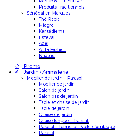
Parfums – Thiouraye
Produits Traditionnels
Sénégal en Marques
Thé Rapie
Miagro
Karitédiema
Esteval
Abel
Anta Fashion
Naatuu
Promo
Jardin / Animalerie
Mobilier de jardin – Parasol
Mobilier de jardin
Salon de jardin
Salon bas de jardin
Table et chaise de jardin
Table de jardin
Chaise de jardin
Chaise longue – Transat
Parasol – Tonnelle – Voile d’ombrage
Parasol