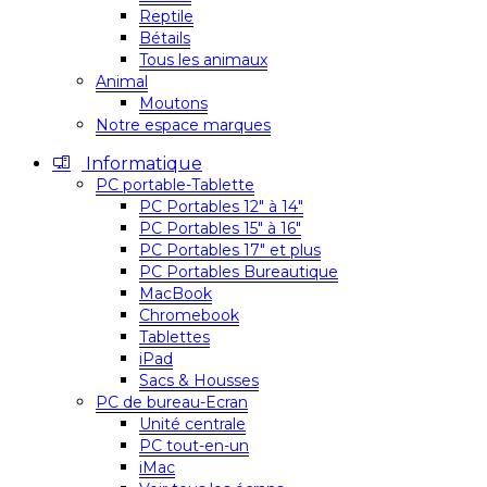
Reptile
Bétails
Tous les animaux
Animal
Moutons
Notre espace marques
Informatique
PC portable-Tablette
PC Portables 12″ à 14″
PC Portables 15″ à 16″
PC Portables 17″ et plus
PC Portables Bureautique
MacBook
Chromebook
Tablettes
iPad
Sacs & Housses
PC de bureau-Ecran
Unité centrale
PC tout-en-un
iMac