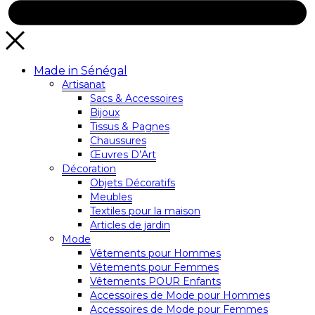
Made in Sénégal
Artisanat
Sacs & Accessoires
Bijoux
Tissus & Pagnes
Chaussures
Œuvres D’Art
Décoration
Objets Décoratifs
Meubles
Textiles pour la maison
Articles de jardin
Mode
Vêtements pour Hommes
Vêtements pour Femmes
Vêtements POUR Enfants
Accessoires de Mode pour Hommes
Accessoires de Mode pour Femmes