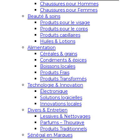
Chaussures pour Hommes
Chaussures pour Femmes
Beauté & soins
Produits pour le visage
Produits pour le corps
Produits capillaires
Huiles & Lotions
Alimentation
Céréales & grains
Condiments & épices
Boissons locales
Produits Frais
Produits Transformés
Technologie & Innovation
Électronique
Solutions logicielles
Innovations locales
Divers & Entretien
Lessives & Nettoyages
Parfums – Thiouraye
Produits Traditionnels
Sénégal en Marques