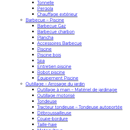
Tonnelle
Pergola
Chauffage extérieur
Barbecue – Piscine
Barbecue Gaz
Barbecue charbon
Plancha
Accessoires Barbecue
Piscine
Piscine bois
Spa
Entretien piscine
Robot piscine
Équipement Piscine
Outillage – Arrosage du jardin
Outillage à main – Matériel de jardinage
Outillage motorisé
Tondeuse
Tracteur tondeuse – Tondeuse autoportée
Débroussailleuse
Coupe-bordure
Taille-haie