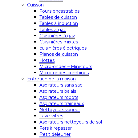
Cuisson
Fours encastrables
Tables de cuisson
Tables à induction
Tables à gaz
Cuisinières à gaz
Cuisinières mixtes
cuisinières électriques
Pianos de cuisson
Hottes
Micro-ondes – Mini-fours
Micro-ondes combinés
Entretien de la maison
Aspirateurs sans sac
Aspirateurs balais
Aspirateurs robots
Aspirateurs traîneaux
Nettoyeurs vapeur
Lave-vitres
Aspirateurs nettoyeurs de sol
Fers à repasser
Petit déjeuner