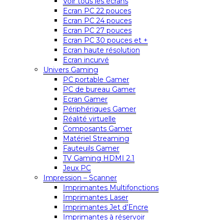
Voir tous les écrans
Ecran PC 22 pouces
Ecran PC 24 pouces
Ecran PC 27 pouces
Ecran PC 30 pouces et +
Ecran haute résolution
Ecran incurvé
Univers Gaming
PC portable Gamer
PC de bureau Gamer
Ecran Gamer
Périphériques Gamer
Réalité virtuelle
Composants Gamer
Matériel Streaming
Fauteuils Gamer
TV Gaming HDMI 2.1
Jeux PC
Impression – Scanner
Imprimantes Multifonctions
Imprimantes Laser
Imprimantes Jet d’Encre
Imprimantes à réservoir