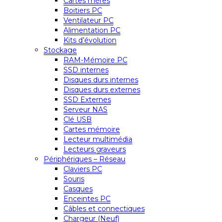
Cartes mères
Boitiers PC
Ventilateur PC
Alimentation PC
Kits d’évolution
Stockage
RAM-Mémoire PC
SSD internes
Disques durs internes
Disques durs externes
SSD Externes
Serveur NAS
Clé USB
Cartes mémoire
Lecteur multimédia
Lecteurs graveurs
Périphériques – Réseau
Claviers PC
Souris
Casques
Enceintes PC
Câbles et connectiques
Chargeur (Neuf)