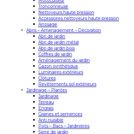
Motoculteur
Tronçonneuse
Nettoyeurs haute pression
Accessoires nettoyeurs haute pression
Arrosage
Abris – Amenagement – Décoration
Abri de jardin
Abri de jardin métal
Abri de jardin bois
Coffres de jardin
Aménagement du jardin
Gazon synthétique
Luminaires extérieurs
Clôtures
Revêtements sol extérieurs
Jardinage – Plantes
Jardinage
Terreau
Engrais
Graines et semences
Anti nuisible
Pots – Bacs – Jardinières
Serre de jardin