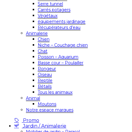
Serre tunnel
Carrés potagers
Végétaux
équipements jardinage
Récupérateurs d’eau
Animalerie
Chien
Niche – Couchage chien
Chat
Poisson – Aquarium
Basse cour – Poulailler
Rongeur
Oiseau
Reptile
Bétails
Tous les animaux
Animal
Moutons
Notre espace marques
Promo
Jardin / Animalerie
Mobilier de jardin – Parasol