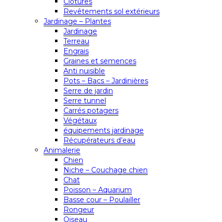
Clôtures
Revêtements sol extérieurs
Jardinage – Plantes
Jardinage
Terreau
Engrais
Graines et semences
Anti nuisible
Pots – Bacs – Jardinières
Serre de jardin
Serre tunnel
Carrés potagers
Végétaux
équipements jardinage
Récupérateurs d’eau
Animalerie
Chien
Niche – Couchage chien
Chat
Poisson – Aquarium
Basse cour – Poulailler
Rongeur
Oiseau