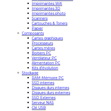
Imprimantes Wifi
Imprimantes 3D
Imprimantes photo
Scanners
Cartouches & Toners
Papier
Composants
Cartes graphiques
Processeurs
Cartes mères
Boitiers PC
Ventilateur PC
Alimentation PC
Kits d’évolution
Stockage
RAM-Mémoire PC
SSD internes
Disques durs internes
Disques durs externes
SSD Externes
Serveur NAS
Clé USB