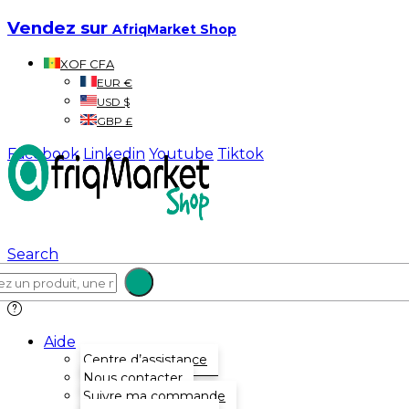
Vendez sur
AfriqMarket Shop
XOF CFA
EUR €
USD $
GBP £
Facebook
Linkedin
Youtube
Tiktok
Search
Aide
Centre d’assistance
Nous contacter
Suivre ma commande