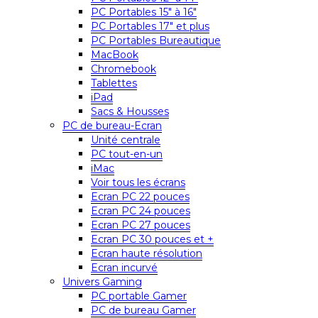
PC Portables 15″ à 16″
PC Portables 17″ et plus
PC Portables Bureautique
MacBook
Chromebook
Tablettes
iPad
Sacs & Housses
PC de bureau-Ecran
Unité centrale
PC tout-en-un
iMac
Voir tous les écrans
Ecran PC 22 pouces
Ecran PC 24 pouces
Ecran PC 27 pouces
Ecran PC 30 pouces et +
Ecran haute résolution
Ecran incurvé
Univers Gaming
PC portable Gamer
PC de bureau Gamer