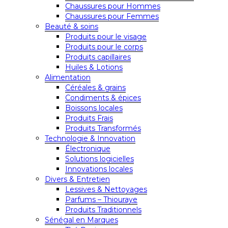
Chaussures pour Hommes
Chaussures pour Femmes
Beauté & soins
Produits pour le visage
Produits pour le corps
Produits capillaires
Huiles & Lotions
Alimentation
Céréales & grains
Condiments & épices
Boissons locales
Produits Frais
Produits Transformés
Technologie & Innovation
Électronique
Solutions logicielles
Innovations locales
Divers & Entretien
Lessives & Nettoyages
Parfums – Thiouraye
Produits Traditionnels
Sénégal en Marques