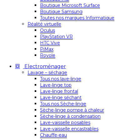
Boutique Microsoft Surface
Boutique Samsung
Toutes nos marques Informatique
Réalité virtuelle
Oculus
PlayStation VR
HTC Vive
PiMax
Royole
Electroménager
Lavage – séchage
Tous nos lave-linge
Lave-linge top
Lave-linge frontal
Lave-linge séchant
Tous nos Sèche-linge
Sèche-linge pompe à chaleur
Sèche-linge à condensation
Lave-vaisselle posables
Lave-vaisselle encastrables
Chauffe-eau