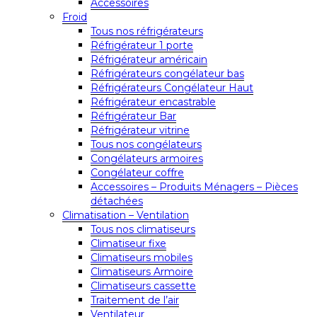
Accessoires
Froid
Tous nos réfrigérateurs
Réfrigérateur 1 porte
Réfrigérateur américain
Réfrigérateurs congélateur bas
Réfrigérateurs Congélateur Haut
Réfrigérateur encastrable
Réfrigérateur Bar
Réfrigérateur vitrine
Tous nos congélateurs
Congélateurs armoires
Congélateur coffre
Accessoires – Produits Ménagers – Pièces
détachées
Climatisation – Ventilation
Tous nos climatiseurs
Climatiseur fixe
Climatiseurs mobiles
Climatiseurs Armoire
Climatiseurs cassette
Traitement de l’air
Ventilateur