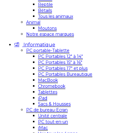
Reptile
Bétails
Tous les animaux
Animal
Moutons
Notre espace marques
Informatique
PC portable-Tablette
PC Portables 12″ à 14″
PC Portables 15″ à 16″
PC Portables 17″ et plus
PC Portables Bureautique
MacBook
Chromebook
Tablettes
iPad
Sacs & Housses
PC de bureau-Ecran
Unité centrale
PC tout-en-un
iMac