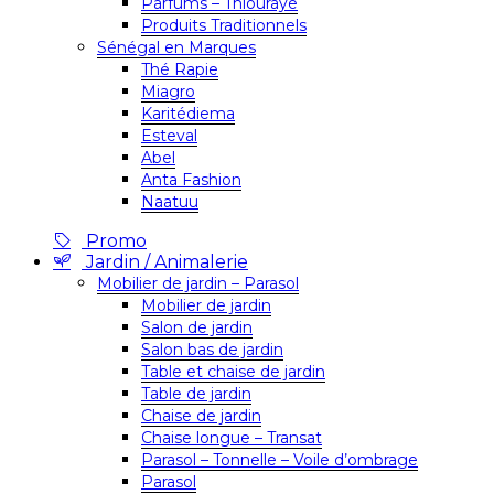
Parfums – Thiouraye
Produits Traditionnels
Sénégal en Marques
Thé Rapie
Miagro
Karitédiema
Esteval
Abel
Anta Fashion
Naatuu
Promo
Jardin / Animalerie
Mobilier de jardin – Parasol
Mobilier de jardin
Salon de jardin
Salon bas de jardin
Table et chaise de jardin
Table de jardin
Chaise de jardin
Chaise longue – Transat
Parasol – Tonnelle – Voile d’ombrage
Parasol