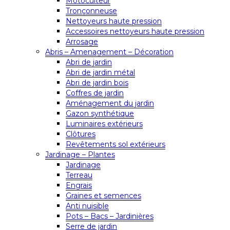
Motoculteur
Tronçonneuse
Nettoyeurs haute pression
Accessoires nettoyeurs haute pression
Arrosage
Abris – Amenagement – Décoration
Abri de jardin
Abri de jardin métal
Abri de jardin bois
Coffres de jardin
Aménagement du jardin
Gazon synthétique
Luminaires extérieurs
Clôtures
Revêtements sol extérieurs
Jardinage – Plantes
Jardinage
Terreau
Engrais
Graines et semences
Anti nuisible
Pots – Bacs – Jardinières
Serre de jardin