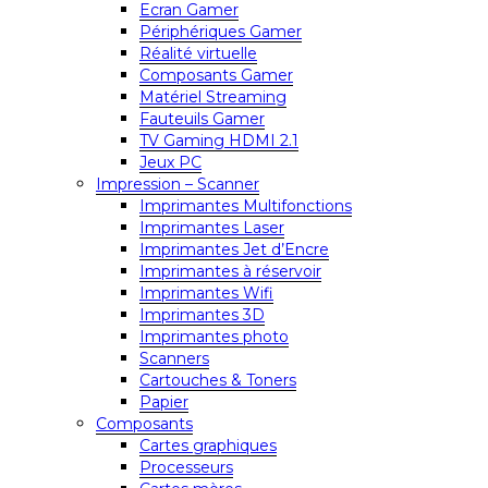
Ecran Gamer
Périphériques Gamer
Réalité virtuelle
Composants Gamer
Matériel Streaming
Fauteuils Gamer
TV Gaming HDMI 2.1
Jeux PC
Impression – Scanner
Imprimantes Multifonctions
Imprimantes Laser
Imprimantes Jet d’Encre
Imprimantes à réservoir
Imprimantes Wifi
Imprimantes 3D
Imprimantes photo
Scanners
Cartouches & Toners
Papier
Composants
Cartes graphiques
Processeurs