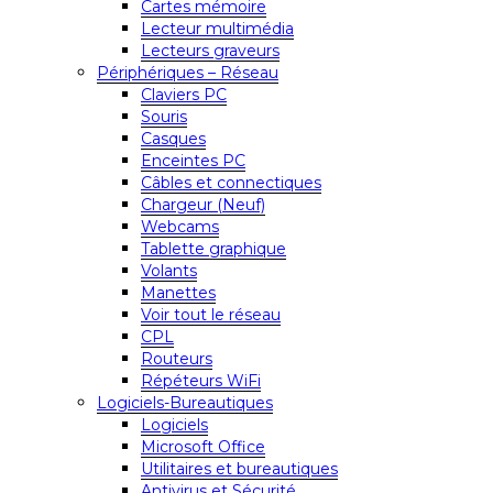
Cartes mémoire
Lecteur multimédia
Lecteurs graveurs
Périphériques – Réseau
Claviers PC
Souris
Casques
Enceintes PC
Câbles et connectiques
Chargeur (Neuf)
Webcams
Tablette graphique
Volants
Manettes
Voir tout le réseau
CPL
Routeurs
Répéteurs WiFi
Logiciels-Bureautiques
Logiciels
Microsoft Office
Utilitaires et bureautiques
Antivirus et Sécurité