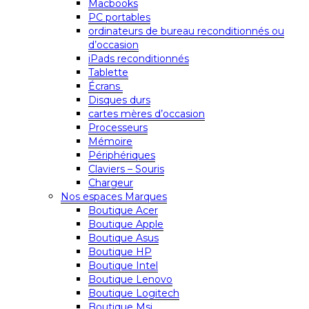
Macbooks
PC portables
ordinateurs de bureau reconditionnés ou
d’occasion
iPads reconditionnés
Tablette
Écrans
Disques durs
cartes mères d’occasion
Processeurs
Mémoire
Périphériques
Claviers – Souris
Chargeur
Nos espaces Marques
Boutique Acer
Boutique Apple
Boutique Asus
Boutique HP
Boutique Intel
Boutique Lenovo
Boutique Logitech
Boutique Msi