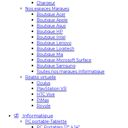
Chargeur
Nos espaces Marques
Boutique Acer
Boutique Apple
Boutique Asus
Boutique HP
Boutique Intel
Boutique Lenovo
Boutique Logitech
Boutique Msi
Boutique Microsoft Surface
Boutique Samsung
Toutes nos marques Informatique
Réalité virtuelle
Oculus
PlayStation VR
HTC Vive
PiMax
Royole
Informatique
PC portable-Tablette
PC Portables 12″ à 14″