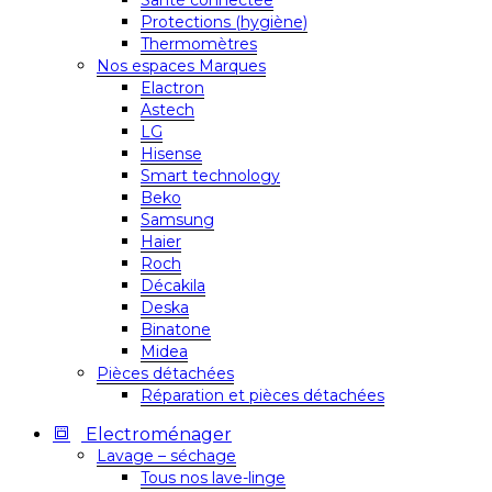
Santé connectée
Protections (hygiène)
Thermomètres
Nos espaces Marques
Elactron
Astech
LG
Hisense
Smart technology
Beko
Samsung
Haier
Roch
Décakila
Deska
Binatone
Midea
Pièces détachées
Réparation et pièces détachées
Electroménager
Lavage – séchage
Tous nos lave-linge