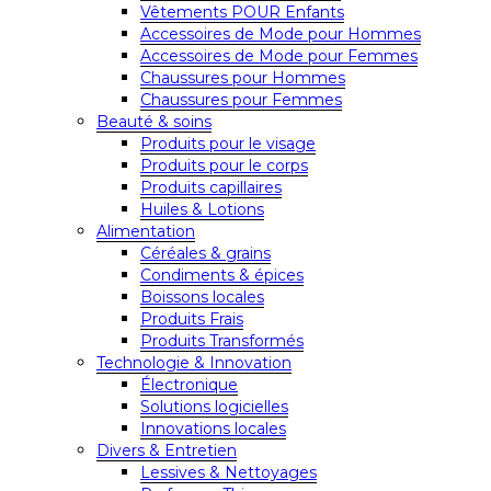
Vêtements POUR Enfants
Accessoires de Mode pour Hommes
Accessoires de Mode pour Femmes
Chaussures pour Hommes
Chaussures pour Femmes
Beauté & soins
Produits pour le visage
Produits pour le corps
Produits capillaires
Huiles & Lotions
Alimentation
Céréales & grains
Condiments & épices
Boissons locales
Produits Frais
Produits Transformés
Technologie & Innovation
Électronique
Solutions logicielles
Innovations locales
Divers & Entretien
Lessives & Nettoyages