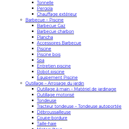
Tonnelle
Pergola
Chauffage extérieur
Barbecue – Piscine
Barbecue Gaz
Barbecue charbon
Plancha
Accessoires Barbecue
Piscine
Piscine bois
Spa
Entretien piscine
Robot piscine
Équipement Piscine
Outillage – Arrosage du jardin
Outillage à main – Matériel de jardinage
Outillage motorisé
Tondeuse
Tracteur tondeuse – Tondeuse autoportée
Débroussailleuse
Coupe-bordure
Taille-haie