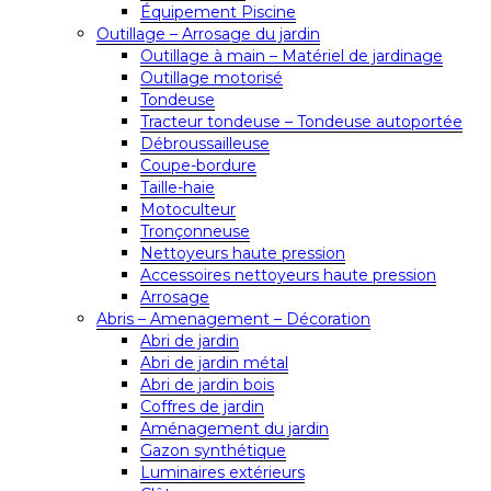
Équipement Piscine
Outillage – Arrosage du jardin
Outillage à main – Matériel de jardinage
Outillage motorisé
Tondeuse
Tracteur tondeuse – Tondeuse autoportée
Débroussailleuse
Coupe-bordure
Taille-haie
Motoculteur
Tronçonneuse
Nettoyeurs haute pression
Accessoires nettoyeurs haute pression
Arrosage
Abris – Amenagement – Décoration
Abri de jardin
Abri de jardin métal
Abri de jardin bois
Coffres de jardin
Aménagement du jardin
Gazon synthétique
Luminaires extérieurs