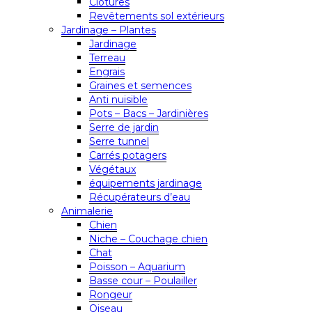
Clôtures
Revêtements sol extérieurs
Jardinage – Plantes
Jardinage
Terreau
Engrais
Graines et semences
Anti nuisible
Pots – Bacs – Jardinières
Serre de jardin
Serre tunnel
Carrés potagers
Végétaux
équipements jardinage
Récupérateurs d’eau
Animalerie
Chien
Niche – Couchage chien
Chat
Poisson – Aquarium
Basse cour – Poulailler
Rongeur
Oiseau