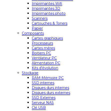
Imprimantes Wifi
Imprimantes 3D
Imprimantes photo
Scanners
Cartouches & Toners
Papier
Composants
Cartes graphiques
Processeurs
Cartes mères
Boitiers PC
Ventilateur PC
Alimentation PC
Kits d’évolution
Stockage
RAM-Mémoire PC
SSD internes
Disques durs internes
Disques durs externes
SSD Externes
Serveur NAS
Clé USB