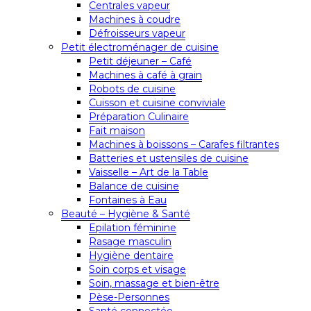
Centrales vapeur
Machines à coudre
Défroisseurs vapeur
Petit électroménager de cuisine
Petit déjeuner – Café
Machines à café à grain
Robots de cuisine
Cuisson et cuisine conviviale
Préparation Culinaire
Fait maison
Machines à boissons – Carafes filtrantes
Batteries et ustensiles de cuisine
Vaisselle – Art de la Table
Balance de cuisine
Fontaines à Eau
Beauté – Hygiène & Santé
Epilation féminine
Rasage masculin
Hygiène dentaire
Soin corps et visage
Soin, massage et bien-être
Pèse-Personnes