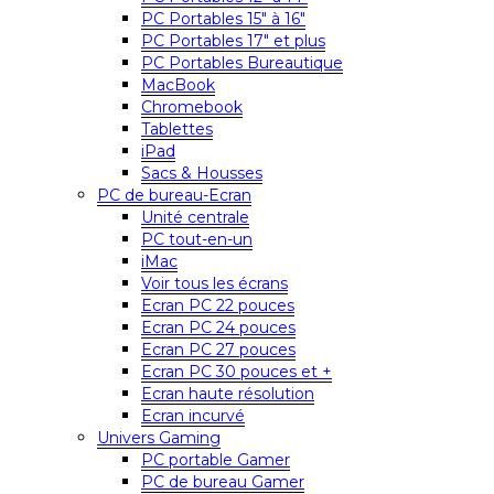
PC Portables 15″ à 16″
PC Portables 17″ et plus
PC Portables Bureautique
MacBook
Chromebook
Tablettes
iPad
Sacs & Housses
PC de bureau-Ecran
Unité centrale
PC tout-en-un
iMac
Voir tous les écrans
Ecran PC 22 pouces
Ecran PC 24 pouces
Ecran PC 27 pouces
Ecran PC 30 pouces et +
Ecran haute résolution
Ecran incurvé
Univers Gaming
PC portable Gamer
PC de bureau Gamer