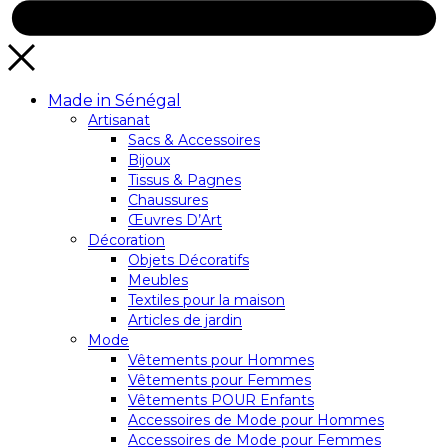
Made in Sénégal
Artisanat
Sacs & Accessoires
Bijoux
Tissus & Pagnes
Chaussures
Œuvres D’Art
Décoration
Objets Décoratifs
Meubles
Textiles pour la maison
Articles de jardin
Mode
Vêtements pour Hommes
Vêtements pour Femmes
Vêtements POUR Enfants
Accessoires de Mode pour Hommes
Accessoires de Mode pour Femmes