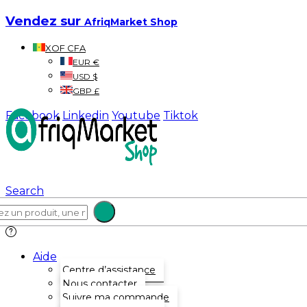
Vendez sur
AfriqMarket Shop
XOF CFA
EUR €
USD $
GBP £
Facebook
Linkedin
Youtube
Tiktok
Search
Aide
Centre d’assistance
Nous contacter
Suivre ma commande