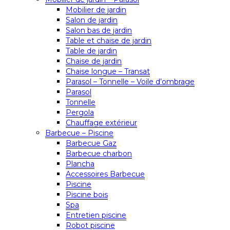
Mobilier de jardin
Salon de jardin
Salon bas de jardin
Table et chaise de jardin
Table de jardin
Chaise de jardin
Chaise longue – Transat
Parasol – Tonnelle – Voile d’ombrage
Parasol
Tonnelle
Pergola
Chauffage extérieur
Barbecue – Piscine
Barbecue Gaz
Barbecue charbon
Plancha
Accessoires Barbecue
Piscine
Piscine bois
Spa
Entretien piscine
Robot piscine