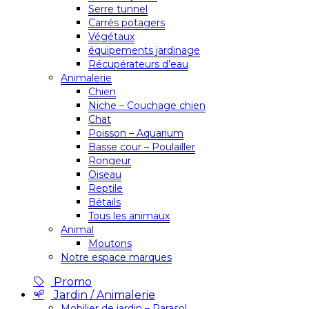
Serre tunnel
Carrés potagers
Végétaux
équipements jardinage
Récupérateurs d’eau
Animalerie
Chien
Niche – Couchage chien
Chat
Poisson – Aquarium
Basse cour – Poulailler
Rongeur
Oiseau
Reptile
Bétails
Tous les animaux
Animal
Moutons
Notre espace marques
Promo
Jardin / Animalerie
Mobilier de jardin – Parasol