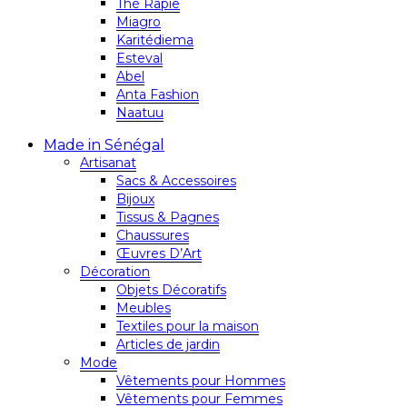
Thé Rapie
Miagro
Karitédiema
Esteval
Abel
Anta Fashion
Naatuu
Made in Sénégal
Artisanat
Sacs & Accessoires
Bijoux
Tissus & Pagnes
Chaussures
Œuvres D’Art
Décoration
Objets Décoratifs
Meubles
Textiles pour la maison
Articles de jardin
Mode
Vêtements pour Hommes
Vêtements pour Femmes