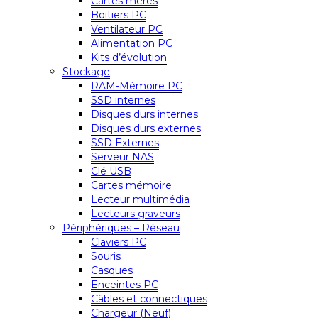
Cartes mères
Boitiers PC
Ventilateur PC
Alimentation PC
Kits d’évolution
Stockage
RAM-Mémoire PC
SSD internes
Disques durs internes
Disques durs externes
SSD Externes
Serveur NAS
Clé USB
Cartes mémoire
Lecteur multimédia
Lecteurs graveurs
Périphériques – Réseau
Claviers PC
Souris
Casques
Enceintes PC
Câbles et connectiques
Chargeur (Neuf)