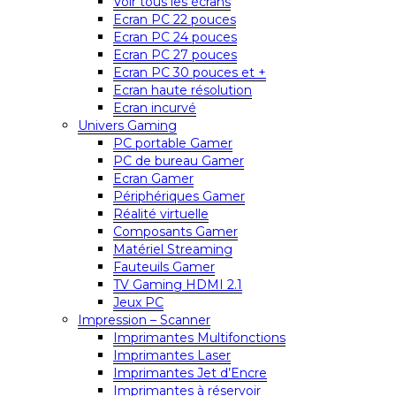
Voir tous les écrans
Ecran PC 22 pouces
Ecran PC 24 pouces
Ecran PC 27 pouces
Ecran PC 30 pouces et +
Ecran haute résolution
Ecran incurvé
Univers Gaming
PC portable Gamer
PC de bureau Gamer
Ecran Gamer
Périphériques Gamer
Réalité virtuelle
Composants Gamer
Matériel Streaming
Fauteuils Gamer
TV Gaming HDMI 2.1
Jeux PC
Impression – Scanner
Imprimantes Multifonctions
Imprimantes Laser
Imprimantes Jet d’Encre
Imprimantes à réservoir