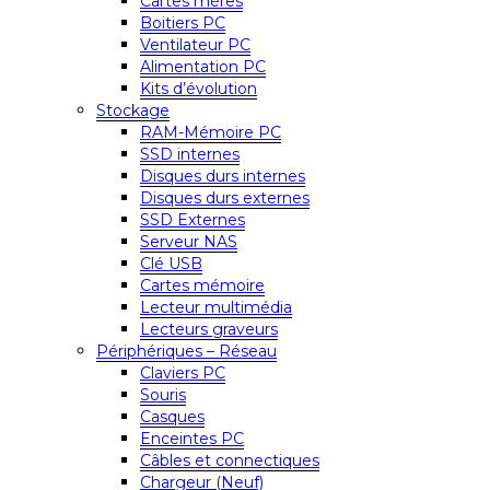
Cartes mères
Boitiers PC
Ventilateur PC
Alimentation PC
Kits d’évolution
Stockage
RAM-Mémoire PC
SSD internes
Disques durs internes
Disques durs externes
SSD Externes
Serveur NAS
Clé USB
Cartes mémoire
Lecteur multimédia
Lecteurs graveurs
Périphériques – Réseau
Claviers PC
Souris
Casques
Enceintes PC
Câbles et connectiques
Chargeur (Neuf)