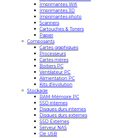
Imprimantes Wifi
Imprimantes 3D
Imprimantes photo
Scanners
Cartouches & Toners
Papier
Composants
Cartes graphiques
Processeurs
Cartes mères
Boitiers PC
Ventilateur PC
Alimentation PC
Kits d’évolution
Stockage
RAM-Mémoire PC
SSD internes
Disques durs internes
Disques durs externes
SSD Externes
Serveur NAS
Clé USB