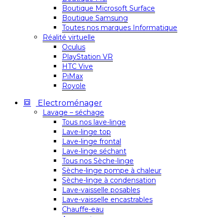
Boutique Microsoft Surface
Boutique Samsung
Toutes nos marques Informatique
Réalité virtuelle
Oculus
PlayStation VR
HTC Vive
PiMax
Royole
Electroménager
Lavage – séchage
Tous nos lave-linge
Lave-linge top
Lave-linge frontal
Lave-linge séchant
Tous nos Sèche-linge
Sèche-linge pompe à chaleur
Sèche-linge à condensation
Lave-vaisselle posables
Lave-vaisselle encastrables
Chauffe-eau