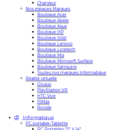
Chargeur
Nos espaces Marques
Boutique Acer
Boutique Apple
Boutique Asus
Boutique HP
Boutique Intel
Boutique Lenovo
Boutique Logitech
Boutique Msi
Boutique Microsoft Surface
Boutique Samsung
Toutes nos marques Informatique
Réalité virtuelle
Oculus
PlayStation VR
HTC Vive
PiMax
Royole
Informatique
PC portable-Tablette
PC Portables 12″ à 14″