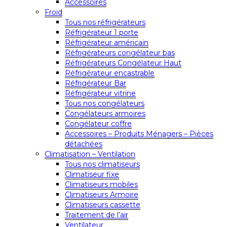
Accessoires
Froid
Tous nos réfrigérateurs
Réfrigérateur 1 porte
Réfrigérateur américain
Réfrigérateurs congélateur bas
Réfrigérateurs Congélateur Haut
Réfrigérateur encastrable
Réfrigérateur Bar
Réfrigérateur vitrine
Tous nos congélateurs
Congélateurs armoires
Congélateur coffre
Accessoires – Produits Ménagers – Pièces
détachées
Climatisation – Ventilation
Tous nos climatiseurs
Climatiseur fixe
Climatiseurs mobiles
Climatiseurs Armoire
Climatiseurs cassette
Traitement de l’air
Ventilateur