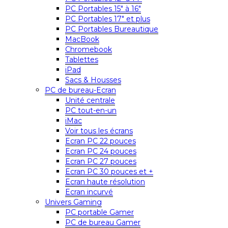
PC Portables 15″ à 16″
PC Portables 17″ et plus
PC Portables Bureautique
MacBook
Chromebook
Tablettes
iPad
Sacs & Housses
PC de bureau-Ecran
Unité centrale
PC tout-en-un
iMac
Voir tous les écrans
Ecran PC 22 pouces
Ecran PC 24 pouces
Ecran PC 27 pouces
Ecran PC 30 pouces et +
Ecran haute résolution
Ecran incurvé
Univers Gaming
PC portable Gamer
PC de bureau Gamer