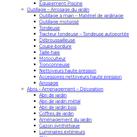
Équipement Piscine
Outillage – Arrosage du jardin
Outillage à main – Matériel de jardinage
Outillage motorisé
Tondeuse
Tracteur tondeuse – Tondeuse autoportée
Débroussailleuse
Coupe-bordure
Taille-haie
Motoculteur
Tronçonneuse
Nettoyeurs haute pression
Accessoires nettoyeurs haute pression
Arrosage
Abris – Amenagement – Décoration
Abri de jardin
Abri de jardin métal
Abri de jardin bois
Coffres de jardin
Aménagement du jardin
Gazon synthétique
Luminaires extérieurs