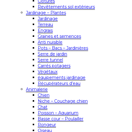
Clôtures
Revêtements sol extérieurs
Jardinage – Plantes
Jardinage
Terreau
Engrais
Graines et semences
Anti nuisible
Pots – Bacs – Jardinières
Serre de jardin
Serre tunnel
Carrés potagers
Végétaux
équipements jardinage
Récupérateurs d’eau
Animalerie
Chien
Niche – Couchage chien
Chat
Poisson – Aquarium
Basse cour – Poulailler
Rongeur
Oiseau