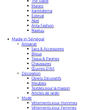
Thé Rapie
Miagro
Karitédiema
Esteval
Abel
Anta Fashion
Naatuu
Made in Sénégal
Artisanat
Sacs & Accessoires
Bijoux
Tissus & Pagnes
Chaussures
Œuvres D’Art
Décoration
Objets Décoratifs
Meubles
Textiles pour la maison
Articles de jardin
Mode
Vêtements pour Hommes
Vêtements pour Femmes