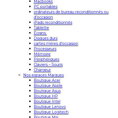
Macbooks
PC portables
ordinateurs de bureau reconditionnés ou
d’occasion
iPads reconditionnés
Tablette
Écrans
Disques durs
cartes mères d’occasion
Processeurs
Mémoire
Périphériques
Claviers – Souris
Chargeur
Nos espaces Marques
Boutique Acer
Boutique Apple
Boutique Asus
Boutique HP
Boutique Intel
Boutique Lenovo
Boutique Logitech
Boutique Msi