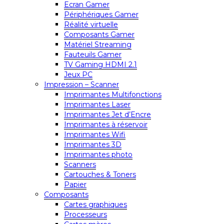
Ecran Gamer
Périphériques Gamer
Réalité virtuelle
Composants Gamer
Matériel Streaming
Fauteuils Gamer
TV Gaming HDMI 2.1
Jeux PC
Impression – Scanner
Imprimantes Multifonctions
Imprimantes Laser
Imprimantes Jet d’Encre
Imprimantes à réservoir
Imprimantes Wifi
Imprimantes 3D
Imprimantes photo
Scanners
Cartouches & Toners
Papier
Composants
Cartes graphiques
Processeurs