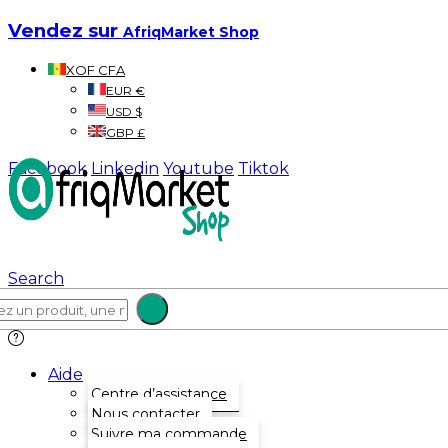
Vendez sur
AfriqMarket Shop
XOF CFA
EUR €
USD $
GBP £
Facebook
Linkedin
Youtube
Tiktok
Search
Aide
Centre d’assistance
Nous contacter
Suivre ma commande