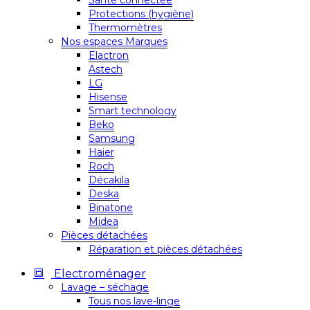
Santé connectée
Protections (hygiène)
Thermomètres
Nos espaces Marques
Elactron
Astech
LG
Hisense
Smart technology
Beko
Samsung
Haier
Roch
Décakila
Deska
Binatone
Midea
Pièces détachées
Réparation et pièces détachées
Electroménager
Lavage – séchage
Tous nos lave-linge