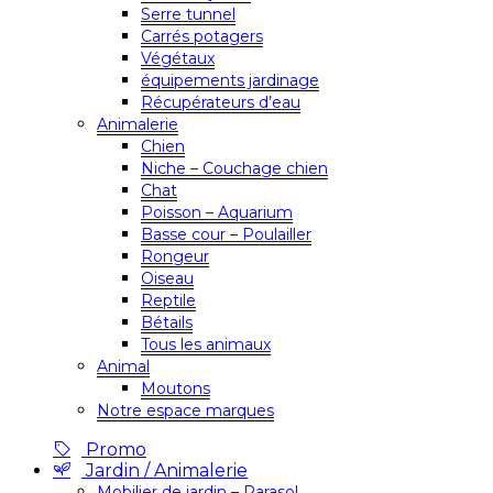
Serre tunnel
Carrés potagers
Végétaux
équipements jardinage
Récupérateurs d’eau
Animalerie
Chien
Niche – Couchage chien
Chat
Poisson – Aquarium
Basse cour – Poulailler
Rongeur
Oiseau
Reptile
Bétails
Tous les animaux
Animal
Moutons
Notre espace marques
Promo
Jardin / Animalerie
Mobilier de jardin – Parasol