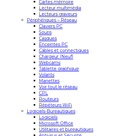
Cartes mémoire
Lecteur multimédia
Lecteurs graveurs
Périphériques – Réseau
Claviers PC
Souris
Casques
Enceintes PC
Câbles et connectiques
Chargeur (Neuf)
Webcams
Tablette graphique
Volants
Manettes
Voir tout le réseau
CPL
Routeurs
Répéteurs WiFi
Logiciels-Bureautiques
Logiciels
Microsoft Office
Utilitaires et bureautiques
Antivirus et Sécurité