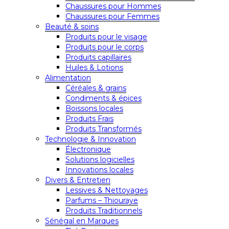
Chaussures pour Hommes
Chaussures pour Femmes
Beauté & soins
Produits pour le visage
Produits pour le corps
Produits capillaires
Huiles & Lotions
Alimentation
Céréales & grains
Condiments & épices
Boissons locales
Produits Frais
Produits Transformés
Technologie & Innovation
Électronique
Solutions logicielles
Innovations locales
Divers & Entretien
Lessives & Nettoyages
Parfums – Thiouraye
Produits Traditionnels
Sénégal en Marques