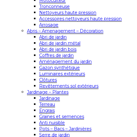
Motoculteur
Tronçonneuse
Nettoyeurs haute pression
Accessoires nettoyeurs haute pression
Arrosage
Abris – Amenagement – Décoration
Abri de jardin
Abri de jardin métal
Abri de jardin bois
Coffres de jardin
Aménagement du jardin
Gazon synthétique
Luminaires extérieurs
Clôtures
Revêtements sol extérieurs
Jardinage – Plantes
Jardinage
Terreau
Engrais
Graines et semences
Anti nuisible
Pots – Bacs – Jardinières
Serre de jardin