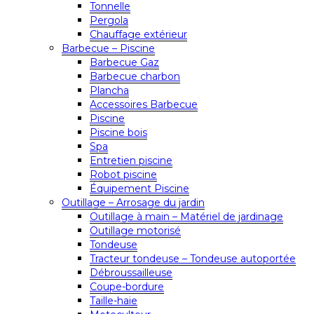
Tonnelle
Pergola
Chauffage extérieur
Barbecue – Piscine
Barbecue Gaz
Barbecue charbon
Plancha
Accessoires Barbecue
Piscine
Piscine bois
Spa
Entretien piscine
Robot piscine
Équipement Piscine
Outillage – Arrosage du jardin
Outillage à main – Matériel de jardinage
Outillage motorisé
Tondeuse
Tracteur tondeuse – Tondeuse autoportée
Débroussailleuse
Coupe-bordure
Taille-haie