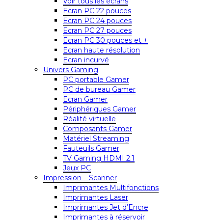
Voir tous les écrans
Ecran PC 22 pouces
Ecran PC 24 pouces
Ecran PC 27 pouces
Ecran PC 30 pouces et +
Ecran haute résolution
Ecran incurvé
Univers Gaming
PC portable Gamer
PC de bureau Gamer
Ecran Gamer
Périphériques Gamer
Réalité virtuelle
Composants Gamer
Matériel Streaming
Fauteuils Gamer
TV Gaming HDMI 2.1
Jeux PC
Impression – Scanner
Imprimantes Multifonctions
Imprimantes Laser
Imprimantes Jet d’Encre
Imprimantes à réservoir