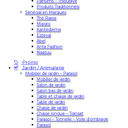
Parfums – Thiouraye
Produits Traditionnels
Sénégal en Marques
Thé Rapie
Miagro
Karitédiema
Esteval
Abel
Anta Fashion
Naatuu
Promo
Jardin / Animalerie
Mobilier de jardin – Parasol
Mobilier de jardin
Salon de jardin
Salon bas de jardin
Table et chaise de jardin
Table de jardin
Chaise de jardin
Chaise longue – Transat
Parasol – Tonnelle – Voile d’ombrage
Parasol