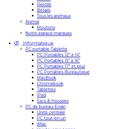
Reptile
Bétails
Tous les animaux
Animal
Moutons
Notre espace marques
Informatique
PC portable-Tablette
PC Portables 12″ à 14″
PC Portables 15″ à 16″
PC Portables 17″ et plus
PC Portables Bureautique
MacBook
Chromebook
Tablettes
iPad
Sacs & Housses
PC de bureau-Ecran
Unité centrale
PC tout-en-un
iMac