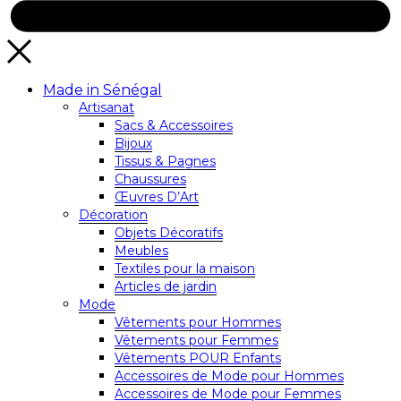
Made in Sénégal
Artisanat
Sacs & Accessoires
Bijoux
Tissus & Pagnes
Chaussures
Œuvres D’Art
Décoration
Objets Décoratifs
Meubles
Textiles pour la maison
Articles de jardin
Mode
Vêtements pour Hommes
Vêtements pour Femmes
Vêtements POUR Enfants
Accessoires de Mode pour Hommes
Accessoires de Mode pour Femmes