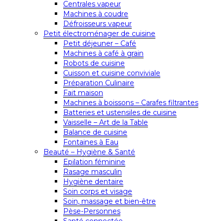
Centrales vapeur
Machines à coudre
Défroisseurs vapeur
Petit électroménager de cuisine
Petit déjeuner – Café
Machines à café à grain
Robots de cuisine
Cuisson et cuisine conviviale
Préparation Culinaire
Fait maison
Machines à boissons – Carafes filtrantes
Batteries et ustensiles de cuisine
Vaisselle – Art de la Table
Balance de cuisine
Fontaines à Eau
Beauté – Hygiène & Santé
Epilation féminine
Rasage masculin
Hygiène dentaire
Soin corps et visage
Soin, massage et bien-être
Pèse-Personnes