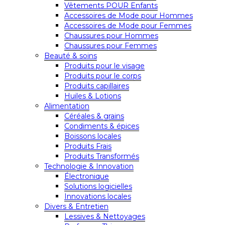
Vêtements POUR Enfants
Accessoires de Mode pour Hommes
Accessoires de Mode pour Femmes
Chaussures pour Hommes
Chaussures pour Femmes
Beauté & soins
Produits pour le visage
Produits pour le corps
Produits capillaires
Huiles & Lotions
Alimentation
Céréales & grains
Condiments & épices
Boissons locales
Produits Frais
Produits Transformés
Technologie & Innovation
Électronique
Solutions logicielles
Innovations locales
Divers & Entretien
Lessives & Nettoyages