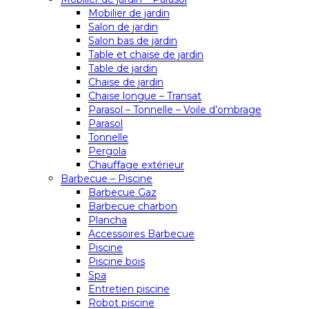
Mobilier de jardin
Salon de jardin
Salon bas de jardin
Table et chaise de jardin
Table de jardin
Chaise de jardin
Chaise longue – Transat
Parasol – Tonnelle – Voile d’ombrage
Parasol
Tonnelle
Pergola
Chauffage extérieur
Barbecue – Piscine
Barbecue Gaz
Barbecue charbon
Plancha
Accessoires Barbecue
Piscine
Piscine bois
Spa
Entretien piscine
Robot piscine