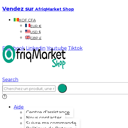
Vendez sur
AfriqMarket Shop
XOF CFA
EUR €
USD $
GBP £
Facebook
Linkedin
Youtube
Tiktok
Search
Aide
Centre d’assistance
Nous contacter
Suivre ma commande