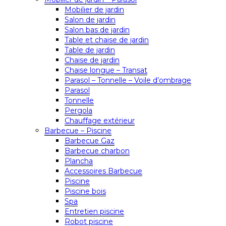
Mobilier de jardin
Salon de jardin
Salon bas de jardin
Table et chaise de jardin
Table de jardin
Chaise de jardin
Chaise longue – Transat
Parasol – Tonnelle – Voile d’ombrage
Parasol
Tonnelle
Pergola
Chauffage extérieur
Barbecue – Piscine
Barbecue Gaz
Barbecue charbon
Plancha
Accessoires Barbecue
Piscine
Piscine bois
Spa
Entretien piscine
Robot piscine