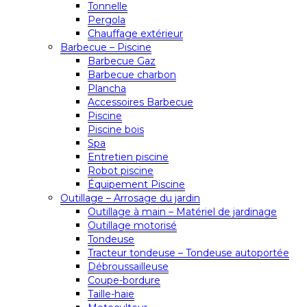
Tonnelle
Pergola
Chauffage extérieur
Barbecue – Piscine
Barbecue Gaz
Barbecue charbon
Plancha
Accessoires Barbecue
Piscine
Piscine bois
Spa
Entretien piscine
Robot piscine
Équipement Piscine
Outillage – Arrosage du jardin
Outillage à main – Matériel de jardinage
Outillage motorisé
Tondeuse
Tracteur tondeuse – Tondeuse autoportée
Débroussailleuse
Coupe-bordure
Taille-haie