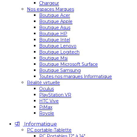
Chargeur
Nos espaces Marques
Boutique Acer
Boutique Apple
Boutique Asus
Boutique HP
Boutique Intel
Boutique Lenovo
Boutique Logitech
Boutique Msi
Boutique Microsoft Surface
Boutique Samsung
Toutes nos marques Informatique
Réalité virtuelle
Oculus
PlayStation VR
HTC Vive
PiMax
Royole
Informatique
PC portable-Tablette
PC Portables 12″ à 14″