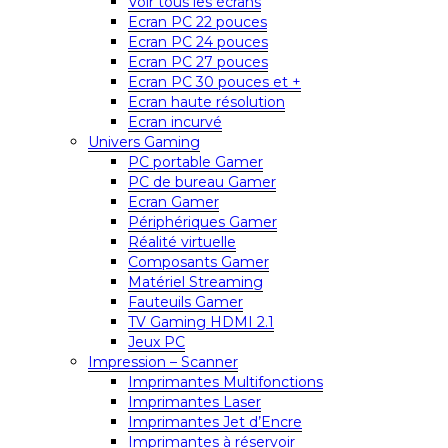
Voir tous les écrans
Ecran PC 22 pouces
Ecran PC 24 pouces
Ecran PC 27 pouces
Ecran PC 30 pouces et +
Ecran haute résolution
Ecran incurvé
Univers Gaming
PC portable Gamer
PC de bureau Gamer
Ecran Gamer
Périphériques Gamer
Réalité virtuelle
Composants Gamer
Matériel Streaming
Fauteuils Gamer
TV Gaming HDMI 2.1
Jeux PC
Impression – Scanner
Imprimantes Multifonctions
Imprimantes Laser
Imprimantes Jet d’Encre
Imprimantes à réservoir