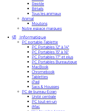
Reptile
Bétails
Tous les animaux
Animal
Moutons
Notre espace marques
Informatique
PC portable-Tablette
PC Portables 12″ à 14″
PC Portables 15″ à 16″
PC Portables 17″ et plus
PC Portables Bureautique
MacBook
Chromebook
Tablettes
iPad
Sacs & Housses
PC de bureau-Ecran
Unité centrale
PC tout-en-un
iMac