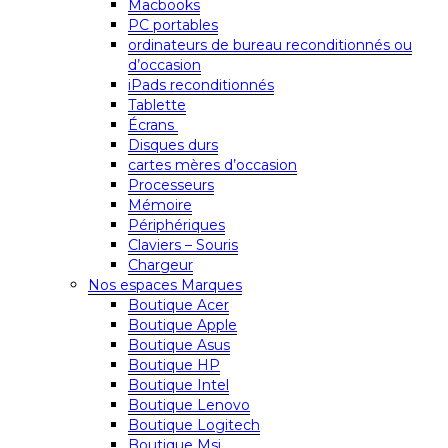
Macbooks
PC portables
ordinateurs de bureau reconditionnés ou
d’occasion
iPads reconditionnés
Tablette
Écrans
Disques durs
cartes mères d’occasion
Processeurs
Mémoire
Périphériques
Claviers – Souris
Chargeur
Nos espaces Marques
Boutique Acer
Boutique Apple
Boutique Asus
Boutique HP
Boutique Intel
Boutique Lenovo
Boutique Logitech
Boutique Msi