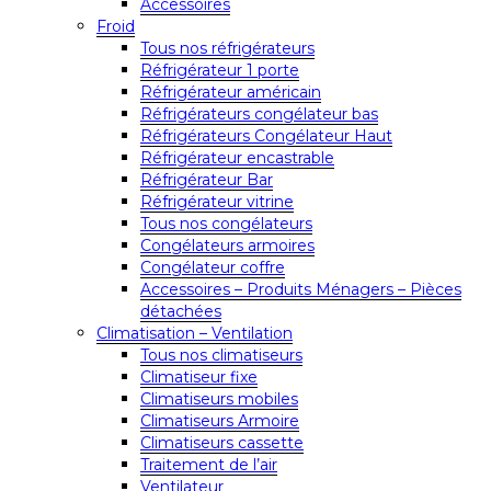
Accessoires
Froid
Tous nos réfrigérateurs
Réfrigérateur 1 porte
Réfrigérateur américain
Réfrigérateurs congélateur bas
Réfrigérateurs Congélateur Haut
Réfrigérateur encastrable
Réfrigérateur Bar
Réfrigérateur vitrine
Tous nos congélateurs
Congélateurs armoires
Congélateur coffre
Accessoires – Produits Ménagers – Pièces
détachées
Climatisation – Ventilation
Tous nos climatiseurs
Climatiseur fixe
Climatiseurs mobiles
Climatiseurs Armoire
Climatiseurs cassette
Traitement de l’air
Ventilateur