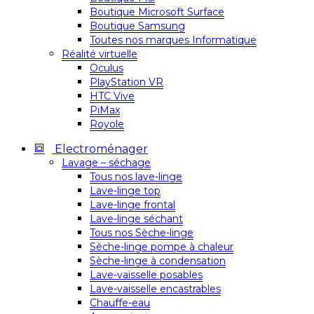
Boutique Microsoft Surface
Boutique Samsung
Toutes nos marques Informatique
Réalité virtuelle
Oculus
PlayStation VR
HTC Vive
PiMax
Royole
Electroménager
Lavage – séchage
Tous nos lave-linge
Lave-linge top
Lave-linge frontal
Lave-linge séchant
Tous nos Sèche-linge
Sèche-linge pompe à chaleur
Sèche-linge à condensation
Lave-vaisselle posables
Lave-vaisselle encastrables
Chauffe-eau