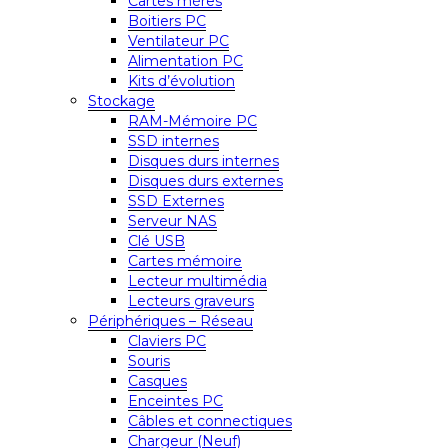
Cartes mères
Boitiers PC
Ventilateur PC
Alimentation PC
Kits d’évolution
Stockage
RAM-Mémoire PC
SSD internes
Disques durs internes
Disques durs externes
SSD Externes
Serveur NAS
Clé USB
Cartes mémoire
Lecteur multimédia
Lecteurs graveurs
Périphériques – Réseau
Claviers PC
Souris
Casques
Enceintes PC
Câbles et connectiques
Chargeur (Neuf)