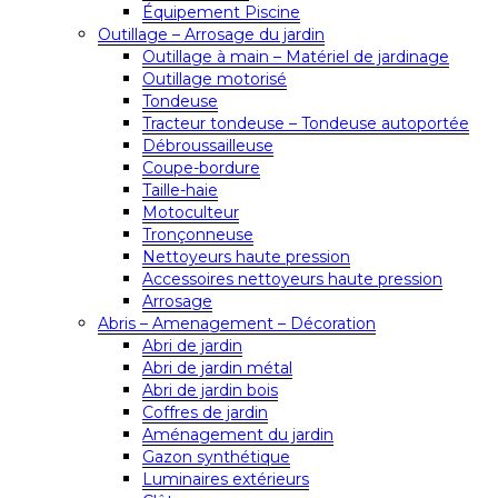
Équipement Piscine
Outillage – Arrosage du jardin
Outillage à main – Matériel de jardinage
Outillage motorisé
Tondeuse
Tracteur tondeuse – Tondeuse autoportée
Débroussailleuse
Coupe-bordure
Taille-haie
Motoculteur
Tronçonneuse
Nettoyeurs haute pression
Accessoires nettoyeurs haute pression
Arrosage
Abris – Amenagement – Décoration
Abri de jardin
Abri de jardin métal
Abri de jardin bois
Coffres de jardin
Aménagement du jardin
Gazon synthétique
Luminaires extérieurs