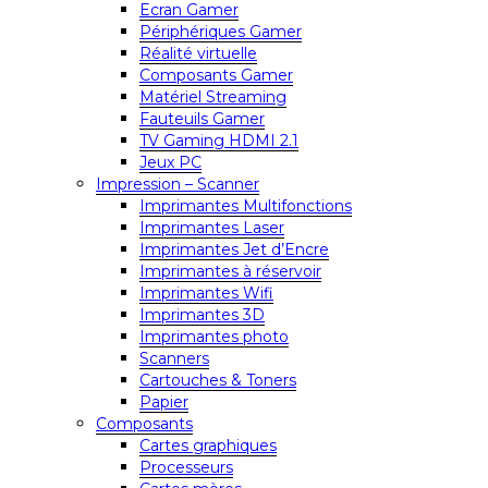
Ecran Gamer
Périphériques Gamer
Réalité virtuelle
Composants Gamer
Matériel Streaming
Fauteuils Gamer
TV Gaming HDMI 2.1
Jeux PC
Impression – Scanner
Imprimantes Multifonctions
Imprimantes Laser
Imprimantes Jet d’Encre
Imprimantes à réservoir
Imprimantes Wifi
Imprimantes 3D
Imprimantes photo
Scanners
Cartouches & Toners
Papier
Composants
Cartes graphiques
Processeurs