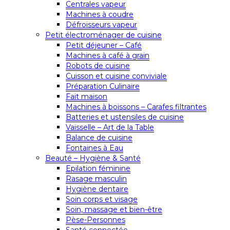
Centrales vapeur
Machines à coudre
Défroisseurs vapeur
Petit électroménager de cuisine
Petit déjeuner – Café
Machines à café à grain
Robots de cuisine
Cuisson et cuisine conviviale
Préparation Culinaire
Fait maison
Machines à boissons – Carafes filtrantes
Batteries et ustensiles de cuisine
Vaisselle – Art de la Table
Balance de cuisine
Fontaines à Eau
Beauté – Hygiène & Santé
Epilation féminine
Rasage masculin
Hygiène dentaire
Soin corps et visage
Soin, massage et bien-être
Pèse-Personnes