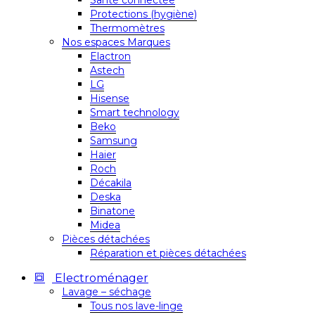
Santé connectée
Protections (hygiène)
Thermomètres
Nos espaces Marques
Elactron
Astech
LG
Hisense
Smart technology
Beko
Samsung
Haier
Roch
Décakila
Deska
Binatone
Midea
Pièces détachées
Réparation et pièces détachées
Electroménager
Lavage – séchage
Tous nos lave-linge