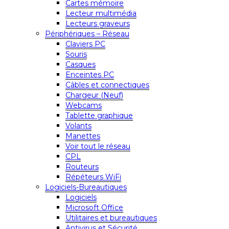
Cartes mémoire
Lecteur multimédia
Lecteurs graveurs
Périphériques – Réseau
Claviers PC
Souris
Casques
Enceintes PC
Câbles et connectiques
Chargeur (Neuf)
Webcams
Tablette graphique
Volants
Manettes
Voir tout le réseau
CPL
Routeurs
Répéteurs WiFi
Logiciels-Bureautiques
Logiciels
Microsoft Office
Utilitaires et bureautiques
Antivirus et Sécurité