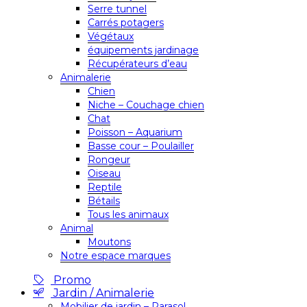
Serre tunnel
Carrés potagers
Végétaux
équipements jardinage
Récupérateurs d’eau
Animalerie
Chien
Niche – Couchage chien
Chat
Poisson – Aquarium
Basse cour – Poulailler
Rongeur
Oiseau
Reptile
Bétails
Tous les animaux
Animal
Moutons
Notre espace marques
Promo
Jardin / Animalerie
Mobilier de jardin – Parasol