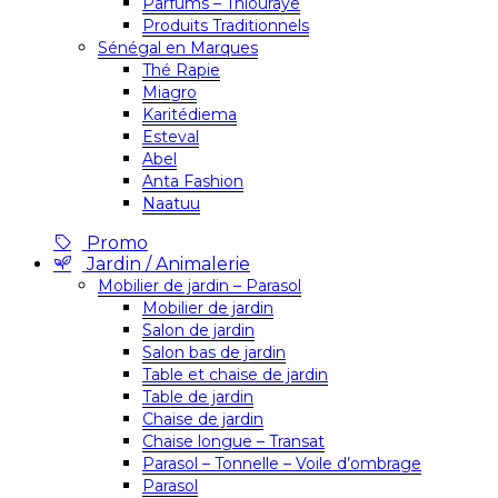
Parfums – Thiouraye
Produits Traditionnels
Sénégal en Marques
Thé Rapie
Miagro
Karitédiema
Esteval
Abel
Anta Fashion
Naatuu
Promo
Jardin / Animalerie
Mobilier de jardin – Parasol
Mobilier de jardin
Salon de jardin
Salon bas de jardin
Table et chaise de jardin
Table de jardin
Chaise de jardin
Chaise longue – Transat
Parasol – Tonnelle – Voile d’ombrage
Parasol