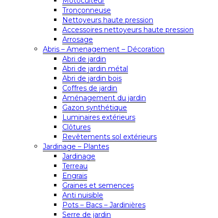
Motoculteur
Tronçonneuse
Nettoyeurs haute pression
Accessoires nettoyeurs haute pression
Arrosage
Abris – Amenagement – Décoration
Abri de jardin
Abri de jardin métal
Abri de jardin bois
Coffres de jardin
Aménagement du jardin
Gazon synthétique
Luminaires extérieurs
Clôtures
Revêtements sol extérieurs
Jardinage – Plantes
Jardinage
Terreau
Engrais
Graines et semences
Anti nuisible
Pots – Bacs – Jardinières
Serre de jardin