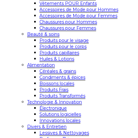
Vêtements POUR Enfants
Accessoires de Mode pour Hommes
Accessoires de Mode pour Femmes
Chaussures pour Hommes
Chaussures pour Femmes
Beauté & soins
Produits pour le visage
Produits pour le corps
Produits capillaires
Huiles & Lotions
Alimentation
Céréales & grains
Condiments & épices
Boissons locales
Produits Frais
Produits Transformés
Technologie & Innovation
Électronique
Solutions logicielles
Innovations locales
Divers & Entretien
Lessives & Nettoyages