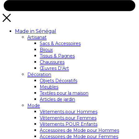
Made in Sénégal
Artisanat
Sacs & Accessoires
Bijoux
Tissus & Pagnes
Chaussures
Œuvres D’Art
Décoration
Objets Décoratifs
Meubles
Textiles pour la maison
Articles de jardin
Mode
Vêtements pour Hommes
Vêtements pour Femmes
Vêtements POUR Enfants
Accessoires de Mode pour Hommes
Accessoires de Mode pour Femmes