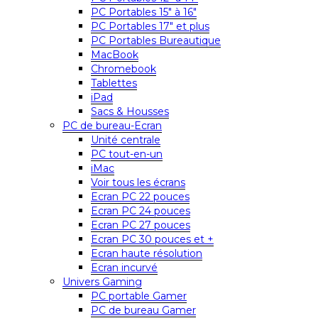
PC Portables 15″ à 16″
PC Portables 17″ et plus
PC Portables Bureautique
MacBook
Chromebook
Tablettes
iPad
Sacs & Housses
PC de bureau-Ecran
Unité centrale
PC tout-en-un
iMac
Voir tous les écrans
Ecran PC 22 pouces
Ecran PC 24 pouces
Ecran PC 27 pouces
Ecran PC 30 pouces et +
Ecran haute résolution
Ecran incurvé
Univers Gaming
PC portable Gamer
PC de bureau Gamer