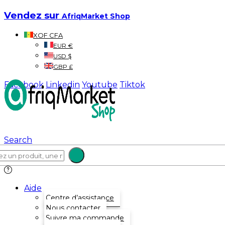
Vendez sur
AfriqMarket Shop
XOF CFA
EUR €
USD $
GBP £
Facebook
Linkedin
Youtube
Tiktok
Search
Aide
Centre d’assistance
Nous contacter
Suivre ma commande