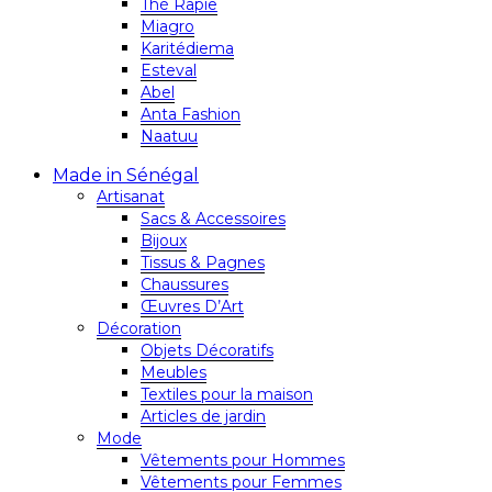
Thé Rapie
Miagro
Karitédiema
Esteval
Abel
Anta Fashion
Naatuu
Made in Sénégal
Artisanat
Sacs & Accessoires
Bijoux
Tissus & Pagnes
Chaussures
Œuvres D’Art
Décoration
Objets Décoratifs
Meubles
Textiles pour la maison
Articles de jardin
Mode
Vêtements pour Hommes
Vêtements pour Femmes