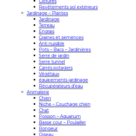
Clôtures
Revêtements sol extérieurs
Jardinage – Plantes
Jardinage
Terreau
Engrais
Graines et semences
Anti nuisible
Pots – Bacs – Jardinières
Serre de jardin
Serre tunnel
Carrés potagers
Végétaux
équipements jardinage
Récupérateurs d’eau
Animalerie
Chien
Niche – Couchage chien
Chat
Poisson – Aquarium
Basse cour – Poulailler
Rongeur
Oiseau