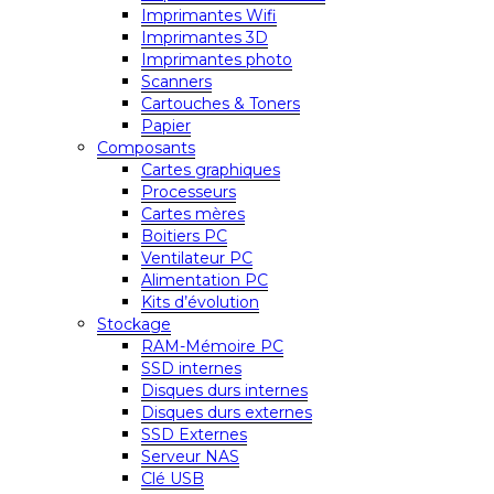
Imprimantes Wifi
Imprimantes 3D
Imprimantes photo
Scanners
Cartouches & Toners
Papier
Composants
Cartes graphiques
Processeurs
Cartes mères
Boitiers PC
Ventilateur PC
Alimentation PC
Kits d’évolution
Stockage
RAM-Mémoire PC
SSD internes
Disques durs internes
Disques durs externes
SSD Externes
Serveur NAS
Clé USB