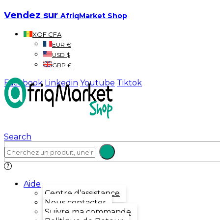
Vendez sur
AfriqMarket Shop
XOF CFA
EUR €
USD $
GBP £
Facebook
Linkedin
Youtube
Tiktok
Search
Aide
Centre d’assistance
Nous contacter
Suivre ma commande