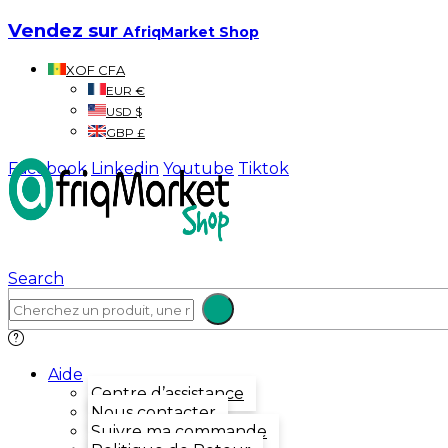
Vendez sur
AfriqMarket Shop
XOF CFA
EUR €
USD $
GBP £
Facebook
Linkedin
Youtube
Tiktok
Search
Aide
Centre d’assistance
Nous contacter
Suivre ma commande