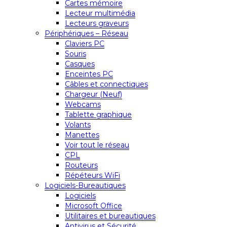
Cartes mémoire
Lecteur multimédia
Lecteurs graveurs
Périphériques – Réseau
Claviers PC
Souris
Casques
Enceintes PC
Câbles et connectiques
Chargeur (Neuf)
Webcams
Tablette graphique
Volants
Manettes
Voir tout le réseau
CPL
Routeurs
Répéteurs WiFi
Logiciels-Bureautiques
Logiciels
Microsoft Office
Utilitaires et bureautiques
Antivirus et Sécurité