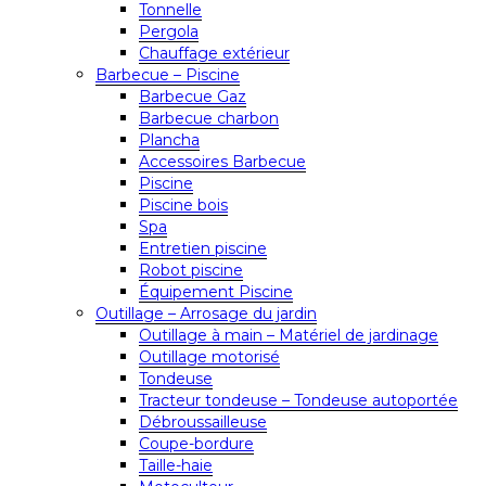
Tonnelle
Pergola
Chauffage extérieur
Barbecue – Piscine
Barbecue Gaz
Barbecue charbon
Plancha
Accessoires Barbecue
Piscine
Piscine bois
Spa
Entretien piscine
Robot piscine
Équipement Piscine
Outillage – Arrosage du jardin
Outillage à main – Matériel de jardinage
Outillage motorisé
Tondeuse
Tracteur tondeuse – Tondeuse autoportée
Débroussailleuse
Coupe-bordure
Taille-haie