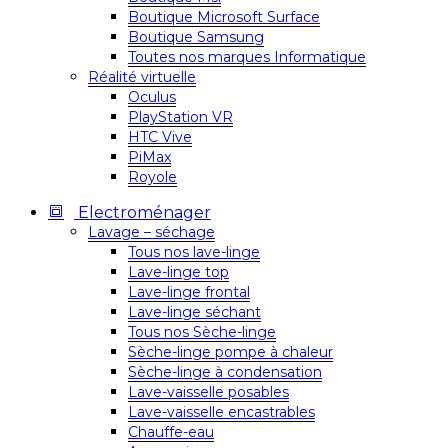
Boutique Microsoft Surface
Boutique Samsung
Toutes nos marques Informatique
Réalité virtuelle
Oculus
PlayStation VR
HTC Vive
PiMax
Royole
Electroménager
Lavage – séchage
Tous nos lave-linge
Lave-linge top
Lave-linge frontal
Lave-linge séchant
Tous nos Sèche-linge
Sèche-linge pompe à chaleur
Sèche-linge à condensation
Lave-vaisselle posables
Lave-vaisselle encastrables
Chauffe-eau