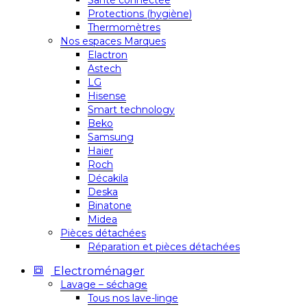
Santé connectée
Protections (hygiène)
Thermomètres
Nos espaces Marques
Elactron
Astech
LG
Hisense
Smart technology
Beko
Samsung
Haier
Roch
Décakila
Deska
Binatone
Midea
Pièces détachées
Réparation et pièces détachées
Electroménager
Lavage – séchage
Tous nos lave-linge