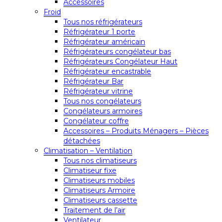
Accessoires
Froid
Tous nos réfrigérateurs
Réfrigérateur 1 porte
Réfrigérateur américain
Réfrigérateurs congélateur bas
Réfrigérateurs Congélateur Haut
Réfrigérateur encastrable
Réfrigérateur Bar
Réfrigérateur vitrine
Tous nos congélateurs
Congélateurs armoires
Congélateur coffre
Accessoires – Produits Ménagers – Pièces
détachées
Climatisation – Ventilation
Tous nos climatiseurs
Climatiseur fixe
Climatiseurs mobiles
Climatiseurs Armoire
Climatiseurs cassette
Traitement de l’air
Ventilateur