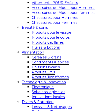
Vêtements POUR Enfants
Accessoires de Mode pour Hommes
Accessoires de Mode pour Femmes
Chaussures pour Hommes
Chaussures pour Femmes
Beauté & soins
Produits pour le visage
Produits pour le corps
Produits capillaires
Huiles & Lotions
Alimentation
Céréales & grains
Condiments & épices
Boissons locales
Produits Frais
Produits Transformés
Technologie & Innovation
Électronique
Solutions logicielles
Innovations locales
Divers & Entretien
Lessives & Nettoyages