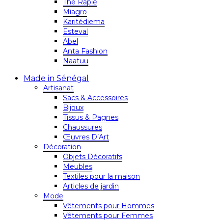
Thé Rapie
Miagro
Karitédiema
Esteval
Abel
Anta Fashion
Naatuu
Made in Sénégal
Artisanat
Sacs & Accessoires
Bijoux
Tissus & Pagnes
Chaussures
Œuvres D’Art
Décoration
Objets Décoratifs
Meubles
Textiles pour la maison
Articles de jardin
Mode
Vêtements pour Hommes
Vêtements pour Femmes