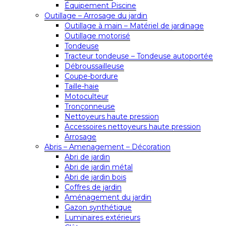
Équipement Piscine
Outillage – Arrosage du jardin
Outillage à main – Matériel de jardinage
Outillage motorisé
Tondeuse
Tracteur tondeuse – Tondeuse autoportée
Débroussailleuse
Coupe-bordure
Taille-haie
Motoculteur
Tronçonneuse
Nettoyeurs haute pression
Accessoires nettoyeurs haute pression
Arrosage
Abris – Amenagement – Décoration
Abri de jardin
Abri de jardin métal
Abri de jardin bois
Coffres de jardin
Aménagement du jardin
Gazon synthétique
Luminaires extérieurs