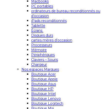
Macbooks
PC portables
ordinateurs de bureau reconditionnés ou
d’occasion
iPads reconditionnés
Tablette
Écrans
Disques durs
cartes mères d’occasion
Processeurs
Mémoire
Périphériques
Claviers – Souris
Chargeur
Nos espaces Marques
Boutique Acer
Boutique Apple
Boutique Asus
Boutique HP
Boutique Intel
Boutique Lenovo
Boutique Logitech
Boutique Msi