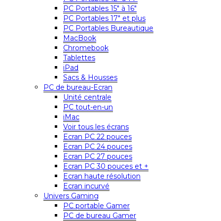
PC Portables 15″ à 16″
PC Portables 17″ et plus
PC Portables Bureautique
MacBook
Chromebook
Tablettes
iPad
Sacs & Housses
PC de bureau-Ecran
Unité centrale
PC tout-en-un
iMac
Voir tous les écrans
Ecran PC 22 pouces
Ecran PC 24 pouces
Ecran PC 27 pouces
Ecran PC 30 pouces et +
Ecran haute résolution
Ecran incurvé
Univers Gaming
PC portable Gamer
PC de bureau Gamer