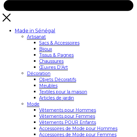
Made in Sénégal
Artisanat
Sacs & Accessoires
Bijoux
Tissus & Pagnes
Chaussures
Œuvres D’Art
Décoration
Objets Décoratifs
Meubles
Textiles pour la maison
Articles de jardin
Mode
Vêtements pour Hommes
Vêtements pour Femmes
Vêtements POUR Enfants
Accessoires de Mode pour Hommes
Accessoires de Mode pour Femmes