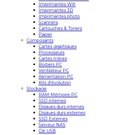
Imprimantes Wifi
Imprimantes 3D
Imprimantes photo
Scanners
Cartouches & Toners
Papier
Composants
Cartes graphiques
Processeurs
Cartes mères
Boitiers PC
Ventilateur PC
Alimentation PC
Kits d’évolution
Stockage
RAM-Mémoire PC
SSD internes
Disques durs internes
Disques durs externes
SSD Externes
Serveur NAS
Clé USB