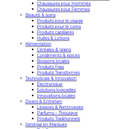
Chaussures pour Hommes
Chaussures pour Femmes
Beauté & soins
Produits pour le visage
Produits pour le corps
Produits capillaires
Huiles & Lotions
Alimentation
Céréales & grains
Condiments & épices
Boissons locales
Produits Frais
Produits Transformés
Technologie & Innovation
Électronique
Solutions logicielles
Innovations locales
Divers & Entretien
Lessives & Nettoyages
Parfums – Thiouraye
Produits Traditionnels
Sénégal en Marques