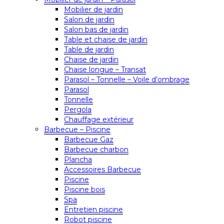
Mobilier de jardin
Salon de jardin
Salon bas de jardin
Table et chaise de jardin
Table de jardin
Chaise de jardin
Chaise longue – Transat
Parasol – Tonnelle – Voile d’ombrage
Parasol
Tonnelle
Pergola
Chauffage extérieur
Barbecue – Piscine
Barbecue Gaz
Barbecue charbon
Plancha
Accessoires Barbecue
Piscine
Piscine bois
Spa
Entretien piscine
Robot piscine