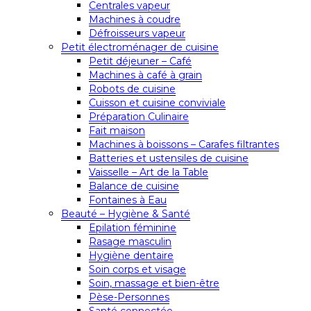
Centrales vapeur
Machines à coudre
Défroisseurs vapeur
Petit électroménager de cuisine
Petit déjeuner – Café
Machines à café à grain
Robots de cuisine
Cuisson et cuisine conviviale
Préparation Culinaire
Fait maison
Machines à boissons – Carafes filtrantes
Batteries et ustensiles de cuisine
Vaisselle – Art de la Table
Balance de cuisine
Fontaines à Eau
Beauté – Hygiène & Santé
Epilation féminine
Rasage masculin
Hygiène dentaire
Soin corps et visage
Soin, massage et bien-être
Pèse-Personnes