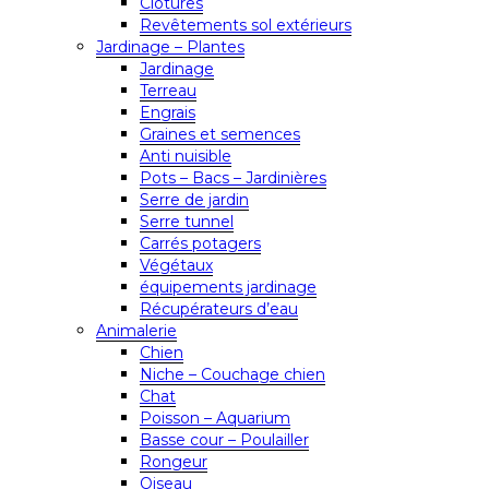
Clôtures
Revêtements sol extérieurs
Jardinage – Plantes
Jardinage
Terreau
Engrais
Graines et semences
Anti nuisible
Pots – Bacs – Jardinières
Serre de jardin
Serre tunnel
Carrés potagers
Végétaux
équipements jardinage
Récupérateurs d’eau
Animalerie
Chien
Niche – Couchage chien
Chat
Poisson – Aquarium
Basse cour – Poulailler
Rongeur
Oiseau