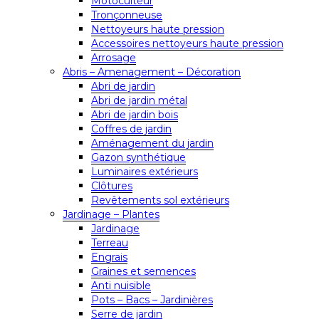
Motoculteur
Tronçonneuse
Nettoyeurs haute pression
Accessoires nettoyeurs haute pression
Arrosage
Abris – Amenagement – Décoration
Abri de jardin
Abri de jardin métal
Abri de jardin bois
Coffres de jardin
Aménagement du jardin
Gazon synthétique
Luminaires extérieurs
Clôtures
Revêtements sol extérieurs
Jardinage – Plantes
Jardinage
Terreau
Engrais
Graines et semences
Anti nuisible
Pots – Bacs – Jardinières
Serre de jardin