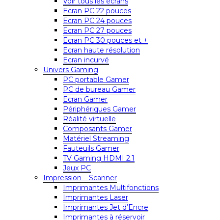
Voir tous les écrans
Ecran PC 22 pouces
Ecran PC 24 pouces
Ecran PC 27 pouces
Ecran PC 30 pouces et +
Ecran haute résolution
Ecran incurvé
Univers Gaming
PC portable Gamer
PC de bureau Gamer
Ecran Gamer
Périphériques Gamer
Réalité virtuelle
Composants Gamer
Matériel Streaming
Fauteuils Gamer
TV Gaming HDMI 2.1
Jeux PC
Impression – Scanner
Imprimantes Multifonctions
Imprimantes Laser
Imprimantes Jet d’Encre
Imprimantes à réservoir