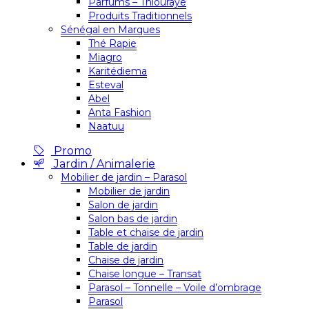
Parfums – Thiouraye
Produits Traditionnels
Sénégal en Marques
Thé Rapie
Miagro
Karitédiema
Esteval
Abel
Anta Fashion
Naatuu
Promo
Jardin / Animalerie
Mobilier de jardin – Parasol
Mobilier de jardin
Salon de jardin
Salon bas de jardin
Table et chaise de jardin
Table de jardin
Chaise de jardin
Chaise longue – Transat
Parasol – Tonnelle – Voile d’ombrage
Parasol