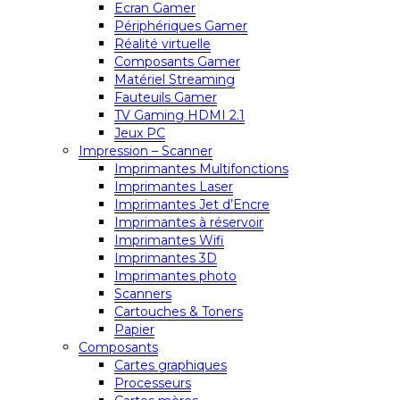
Ecran Gamer
Périphériques Gamer
Réalité virtuelle
Composants Gamer
Matériel Streaming
Fauteuils Gamer
TV Gaming HDMI 2.1
Jeux PC
Impression – Scanner
Imprimantes Multifonctions
Imprimantes Laser
Imprimantes Jet d’Encre
Imprimantes à réservoir
Imprimantes Wifi
Imprimantes 3D
Imprimantes photo
Scanners
Cartouches & Toners
Papier
Composants
Cartes graphiques
Processeurs