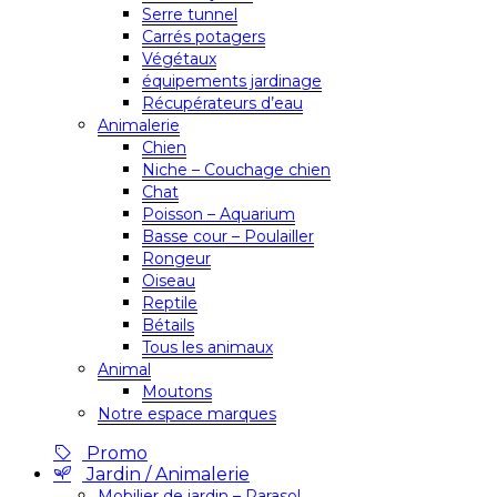
Serre tunnel
Carrés potagers
Végétaux
équipements jardinage
Récupérateurs d’eau
Animalerie
Chien
Niche – Couchage chien
Chat
Poisson – Aquarium
Basse cour – Poulailler
Rongeur
Oiseau
Reptile
Bétails
Tous les animaux
Animal
Moutons
Notre espace marques
Promo
Jardin / Animalerie
Mobilier de jardin – Parasol