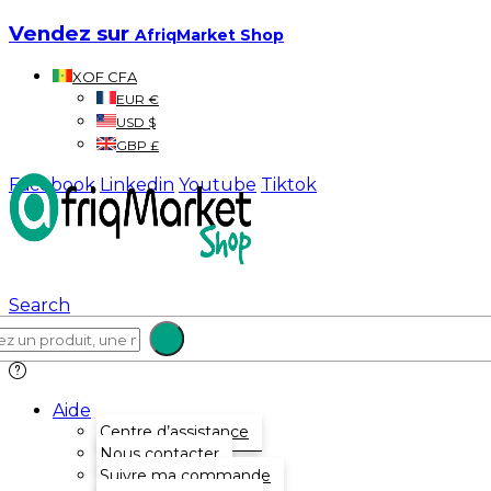
Vendez sur
AfriqMarket Shop
XOF CFA
EUR €
USD $
GBP £
Facebook
Linkedin
Youtube
Tiktok
Search
Aide
Centre d’assistance
Nous contacter
Suivre ma commande