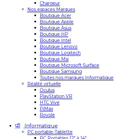
Chargeur
Nos espaces Marques
Boutique Acer
Boutique Apple
Boutique Asus
Boutique HP
Boutique Intel
Boutique Lenovo
Boutique Logitech
Boutique Msi
Boutique Microsoft Surface
Boutique Samsung
Toutes nos marques Informatique
Réalité virtuelle
Oculus
PlayStation VR
HTC Vive
PiMax
Royole
Informatique
PC portable-Tablette
PC Portables 12″ à 14″