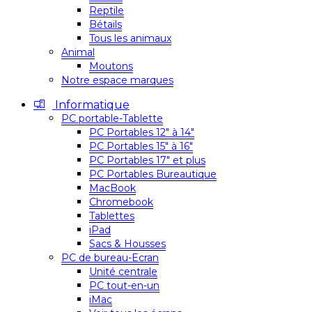
Reptile
Bétails
Tous les animaux
Animal
Moutons
Notre espace marques
Informatique
PC portable-Tablette
PC Portables 12″ à 14″
PC Portables 15″ à 16″
PC Portables 17″ et plus
PC Portables Bureautique
MacBook
Chromebook
Tablettes
iPad
Sacs & Housses
PC de bureau-Ecran
Unité centrale
PC tout-en-un
iMac