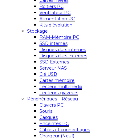
Cartes mères
Boitiers PC
Ventilateur PC
Alimentation PC
Kits d’évolution
Stockage
RAM-Mémoire PC
SSD internes
Disques durs internes
Disques durs externes
SSD Externes
Serveur NAS
Clé USB
Cartes mémoire
Lecteur multimédia
Lecteurs graveurs
Périphériques – Réseau
Claviers PC
Souris
Casques
Enceintes PC
Câbles et connectiques
Chargeur (Neuf)