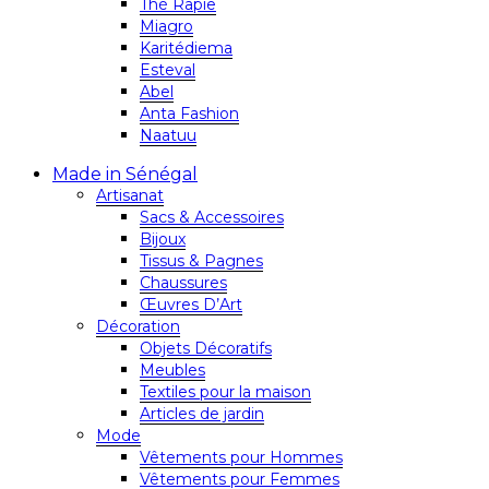
Thé Rapie
Miagro
Karitédiema
Esteval
Abel
Anta Fashion
Naatuu
Made in Sénégal
Artisanat
Sacs & Accessoires
Bijoux
Tissus & Pagnes
Chaussures
Œuvres D’Art
Décoration
Objets Décoratifs
Meubles
Textiles pour la maison
Articles de jardin
Mode
Vêtements pour Hommes
Vêtements pour Femmes