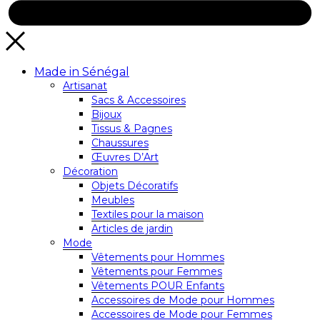
Made in Sénégal
Artisanat
Sacs & Accessoires
Bijoux
Tissus & Pagnes
Chaussures
Œuvres D’Art
Décoration
Objets Décoratifs
Meubles
Textiles pour la maison
Articles de jardin
Mode
Vêtements pour Hommes
Vêtements pour Femmes
Vêtements POUR Enfants
Accessoires de Mode pour Hommes
Accessoires de Mode pour Femmes