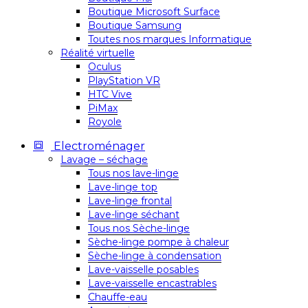
Boutique Microsoft Surface
Boutique Samsung
Toutes nos marques Informatique
Réalité virtuelle
Oculus
PlayStation VR
HTC Vive
PiMax
Royole
Electroménager
Lavage – séchage
Tous nos lave-linge
Lave-linge top
Lave-linge frontal
Lave-linge séchant
Tous nos Sèche-linge
Sèche-linge pompe à chaleur
Sèche-linge à condensation
Lave-vaisselle posables
Lave-vaisselle encastrables
Chauffe-eau