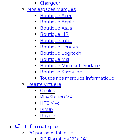
Chargeur
Nos espaces Marques
Boutique Acer
Boutique Apple
Boutique Asus
Boutique HP
Boutique Intel
Boutique Lenovo
Boutique Logitech
Boutique Msi
Boutique Microsoft Surface
Boutique Samsung
Toutes nos marques Informatique
Réalité virtuelle
Oculus
PlayStation VR
HTC Vive
PiMax
Royole
Informatique
PC portable-Tablette
PC Portables 12″ à 14″