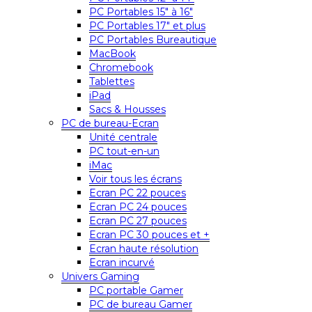
PC Portables 15″ à 16″
PC Portables 17″ et plus
PC Portables Bureautique
MacBook
Chromebook
Tablettes
iPad
Sacs & Housses
PC de bureau-Ecran
Unité centrale
PC tout-en-un
iMac
Voir tous les écrans
Ecran PC 22 pouces
Ecran PC 24 pouces
Ecran PC 27 pouces
Ecran PC 30 pouces et +
Ecran haute résolution
Ecran incurvé
Univers Gaming
PC portable Gamer
PC de bureau Gamer