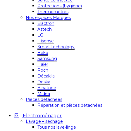
Santé connectée
Protections (hygiène)
Thermomètres
Nos espaces Marques
Elactron
Astech
LG
Hisense
Smart technology
Beko
Samsung
Haier
Roch
Décakila
Deska
Binatone
Midea
Pièces détachées
Réparation et pièces détachées
Electroménager
Lavage – séchage
Tous nos lave-linge