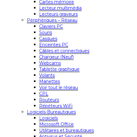
Cartes mémoire
Lecteur multimédia
Lecteurs graveurs
Périphériques – Réseau
Claviers PC
Souris
Casques
Enceintes PC
Câbles et connectiques
Chargeur (Neuf)
Webcams
Tablette graphique
Volants
Manettes
Voir tout le réseau
CPL
Routeurs
Répéteurs WiFi
Logiciels-Bureautiques
Logiciels
Microsoft Office
Utilitaires et bureautiques
Antivirus et Sécurité