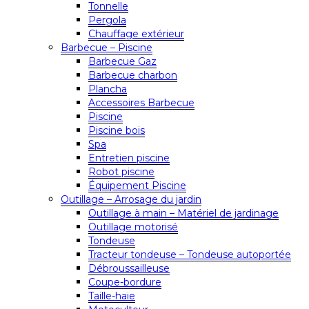
Tonnelle
Pergola
Chauffage extérieur
Barbecue – Piscine
Barbecue Gaz
Barbecue charbon
Plancha
Accessoires Barbecue
Piscine
Piscine bois
Spa
Entretien piscine
Robot piscine
Équipement Piscine
Outillage – Arrosage du jardin
Outillage à main – Matériel de jardinage
Outillage motorisé
Tondeuse
Tracteur tondeuse – Tondeuse autoportée
Débroussailleuse
Coupe-bordure
Taille-haie