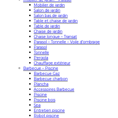
Mobilier de jardin
Salon de jardin
Salon bas de jardin
Table et chaise de jardin
Table de jardin
Chaise de jardin
Chaise longue – Transat
Parasol – Tonnelle – Voile d’ombrage
Parasol
Tonnelle
Pergola
Chauffage extérieur
Barbecue – Piscine
Barbecue Gaz
Barbecue charbon
Plancha
Accessoires Barbecue
Piscine
Piscine bois
Spa
Entretien piscine
Robot piscine