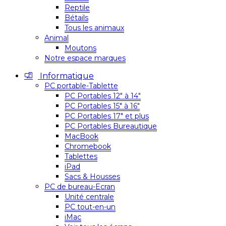
Reptile
Bétails
Tous les animaux
Animal
Moutons
Notre espace marques
Informatique
PC portable-Tablette
PC Portables 12″ à 14″
PC Portables 15″ à 16″
PC Portables 17″ et plus
PC Portables Bureautique
MacBook
Chromebook
Tablettes
iPad
Sacs & Housses
PC de bureau-Ecran
Unité centrale
PC tout-en-un
iMac