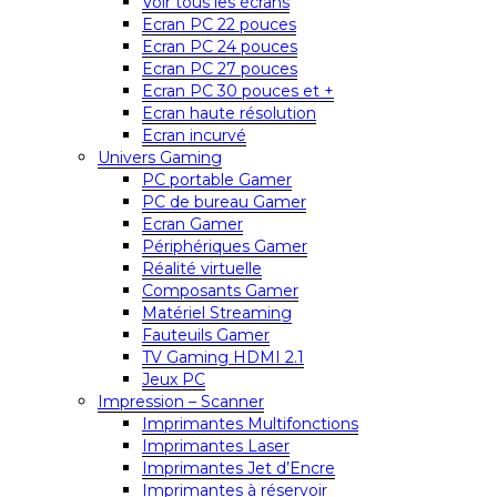
Voir tous les écrans
Ecran PC 22 pouces
Ecran PC 24 pouces
Ecran PC 27 pouces
Ecran PC 30 pouces et +
Ecran haute résolution
Ecran incurvé
Univers Gaming
PC portable Gamer
PC de bureau Gamer
Ecran Gamer
Périphériques Gamer
Réalité virtuelle
Composants Gamer
Matériel Streaming
Fauteuils Gamer
TV Gaming HDMI 2.1
Jeux PC
Impression – Scanner
Imprimantes Multifonctions
Imprimantes Laser
Imprimantes Jet d’Encre
Imprimantes à réservoir