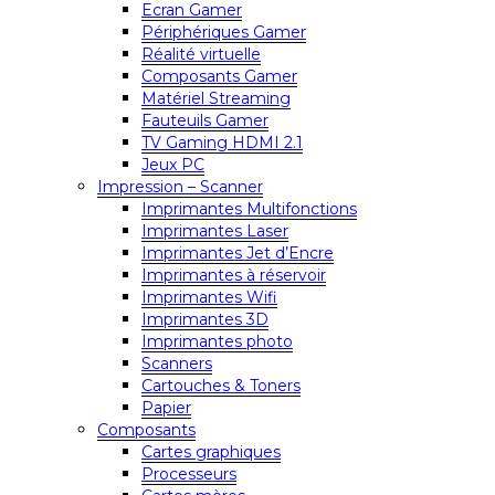
Ecran Gamer
Périphériques Gamer
Réalité virtuelle
Composants Gamer
Matériel Streaming
Fauteuils Gamer
TV Gaming HDMI 2.1
Jeux PC
Impression – Scanner
Imprimantes Multifonctions
Imprimantes Laser
Imprimantes Jet d’Encre
Imprimantes à réservoir
Imprimantes Wifi
Imprimantes 3D
Imprimantes photo
Scanners
Cartouches & Toners
Papier
Composants
Cartes graphiques
Processeurs