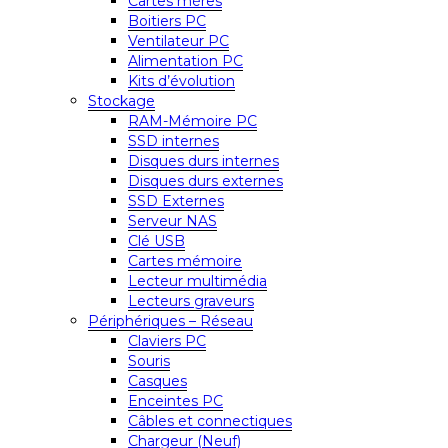
Cartes mères
Boitiers PC
Ventilateur PC
Alimentation PC
Kits d’évolution
Stockage
RAM-Mémoire PC
SSD internes
Disques durs internes
Disques durs externes
SSD Externes
Serveur NAS
Clé USB
Cartes mémoire
Lecteur multimédia
Lecteurs graveurs
Périphériques – Réseau
Claviers PC
Souris
Casques
Enceintes PC
Câbles et connectiques
Chargeur (Neuf)