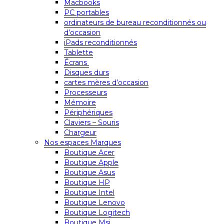
Macbooks
PC portables
ordinateurs de bureau reconditionnés ou
d’occasion
iPads reconditionnés
Tablette
Écrans
Disques durs
cartes mères d’occasion
Processeurs
Mémoire
Périphériques
Claviers – Souris
Chargeur
Nos espaces Marques
Boutique Acer
Boutique Apple
Boutique Asus
Boutique HP
Boutique Intel
Boutique Lenovo
Boutique Logitech
Boutique Msi