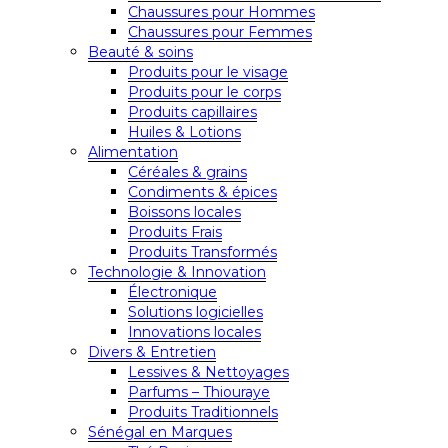
Chaussures pour Hommes
Chaussures pour Femmes
Beauté & soins
Produits pour le visage
Produits pour le corps
Produits capillaires
Huiles & Lotions
Alimentation
Céréales & grains
Condiments & épices
Boissons locales
Produits Frais
Produits Transformés
Technologie & Innovation
Électronique
Solutions logicielles
Innovations locales
Divers & Entretien
Lessives & Nettoyages
Parfums – Thiouraye
Produits Traditionnels
Sénégal en Marques