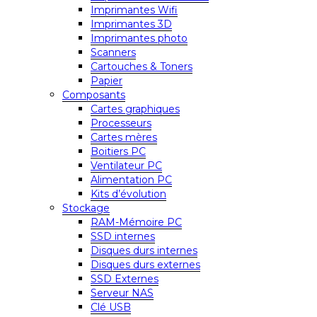
Imprimantes Wifi
Imprimantes 3D
Imprimantes photo
Scanners
Cartouches & Toners
Papier
Composants
Cartes graphiques
Processeurs
Cartes mères
Boitiers PC
Ventilateur PC
Alimentation PC
Kits d’évolution
Stockage
RAM-Mémoire PC
SSD internes
Disques durs internes
Disques durs externes
SSD Externes
Serveur NAS
Clé USB