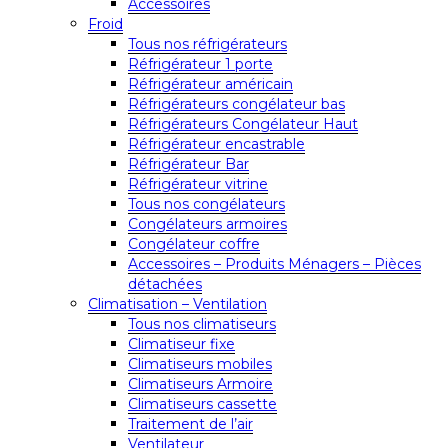
Accessoires
Froid
Tous nos réfrigérateurs
Réfrigérateur 1 porte
Réfrigérateur américain
Réfrigérateurs congélateur bas
Réfrigérateurs Congélateur Haut
Réfrigérateur encastrable
Réfrigérateur Bar
Réfrigérateur vitrine
Tous nos congélateurs
Congélateurs armoires
Congélateur coffre
Accessoires – Produits Ménagers – Pièces
détachées
Climatisation – Ventilation
Tous nos climatiseurs
Climatiseur fixe
Climatiseurs mobiles
Climatiseurs Armoire
Climatiseurs cassette
Traitement de l’air
Ventilateur