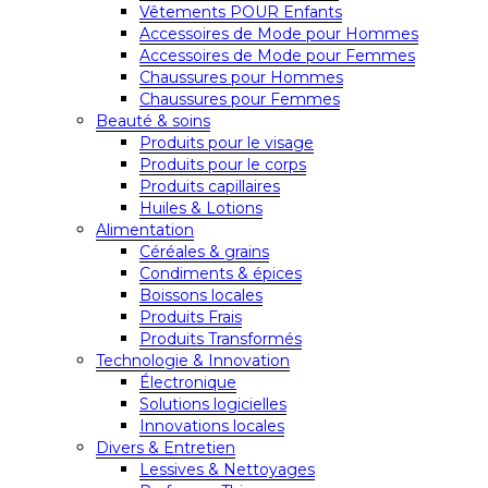
Vêtements POUR Enfants
Accessoires de Mode pour Hommes
Accessoires de Mode pour Femmes
Chaussures pour Hommes
Chaussures pour Femmes
Beauté & soins
Produits pour le visage
Produits pour le corps
Produits capillaires
Huiles & Lotions
Alimentation
Céréales & grains
Condiments & épices
Boissons locales
Produits Frais
Produits Transformés
Technologie & Innovation
Électronique
Solutions logicielles
Innovations locales
Divers & Entretien
Lessives & Nettoyages