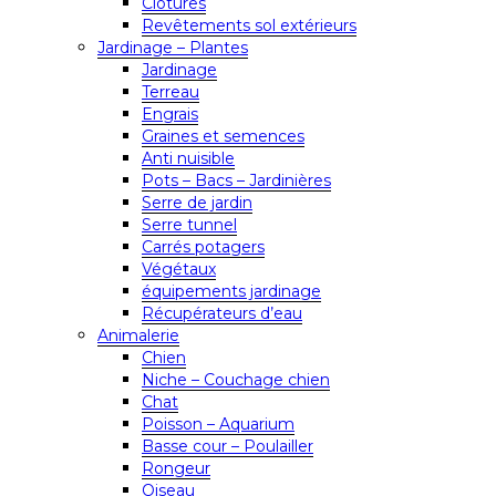
Clôtures
Revêtements sol extérieurs
Jardinage – Plantes
Jardinage
Terreau
Engrais
Graines et semences
Anti nuisible
Pots – Bacs – Jardinières
Serre de jardin
Serre tunnel
Carrés potagers
Végétaux
équipements jardinage
Récupérateurs d’eau
Animalerie
Chien
Niche – Couchage chien
Chat
Poisson – Aquarium
Basse cour – Poulailler
Rongeur
Oiseau