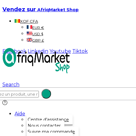
Vendez sur
AfriqMarket Shop
XOF CFA
EUR €
USD $
GBP £
Facebook
Linkedin
Youtube
Tiktok
Search
Aide
Centre d’assistance
Nous contacter
Suivre ma commande