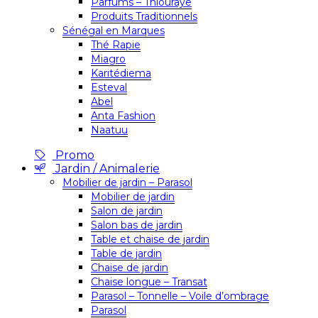
Parfums – Thiouraye
Produits Traditionnels
Sénégal en Marques
Thé Rapie
Miagro
Karitédiema
Esteval
Abel
Anta Fashion
Naatuu
Promo
Jardin / Animalerie
Mobilier de jardin – Parasol
Mobilier de jardin
Salon de jardin
Salon bas de jardin
Table et chaise de jardin
Table de jardin
Chaise de jardin
Chaise longue – Transat
Parasol – Tonnelle – Voile d’ombrage
Parasol