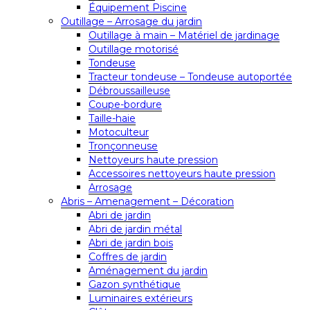
Équipement Piscine
Outillage – Arrosage du jardin
Outillage à main – Matériel de jardinage
Outillage motorisé
Tondeuse
Tracteur tondeuse – Tondeuse autoportée
Débroussailleuse
Coupe-bordure
Taille-haie
Motoculteur
Tronçonneuse
Nettoyeurs haute pression
Accessoires nettoyeurs haute pression
Arrosage
Abris – Amenagement – Décoration
Abri de jardin
Abri de jardin métal
Abri de jardin bois
Coffres de jardin
Aménagement du jardin
Gazon synthétique
Luminaires extérieurs