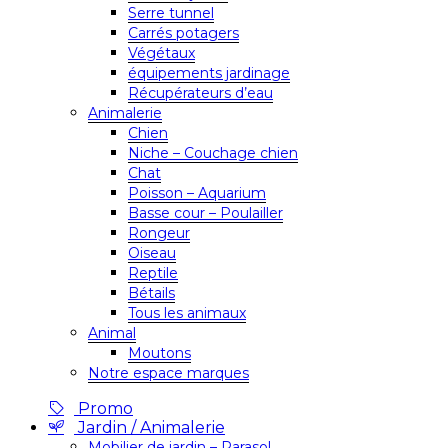
Serre tunnel
Carrés potagers
Végétaux
équipements jardinage
Récupérateurs d’eau
Animalerie
Chien
Niche – Couchage chien
Chat
Poisson – Aquarium
Basse cour – Poulailler
Rongeur
Oiseau
Reptile
Bétails
Tous les animaux
Animal
Moutons
Notre espace marques
Promo
Jardin / Animalerie
Mobilier de jardin – Parasol