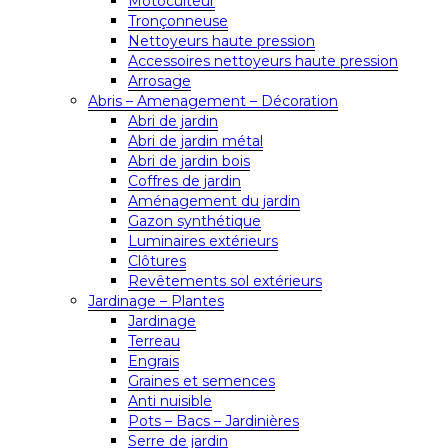
Motoculteur
Tronçonneuse
Nettoyeurs haute pression
Accessoires nettoyeurs haute pression
Arrosage
Abris – Amenagement – Décoration
Abri de jardin
Abri de jardin métal
Abri de jardin bois
Coffres de jardin
Aménagement du jardin
Gazon synthétique
Luminaires extérieurs
Clôtures
Revêtements sol extérieurs
Jardinage – Plantes
Jardinage
Terreau
Engrais
Graines et semences
Anti nuisible
Pots – Bacs – Jardinières
Serre de jardin