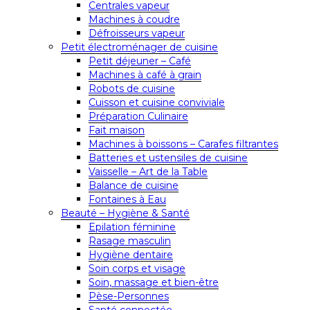
Centrales vapeur
Machines à coudre
Défroisseurs vapeur
Petit électroménager de cuisine
Petit déjeuner – Café
Machines à café à grain
Robots de cuisine
Cuisson et cuisine conviviale
Préparation Culinaire
Fait maison
Machines à boissons – Carafes filtrantes
Batteries et ustensiles de cuisine
Vaisselle – Art de la Table
Balance de cuisine
Fontaines à Eau
Beauté – Hygiène & Santé
Epilation féminine
Rasage masculin
Hygiène dentaire
Soin corps et visage
Soin, massage et bien-être
Pèse-Personnes