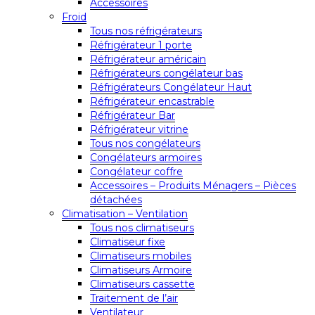
Accessoires
Froid
Tous nos réfrigérateurs
Réfrigérateur 1 porte
Réfrigérateur américain
Réfrigérateurs congélateur bas
Réfrigérateurs Congélateur Haut
Réfrigérateur encastrable
Réfrigérateur Bar
Réfrigérateur vitrine
Tous nos congélateurs
Congélateurs armoires
Congélateur coffre
Accessoires – Produits Ménagers – Pièces
détachées
Climatisation – Ventilation
Tous nos climatiseurs
Climatiseur fixe
Climatiseurs mobiles
Climatiseurs Armoire
Climatiseurs cassette
Traitement de l’air
Ventilateur