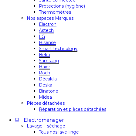
Santé connectée
Protections (hygiène)
Thermomètres
Nos espaces Marques
Elactron
Astech
LG
Hisense
Smart technology
Beko
Samsung
Haier
Roch
Décakila
Deska
Binatone
Midea
Pièces détachées
Réparation et pièces détachées
Electroménager
Lavage – séchage
Tous nos lave-linge