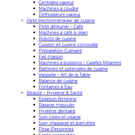
Centrales vapeur
Machines à coudre
Défroisseurs vapeur
Petit électroménager de cuisine
Petit déjeuner – Café
Machines à café à grain
Robots de cuisine
Cuisson et cuisine conviviale
Préparation Culinaire
Fait maison
Machines à boissons – Carafes filtrantes
Batteries et ustensiles de cuisine
Vaisselle – Art de la Table
Balance de cuisine
Fontaines à Eau
Beauté – Hygiène & Santé
Epilation féminine
Rasage masculin
Hygiène dentaire
Soin corps et visage
Soin, massage et bien-être
Pèse-Personnes