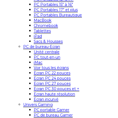
PC Portables 15″ à 16″
PC Portables 17″ et plus
PC Portables Bureautique
MacBook
Chromebook
Tablettes
iPad
Sacs & Housses
PC de bureau-Ecran
Unité centrale
PC tout-en-un
iMac
Voir tous les écrans
Ecran PC 22 pouces
Ecran PC 24 pouces
Ecran PC 27 pouces
Ecran PC 30 pouces et +
Ecran haute résolution
Ecran incurvé
Univers Gaming
PC portable Gamer
PC de bureau Gamer