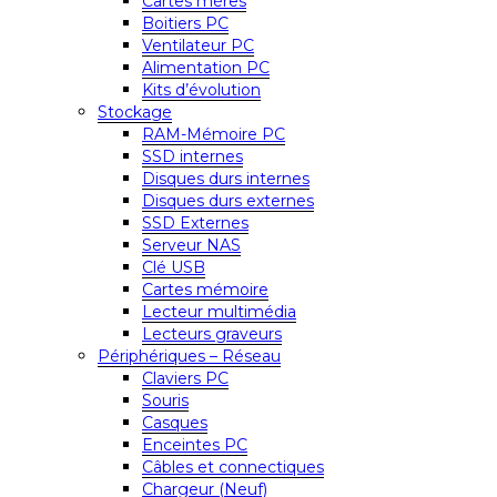
Cartes mères
Boitiers PC
Ventilateur PC
Alimentation PC
Kits d’évolution
Stockage
RAM-Mémoire PC
SSD internes
Disques durs internes
Disques durs externes
SSD Externes
Serveur NAS
Clé USB
Cartes mémoire
Lecteur multimédia
Lecteurs graveurs
Périphériques – Réseau
Claviers PC
Souris
Casques
Enceintes PC
Câbles et connectiques
Chargeur (Neuf)