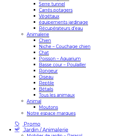
Serre tunnel
Carrés potagers
Végétaux
équipements jardinage
Récupérateurs d’eau
Animalerie
Chien
Niche – Couchage chien
Chat
Poisson – Aquarium
Basse cour – Poulailler
Rongeur
Oiseau
Reptile
Bétails
Tous les animaux
Animal
Moutons
Notre espace marques
Promo
Jardin / Animalerie
Mobilier de jardin – Parasol