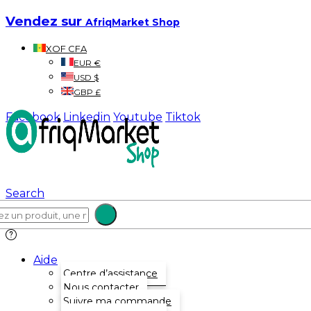
Vendez sur
AfriqMarket Shop
XOF CFA
EUR €
USD $
GBP £
Facebook
Linkedin
Youtube
Tiktok
Search
Aide
Centre d’assistance
Nous contacter
Suivre ma commande