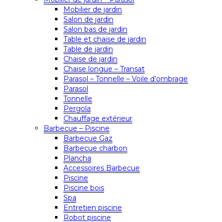
Mobilier de jardin
Salon de jardin
Salon bas de jardin
Table et chaise de jardin
Table de jardin
Chaise de jardin
Chaise longue – Transat
Parasol – Tonnelle – Voile d’ombrage
Parasol
Tonnelle
Pergola
Chauffage extérieur
Barbecue – Piscine
Barbecue Gaz
Barbecue charbon
Plancha
Accessoires Barbecue
Piscine
Piscine bois
Spa
Entretien piscine
Robot piscine