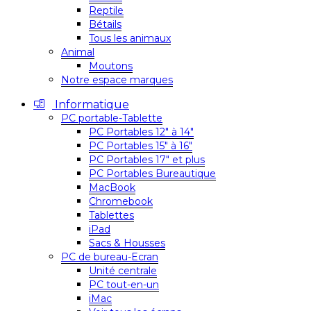
Reptile
Bétails
Tous les animaux
Animal
Moutons
Notre espace marques
Informatique
PC portable-Tablette
PC Portables 12″ à 14″
PC Portables 15″ à 16″
PC Portables 17″ et plus
PC Portables Bureautique
MacBook
Chromebook
Tablettes
iPad
Sacs & Housses
PC de bureau-Ecran
Unité centrale
PC tout-en-un
iMac