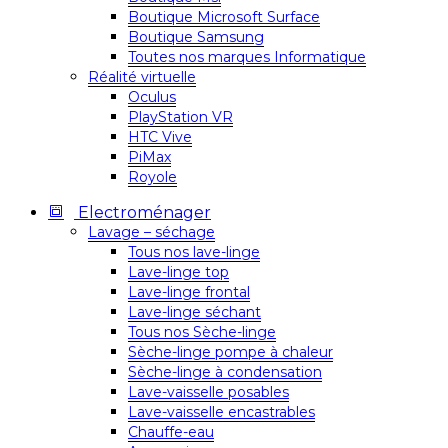
Boutique Microsoft Surface
Boutique Samsung
Toutes nos marques Informatique
Réalité virtuelle
Oculus
PlayStation VR
HTC Vive
PiMax
Royole
Electroménager
Lavage – séchage
Tous nos lave-linge
Lave-linge top
Lave-linge frontal
Lave-linge séchant
Tous nos Sèche-linge
Sèche-linge pompe à chaleur
Sèche-linge à condensation
Lave-vaisselle posables
Lave-vaisselle encastrables
Chauffe-eau