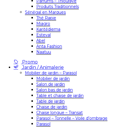
Parfums – Thiouraye
Produits Traditionnels
Sénégal en Marques
Thé Rapie
Miagro
Karitédiema
Esteval
Abel
Anta Fashion
Naatuu
Promo
Jardin / Animalerie
Mobilier de jardin – Parasol
Mobilier de jardin
Salon de jardin
Salon bas de jardin
Table et chaise de jardin
Table de jardin
Chaise de jardin
Chaise longue – Transat
Parasol – Tonnelle – Voile d’ombrage
Parasol