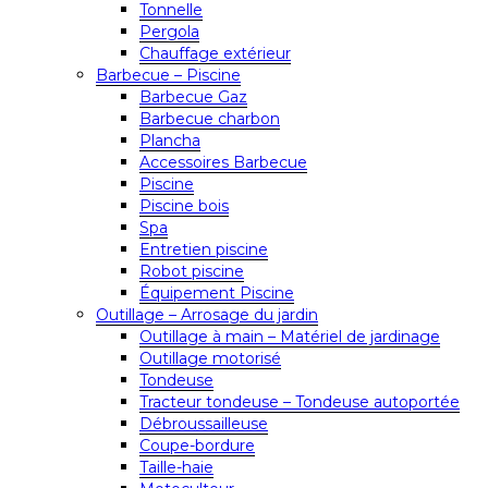
Tonnelle
Pergola
Chauffage extérieur
Barbecue – Piscine
Barbecue Gaz
Barbecue charbon
Plancha
Accessoires Barbecue
Piscine
Piscine bois
Spa
Entretien piscine
Robot piscine
Équipement Piscine
Outillage – Arrosage du jardin
Outillage à main – Matériel de jardinage
Outillage motorisé
Tondeuse
Tracteur tondeuse – Tondeuse autoportée
Débroussailleuse
Coupe-bordure
Taille-haie