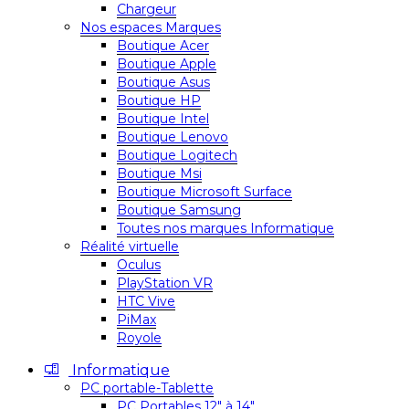
Chargeur
Nos espaces Marques
Boutique Acer
Boutique Apple
Boutique Asus
Boutique HP
Boutique Intel
Boutique Lenovo
Boutique Logitech
Boutique Msi
Boutique Microsoft Surface
Boutique Samsung
Toutes nos marques Informatique
Réalité virtuelle
Oculus
PlayStation VR
HTC Vive
PiMax
Royole
Informatique
PC portable-Tablette
PC Portables 12″ à 14″