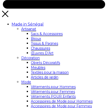
Made in Sénégal
Artisanat
Sacs & Accessoires
Bijoux
Tissus & Pagnes
Chaussures
Œuvres D’Art
Décoration
Objets Décoratifs
Meubles
Textiles pour la maison
Articles de jardin
Mode
Vêtements pour Hommes
Vêtements pour Femmes
Vêtements POUR Enfants
Accessoires de Mode pour Hommes
Accessoires de Mode pour Femmes