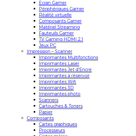
Ecran Gamer
Périphériques Gamer
Réalité virtuelle
Composants Gamer
Matériel Streaming
Fauteuils Gamer
TV Gaming HDMI 2.1
Jeux PC
Impression – Scanner
Imprimantes Multifonctions
Imprimantes Laser
Imprimantes Jet d’Encre
Imprimantes à réservoir
Imprimantes Wifi
Imprimantes 3D
Imprimantes photo
Scanners
Cartouches & Toners
Papier
Composants
Cartes graphiques
Processeurs