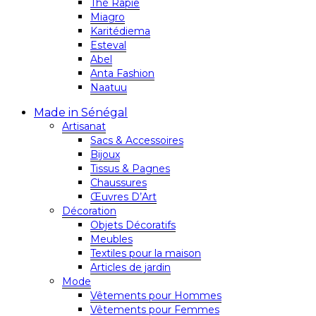
Thé Rapie
Miagro
Karitédiema
Esteval
Abel
Anta Fashion
Naatuu
Made in Sénégal
Artisanat
Sacs & Accessoires
Bijoux
Tissus & Pagnes
Chaussures
Œuvres D’Art
Décoration
Objets Décoratifs
Meubles
Textiles pour la maison
Articles de jardin
Mode
Vêtements pour Hommes
Vêtements pour Femmes