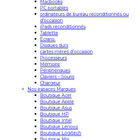
Macbooks
PC portables
ordinateurs de bureau reconditionnés ou
d’occasion
iPads reconditionnés
Tablette
Écrans
Disques durs
cartes mères d’occasion
Processeurs
Mémoire
Périphériques
Claviers – Souris
Chargeur
Nos espaces Marques
Boutique Acer
Boutique Apple
Boutique Asus
Boutique HP
Boutique Intel
Boutique Lenovo
Boutique Logitech
Boutique Msi