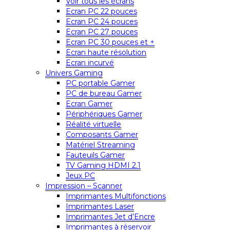
Voir tous les écrans
Ecran PC 22 pouces
Ecran PC 24 pouces
Ecran PC 27 pouces
Ecran PC 30 pouces et +
Ecran haute résolution
Ecran incurvé
Univers Gaming
PC portable Gamer
PC de bureau Gamer
Ecran Gamer
Périphériques Gamer
Réalité virtuelle
Composants Gamer
Matériel Streaming
Fauteuils Gamer
TV Gaming HDMI 2.1
Jeux PC
Impression – Scanner
Imprimantes Multifonctions
Imprimantes Laser
Imprimantes Jet d’Encre
Imprimantes à réservoir