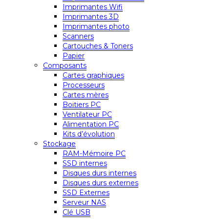
Imprimantes Wifi
Imprimantes 3D
Imprimantes photo
Scanners
Cartouches & Toners
Papier
Composants
Cartes graphiques
Processeurs
Cartes mères
Boitiers PC
Ventilateur PC
Alimentation PC
Kits d’évolution
Stockage
RAM-Mémoire PC
SSD internes
Disques durs internes
Disques durs externes
SSD Externes
Serveur NAS
Clé USB