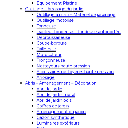
Équipement Piscine
Outillage – Arrosage du jardin
Outillage à main – Matériel de jardinage
Outillage motorisé
Tondeuse
Tracteur tondeuse – Tondeuse autoportée
Débroussailleuse
Coupe-bordure
Taille-haie
Motoculteur
Tronçonneuse
Nettoyeurs haute pression
Accessoires nettoyeurs haute pression
Arrosage
Abris – Amenagement – Décoration
Abri de jardin
Abri de jardin métal
Abri de jardin bois
Coffres de jardin
Aménagement du jardin
Gazon synthétique
Luminaires extérieurs