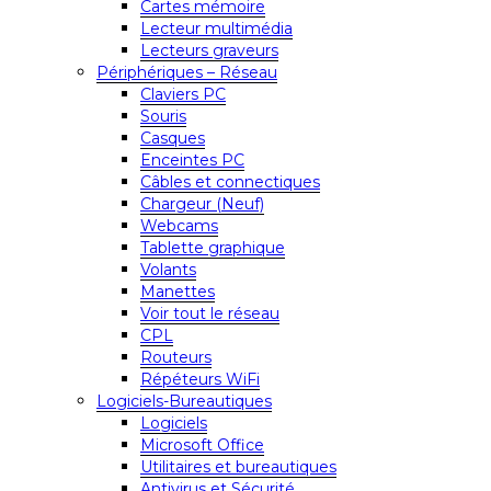
Cartes mémoire
Lecteur multimédia
Lecteurs graveurs
Périphériques – Réseau
Claviers PC
Souris
Casques
Enceintes PC
Câbles et connectiques
Chargeur (Neuf)
Webcams
Tablette graphique
Volants
Manettes
Voir tout le réseau
CPL
Routeurs
Répéteurs WiFi
Logiciels-Bureautiques
Logiciels
Microsoft Office
Utilitaires et bureautiques
Antivirus et Sécurité