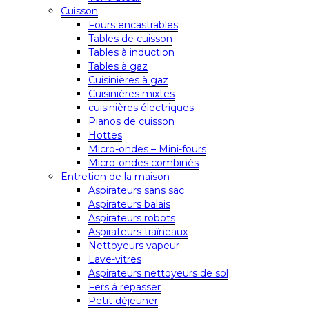
Cuisson
Fours encastrables
Tables de cuisson
Tables à induction
Tables à gaz
Cuisinières à gaz
Cuisinières mixtes
cuisinières électriques
Pianos de cuisson
Hottes
Micro-ondes – Mini-fours
Micro-ondes combinés
Entretien de la maison
Aspirateurs sans sac
Aspirateurs balais
Aspirateurs robots
Aspirateurs traîneaux
Nettoyeurs vapeur
Lave-vitres
Aspirateurs nettoyeurs de sol
Fers à repasser
Petit déjeuner