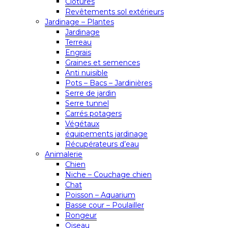
Clôtures
Revêtements sol extérieurs
Jardinage – Plantes
Jardinage
Terreau
Engrais
Graines et semences
Anti nuisible
Pots – Bacs – Jardinières
Serre de jardin
Serre tunnel
Carrés potagers
Végétaux
équipements jardinage
Récupérateurs d’eau
Animalerie
Chien
Niche – Couchage chien
Chat
Poisson – Aquarium
Basse cour – Poulailler
Rongeur
Oiseau