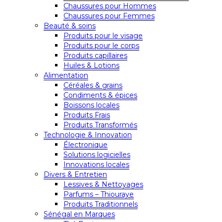
Chaussures pour Hommes
Chaussures pour Femmes
Beauté & soins
Produits pour le visage
Produits pour le corps
Produits capillaires
Huiles & Lotions
Alimentation
Céréales & grains
Condiments & épices
Boissons locales
Produits Frais
Produits Transformés
Technologie & Innovation
Électronique
Solutions logicielles
Innovations locales
Divers & Entretien
Lessives & Nettoyages
Parfums – Thiouraye
Produits Traditionnels
Sénégal en Marques