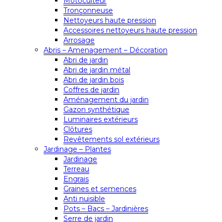
Motoculteur
Tronçonneuse
Nettoyeurs haute pression
Accessoires nettoyeurs haute pression
Arrosage
Abris – Amenagement – Décoration
Abri de jardin
Abri de jardin métal
Abri de jardin bois
Coffres de jardin
Aménagement du jardin
Gazon synthétique
Luminaires extérieurs
Clôtures
Revêtements sol extérieurs
Jardinage – Plantes
Jardinage
Terreau
Engrais
Graines et semences
Anti nuisible
Pots – Bacs – Jardinières
Serre de jardin