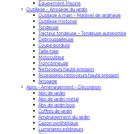
Équipement Piscine
Outillage – Arrosage du jardin
Outillage à main – Matériel de jardinage
Outillage motorisé
Tondeuse
Tracteur tondeuse – Tondeuse autoportée
Débroussailleuse
Coupe-bordure
Taille-haie
Motoculteur
Tronçonneuse
Nettoyeurs haute pression
Accessoires nettoyeurs haute pression
Arrosage
Abris – Amenagement – Décoration
Abri de jardin
Abri de jardin métal
Abri de jardin bois
Coffres de jardin
Aménagement du jardin
Gazon synthétique
Luminaires extérieurs