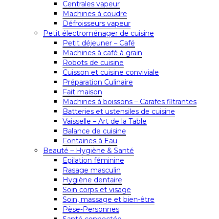
Centrales vapeur
Machines à coudre
Défroisseurs vapeur
Petit électroménager de cuisine
Petit déjeuner – Café
Machines à café à grain
Robots de cuisine
Cuisson et cuisine conviviale
Préparation Culinaire
Fait maison
Machines à boissons – Carafes filtrantes
Batteries et ustensiles de cuisine
Vaisselle – Art de la Table
Balance de cuisine
Fontaines à Eau
Beauté – Hygiène & Santé
Epilation féminine
Rasage masculin
Hygiène dentaire
Soin corps et visage
Soin, massage et bien-être
Pèse-Personnes