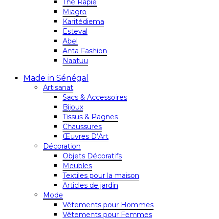
Thé Rapie
Miagro
Karitédiema
Esteval
Abel
Anta Fashion
Naatuu
Made in Sénégal
Artisanat
Sacs & Accessoires
Bijoux
Tissus & Pagnes
Chaussures
Œuvres D’Art
Décoration
Objets Décoratifs
Meubles
Textiles pour la maison
Articles de jardin
Mode
Vêtements pour Hommes
Vêtements pour Femmes