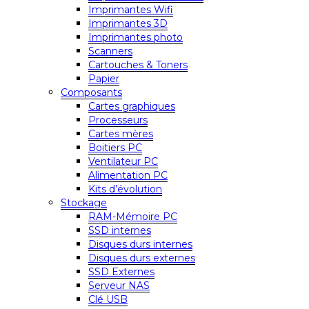
Imprimantes Wifi
Imprimantes 3D
Imprimantes photo
Scanners
Cartouches & Toners
Papier
Composants
Cartes graphiques
Processeurs
Cartes mères
Boitiers PC
Ventilateur PC
Alimentation PC
Kits d’évolution
Stockage
RAM-Mémoire PC
SSD internes
Disques durs internes
Disques durs externes
SSD Externes
Serveur NAS
Clé USB