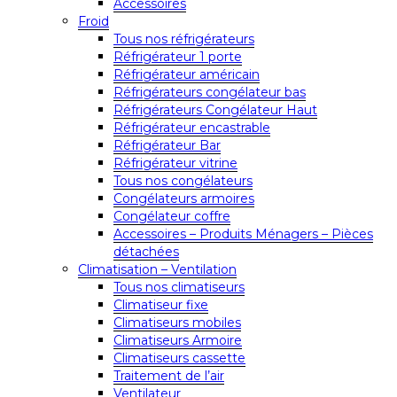
Accessoires
Froid
Tous nos réfrigérateurs
Réfrigérateur 1 porte
Réfrigérateur américain
Réfrigérateurs congélateur bas
Réfrigérateurs Congélateur Haut
Réfrigérateur encastrable
Réfrigérateur Bar
Réfrigérateur vitrine
Tous nos congélateurs
Congélateurs armoires
Congélateur coffre
Accessoires – Produits Ménagers – Pièces
détachées
Climatisation – Ventilation
Tous nos climatiseurs
Climatiseur fixe
Climatiseurs mobiles
Climatiseurs Armoire
Climatiseurs cassette
Traitement de l’air
Ventilateur