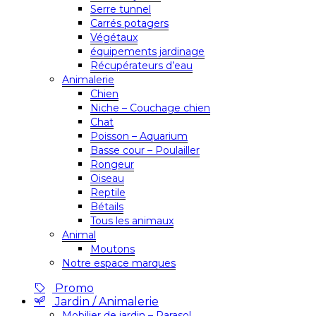
Serre tunnel
Carrés potagers
Végétaux
équipements jardinage
Récupérateurs d’eau
Animalerie
Chien
Niche – Couchage chien
Chat
Poisson – Aquarium
Basse cour – Poulailler
Rongeur
Oiseau
Reptile
Bétails
Tous les animaux
Animal
Moutons
Notre espace marques
Promo
Jardin / Animalerie
Mobilier de jardin – Parasol