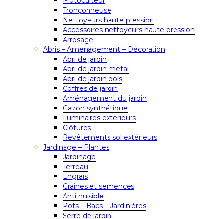
Motoculteur
Tronçonneuse
Nettoyeurs haute pression
Accessoires nettoyeurs haute pression
Arrosage
Abris – Amenagement – Décoration
Abri de jardin
Abri de jardin métal
Abri de jardin bois
Coffres de jardin
Aménagement du jardin
Gazon synthétique
Luminaires extérieurs
Clôtures
Revêtements sol extérieurs
Jardinage – Plantes
Jardinage
Terreau
Engrais
Graines et semences
Anti nuisible
Pots – Bacs – Jardinières
Serre de jardin