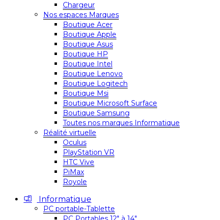
Chargeur
Nos espaces Marques
Boutique Acer
Boutique Apple
Boutique Asus
Boutique HP
Boutique Intel
Boutique Lenovo
Boutique Logitech
Boutique Msi
Boutique Microsoft Surface
Boutique Samsung
Toutes nos marques Informatique
Réalité virtuelle
Oculus
PlayStation VR
HTC Vive
PiMax
Royole
Informatique
PC portable-Tablette
PC Portables 12″ à 14″