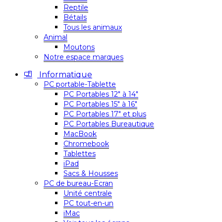
Reptile
Bétails
Tous les animaux
Animal
Moutons
Notre espace marques
Informatique
PC portable-Tablette
PC Portables 12″ à 14″
PC Portables 15″ à 16″
PC Portables 17″ et plus
PC Portables Bureautique
MacBook
Chromebook
Tablettes
iPad
Sacs & Housses
PC de bureau-Ecran
Unité centrale
PC tout-en-un
iMac