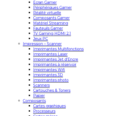
Ecran Gamer
Périphériques Gamer
Réalité virtuelle
Composants Gamer
Matériel Streaming
Fauteuils Gamer
TV Gaming HDMI 2.1
Jeux PC
Impression – Scanner
Imprimantes Multifonctions
Imprimantes Laser
Imprimantes Jet d’Encre
Imprimantes à réservoir
Imprimantes Wifi
Imprimantes 3D
Imprimantes photo
Scanners
Cartouches & Toners
Papier
Composants
Cartes graphiques
Processeurs