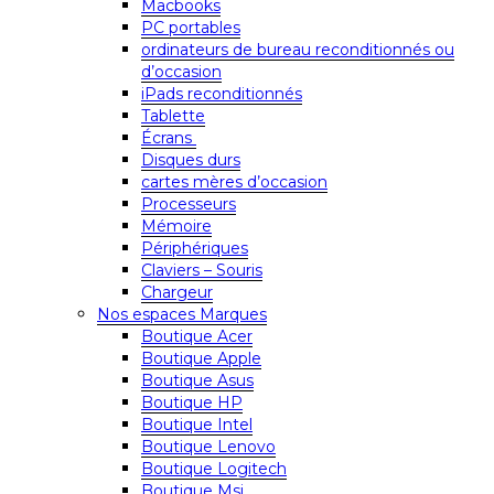
Macbooks
PC portables
ordinateurs de bureau reconditionnés ou
d’occasion
iPads reconditionnés
Tablette
Écrans
Disques durs
cartes mères d’occasion
Processeurs
Mémoire
Périphériques
Claviers – Souris
Chargeur
Nos espaces Marques
Boutique Acer
Boutique Apple
Boutique Asus
Boutique HP
Boutique Intel
Boutique Lenovo
Boutique Logitech
Boutique Msi