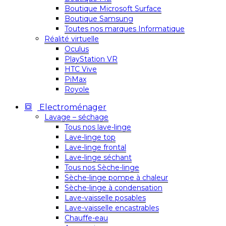
Boutique Microsoft Surface
Boutique Samsung
Toutes nos marques Informatique
Réalité virtuelle
Oculus
PlayStation VR
HTC Vive
PiMax
Royole
Electroménager
Lavage – séchage
Tous nos lave-linge
Lave-linge top
Lave-linge frontal
Lave-linge séchant
Tous nos Sèche-linge
Sèche-linge pompe à chaleur
Sèche-linge à condensation
Lave-vaisselle posables
Lave-vaisselle encastrables
Chauffe-eau