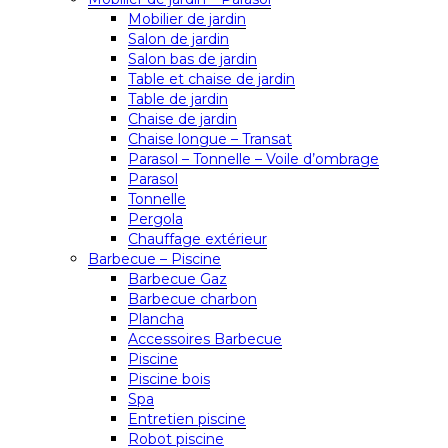
Mobilier de jardin
Salon de jardin
Salon bas de jardin
Table et chaise de jardin
Table de jardin
Chaise de jardin
Chaise longue – Transat
Parasol – Tonnelle – Voile d’ombrage
Parasol
Tonnelle
Pergola
Chauffage extérieur
Barbecue – Piscine
Barbecue Gaz
Barbecue charbon
Plancha
Accessoires Barbecue
Piscine
Piscine bois
Spa
Entretien piscine
Robot piscine