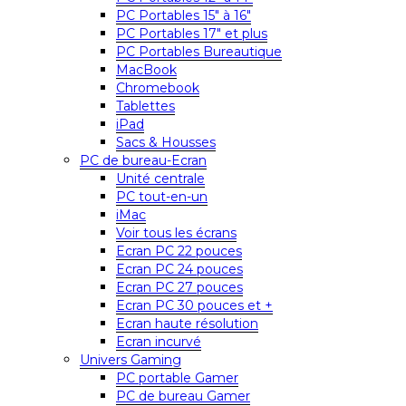
PC Portables 15″ à 16″
PC Portables 17″ et plus
PC Portables Bureautique
MacBook
Chromebook
Tablettes
iPad
Sacs & Housses
PC de bureau-Ecran
Unité centrale
PC tout-en-un
iMac
Voir tous les écrans
Ecran PC 22 pouces
Ecran PC 24 pouces
Ecran PC 27 pouces
Ecran PC 30 pouces et +
Ecran haute résolution
Ecran incurvé
Univers Gaming
PC portable Gamer
PC de bureau Gamer