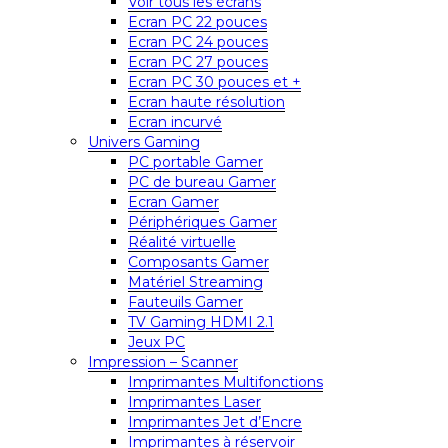
Voir tous les écrans
Ecran PC 22 pouces
Ecran PC 24 pouces
Ecran PC 27 pouces
Ecran PC 30 pouces et +
Ecran haute résolution
Ecran incurvé
Univers Gaming
PC portable Gamer
PC de bureau Gamer
Ecran Gamer
Périphériques Gamer
Réalité virtuelle
Composants Gamer
Matériel Streaming
Fauteuils Gamer
TV Gaming HDMI 2.1
Jeux PC
Impression – Scanner
Imprimantes Multifonctions
Imprimantes Laser
Imprimantes Jet d’Encre
Imprimantes à réservoir