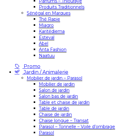
Parfums – Thiouraye
Produits Traditionnels
Sénégal en Marques
Thé Rapie
Miagro
Karitédiema
Esteval
Abel
Anta Fashion
Naatuu
Promo
Jardin / Animalerie
Mobilier de jardin – Parasol
Mobilier de jardin
Salon de jardin
Salon bas de jardin
Table et chaise de jardin
Table de jardin
Chaise de jardin
Chaise longue – Transat
Parasol – Tonnelle – Voile d’ombrage
Parasol