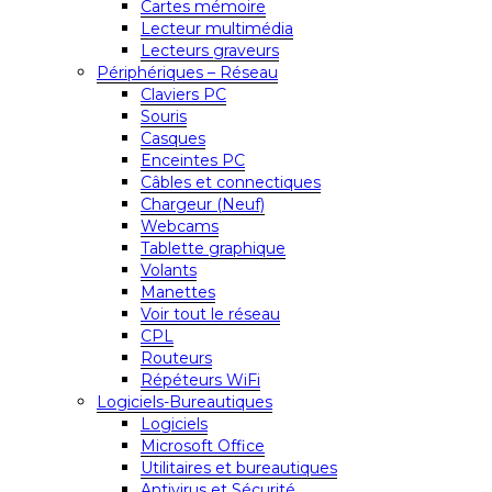
Cartes mémoire
Lecteur multimédia
Lecteurs graveurs
Périphériques – Réseau
Claviers PC
Souris
Casques
Enceintes PC
Câbles et connectiques
Chargeur (Neuf)
Webcams
Tablette graphique
Volants
Manettes
Voir tout le réseau
CPL
Routeurs
Répéteurs WiFi
Logiciels-Bureautiques
Logiciels
Microsoft Office
Utilitaires et bureautiques
Antivirus et Sécurité