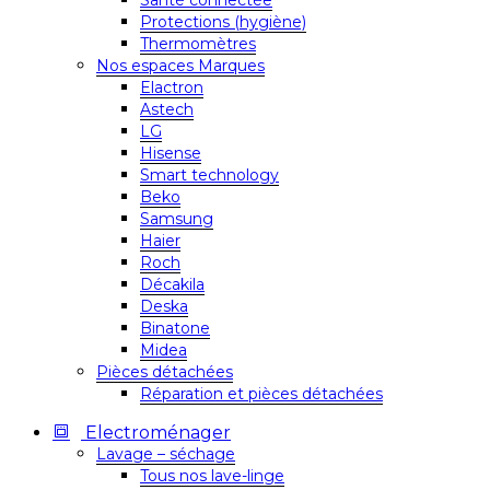
Santé connectée
Protections (hygiène)
Thermomètres
Nos espaces Marques
Elactron
Astech
LG
Hisense
Smart technology
Beko
Samsung
Haier
Roch
Décakila
Deska
Binatone
Midea
Pièces détachées
Réparation et pièces détachées
Electroménager
Lavage – séchage
Tous nos lave-linge