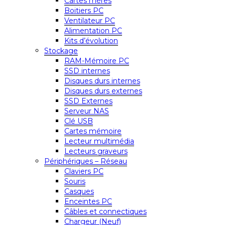
Cartes mères
Boitiers PC
Ventilateur PC
Alimentation PC
Kits d’évolution
Stockage
RAM-Mémoire PC
SSD internes
Disques durs internes
Disques durs externes
SSD Externes
Serveur NAS
Clé USB
Cartes mémoire
Lecteur multimédia
Lecteurs graveurs
Périphériques – Réseau
Claviers PC
Souris
Casques
Enceintes PC
Câbles et connectiques
Chargeur (Neuf)