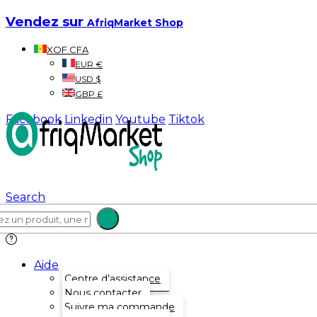
Vendez sur
AfriqMarket Shop
XOF CFA
EUR €
USD $
GBP £
Facebook
Linkedin
Youtube
Tiktok
Search
Aide
Centre d’assistance
Nous contacter
Suivre ma commande