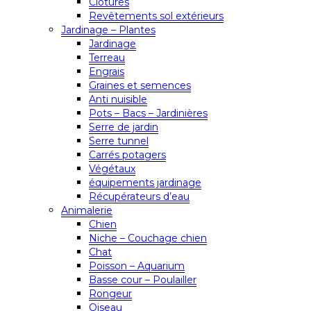
Clôtures
Revêtements sol extérieurs
Jardinage – Plantes
Jardinage
Terreau
Engrais
Graines et semences
Anti nuisible
Pots – Bacs – Jardinières
Serre de jardin
Serre tunnel
Carrés potagers
Végétaux
équipements jardinage
Récupérateurs d’eau
Animalerie
Chien
Niche – Couchage chien
Chat
Poisson – Aquarium
Basse cour – Poulailler
Rongeur
Oiseau