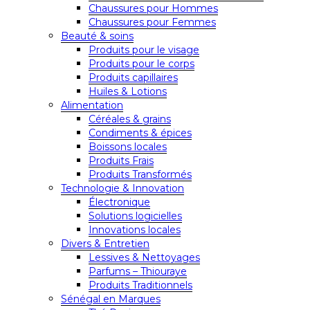
Chaussures pour Hommes
Chaussures pour Femmes
Beauté & soins
Produits pour le visage
Produits pour le corps
Produits capillaires
Huiles & Lotions
Alimentation
Céréales & grains
Condiments & épices
Boissons locales
Produits Frais
Produits Transformés
Technologie & Innovation
Électronique
Solutions logicielles
Innovations locales
Divers & Entretien
Lessives & Nettoyages
Parfums – Thiouraye
Produits Traditionnels
Sénégal en Marques