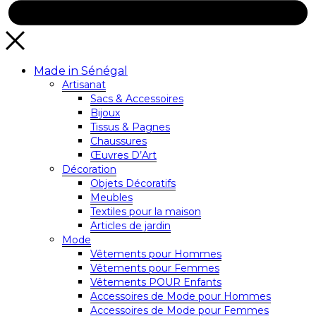
Made in Sénégal
Artisanat
Sacs & Accessoires
Bijoux
Tissus & Pagnes
Chaussures
Œuvres D’Art
Décoration
Objets Décoratifs
Meubles
Textiles pour la maison
Articles de jardin
Mode
Vêtements pour Hommes
Vêtements pour Femmes
Vêtements POUR Enfants
Accessoires de Mode pour Hommes
Accessoires de Mode pour Femmes