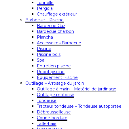
Tonnelle
Pergola
Chauffage extérieur
Barbecue – Piscine
Barbecue Gaz
Barbecue charbon
Plancha
Accessoires Barbecue
Piscine
Piscine bois
Spa
Entretien piscine
Robot piscine
Équipement Piscine
Outillage – Arrosage du jardin
Outillage à main – Matériel de jardinage
Outillage motorisé
Tondeuse
Tracteur tondeuse – Tondeuse autoportée
Débroussailleuse
Coupe-bordure
Taille-haie