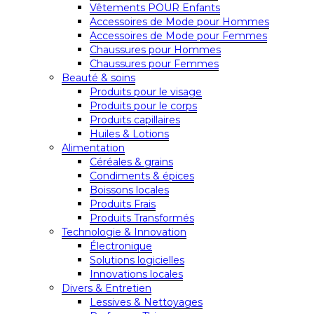
Vêtements POUR Enfants
Accessoires de Mode pour Hommes
Accessoires de Mode pour Femmes
Chaussures pour Hommes
Chaussures pour Femmes
Beauté & soins
Produits pour le visage
Produits pour le corps
Produits capillaires
Huiles & Lotions
Alimentation
Céréales & grains
Condiments & épices
Boissons locales
Produits Frais
Produits Transformés
Technologie & Innovation
Électronique
Solutions logicielles
Innovations locales
Divers & Entretien
Lessives & Nettoyages