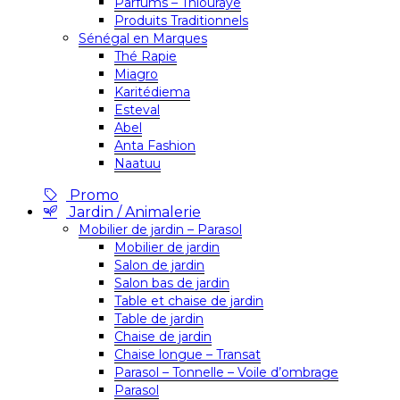
Parfums – Thiouraye
Produits Traditionnels
Sénégal en Marques
Thé Rapie
Miagro
Karitédiema
Esteval
Abel
Anta Fashion
Naatuu
Promo
Jardin / Animalerie
Mobilier de jardin – Parasol
Mobilier de jardin
Salon de jardin
Salon bas de jardin
Table et chaise de jardin
Table de jardin
Chaise de jardin
Chaise longue – Transat
Parasol – Tonnelle – Voile d’ombrage
Parasol