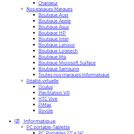
Chargeur
Nos espaces Marques
Boutique Acer
Boutique Apple
Boutique Asus
Boutique HP
Boutique Intel
Boutique Lenovo
Boutique Logitech
Boutique Msi
Boutique Microsoft Surface
Boutique Samsung
Toutes nos marques Informatique
Réalité virtuelle
Oculus
PlayStation VR
HTC Vive
PiMax
Royole
Informatique
PC portable-Tablette
PC Portables 12″ à 14″