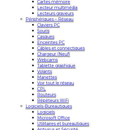
Cartes mémoire
Lecteur multimédia
Lecteurs graveurs
Périphériques – Réseau
Claviers PC
Souris
Casques
Enceintes PC
Câbles et connectiques
Chargeur (Neuf)
Webcams
Tablette graphique
Volants
Manettes
Voir tout le réseau
CPL
Routeurs
Répéteurs WiFi
Logiciels-Bureautiques
Logiciels
Microsoft Office
Utilitaires et bureautiques
Antivirus et Sécurité