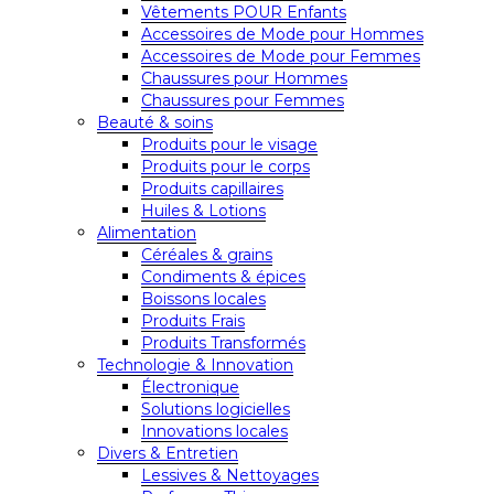
Vêtements POUR Enfants
Accessoires de Mode pour Hommes
Accessoires de Mode pour Femmes
Chaussures pour Hommes
Chaussures pour Femmes
Beauté & soins
Produits pour le visage
Produits pour le corps
Produits capillaires
Huiles & Lotions
Alimentation
Céréales & grains
Condiments & épices
Boissons locales
Produits Frais
Produits Transformés
Technologie & Innovation
Électronique
Solutions logicielles
Innovations locales
Divers & Entretien
Lessives & Nettoyages