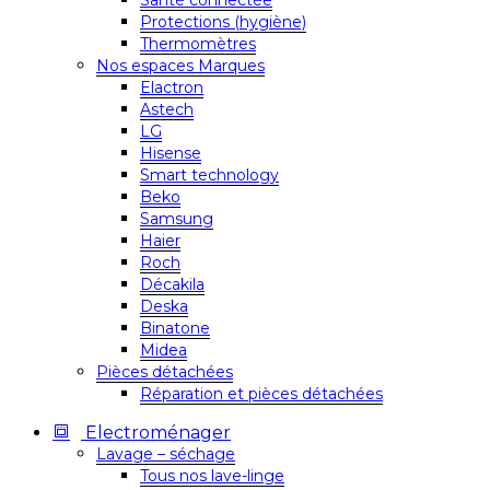
Santé connectée
Protections (hygiène)
Thermomètres
Nos espaces Marques
Elactron
Astech
LG
Hisense
Smart technology
Beko
Samsung
Haier
Roch
Décakila
Deska
Binatone
Midea
Pièces détachées
Réparation et pièces détachées
Electroménager
Lavage – séchage
Tous nos lave-linge