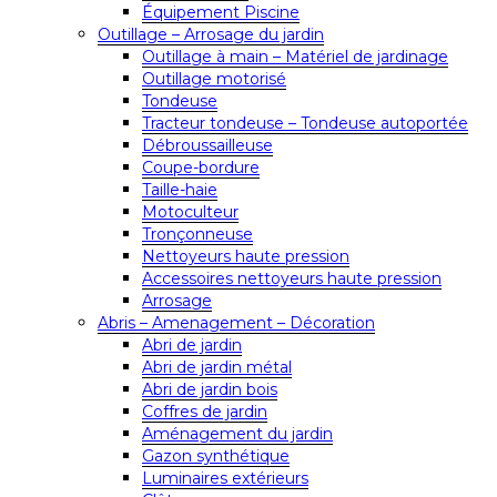
Équipement Piscine
Outillage – Arrosage du jardin
Outillage à main – Matériel de jardinage
Outillage motorisé
Tondeuse
Tracteur tondeuse – Tondeuse autoportée
Débroussailleuse
Coupe-bordure
Taille-haie
Motoculteur
Tronçonneuse
Nettoyeurs haute pression
Accessoires nettoyeurs haute pression
Arrosage
Abris – Amenagement – Décoration
Abri de jardin
Abri de jardin métal
Abri de jardin bois
Coffres de jardin
Aménagement du jardin
Gazon synthétique
Luminaires extérieurs