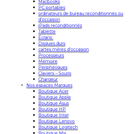
Macbooks
PC portables
ordinateurs de bureau reconditionnés ou
d’occasion
iPads reconditionnés
Tablette
Écrans
Disques durs
cartes mères d’occasion
Processeurs
Mémoire
Périphériques
Claviers – Souris
Chargeur
Nos espaces Marques
Boutique Acer
Boutique Apple
Boutique Asus
Boutique HP
Boutique Intel
Boutique Lenovo
Boutique Logitech
Boutique Msi