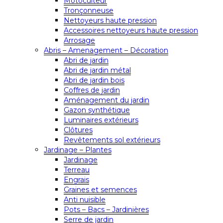
Motoculteur
Tronçonneuse
Nettoyeurs haute pression
Accessoires nettoyeurs haute pression
Arrosage
Abris – Amenagement – Décoration
Abri de jardin
Abri de jardin métal
Abri de jardin bois
Coffres de jardin
Aménagement du jardin
Gazon synthétique
Luminaires extérieurs
Clôtures
Revêtements sol extérieurs
Jardinage – Plantes
Jardinage
Terreau
Engrais
Graines et semences
Anti nuisible
Pots – Bacs – Jardinières
Serre de jardin