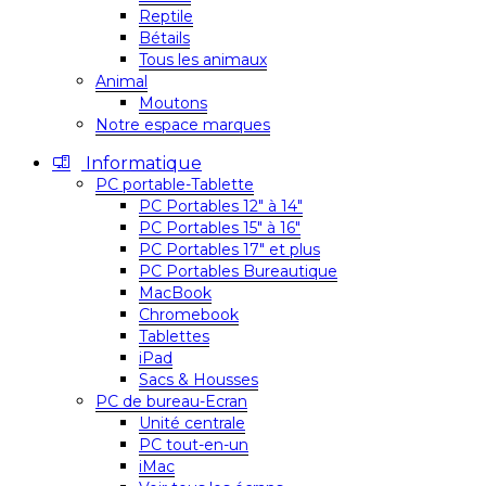
Reptile
Bétails
Tous les animaux
Animal
Moutons
Notre espace marques
Informatique
PC portable-Tablette
PC Portables 12″ à 14″
PC Portables 15″ à 16″
PC Portables 17″ et plus
PC Portables Bureautique
MacBook
Chromebook
Tablettes
iPad
Sacs & Housses
PC de bureau-Ecran
Unité centrale
PC tout-en-un
iMac