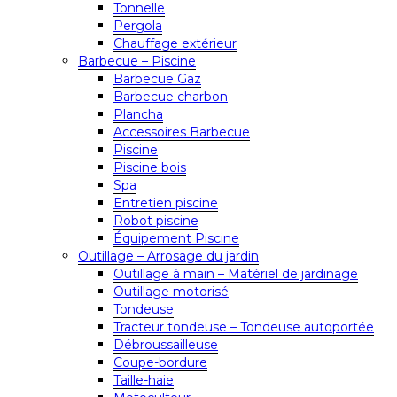
Tonnelle
Pergola
Chauffage extérieur
Barbecue – Piscine
Barbecue Gaz
Barbecue charbon
Plancha
Accessoires Barbecue
Piscine
Piscine bois
Spa
Entretien piscine
Robot piscine
Équipement Piscine
Outillage – Arrosage du jardin
Outillage à main – Matériel de jardinage
Outillage motorisé
Tondeuse
Tracteur tondeuse – Tondeuse autoportée
Débroussailleuse
Coupe-bordure
Taille-haie