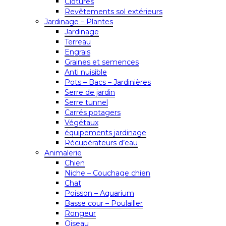
Clôtures
Revêtements sol extérieurs
Jardinage – Plantes
Jardinage
Terreau
Engrais
Graines et semences
Anti nuisible
Pots – Bacs – Jardinières
Serre de jardin
Serre tunnel
Carrés potagers
Végétaux
équipements jardinage
Récupérateurs d’eau
Animalerie
Chien
Niche – Couchage chien
Chat
Poisson – Aquarium
Basse cour – Poulailler
Rongeur
Oiseau