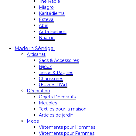
Thé Rapie
Miagro
Karitédiema
Esteval
Abel
Anta Fashion
Naatuu
Made in Sénégal
Artisanat
Sacs & Accessoires
Bijoux
Tissus & Pagnes
Chaussures
Œuvres D’Art
Décoration
Objets Décoratifs
Meubles
Textiles pour la maison
Articles de jardin
Mode
Vêtements pour Hommes
Vêtements pour Femmes