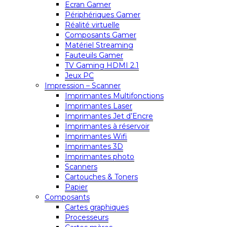
Ecran Gamer
Périphériques Gamer
Réalité virtuelle
Composants Gamer
Matériel Streaming
Fauteuils Gamer
TV Gaming HDMI 2.1
Jeux PC
Impression – Scanner
Imprimantes Multifonctions
Imprimantes Laser
Imprimantes Jet d’Encre
Imprimantes à réservoir
Imprimantes Wifi
Imprimantes 3D
Imprimantes photo
Scanners
Cartouches & Toners
Papier
Composants
Cartes graphiques
Processeurs