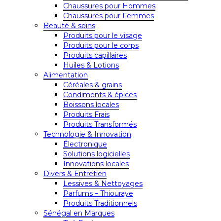
Chaussures pour Hommes
Chaussures pour Femmes
Beauté & soins
Produits pour le visage
Produits pour le corps
Produits capillaires
Huiles & Lotions
Alimentation
Céréales & grains
Condiments & épices
Boissons locales
Produits Frais
Produits Transformés
Technologie & Innovation
Électronique
Solutions logicielles
Innovations locales
Divers & Entretien
Lessives & Nettoyages
Parfums – Thiouraye
Produits Traditionnels
Sénégal en Marques