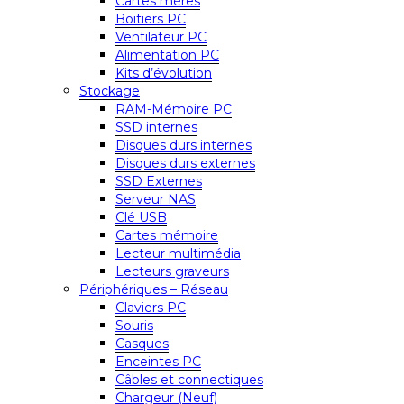
Cartes mères
Boitiers PC
Ventilateur PC
Alimentation PC
Kits d’évolution
Stockage
RAM-Mémoire PC
SSD internes
Disques durs internes
Disques durs externes
SSD Externes
Serveur NAS
Clé USB
Cartes mémoire
Lecteur multimédia
Lecteurs graveurs
Périphériques – Réseau
Claviers PC
Souris
Casques
Enceintes PC
Câbles et connectiques
Chargeur (Neuf)