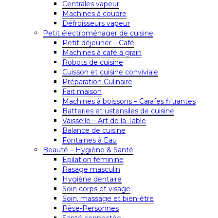
Centrales vapeur
Machines à coudre
Défroisseurs vapeur
Petit électroménager de cuisine
Petit déjeuner – Café
Machines à café à grain
Robots de cuisine
Cuisson et cuisine conviviale
Préparation Culinaire
Fait maison
Machines à boissons – Carafes filtrantes
Batteries et ustensiles de cuisine
Vaisselle – Art de la Table
Balance de cuisine
Fontaines à Eau
Beauté – Hygiène & Santé
Epilation féminine
Rasage masculin
Hygiène dentaire
Soin corps et visage
Soin, massage et bien-être
Pèse-Personnes