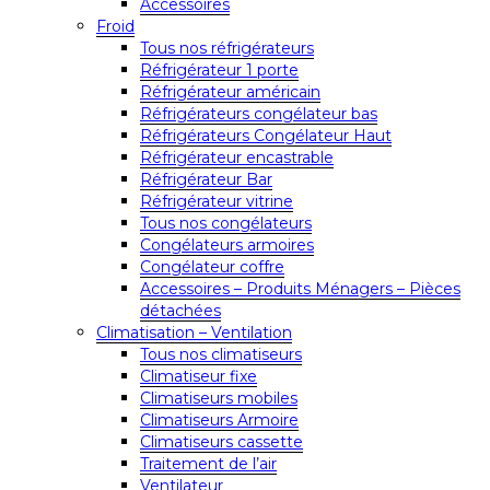
Accessoires
Froid
Tous nos réfrigérateurs
Réfrigérateur 1 porte
Réfrigérateur américain
Réfrigérateurs congélateur bas
Réfrigérateurs Congélateur Haut
Réfrigérateur encastrable
Réfrigérateur Bar
Réfrigérateur vitrine
Tous nos congélateurs
Congélateurs armoires
Congélateur coffre
Accessoires – Produits Ménagers – Pièces
détachées
Climatisation – Ventilation
Tous nos climatiseurs
Climatiseur fixe
Climatiseurs mobiles
Climatiseurs Armoire
Climatiseurs cassette
Traitement de l’air
Ventilateur