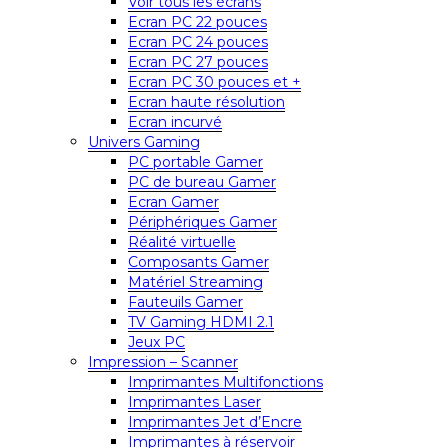
Voir tous les écrans
Ecran PC 22 pouces
Ecran PC 24 pouces
Ecran PC 27 pouces
Ecran PC 30 pouces et +
Ecran haute résolution
Ecran incurvé
Univers Gaming
PC portable Gamer
PC de bureau Gamer
Ecran Gamer
Périphériques Gamer
Réalité virtuelle
Composants Gamer
Matériel Streaming
Fauteuils Gamer
TV Gaming HDMI 2.1
Jeux PC
Impression – Scanner
Imprimantes Multifonctions
Imprimantes Laser
Imprimantes Jet d’Encre
Imprimantes à réservoir