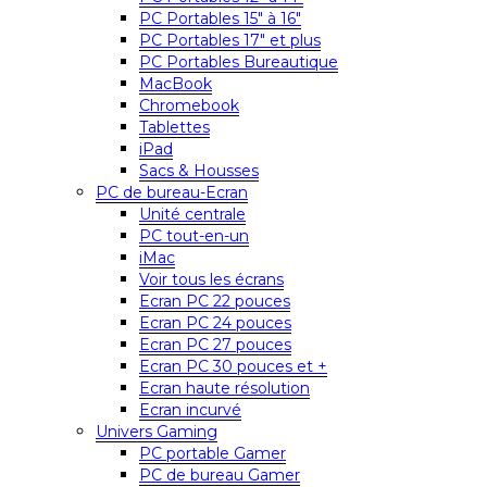
PC Portables 15″ à 16″
PC Portables 17″ et plus
PC Portables Bureautique
MacBook
Chromebook
Tablettes
iPad
Sacs & Housses
PC de bureau-Ecran
Unité centrale
PC tout-en-un
iMac
Voir tous les écrans
Ecran PC 22 pouces
Ecran PC 24 pouces
Ecran PC 27 pouces
Ecran PC 30 pouces et +
Ecran haute résolution
Ecran incurvé
Univers Gaming
PC portable Gamer
PC de bureau Gamer