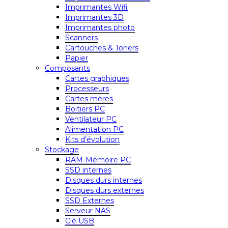
Imprimantes Wifi
Imprimantes 3D
Imprimantes photo
Scanners
Cartouches & Toners
Papier
Composants
Cartes graphiques
Processeurs
Cartes mères
Boitiers PC
Ventilateur PC
Alimentation PC
Kits d’évolution
Stockage
RAM-Mémoire PC
SSD internes
Disques durs internes
Disques durs externes
SSD Externes
Serveur NAS
Clé USB