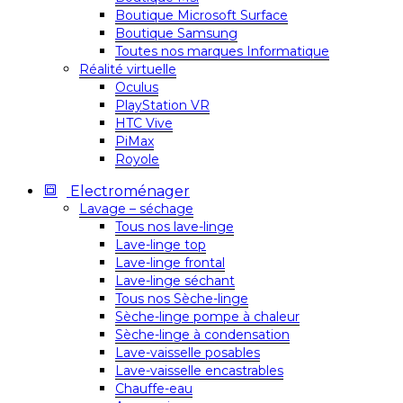
Boutique Microsoft Surface
Boutique Samsung
Toutes nos marques Informatique
Réalité virtuelle
Oculus
PlayStation VR
HTC Vive
PiMax
Royole
Electroménager
Lavage – séchage
Tous nos lave-linge
Lave-linge top
Lave-linge frontal
Lave-linge séchant
Tous nos Sèche-linge
Sèche-linge pompe à chaleur
Sèche-linge à condensation
Lave-vaisselle posables
Lave-vaisselle encastrables
Chauffe-eau