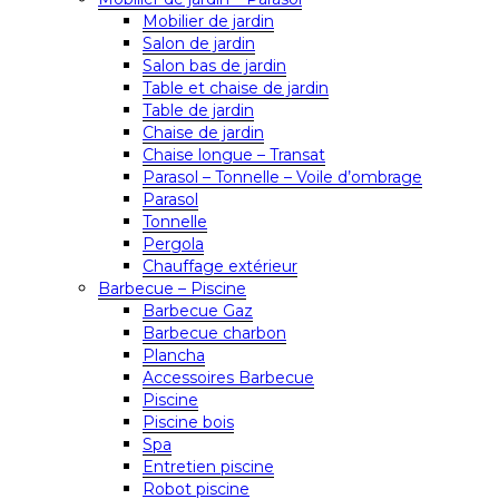
Mobilier de jardin
Salon de jardin
Salon bas de jardin
Table et chaise de jardin
Table de jardin
Chaise de jardin
Chaise longue – Transat
Parasol – Tonnelle – Voile d’ombrage
Parasol
Tonnelle
Pergola
Chauffage extérieur
Barbecue – Piscine
Barbecue Gaz
Barbecue charbon
Plancha
Accessoires Barbecue
Piscine
Piscine bois
Spa
Entretien piscine
Robot piscine