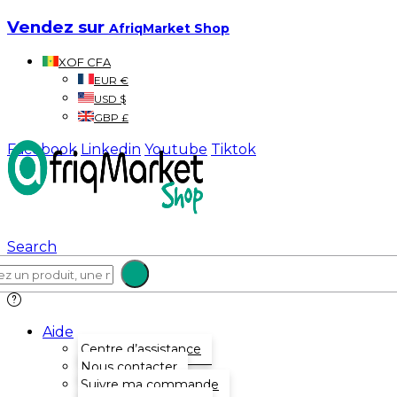
Vendez sur
AfriqMarket Shop
XOF CFA
EUR €
USD $
GBP £
Facebook
Linkedin
Youtube
Tiktok
Search
Aide
Centre d’assistance
Nous contacter
Suivre ma commande