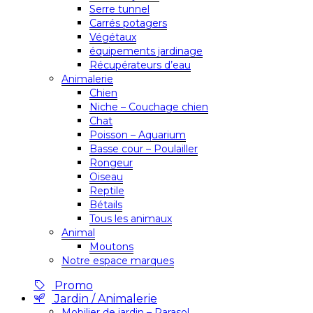
Serre tunnel
Carrés potagers
Végétaux
équipements jardinage
Récupérateurs d’eau
Animalerie
Chien
Niche – Couchage chien
Chat
Poisson – Aquarium
Basse cour – Poulailler
Rongeur
Oiseau
Reptile
Bétails
Tous les animaux
Animal
Moutons
Notre espace marques
Promo
Jardin / Animalerie
Mobilier de jardin – Parasol