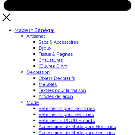
Made in Sénégal
Artisanat
Sacs & Accessoires
Bijoux
Tissus & Pagnes
Chaussures
Œuvres D’Art
Décoration
Objets Décoratifs
Meubles
Textiles pour la maison
Articles de jardin
Mode
Vêtements pour Hommes
Vêtements pour Femmes
Vêtements POUR Enfants
Accessoires de Mode pour Hommes
Accessoires de Mode pour Femmes