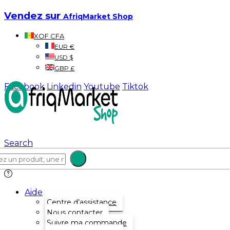
Vendez sur
AfriqMarket Shop
XOF CFA
EUR €
USD $
GBP £
Facebook
Linkedin
Youtube
Tiktok
Search
Aide
Centre d’assistance
Nous contacter
Suivre ma commande