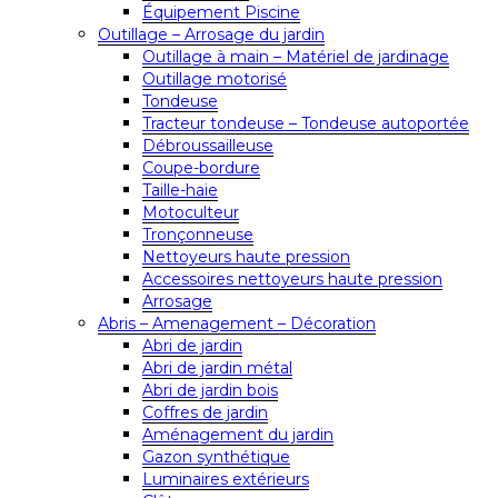
Équipement Piscine
Outillage – Arrosage du jardin
Outillage à main – Matériel de jardinage
Outillage motorisé
Tondeuse
Tracteur tondeuse – Tondeuse autoportée
Débroussailleuse
Coupe-bordure
Taille-haie
Motoculteur
Tronçonneuse
Nettoyeurs haute pression
Accessoires nettoyeurs haute pression
Arrosage
Abris – Amenagement – Décoration
Abri de jardin
Abri de jardin métal
Abri de jardin bois
Coffres de jardin
Aménagement du jardin
Gazon synthétique
Luminaires extérieurs