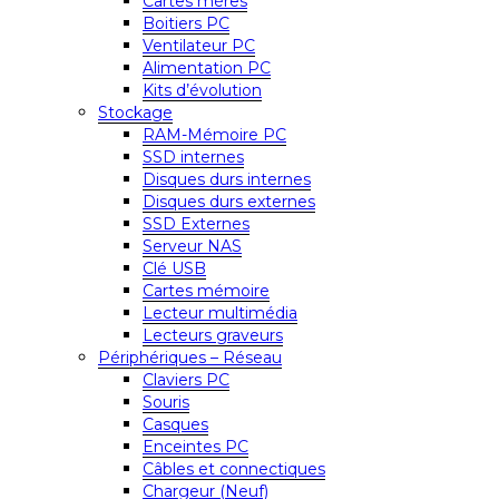
Cartes mères
Boitiers PC
Ventilateur PC
Alimentation PC
Kits d’évolution
Stockage
RAM-Mémoire PC
SSD internes
Disques durs internes
Disques durs externes
SSD Externes
Serveur NAS
Clé USB
Cartes mémoire
Lecteur multimédia
Lecteurs graveurs
Périphériques – Réseau
Claviers PC
Souris
Casques
Enceintes PC
Câbles et connectiques
Chargeur (Neuf)