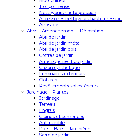
Motoculteur
Tronçonneuse
Nettoyeurs haute pression
Accessoires nettoyeurs haute pression
Arrosage
Abris – Amenagement – Décoration
Abri de jardin
Abri de jardin métal
Abri de jardin bois
Coffres de jardin
Aménagement du jardin
Gazon synthétique
Luminaires extérieurs
Clôtures
Revêtements sol extérieurs
Jardinage – Plantes
Jardinage
Terreau
Engrais
Graines et semences
Anti nuisible
Pots – Bacs – Jardinières
Serre de jardin