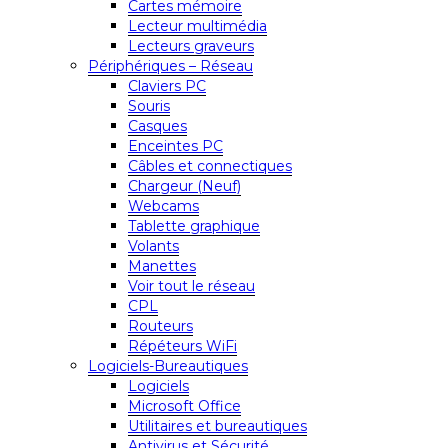
Cartes mémoire
Lecteur multimédia
Lecteurs graveurs
Périphériques – Réseau
Claviers PC
Souris
Casques
Enceintes PC
Câbles et connectiques
Chargeur (Neuf)
Webcams
Tablette graphique
Volants
Manettes
Voir tout le réseau
CPL
Routeurs
Répéteurs WiFi
Logiciels-Bureautiques
Logiciels
Microsoft Office
Utilitaires et bureautiques
Antivirus et Sécurité