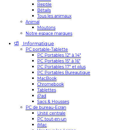
Reptile
Bétails
Tous les animaux
Animal
Moutons
Notre espace marques
Informatique
PC portable-Tablette
PC Portables 12″ à 14″
PC Portables 15″ à 16″
PC Portables 17″ et plus
PC Portables Bureautique
MacBook
Chromebook
Tablettes
iPad
Sacs & Housses
PC de bureau-Ecran
Unité centrale
PC tout-en-un
iMac