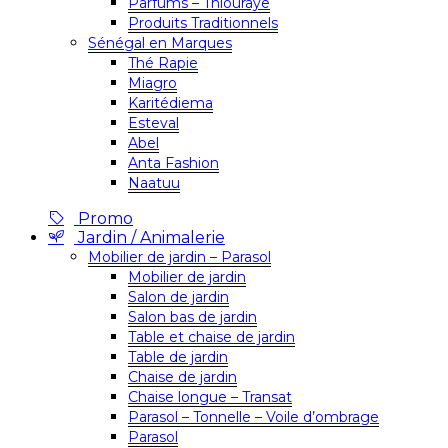
Parfums – Thiouraye
Produits Traditionnels
Sénégal en Marques
Thé Rapie
Miagro
Karitédiema
Esteval
Abel
Anta Fashion
Naatuu
Promo
Jardin / Animalerie
Mobilier de jardin – Parasol
Mobilier de jardin
Salon de jardin
Salon bas de jardin
Table et chaise de jardin
Table de jardin
Chaise de jardin
Chaise longue – Transat
Parasol – Tonnelle – Voile d’ombrage
Parasol