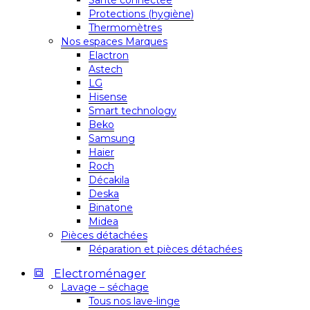
Santé connectée
Protections (hygiène)
Thermomètres
Nos espaces Marques
Elactron
Astech
LG
Hisense
Smart technology
Beko
Samsung
Haier
Roch
Décakila
Deska
Binatone
Midea
Pièces détachées
Réparation et pièces détachées
Electroménager
Lavage – séchage
Tous nos lave-linge