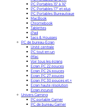
PC Portables 15″ à 16″
PC Portables 17″ et plus
PC Portables Bureautique
MacBook
Chromebook
Tablettes
iPad
Sacs & Housses
PC de bureau-Ecran
Unité centrale
PC tout-en-un
iMac
Voir tous les écrans
Ecran PC 22 pouces
Ecran PC 24 pouces
Ecran PC 27 pouces
Ecran PC 30 pouces et +
Ecran haute résolution
Ecran incurvé
Univers Gaming
PC portable Gamer
PC de bureau Gamer