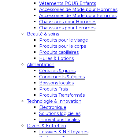
Vêtements POUR Enfants
Accessoires de Mode pour Hommes
Accessoires de Mode pour Femmes
Chaussures pour Hommes
Chaussures pour Femmes
Beauté & soins
Produits pour le visage
Produits pour le corps
Produits capillaires
Huiles & Lotions
Alimentation
Céréales & grains
Condiments & épices
Boissons locales
Produits Frais
Produits Transformés
Technologie & Innovation
Électronique
Solutions logicielles
Innovations locales
Divers & Entretien
Lessives & Nettoyages