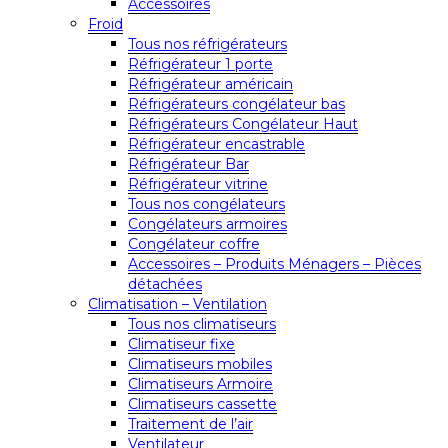
Accessoires
Froid
Tous nos réfrigérateurs
Réfrigérateur 1 porte
Réfrigérateur américain
Réfrigérateurs congélateur bas
Réfrigérateurs Congélateur Haut
Réfrigérateur encastrable
Réfrigérateur Bar
Réfrigérateur vitrine
Tous nos congélateurs
Congélateurs armoires
Congélateur coffre
Accessoires – Produits Ménagers – Pièces
détachées
Climatisation – Ventilation
Tous nos climatiseurs
Climatiseur fixe
Climatiseurs mobiles
Climatiseurs Armoire
Climatiseurs cassette
Traitement de l’air
Ventilateur