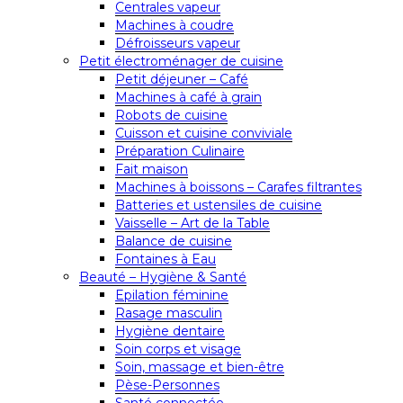
Centrales vapeur
Machines à coudre
Défroisseurs vapeur
Petit électroménager de cuisine
Petit déjeuner – Café
Machines à café à grain
Robots de cuisine
Cuisson et cuisine conviviale
Préparation Culinaire
Fait maison
Machines à boissons – Carafes filtrantes
Batteries et ustensiles de cuisine
Vaisselle – Art de la Table
Balance de cuisine
Fontaines à Eau
Beauté – Hygiène & Santé
Epilation féminine
Rasage masculin
Hygiène dentaire
Soin corps et visage
Soin, massage et bien-être
Pèse-Personnes