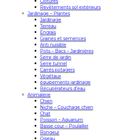
Clôtures
Revêtements sol extérieurs
Jardinage – Plantes
Jardinage
Terreau
Engrais
Graines et semences
Anti nuisible
Pots – Bacs – Jardinières
Serre de jardin
Serre tunnel
Carrés potagers
Végétaux
équipements jardinage
Récupérateurs d’eau
Animalerie
Chien
Niche – Couchage chien
Chat
Poisson – Aquarium
Basse cour – Poulailler
Rongeur
Oiseau