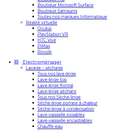
Boutique Microsoft Surface
Boutique Samsung
Toutes nos marques Informatique
Réalité virtuelle
Oculus
PlayStation VR
HTC Vive
PiMax
Royole
Electroménager
Lavage – séchage
Tous nos lave-linge
Lave-linge top
Lave-linge frontal
Lave-linge séchant
Tous nos Sèche-linge
Sèche-linge pompe à chaleur
Sèche-linge à condensation
Lave-vaisselle posables
Lave-vaisselle encastrables
Chauffe-eau