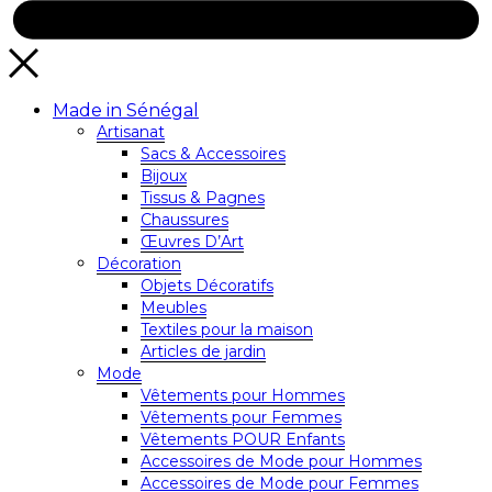
Made in Sénégal
Artisanat
Sacs & Accessoires
Bijoux
Tissus & Pagnes
Chaussures
Œuvres D’Art
Décoration
Objets Décoratifs
Meubles
Textiles pour la maison
Articles de jardin
Mode
Vêtements pour Hommes
Vêtements pour Femmes
Vêtements POUR Enfants
Accessoires de Mode pour Hommes
Accessoires de Mode pour Femmes