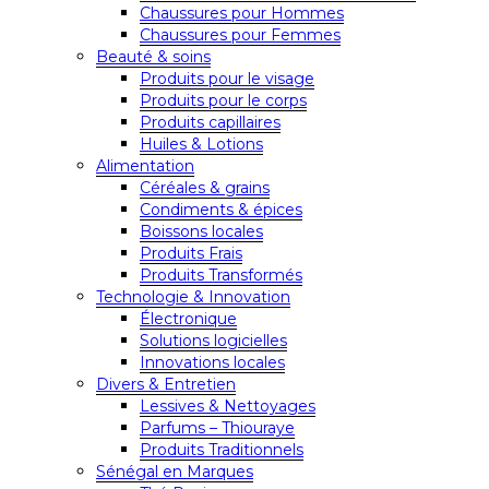
Chaussures pour Hommes
Chaussures pour Femmes
Beauté & soins
Produits pour le visage
Produits pour le corps
Produits capillaires
Huiles & Lotions
Alimentation
Céréales & grains
Condiments & épices
Boissons locales
Produits Frais
Produits Transformés
Technologie & Innovation
Électronique
Solutions logicielles
Innovations locales
Divers & Entretien
Lessives & Nettoyages
Parfums – Thiouraye
Produits Traditionnels
Sénégal en Marques