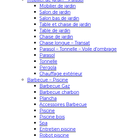
Mobilier de jardin
Salon de jardin
Salon bas de jardin
Table et chaise de jardin
Table de jardin
Chaise de jardin
Chaise longue – Transat
Parasol – Tonnelle – Voile d’ombrage
Parasol
Tonnelle
Pergola
Chauffage extérieur
Barbecue – Piscine
Barbecue Gaz
Barbecue charbon
Plancha
Accessoires Barbecue
Piscine
Piscine bois
Spa
Entretien piscine
Robot piscine