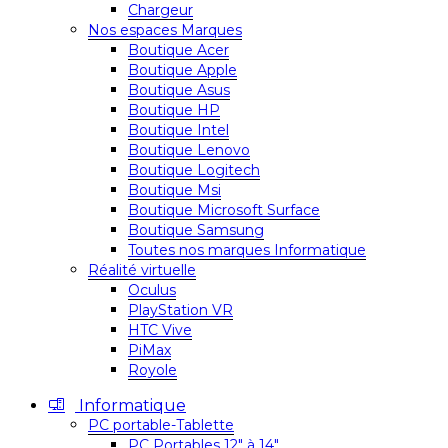
Chargeur
Nos espaces Marques
Boutique Acer
Boutique Apple
Boutique Asus
Boutique HP
Boutique Intel
Boutique Lenovo
Boutique Logitech
Boutique Msi
Boutique Microsoft Surface
Boutique Samsung
Toutes nos marques Informatique
Réalité virtuelle
Oculus
PlayStation VR
HTC Vive
PiMax
Royole
Informatique
PC portable-Tablette
PC Portables 12″ à 14″