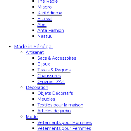
Thé Rapie
Miagro
Karitédiema
Esteval
Abel
Anta Fashion
Naatuu
Made in Sénégal
Artisanat
Sacs & Accessoires
Bijoux
Tissus & Pagnes
Chaussures
Œuvres D’Art
Décoration
Objets Décoratifs
Meubles
Textiles pour la maison
Articles de jardin
Mode
Vêtements pour Hommes
Vêtements pour Femmes