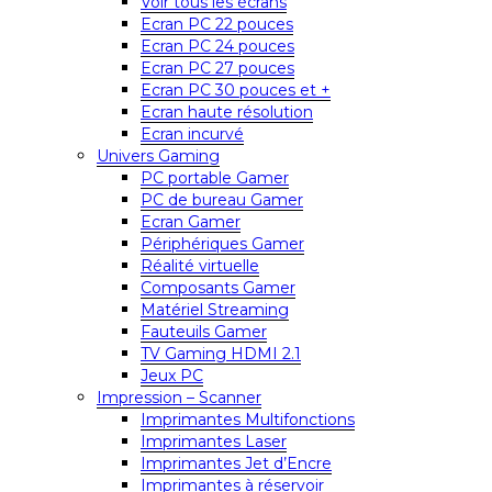
Voir tous les écrans
Ecran PC 22 pouces
Ecran PC 24 pouces
Ecran PC 27 pouces
Ecran PC 30 pouces et +
Ecran haute résolution
Ecran incurvé
Univers Gaming
PC portable Gamer
PC de bureau Gamer
Ecran Gamer
Périphériques Gamer
Réalité virtuelle
Composants Gamer
Matériel Streaming
Fauteuils Gamer
TV Gaming HDMI 2.1
Jeux PC
Impression – Scanner
Imprimantes Multifonctions
Imprimantes Laser
Imprimantes Jet d’Encre
Imprimantes à réservoir