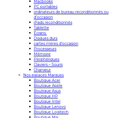
Macbooks
PC portables
ordinateurs de bureau reconditionnés ou
d’occasion
iPads reconditionnés
Tablette
Écrans
Disques durs
cartes mères d’occasion
Processeurs
Mémoire
Périphériques
Claviers – Souris
Chargeur
Nos espaces Marques
Boutique Acer
Boutique Apple
Boutique Asus
Boutique HP
Boutique Intel
Boutique Lenovo
Boutique Logitech
Boutique Msi