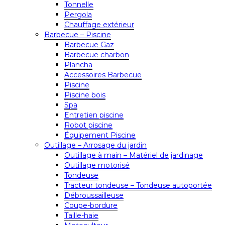
Tonnelle
Pergola
Chauffage extérieur
Barbecue – Piscine
Barbecue Gaz
Barbecue charbon
Plancha
Accessoires Barbecue
Piscine
Piscine bois
Spa
Entretien piscine
Robot piscine
Équipement Piscine
Outillage – Arrosage du jardin
Outillage à main – Matériel de jardinage
Outillage motorisé
Tondeuse
Tracteur tondeuse – Tondeuse autoportée
Débroussailleuse
Coupe-bordure
Taille-haie