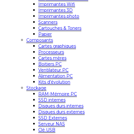
Imprimantes Wifi
Imprimantes 3D
Imprimantes photo
Scanners
Cartouches & Toners
Papier
Composants
Cartes graphiques
Processeurs
Cartes mères
Boitiers PC
Ventilateur PC
Alimentation PC
Kits d’évolution
Stockage
RAM-Mémoire PC
SSD internes
Disques durs internes
Disques durs externes
SSD Externes
Serveur NAS
Clé USB