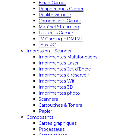
Ecran Gamer
Périphériques Gamer
Réalité virtuelle
Composants Gamer
Matériel Streaming
Fauteuils Gamer
TV Gaming HDMI 2.1
Jeux PC
Impression – Scanner
Imprimantes Multifonctions
Imprimantes Laser
Imprimantes Jet d’Encre
Imprimantes à réservoir
Imprimantes Wifi
Imprimantes 3D
Imprimantes photo
Scanners
Cartouches & Toners
Papier
Composants
Cartes graphiques
Processeurs