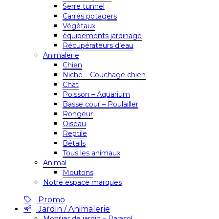
Serre tunnel
Carrés potagers
Végétaux
équipements jardinage
Récupérateurs d’eau
Animalerie
Chien
Niche – Couchage chien
Chat
Poisson – Aquarium
Basse cour – Poulailler
Rongeur
Oiseau
Reptile
Bétails
Tous les animaux
Animal
Moutons
Notre espace marques
Promo
Jardin / Animalerie
Mobilier de jardin – Parasol