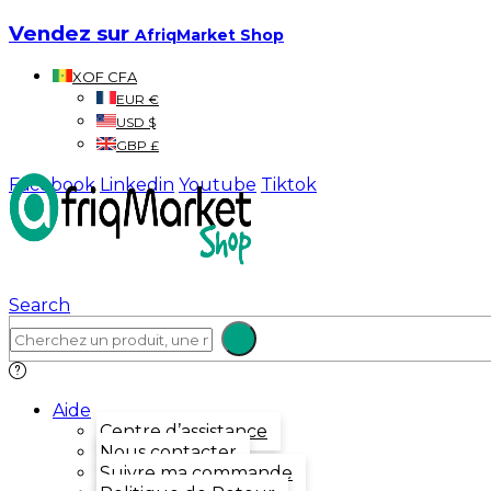
Vendez sur
AfriqMarket Shop
XOF CFA
EUR €
USD $
GBP £
Facebook
Linkedin
Youtube
Tiktok
Search
Aide
Centre d’assistance
Nous contacter
Suivre ma commande