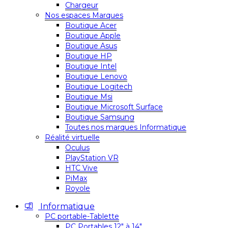
Chargeur
Nos espaces Marques
Boutique Acer
Boutique Apple
Boutique Asus
Boutique HP
Boutique Intel
Boutique Lenovo
Boutique Logitech
Boutique Msi
Boutique Microsoft Surface
Boutique Samsung
Toutes nos marques Informatique
Réalité virtuelle
Oculus
PlayStation VR
HTC Vive
PiMax
Royole
Informatique
PC portable-Tablette
PC Portables 12″ à 14″