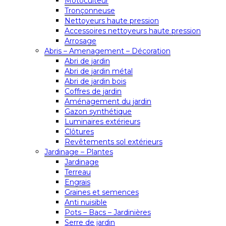
Motoculteur
Tronçonneuse
Nettoyeurs haute pression
Accessoires nettoyeurs haute pression
Arrosage
Abris – Amenagement – Décoration
Abri de jardin
Abri de jardin métal
Abri de jardin bois
Coffres de jardin
Aménagement du jardin
Gazon synthétique
Luminaires extérieurs
Clôtures
Revêtements sol extérieurs
Jardinage – Plantes
Jardinage
Terreau
Engrais
Graines et semences
Anti nuisible
Pots – Bacs – Jardinières
Serre de jardin