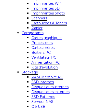
Imprimantes Wifi
Imprimantes 3D
Imprimantes photo
Scanners
Cartouches & Toners
Papier
Composants
Cartes graphiques
Processeurs
Cartes mères
Boitiers PC
Ventilateur PC
Alimentation PC
Kits d’évolution
Stockage
RAM-Mémoire PC
SSD internes
Disques durs internes
Disques durs externes
SSD Externes
Serveur NAS
Clé USB