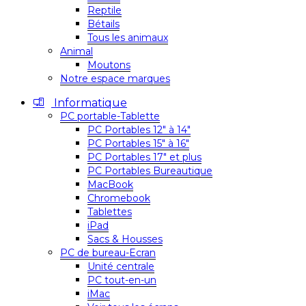
Reptile
Bétails
Tous les animaux
Animal
Moutons
Notre espace marques
Informatique
PC portable-Tablette
PC Portables 12″ à 14″
PC Portables 15″ à 16″
PC Portables 17″ et plus
PC Portables Bureautique
MacBook
Chromebook
Tablettes
iPad
Sacs & Housses
PC de bureau-Ecran
Unité centrale
PC tout-en-un
iMac