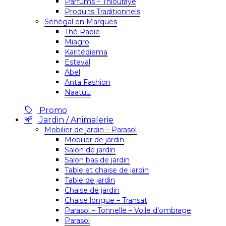
Parfums – Thiouraye
Produits Traditionnels
Sénégal en Marques
Thé Rapie
Miagro
Karitédiema
Esteval
Abel
Anta Fashion
Naatuu
Promo
Jardin / Animalerie
Mobilier de jardin – Parasol
Mobilier de jardin
Salon de jardin
Salon bas de jardin
Table et chaise de jardin
Table de jardin
Chaise de jardin
Chaise longue – Transat
Parasol – Tonnelle – Voile d’ombrage
Parasol