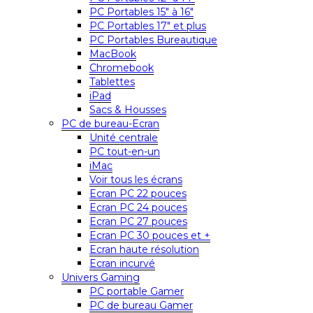
PC Portables 15″ à 16″
PC Portables 17″ et plus
PC Portables Bureautique
MacBook
Chromebook
Tablettes
iPad
Sacs & Housses
PC de bureau-Ecran
Unité centrale
PC tout-en-un
iMac
Voir tous les écrans
Ecran PC 22 pouces
Ecran PC 24 pouces
Ecran PC 27 pouces
Ecran PC 30 pouces et +
Ecran haute résolution
Ecran incurvé
Univers Gaming
PC portable Gamer
PC de bureau Gamer