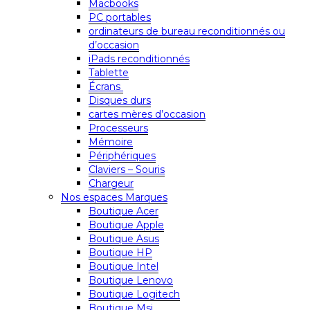
Macbooks
PC portables
ordinateurs de bureau reconditionnés ou
d’occasion
iPads reconditionnés
Tablette
Écrans
Disques durs
cartes mères d’occasion
Processeurs
Mémoire
Périphériques
Claviers – Souris
Chargeur
Nos espaces Marques
Boutique Acer
Boutique Apple
Boutique Asus
Boutique HP
Boutique Intel
Boutique Lenovo
Boutique Logitech
Boutique Msi