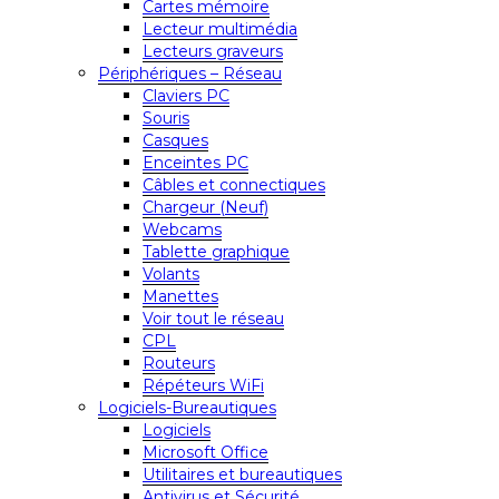
Cartes mémoire
Lecteur multimédia
Lecteurs graveurs
Périphériques – Réseau
Claviers PC
Souris
Casques
Enceintes PC
Câbles et connectiques
Chargeur (Neuf)
Webcams
Tablette graphique
Volants
Manettes
Voir tout le réseau
CPL
Routeurs
Répéteurs WiFi
Logiciels-Bureautiques
Logiciels
Microsoft Office
Utilitaires et bureautiques
Antivirus et Sécurité