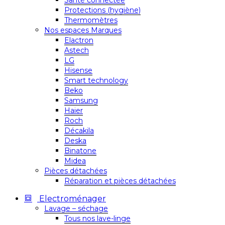
Santé connectée
Protections (hygiène)
Thermomètres
Nos espaces Marques
Elactron
Astech
LG
Hisense
Smart technology
Beko
Samsung
Haier
Roch
Décakila
Deska
Binatone
Midea
Pièces détachées
Réparation et pièces détachées
Electroménager
Lavage – séchage
Tous nos lave-linge