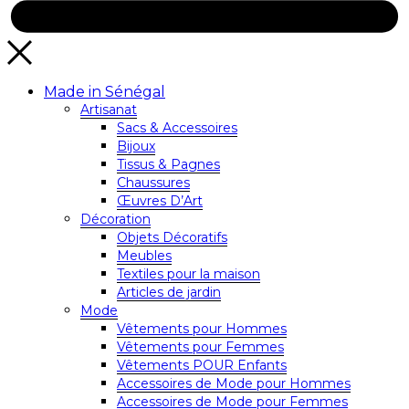
Made in Sénégal
Artisanat
Sacs & Accessoires
Bijoux
Tissus & Pagnes
Chaussures
Œuvres D’Art
Décoration
Objets Décoratifs
Meubles
Textiles pour la maison
Articles de jardin
Mode
Vêtements pour Hommes
Vêtements pour Femmes
Vêtements POUR Enfants
Accessoires de Mode pour Hommes
Accessoires de Mode pour Femmes