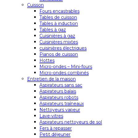
Cuisson
Fours encastrables
Tables de cuisson
Tables à induction
Tables à gaz
Cuisinières à gaz
Cuisinières mixtes
cuisinières électriques
Pianos de cuisson
Hottes
Micro-ondes – Mini-fours
Micro-ondes combinés
Entretien de la maison
Aspirateurs sans sac
Aspirateurs balais
Aspirateurs robots
Aspirateurs traîneaux
Nettoyeurs vapeur
Lave-vitres
Aspirateurs nettoyeurs de sol
Fers à repasser
Petit déjeuner