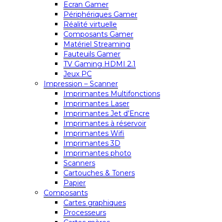
Ecran Gamer
Périphériques Gamer
Réalité virtuelle
Composants Gamer
Matériel Streaming
Fauteuils Gamer
TV Gaming HDMI 2.1
Jeux PC
Impression – Scanner
Imprimantes Multifonctions
Imprimantes Laser
Imprimantes Jet d’Encre
Imprimantes à réservoir
Imprimantes Wifi
Imprimantes 3D
Imprimantes photo
Scanners
Cartouches & Toners
Papier
Composants
Cartes graphiques
Processeurs