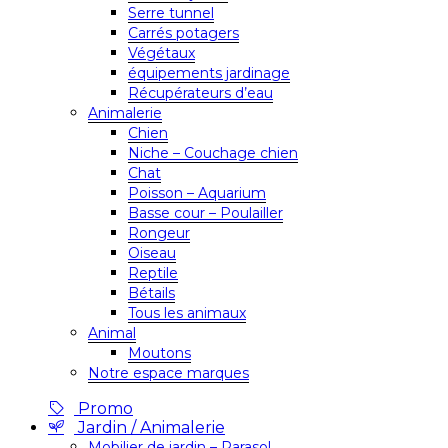
Serre tunnel
Carrés potagers
Végétaux
équipements jardinage
Récupérateurs d’eau
Animalerie
Chien
Niche – Couchage chien
Chat
Poisson – Aquarium
Basse cour – Poulailler
Rongeur
Oiseau
Reptile
Bétails
Tous les animaux
Animal
Moutons
Notre espace marques
Promo
Jardin / Animalerie
Mobilier de jardin – Parasol