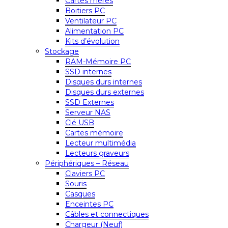
Cartes mères
Boitiers PC
Ventilateur PC
Alimentation PC
Kits d’évolution
Stockage
RAM-Mémoire PC
SSD internes
Disques durs internes
Disques durs externes
SSD Externes
Serveur NAS
Clé USB
Cartes mémoire
Lecteur multimédia
Lecteurs graveurs
Périphériques – Réseau
Claviers PC
Souris
Casques
Enceintes PC
Câbles et connectiques
Chargeur (Neuf)