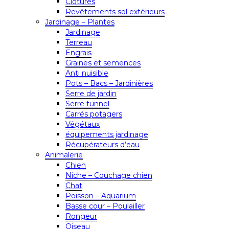
Clôtures
Revêtements sol extérieurs
Jardinage – Plantes
Jardinage
Terreau
Engrais
Graines et semences
Anti nuisible
Pots – Bacs – Jardinières
Serre de jardin
Serre tunnel
Carrés potagers
Végétaux
équipements jardinage
Récupérateurs d’eau
Animalerie
Chien
Niche – Couchage chien
Chat
Poisson – Aquarium
Basse cour – Poulailler
Rongeur
Oiseau