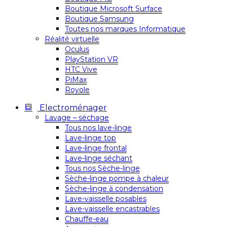
Boutique Microsoft Surface
Boutique Samsung
Toutes nos marques Informatique
Réalité virtuelle
Oculus
PlayStation VR
HTC Vive
PiMax
Royole
Electroménager
Lavage – séchage
Tous nos lave-linge
Lave-linge top
Lave-linge frontal
Lave-linge séchant
Tous nos Sèche-linge
Sèche-linge pompe à chaleur
Sèche-linge à condensation
Lave-vaisselle posables
Lave-vaisselle encastrables
Chauffe-eau