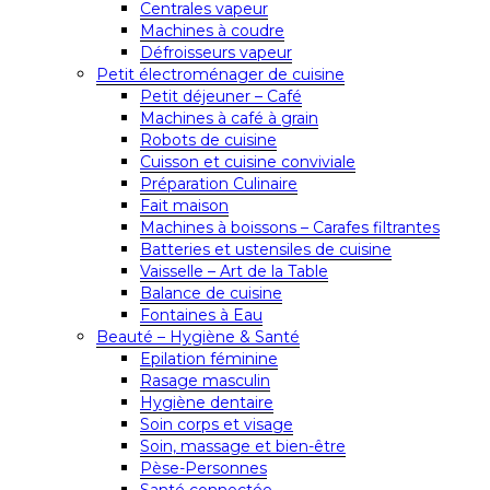
Centrales vapeur
Machines à coudre
Défroisseurs vapeur
Petit électroménager de cuisine
Petit déjeuner – Café
Machines à café à grain
Robots de cuisine
Cuisson et cuisine conviviale
Préparation Culinaire
Fait maison
Machines à boissons – Carafes filtrantes
Batteries et ustensiles de cuisine
Vaisselle – Art de la Table
Balance de cuisine
Fontaines à Eau
Beauté – Hygiène & Santé
Epilation féminine
Rasage masculin
Hygiène dentaire
Soin corps et visage
Soin, massage et bien-être
Pèse-Personnes