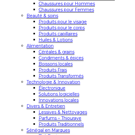
Chaussures pour Hommes
Chaussures pour Femmes
Beauté & soins
Produits pour le visage
Produits pour le corps
Produits capillaires
Huiles & Lotions
Alimentation
Céréales & grains
Condiments & épices
Boissons locales
Produits Frais
Produits Transformés
Technologie & Innovation
Électronique
Solutions logicielles
Innovations locales
Divers & Entretien
Lessives & Nettoyages
Parfums – Thiouraye
Produits Traditionnels
Sénégal en Marques