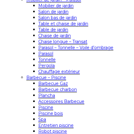
Mobilier de jardin
Salon de jardin
Salon bas de jardin
Table et chaise de jardin
Table de jardin
Chaise de jardin
Chaise longue – Transat
Parasol – Tonnelle – Voile d’ombrage
Parasol
Tonnelle
Pergola
Chauffage extérieur
Barbecue – Piscine
Barbecue Gaz
Barbecue charbon
Plancha
Accessoires Barbecue
Piscine
Piscine bois
Spa
Entretien piscine
Robot piscine