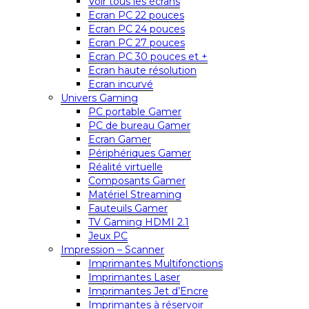
Voir tous les écrans
Ecran PC 22 pouces
Ecran PC 24 pouces
Ecran PC 27 pouces
Ecran PC 30 pouces et +
Ecran haute résolution
Ecran incurvé
Univers Gaming
PC portable Gamer
PC de bureau Gamer
Ecran Gamer
Périphériques Gamer
Réalité virtuelle
Composants Gamer
Matériel Streaming
Fauteuils Gamer
TV Gaming HDMI 2.1
Jeux PC
Impression – Scanner
Imprimantes Multifonctions
Imprimantes Laser
Imprimantes Jet d’Encre
Imprimantes à réservoir