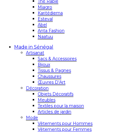
Thé Rapie
Miagro
Karitédiema
Esteval
Abel
Anta Fashion
Naatuu
Made in Sénégal
Artisanat
Sacs & Accessoires
Bijoux
Tissus & Pagnes
Chaussures
Œuvres D’Art
Décoration
Objets Décoratifs
Meubles
Textiles pour la maison
Articles de jardin
Mode
Vêtements pour Hommes
Vêtements pour Femmes