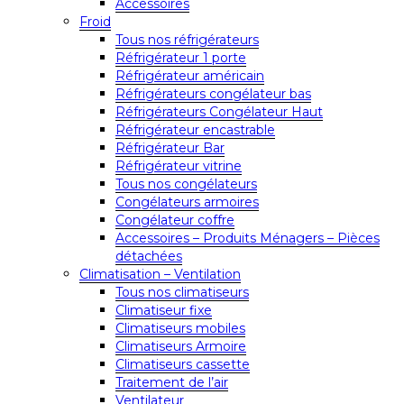
Accessoires
Froid
Tous nos réfrigérateurs
Réfrigérateur 1 porte
Réfrigérateur américain
Réfrigérateurs congélateur bas
Réfrigérateurs Congélateur Haut
Réfrigérateur encastrable
Réfrigérateur Bar
Réfrigérateur vitrine
Tous nos congélateurs
Congélateurs armoires
Congélateur coffre
Accessoires – Produits Ménagers – Pièces
détachées
Climatisation – Ventilation
Tous nos climatiseurs
Climatiseur fixe
Climatiseurs mobiles
Climatiseurs Armoire
Climatiseurs cassette
Traitement de l’air
Ventilateur