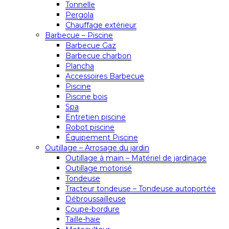
Tonnelle
Pergola
Chauffage extérieur
Barbecue – Piscine
Barbecue Gaz
Barbecue charbon
Plancha
Accessoires Barbecue
Piscine
Piscine bois
Spa
Entretien piscine
Robot piscine
Équipement Piscine
Outillage – Arrosage du jardin
Outillage à main – Matériel de jardinage
Outillage motorisé
Tondeuse
Tracteur tondeuse – Tondeuse autoportée
Débroussailleuse
Coupe-bordure
Taille-haie