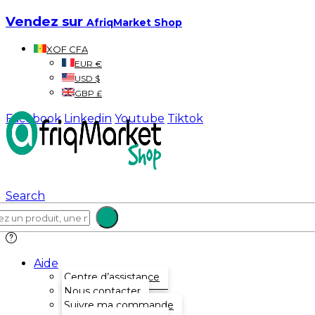
Vendez sur
AfriqMarket Shop
XOF CFA
EUR €
USD $
GBP £
Facebook
Linkedin
Youtube
Tiktok
Search
Aide
Centre d’assistance
Nous contacter
Suivre ma commande