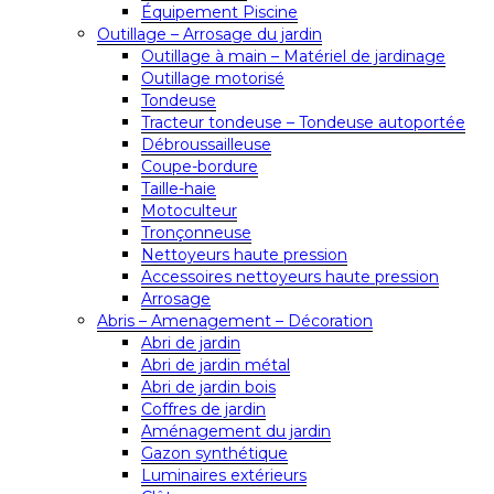
Équipement Piscine
Outillage – Arrosage du jardin
Outillage à main – Matériel de jardinage
Outillage motorisé
Tondeuse
Tracteur tondeuse – Tondeuse autoportée
Débroussailleuse
Coupe-bordure
Taille-haie
Motoculteur
Tronçonneuse
Nettoyeurs haute pression
Accessoires nettoyeurs haute pression
Arrosage
Abris – Amenagement – Décoration
Abri de jardin
Abri de jardin métal
Abri de jardin bois
Coffres de jardin
Aménagement du jardin
Gazon synthétique
Luminaires extérieurs