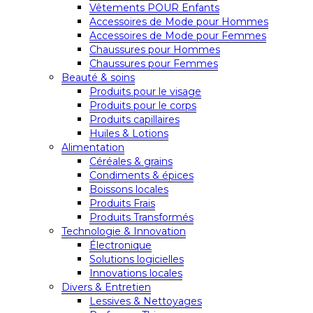
Vêtements POUR Enfants
Accessoires de Mode pour Hommes
Accessoires de Mode pour Femmes
Chaussures pour Hommes
Chaussures pour Femmes
Beauté & soins
Produits pour le visage
Produits pour le corps
Produits capillaires
Huiles & Lotions
Alimentation
Céréales & grains
Condiments & épices
Boissons locales
Produits Frais
Produits Transformés
Technologie & Innovation
Électronique
Solutions logicielles
Innovations locales
Divers & Entretien
Lessives & Nettoyages