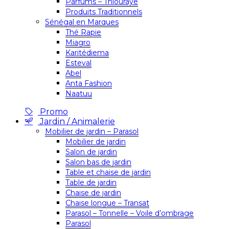
Parfums – Thiouraye
Produits Traditionnels
Sénégal en Marques
Thé Rapie
Miagro
Karitédiema
Esteval
Abel
Anta Fashion
Naatuu
Promo
Jardin / Animalerie
Mobilier de jardin – Parasol
Mobilier de jardin
Salon de jardin
Salon bas de jardin
Table et chaise de jardin
Table de jardin
Chaise de jardin
Chaise longue – Transat
Parasol – Tonnelle – Voile d’ombrage
Parasol