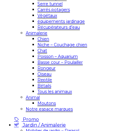
Serre tunnel
Carrés potagers
Végétaux
équipements jardinage
Récupérateurs d’eau
Animalerie
Chien
Niche – Couchage chien
Chat
Poisson – Aquarium
Basse cour – Poulailler
Rongeur
Oiseau
Reptile
Bétails
Tous les animaux
Animal
Moutons
Notre espace marques
Promo
Jardin / Animalerie
Mobilier de jardin – Parasol