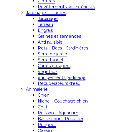
Clôtures
Revêtements sol extérieurs
Jardinage – Plantes
Jardinage
Terreau
Engrais
Graines et semences
Anti nuisible
Pots – Bacs – Jardinières
Serre de jardin
Serre tunnel
Carrés potagers
Végétaux
équipements jardinage
Récupérateurs d’eau
Animalerie
Chien
Niche – Couchage chien
Chat
Poisson – Aquarium
Basse cour – Poulailler
Rongeur
Oiseau