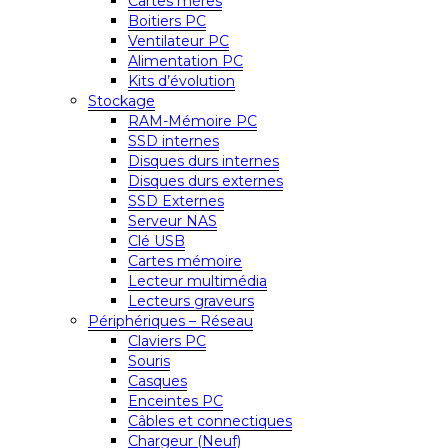
Cartes mères
Boitiers PC
Ventilateur PC
Alimentation PC
Kits d’évolution
Stockage
RAM-Mémoire PC
SSD internes
Disques durs internes
Disques durs externes
SSD Externes
Serveur NAS
Clé USB
Cartes mémoire
Lecteur multimédia
Lecteurs graveurs
Périphériques – Réseau
Claviers PC
Souris
Casques
Enceintes PC
Câbles et connectiques
Chargeur (Neuf)