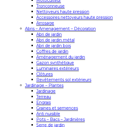
Motoculteur
Tronçonneuse
Nettoyeurs haute pression
Accessoires nettoyeurs haute pression
Arrosage
Abris – Amenagement – Décoration
Abri de jardin
Abri de jardin métal
Abri de jardin bois
Coffres de jardin
Aménagement du jardin
Gazon synthétique
Luminaires extérieurs
Clôtures
Revêtements sol extérieurs
Jardinage – Plantes
Jardinage
Terreau
Engrais
Graines et semences
Anti nuisible
Pots – Bacs – Jardinières
Serre de jardin