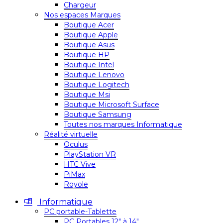
Chargeur
Nos espaces Marques
Boutique Acer
Boutique Apple
Boutique Asus
Boutique HP
Boutique Intel
Boutique Lenovo
Boutique Logitech
Boutique Msi
Boutique Microsoft Surface
Boutique Samsung
Toutes nos marques Informatique
Réalité virtuelle
Oculus
PlayStation VR
HTC Vive
PiMax
Royole
Informatique
PC portable-Tablette
PC Portables 12″ à 14″