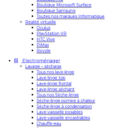
Boutique Microsoft Surface
Boutique Samsung
Toutes nos marques Informatique
Réalité virtuelle
Oculus
PlayStation VR
HTC Vive
PiMax
Royole
Electroménager
Lavage – séchage
Tous nos lave-linge
Lave-linge top
Lave-linge frontal
Lave-linge séchant
Tous nos Sèche-linge
Sèche-linge pompe à chaleur
Sèche-linge à condensation
Lave-vaisselle posables
Lave-vaisselle encastrables
Chauffe-eau