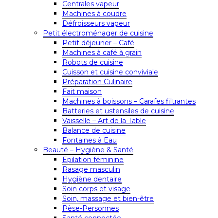
Centrales vapeur
Machines à coudre
Défroisseurs vapeur
Petit électroménager de cuisine
Petit déjeuner – Café
Machines à café à grain
Robots de cuisine
Cuisson et cuisine conviviale
Préparation Culinaire
Fait maison
Machines à boissons – Carafes filtrantes
Batteries et ustensiles de cuisine
Vaisselle – Art de la Table
Balance de cuisine
Fontaines à Eau
Beauté – Hygiène & Santé
Epilation féminine
Rasage masculin
Hygiène dentaire
Soin corps et visage
Soin, massage et bien-être
Pèse-Personnes