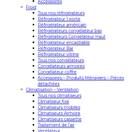
Accessoires
Froid
Tous nos réfrigérateurs
Réfrigérateur 1 porte
Réfrigérateur américain
Réfrigérateurs congélateur bas
Réfrigérateurs Congélateur Haut
Réfrigérateur encastrable
Réfrigérateur Bar
Réfrigérateur vitrine
Tous nos congélateurs
Congélateurs armoires
Congélateur coffre
Accessoires – Produits Ménagers – Pièces
détachées
Climatisation – Ventilation
Tous nos climatiseurs
Climatiseur fixe
Climatiseurs mobiles
Climatiseurs Armoire
Climatiseurs cassette
Traitement de l’air
Ventilateur