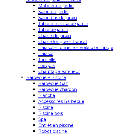
Mobilier de jardin
Salon de jardin
Salon bas de jardin
Table et chaise de jardin
Table de jardin
Chaise de jardin
Chaise longue – Transat
Parasol – Tonnelle – Voile d’ombrage
Parasol
Tonnelle
Pergola
Chauffage extérieur
Barbecue – Piscine
Barbecue Gaz
Barbecue charbon
Plancha
Accessoires Barbecue
Piscine
Piscine bois
Spa
Entretien piscine
Robot piscine