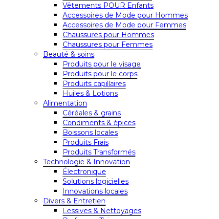
Vêtements POUR Enfants
Accessoires de Mode pour Hommes
Accessoires de Mode pour Femmes
Chaussures pour Hommes
Chaussures pour Femmes
Beauté & soins
Produits pour le visage
Produits pour le corps
Produits capillaires
Huiles & Lotions
Alimentation
Céréales & grains
Condiments & épices
Boissons locales
Produits Frais
Produits Transformés
Technologie & Innovation
Électronique
Solutions logicielles
Innovations locales
Divers & Entretien
Lessives & Nettoyages