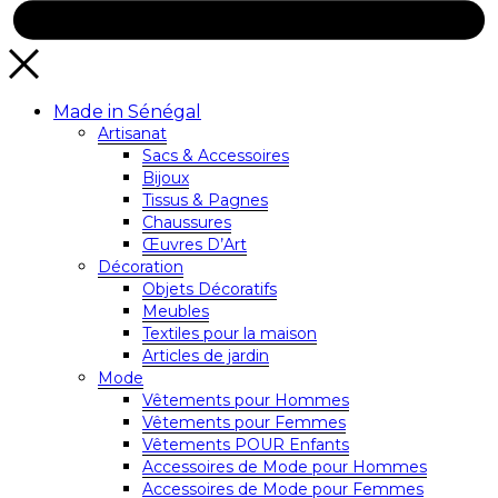
Made in Sénégal
Artisanat
Sacs & Accessoires
Bijoux
Tissus & Pagnes
Chaussures
Œuvres D’Art
Décoration
Objets Décoratifs
Meubles
Textiles pour la maison
Articles de jardin
Mode
Vêtements pour Hommes
Vêtements pour Femmes
Vêtements POUR Enfants
Accessoires de Mode pour Hommes
Accessoires de Mode pour Femmes