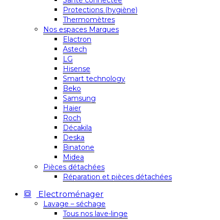
Santé connectée
Protections (hygiène)
Thermomètres
Nos espaces Marques
Elactron
Astech
LG
Hisense
Smart technology
Beko
Samsung
Haier
Roch
Décakila
Deska
Binatone
Midea
Pièces détachées
Réparation et pièces détachées
Electroménager
Lavage – séchage
Tous nos lave-linge