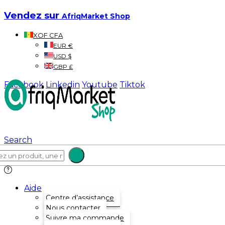
Vendez sur
AfriqMarket Shop
XOF CFA
EUR €
USD $
GBP £
Facebook
Linkedin
Youtube
Tiktok
Search
Aide
Centre d’assistance
Nous contacter
Suivre ma commande