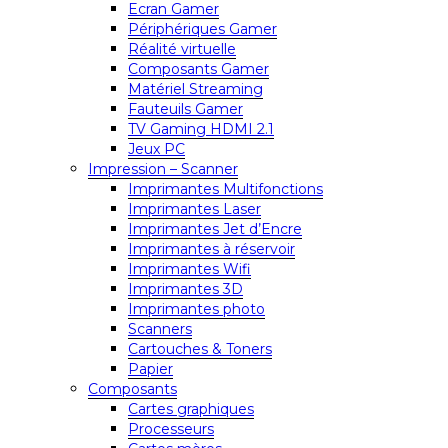
Ecran Gamer
Périphériques Gamer
Réalité virtuelle
Composants Gamer
Matériel Streaming
Fauteuils Gamer
TV Gaming HDMI 2.1
Jeux PC
Impression – Scanner
Imprimantes Multifonctions
Imprimantes Laser
Imprimantes Jet d’Encre
Imprimantes à réservoir
Imprimantes Wifi
Imprimantes 3D
Imprimantes photo
Scanners
Cartouches & Toners
Papier
Composants
Cartes graphiques
Processeurs