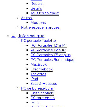
Reptile
Bétails
Tous les animaux
Animal
Moutons
Notre espace marques
Informatique
PC portable-Tablette
PC Portables 12″ à 14″
PC Portables 15″ à 16″
PC Portables 17″ et plus
PC Portables Bureautique
MacBook
Chromebook
Tablettes
iPad
Sacs & Housses
PC de bureau-Ecran
Unité centrale
PC tout-en-un
iMac