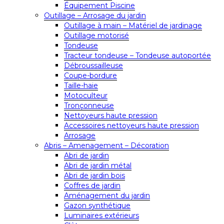
Équipement Piscine
Outillage – Arrosage du jardin
Outillage à main – Matériel de jardinage
Outillage motorisé
Tondeuse
Tracteur tondeuse – Tondeuse autoportée
Débroussailleuse
Coupe-bordure
Taille-haie
Motoculteur
Tronçonneuse
Nettoyeurs haute pression
Accessoires nettoyeurs haute pression
Arrosage
Abris – Amenagement – Décoration
Abri de jardin
Abri de jardin métal
Abri de jardin bois
Coffres de jardin
Aménagement du jardin
Gazon synthétique
Luminaires extérieurs