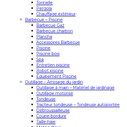
Tonnelle
Pergola
Chauffage extérieur
Barbecue – Piscine
Barbecue Gaz
Barbecue charbon
Plancha
Accessoires Barbecue
Piscine
Piscine bois
Spa
Entretien piscine
Robot piscine
Équipement Piscine
Outillage – Arrosage du jardin
Outillage à main – Matériel de jardinage
Outillage motorisé
Tondeuse
Tracteur tondeuse – Tondeuse autoportée
Débroussailleuse
Coupe-bordure
Taille-haie