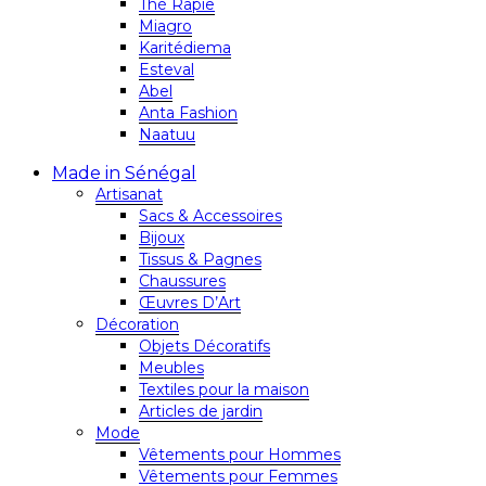
Thé Rapie
Miagro
Karitédiema
Esteval
Abel
Anta Fashion
Naatuu
Made in Sénégal
Artisanat
Sacs & Accessoires
Bijoux
Tissus & Pagnes
Chaussures
Œuvres D’Art
Décoration
Objets Décoratifs
Meubles
Textiles pour la maison
Articles de jardin
Mode
Vêtements pour Hommes
Vêtements pour Femmes