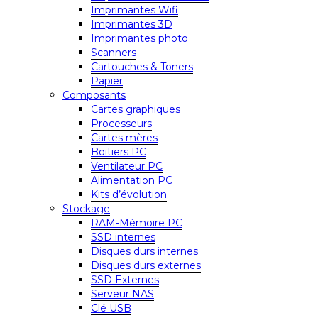
Imprimantes Wifi
Imprimantes 3D
Imprimantes photo
Scanners
Cartouches & Toners
Papier
Composants
Cartes graphiques
Processeurs
Cartes mères
Boitiers PC
Ventilateur PC
Alimentation PC
Kits d’évolution
Stockage
RAM-Mémoire PC
SSD internes
Disques durs internes
Disques durs externes
SSD Externes
Serveur NAS
Clé USB