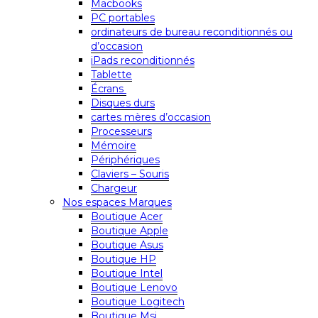
Macbooks
PC portables
ordinateurs de bureau reconditionnés ou
d’occasion
iPads reconditionnés
Tablette
Écrans
Disques durs
cartes mères d’occasion
Processeurs
Mémoire
Périphériques
Claviers – Souris
Chargeur
Nos espaces Marques
Boutique Acer
Boutique Apple
Boutique Asus
Boutique HP
Boutique Intel
Boutique Lenovo
Boutique Logitech
Boutique Msi