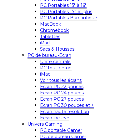
PC Portables 15″ à 16″
PC Portables 17″ et plus
PC Portables Bureautique
MacBook
Chromebook
Tablettes
iPad
Sacs & Housses
PC de bureau-Ecran
Unité centrale
PC tout-en-un
iMac
Voir tous les écrans
Ecran PC 22 pouces
Ecran PC 24 pouces
Ecran PC 27 pouces
Ecran PC 30 pouces et +
Ecran haute résolution
Ecran incurvé
Univers Gaming
PC portable Gamer
PC de bureau Gamer