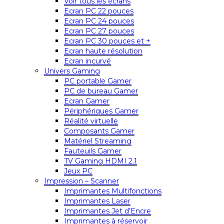
Voir tous les écrans
Ecran PC 22 pouces
Ecran PC 24 pouces
Ecran PC 27 pouces
Ecran PC 30 pouces et +
Ecran haute résolution
Ecran incurvé
Univers Gaming
PC portable Gamer
PC de bureau Gamer
Ecran Gamer
Périphériques Gamer
Réalité virtuelle
Composants Gamer
Matériel Streaming
Fauteuils Gamer
TV Gaming HDMI 2.1
Jeux PC
Impression – Scanner
Imprimantes Multifonctions
Imprimantes Laser
Imprimantes Jet d’Encre
Imprimantes à réservoir