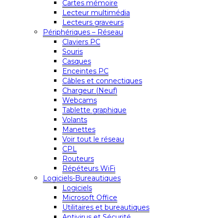
Cartes mémoire
Lecteur multimédia
Lecteurs graveurs
Périphériques – Réseau
Claviers PC
Souris
Casques
Enceintes PC
Câbles et connectiques
Chargeur (Neuf)
Webcams
Tablette graphique
Volants
Manettes
Voir tout le réseau
CPL
Routeurs
Répéteurs WiFi
Logiciels-Bureautiques
Logiciels
Microsoft Office
Utilitaires et bureautiques
Antivirus et Sécurité