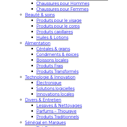
Chaussures pour Hommes
Chaussures pour Femmes
Beauté & soins
Produits pour le visage
Produits pour le corps
Produits capillaires
Huiles & Lotions
Alimentation
Céréales & grains
Condiments & épices
Boissons locales
Produits Frais
Produits Transformés
Technologie & Innovation
Électronique
Solutions logicielles
Innovations locales
Divers & Entretien
Lessives & Nettoyages
Parfums – Thiouraye
Produits Traditionnels
Sénégal en Marques