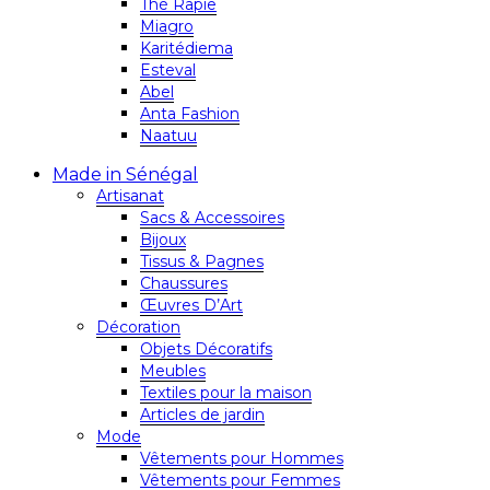
Thé Rapie
Miagro
Karitédiema
Esteval
Abel
Anta Fashion
Naatuu
Made in Sénégal
Artisanat
Sacs & Accessoires
Bijoux
Tissus & Pagnes
Chaussures
Œuvres D’Art
Décoration
Objets Décoratifs
Meubles
Textiles pour la maison
Articles de jardin
Mode
Vêtements pour Hommes
Vêtements pour Femmes