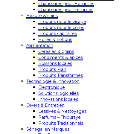
Chaussures pour Hommes
Chaussures pour Femmes
Beauté & soins
Produits pour le visage
Produits pour le corps
Produits capillaires
Huiles & Lotions
Alimentation
Céréales & grains
Condiments & épices
Boissons locales
Produits Frais
Produits Transformés
Technologie & Innovation
Électronique
Solutions logicielles
Innovations locales
Divers & Entretien
Lessives & Nettoyages
Parfums – Thiouraye
Produits Traditionnels
Sénégal en Marques