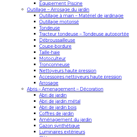
Équipement Piscine
Outillage – Arrosage du jardin
Outillage à main – Matériel de jardinage
Outillage motorisé
Tondeuse
Tracteur tondeuse – Tondeuse autoportée
Débroussailleuse
Coupe-bordure
Taille-haie
Motoculteur
Tronçonneuse
Nettoyeurs haute pression
Accessoires nettoyeurs haute pression
Arrosage
Abris – Amenagement – Décoration
Abri de jardin
Abri de jardin métal
Abri de jardin bois
Coffres de jardin
Aménagement du jardin
Gazon synthétique
Luminaires extérieurs