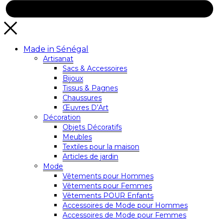
Made in Sénégal
Artisanat
Sacs & Accessoires
Bijoux
Tissus & Pagnes
Chaussures
Œuvres D’Art
Décoration
Objets Décoratifs
Meubles
Textiles pour la maison
Articles de jardin
Mode
Vêtements pour Hommes
Vêtements pour Femmes
Vêtements POUR Enfants
Accessoires de Mode pour Hommes
Accessoires de Mode pour Femmes