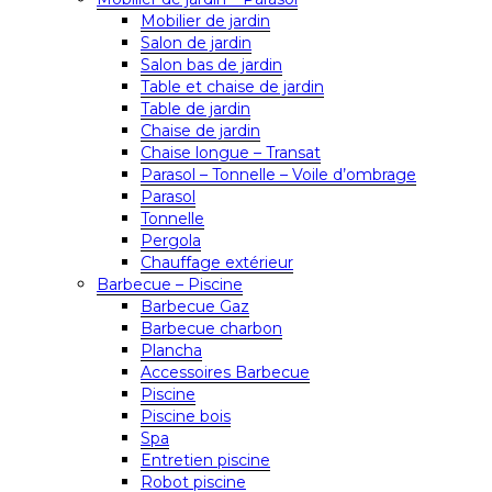
Mobilier de jardin
Salon de jardin
Salon bas de jardin
Table et chaise de jardin
Table de jardin
Chaise de jardin
Chaise longue – Transat
Parasol – Tonnelle – Voile d’ombrage
Parasol
Tonnelle
Pergola
Chauffage extérieur
Barbecue – Piscine
Barbecue Gaz
Barbecue charbon
Plancha
Accessoires Barbecue
Piscine
Piscine bois
Spa
Entretien piscine
Robot piscine