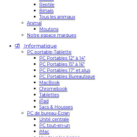
Reptile
Bétails
Tous les animaux
Animal
Moutons
Notre espace marques
Informatique
PC portable-Tablette
PC Portables 12″ à 14″
PC Portables 15″ à 16″
PC Portables 17″ et plus
PC Portables Bureautique
MacBook
Chromebook
Tablettes
iPad
Sacs & Housses
PC de bureau-Ecran
Unité centrale
PC tout-en-un
iMac