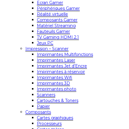
Ecran Gamer
Périphériques Gamer
Réalité virtuelle
Composants Gamer
Matériel Streaming
Fauteuils Gamer
TV Gaming HDMI 2.1
Jeux PC
Impression – Scanner
Imprimantes Multifonctions
Imprimantes Laser
Imprimantes Jet d’Encre
Imprimantes à réservoir
Imprimantes Wifi
Imprimantes 3D
Imprimantes photo
Scanners
Cartouches & Toners
Papier
Composants
Cartes graphiques
Processeurs