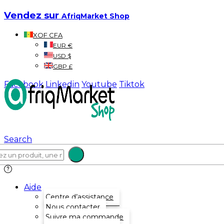
Vendez sur
AfriqMarket Shop
XOF CFA
EUR €
USD $
GBP £
Facebook
Linkedin
Youtube
Tiktok
Search
Aide
Centre d’assistance
Nous contacter
Suivre ma commande