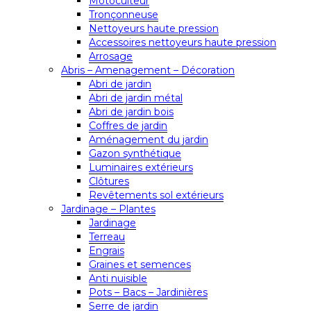
Motoculteur
Tronçonneuse
Nettoyeurs haute pression
Accessoires nettoyeurs haute pression
Arrosage
Abris – Amenagement – Décoration
Abri de jardin
Abri de jardin métal
Abri de jardin bois
Coffres de jardin
Aménagement du jardin
Gazon synthétique
Luminaires extérieurs
Clôtures
Revêtements sol extérieurs
Jardinage – Plantes
Jardinage
Terreau
Engrais
Graines et semences
Anti nuisible
Pots – Bacs – Jardinières
Serre de jardin