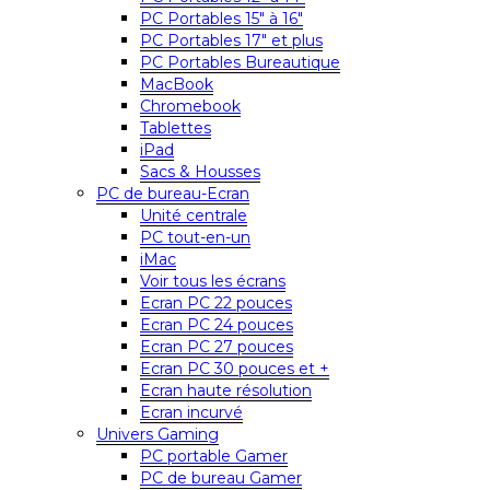
PC Portables 15″ à 16″
PC Portables 17″ et plus
PC Portables Bureautique
MacBook
Chromebook
Tablettes
iPad
Sacs & Housses
PC de bureau-Ecran
Unité centrale
PC tout-en-un
iMac
Voir tous les écrans
Ecran PC 22 pouces
Ecran PC 24 pouces
Ecran PC 27 pouces
Ecran PC 30 pouces et +
Ecran haute résolution
Ecran incurvé
Univers Gaming
PC portable Gamer
PC de bureau Gamer