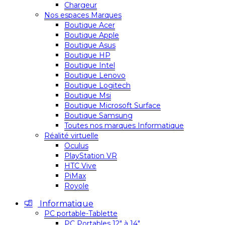
Chargeur
Nos espaces Marques
Boutique Acer
Boutique Apple
Boutique Asus
Boutique HP
Boutique Intel
Boutique Lenovo
Boutique Logitech
Boutique Msi
Boutique Microsoft Surface
Boutique Samsung
Toutes nos marques Informatique
Réalité virtuelle
Oculus
PlayStation VR
HTC Vive
PiMax
Royole
Informatique
PC portable-Tablette
PC Portables 12″ à 14″