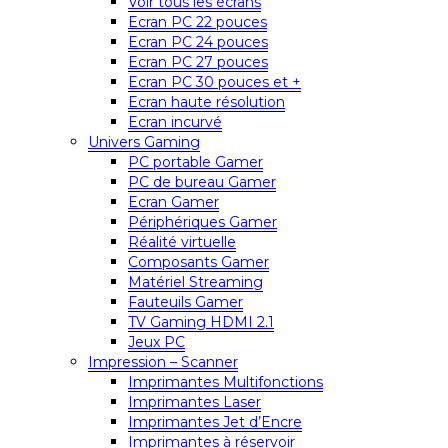
Voir tous les écrans
Ecran PC 22 pouces
Ecran PC 24 pouces
Ecran PC 27 pouces
Ecran PC 30 pouces et +
Ecran haute résolution
Ecran incurvé
Univers Gaming
PC portable Gamer
PC de bureau Gamer
Ecran Gamer
Périphériques Gamer
Réalité virtuelle
Composants Gamer
Matériel Streaming
Fauteuils Gamer
TV Gaming HDMI 2.1
Jeux PC
Impression – Scanner
Imprimantes Multifonctions
Imprimantes Laser
Imprimantes Jet d’Encre
Imprimantes à réservoir