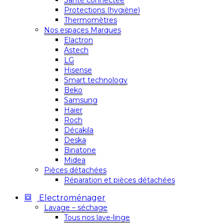
Santé connectée
Protections (hygiène)
Thermomètres
Nos espaces Marques
Elactron
Astech
LG
Hisense
Smart technology
Beko
Samsung
Haier
Roch
Décakila
Deska
Binatone
Midea
Pièces détachées
Réparation et pièces détachées
Electroménager
Lavage – séchage
Tous nos lave-linge