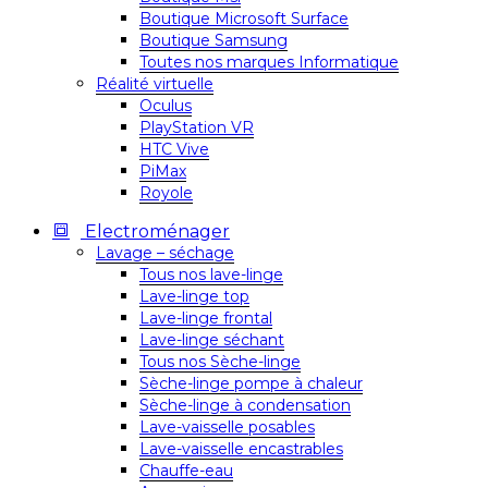
Boutique Microsoft Surface
Boutique Samsung
Toutes nos marques Informatique
Réalité virtuelle
Oculus
PlayStation VR
HTC Vive
PiMax
Royole
Electroménager
Lavage – séchage
Tous nos lave-linge
Lave-linge top
Lave-linge frontal
Lave-linge séchant
Tous nos Sèche-linge
Sèche-linge pompe à chaleur
Sèche-linge à condensation
Lave-vaisselle posables
Lave-vaisselle encastrables
Chauffe-eau