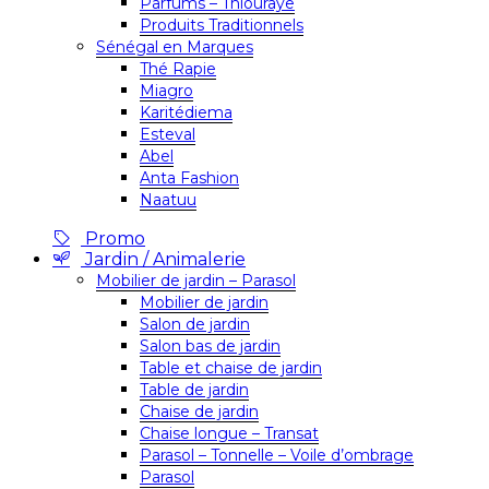
Parfums – Thiouraye
Produits Traditionnels
Sénégal en Marques
Thé Rapie
Miagro
Karitédiema
Esteval
Abel
Anta Fashion
Naatuu
Promo
Jardin / Animalerie
Mobilier de jardin – Parasol
Mobilier de jardin
Salon de jardin
Salon bas de jardin
Table et chaise de jardin
Table de jardin
Chaise de jardin
Chaise longue – Transat
Parasol – Tonnelle – Voile d’ombrage
Parasol