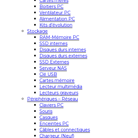
Cartes mères
Boitiers PC
Ventilateur PC
Alimentation PC
Kits d’évolution
Stockage
RAM-Mémoire PC
SSD internes
Disques durs internes
Disques durs externes
SSD Externes
Serveur NAS
Clé USB
Cartes mémoire
Lecteur multimédia
Lecteurs graveurs
Périphériques – Réseau
Claviers PC
Souris
Casques
Enceintes PC
Câbles et connectiques
Chargeur (Neuf)