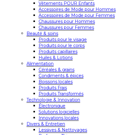
Vêtements POUR Enfants
Accessoires de Mode pour Hommes
Accessoires de Mode pour Femmes
Chaussures pour Hommes
Chaussures pour Femmes
Beauté & soins
Produits pour le visage
Produits pour le corps
Produits capillaires
Huiles & Lotions
Alimentation
Céréales & grains
Condiments & épices
Boissons locales
Produits Frais
Produits Transformés
Technologie & Innovation
Électronique
Solutions logicielles
Innovations locales
Divers & Entretien
Lessives & Nettoyages