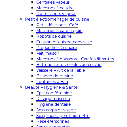
Centrales vapeur
Machines à coudre
Défroisseurs vapeur
Petit électroménager de cuisine
Petit déjeuner – Café
Machines à café à grain
Robots de cuisine
Cuisson et cuisine conviviale
Préparation Culinaire
Fait maison
Machines à boissons – Carafes filtrantes
Batteries et ustensiles de cuisine
Vaisselle – Art de la Table
Balance de cuisine
Fontaines à Eau
Beauté – Hygiène & Santé
Epilation féminine
Rasage masculin
Hygiène dentaire
Soin corps et visage
Soin, massage et bien-être
Pèse-Personnes