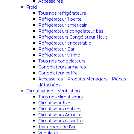
Accessoires
Froid
Tous nos réfrigérateurs
Réfrigérateur 1 porte
Réfrigérateur américain
Réfrigérateurs congélateur bas
Réfrigérateurs Congélateur Haut
Réfrigérateur encastrable
Réfrigérateur Bar
Réfrigérateur vitrine
Tous nos congélateurs
Congélateurs armoires
Congélateur coffre
Accessoires – Produits Ménagers – Pièces
détachées
Climatisation – Ventilation
Tous nos climatiseurs
Climatiseur fixe
Climatiseurs mobiles
Climatiseurs Armoire
Climatiseurs cassette
Traitement de l’air
Ventilateur