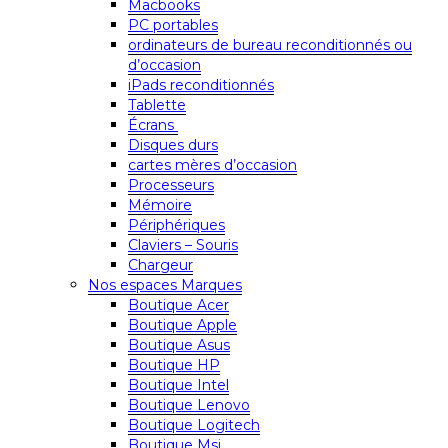
Macbooks
PC portables
ordinateurs de bureau reconditionnés ou
d’occasion
iPads reconditionnés
Tablette
Écrans
Disques durs
cartes mères d’occasion
Processeurs
Mémoire
Périphériques
Claviers – Souris
Chargeur
Nos espaces Marques
Boutique Acer
Boutique Apple
Boutique Asus
Boutique HP
Boutique Intel
Boutique Lenovo
Boutique Logitech
Boutique Msi