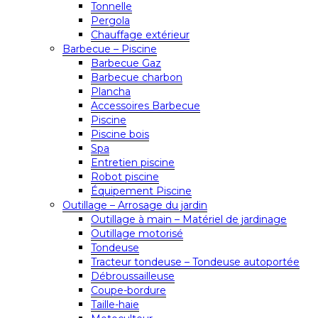
Tonnelle
Pergola
Chauffage extérieur
Barbecue – Piscine
Barbecue Gaz
Barbecue charbon
Plancha
Accessoires Barbecue
Piscine
Piscine bois
Spa
Entretien piscine
Robot piscine
Équipement Piscine
Outillage – Arrosage du jardin
Outillage à main – Matériel de jardinage
Outillage motorisé
Tondeuse
Tracteur tondeuse – Tondeuse autoportée
Débroussailleuse
Coupe-bordure
Taille-haie