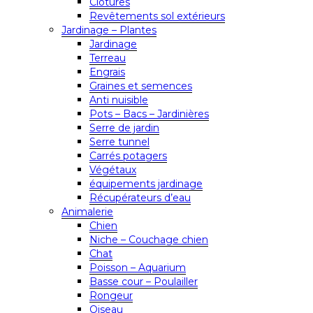
Clôtures
Revêtements sol extérieurs
Jardinage – Plantes
Jardinage
Terreau
Engrais
Graines et semences
Anti nuisible
Pots – Bacs – Jardinières
Serre de jardin
Serre tunnel
Carrés potagers
Végétaux
équipements jardinage
Récupérateurs d’eau
Animalerie
Chien
Niche – Couchage chien
Chat
Poisson – Aquarium
Basse cour – Poulailler
Rongeur
Oiseau