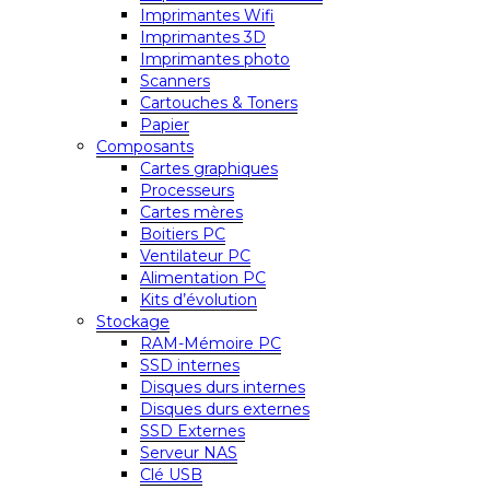
Imprimantes Wifi
Imprimantes 3D
Imprimantes photo
Scanners
Cartouches & Toners
Papier
Composants
Cartes graphiques
Processeurs
Cartes mères
Boitiers PC
Ventilateur PC
Alimentation PC
Kits d’évolution
Stockage
RAM-Mémoire PC
SSD internes
Disques durs internes
Disques durs externes
SSD Externes
Serveur NAS
Clé USB