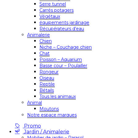
Serre tunnel
Carrés potagers
Végétaux
équipements jardinage
Récupérateurs d’eau
Animalerie
Chien
Niche – Couchage chien
Chat
Poisson – Aquarium
Basse cour – Poulailler
Rongeur
Oiseau
Reptile
Bétails
Tous les animaux
Animal
Moutons
Notre espace marques
Promo
Jardin / Animalerie
Mobilier de jardin – Parasol