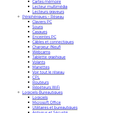
Cartes mémoire
Lecteur multimédia
Lecteurs graveurs
Périphériques – Réseau
Claviers PC
Souris
Casques
Enceintes PC
Câbles et connectiques
Chargeur (Neuf)
Webcams
Tablette graphique
Volants
Manettes
Voir tout le réseau
CPL
Routeurs
Répéteurs WiFi
Logiciels-Bureautiques
Logiciels
Microsoft Office
Utilitaires et bureautiques
Antivirus et Sécurité