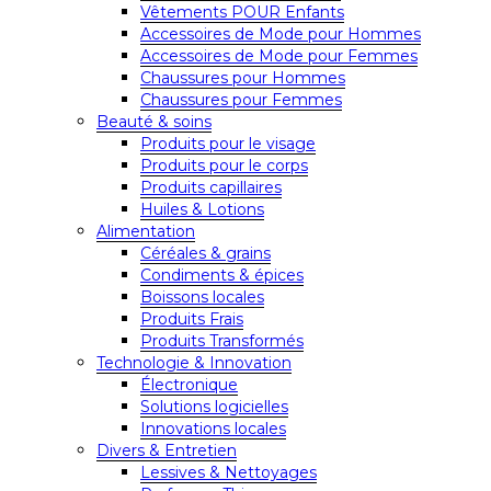
Vêtements POUR Enfants
Accessoires de Mode pour Hommes
Accessoires de Mode pour Femmes
Chaussures pour Hommes
Chaussures pour Femmes
Beauté & soins
Produits pour le visage
Produits pour le corps
Produits capillaires
Huiles & Lotions
Alimentation
Céréales & grains
Condiments & épices
Boissons locales
Produits Frais
Produits Transformés
Technologie & Innovation
Électronique
Solutions logicielles
Innovations locales
Divers & Entretien
Lessives & Nettoyages