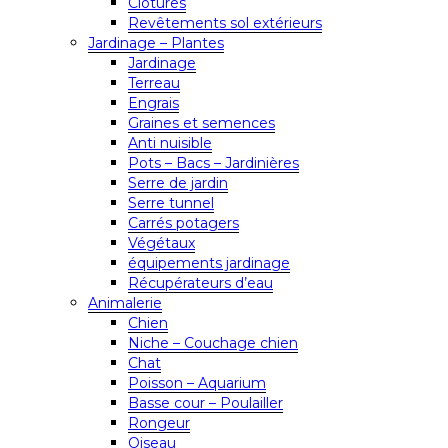
Clôtures
Revêtements sol extérieurs
Jardinage – Plantes
Jardinage
Terreau
Engrais
Graines et semences
Anti nuisible
Pots – Bacs – Jardinières
Serre de jardin
Serre tunnel
Carrés potagers
Végétaux
équipements jardinage
Récupérateurs d’eau
Animalerie
Chien
Niche – Couchage chien
Chat
Poisson – Aquarium
Basse cour – Poulailler
Rongeur
Oiseau