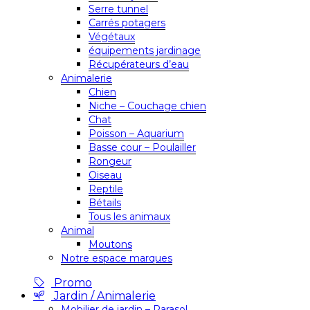
Serre tunnel
Carrés potagers
Végétaux
équipements jardinage
Récupérateurs d’eau
Animalerie
Chien
Niche – Couchage chien
Chat
Poisson – Aquarium
Basse cour – Poulailler
Rongeur
Oiseau
Reptile
Bétails
Tous les animaux
Animal
Moutons
Notre espace marques
Promo
Jardin / Animalerie
Mobilier de jardin – Parasol