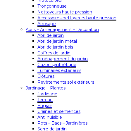
Motoculteur
Tronçonneuse
Nettoyeurs haute pression
Accessoires nettoyeurs haute pression
Arrosage
Abris – Amenagement – Décoration
Abri de jardin
Abri de jardin métal
Abri de jardin bois
Coffres de jardin
Aménagement du jardin
Gazon synthétique
Luminaires extérieurs
Clôtures
Revêtements sol extérieurs
Jardinage – Plantes
Jardinage
Terreau
Engrais
Graines et semences
Anti nuisible
Pots – Bacs – Jardinières
Serre de jardin