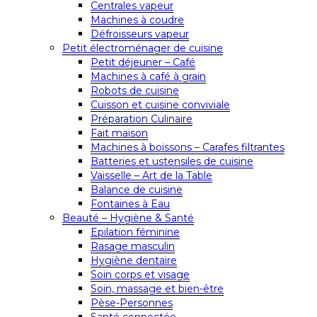
Centrales vapeur
Machines à coudre
Défroisseurs vapeur
Petit électroménager de cuisine
Petit déjeuner – Café
Machines à café à grain
Robots de cuisine
Cuisson et cuisine conviviale
Préparation Culinaire
Fait maison
Machines à boissons – Carafes filtrantes
Batteries et ustensiles de cuisine
Vaisselle – Art de la Table
Balance de cuisine
Fontaines à Eau
Beauté – Hygiène & Santé
Epilation féminine
Rasage masculin
Hygiène dentaire
Soin corps et visage
Soin, massage et bien-être
Pèse-Personnes