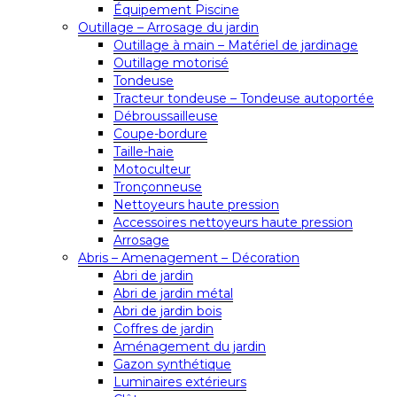
Équipement Piscine
Outillage – Arrosage du jardin
Outillage à main – Matériel de jardinage
Outillage motorisé
Tondeuse
Tracteur tondeuse – Tondeuse autoportée
Débroussailleuse
Coupe-bordure
Taille-haie
Motoculteur
Tronçonneuse
Nettoyeurs haute pression
Accessoires nettoyeurs haute pression
Arrosage
Abris – Amenagement – Décoration
Abri de jardin
Abri de jardin métal
Abri de jardin bois
Coffres de jardin
Aménagement du jardin
Gazon synthétique
Luminaires extérieurs