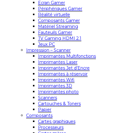
Ecran Gamer
Périphériques Gamer
Réalité virtuelle
Composants Gamer
Matériel Streaming
Fauteuils Gamer
TV Gaming HDMI 2.1
Jeux PC
Impression – Scanner
Imprimantes Multifonctions
Imprimantes Laser
Imprimantes Jet d’Encre
Imprimantes à réservoir
Imprimantes Wifi
Imprimantes 3D
Imprimantes photo
Scanners
Cartouches & Toners
Papier
Composants
Cartes graphiques
Processeurs