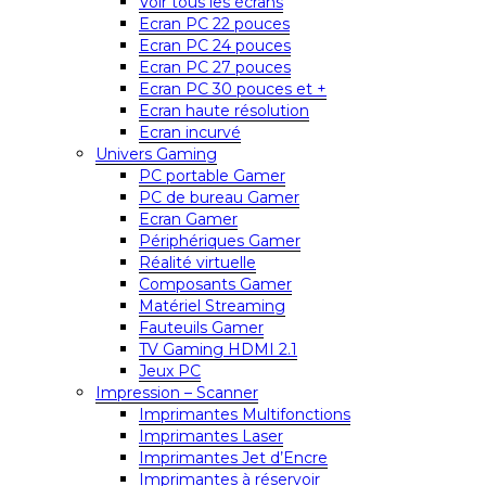
Voir tous les écrans
Ecran PC 22 pouces
Ecran PC 24 pouces
Ecran PC 27 pouces
Ecran PC 30 pouces et +
Ecran haute résolution
Ecran incurvé
Univers Gaming
PC portable Gamer
PC de bureau Gamer
Ecran Gamer
Périphériques Gamer
Réalité virtuelle
Composants Gamer
Matériel Streaming
Fauteuils Gamer
TV Gaming HDMI 2.1
Jeux PC
Impression – Scanner
Imprimantes Multifonctions
Imprimantes Laser
Imprimantes Jet d’Encre
Imprimantes à réservoir