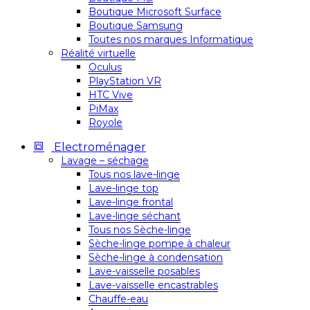
Boutique Microsoft Surface
Boutique Samsung
Toutes nos marques Informatique
Réalité virtuelle
Oculus
PlayStation VR
HTC Vive
PiMax
Royole
Electroménager
Lavage – séchage
Tous nos lave-linge
Lave-linge top
Lave-linge frontal
Lave-linge séchant
Tous nos Sèche-linge
Sèche-linge pompe à chaleur
Sèche-linge à condensation
Lave-vaisselle posables
Lave-vaisselle encastrables
Chauffe-eau