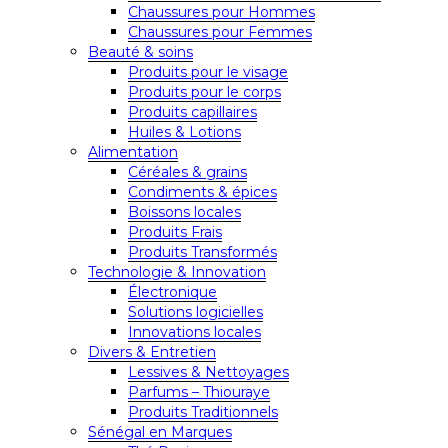
Chaussures pour Hommes
Chaussures pour Femmes
Beauté & soins
Produits pour le visage
Produits pour le corps
Produits capillaires
Huiles & Lotions
Alimentation
Céréales & grains
Condiments & épices
Boissons locales
Produits Frais
Produits Transformés
Technologie & Innovation
Électronique
Solutions logicielles
Innovations locales
Divers & Entretien
Lessives & Nettoyages
Parfums – Thiouraye
Produits Traditionnels
Sénégal en Marques