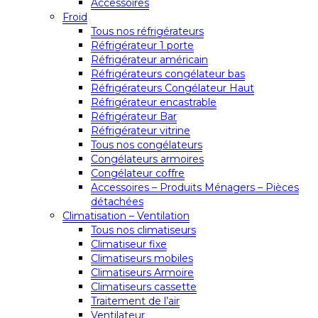
Accessoires
Froid
Tous nos réfrigérateurs
Réfrigérateur 1 porte
Réfrigérateur américain
Réfrigérateurs congélateur bas
Réfrigérateurs Congélateur Haut
Réfrigérateur encastrable
Réfrigérateur Bar
Réfrigérateur vitrine
Tous nos congélateurs
Congélateurs armoires
Congélateur coffre
Accessoires – Produits Ménagers – Pièces
détachées
Climatisation – Ventilation
Tous nos climatiseurs
Climatiseur fixe
Climatiseurs mobiles
Climatiseurs Armoire
Climatiseurs cassette
Traitement de l’air
Ventilateur