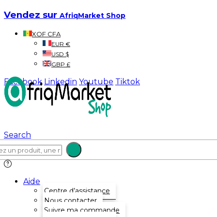
Vendez sur
AfriqMarket Shop
XOF CFA
EUR €
USD $
GBP £
Facebook
Linkedin
Youtube
Tiktok
Search
Aide
Centre d’assistance
Nous contacter
Suivre ma commande