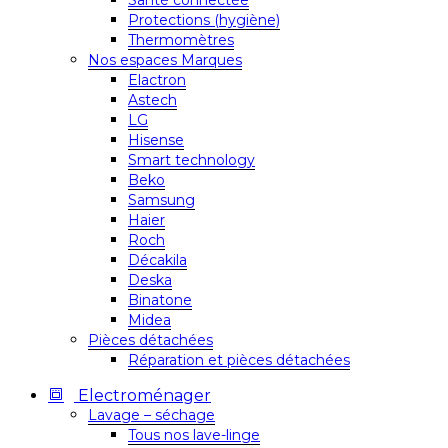
Santé connectée
Protections (hygiène)
Thermomètres
Nos espaces Marques
Elactron
Astech
LG
Hisense
Smart technology
Beko
Samsung
Haier
Roch
Décakila
Deska
Binatone
Midea
Pièces détachées
Réparation et pièces détachées
Electroménager
Lavage – séchage
Tous nos lave-linge