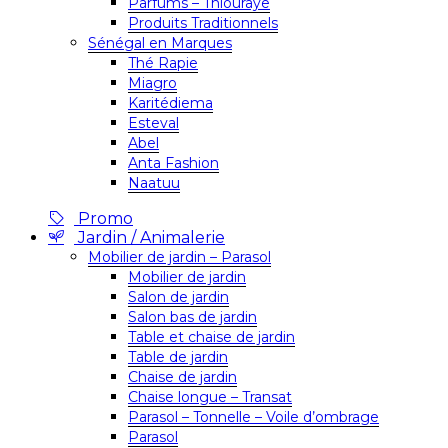
Parfums – Thiouraye
Produits Traditionnels
Sénégal en Marques
Thé Rapie
Miagro
Karitédiema
Esteval
Abel
Anta Fashion
Naatuu
Promo
Jardin / Animalerie
Mobilier de jardin – Parasol
Mobilier de jardin
Salon de jardin
Salon bas de jardin
Table et chaise de jardin
Table de jardin
Chaise de jardin
Chaise longue – Transat
Parasol – Tonnelle – Voile d’ombrage
Parasol