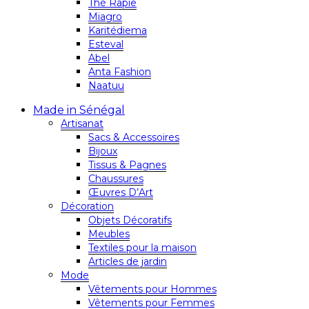
Thé Rapie
Miagro
Karitédiema
Esteval
Abel
Anta Fashion
Naatuu
Made in Sénégal
Artisanat
Sacs & Accessoires
Bijoux
Tissus & Pagnes
Chaussures
Œuvres D’Art
Décoration
Objets Décoratifs
Meubles
Textiles pour la maison
Articles de jardin
Mode
Vêtements pour Hommes
Vêtements pour Femmes