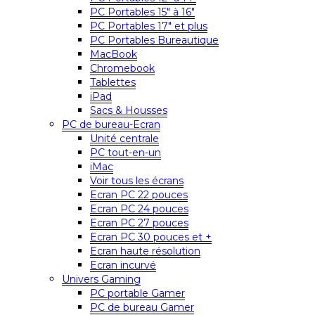
PC Portables 15″ à 16″
PC Portables 17″ et plus
PC Portables Bureautique
MacBook
Chromebook
Tablettes
iPad
Sacs & Housses
PC de bureau-Ecran
Unité centrale
PC tout-en-un
iMac
Voir tous les écrans
Ecran PC 22 pouces
Ecran PC 24 pouces
Ecran PC 27 pouces
Ecran PC 30 pouces et +
Ecran haute résolution
Ecran incurvé
Univers Gaming
PC portable Gamer
PC de bureau Gamer