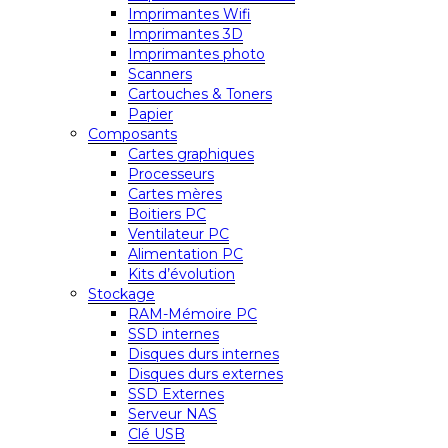
Imprimantes Wifi
Imprimantes 3D
Imprimantes photo
Scanners
Cartouches & Toners
Papier
Composants
Cartes graphiques
Processeurs
Cartes mères
Boitiers PC
Ventilateur PC
Alimentation PC
Kits d’évolution
Stockage
RAM-Mémoire PC
SSD internes
Disques durs internes
Disques durs externes
SSD Externes
Serveur NAS
Clé USB