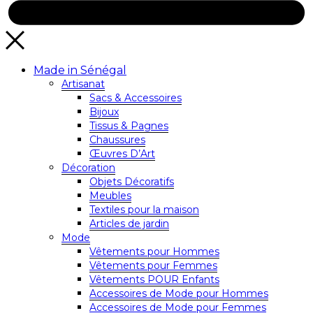
Made in Sénégal
Artisanat
Sacs & Accessoires
Bijoux
Tissus & Pagnes
Chaussures
Œuvres D’Art
Décoration
Objets Décoratifs
Meubles
Textiles pour la maison
Articles de jardin
Mode
Vêtements pour Hommes
Vêtements pour Femmes
Vêtements POUR Enfants
Accessoires de Mode pour Hommes
Accessoires de Mode pour Femmes