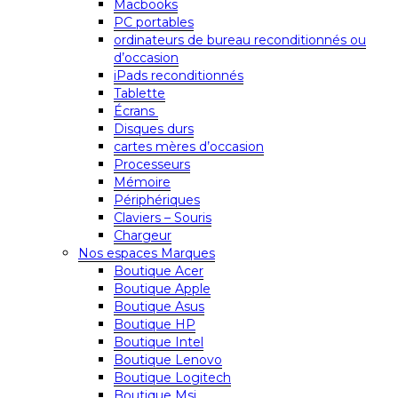
Macbooks
PC portables
ordinateurs de bureau reconditionnés ou
d’occasion
iPads reconditionnés
Tablette
Écrans
Disques durs
cartes mères d’occasion
Processeurs
Mémoire
Périphériques
Claviers – Souris
Chargeur
Nos espaces Marques
Boutique Acer
Boutique Apple
Boutique Asus
Boutique HP
Boutique Intel
Boutique Lenovo
Boutique Logitech
Boutique Msi