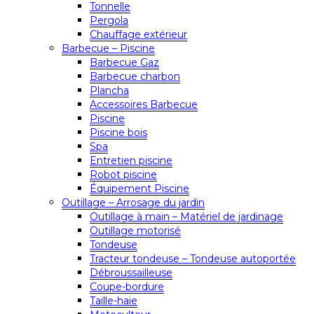
Tonnelle
Pergola
Chauffage extérieur
Barbecue – Piscine
Barbecue Gaz
Barbecue charbon
Plancha
Accessoires Barbecue
Piscine
Piscine bois
Spa
Entretien piscine
Robot piscine
Équipement Piscine
Outillage – Arrosage du jardin
Outillage à main – Matériel de jardinage
Outillage motorisé
Tondeuse
Tracteur tondeuse – Tondeuse autoportée
Débroussailleuse
Coupe-bordure
Taille-haie