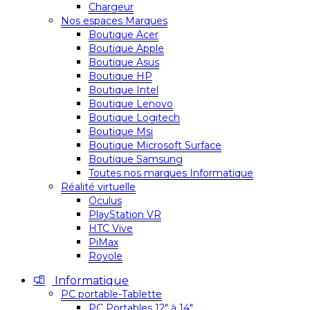
Chargeur
Nos espaces Marques
Boutique Acer
Boutique Apple
Boutique Asus
Boutique HP
Boutique Intel
Boutique Lenovo
Boutique Logitech
Boutique Msi
Boutique Microsoft Surface
Boutique Samsung
Toutes nos marques Informatique
Réalité virtuelle
Oculus
PlayStation VR
HTC Vive
PiMax
Royole
Informatique
PC portable-Tablette
PC Portables 12″ à 14″