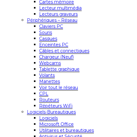
Cartes mémoire
Lecteur multimédia
Lecteurs graveurs
Périphériques – Réseau
Claviers PC
Souris
Casques
Enceintes PC
Câbles et connectiques
Chargeur (Neuf)
Webcams
Tablette graphique
Volants
Manettes
Voir tout le réseau
CPL
Routeurs
Répéteurs WiFi
Logiciels-Bureautiques
Logiciels
Microsoft Office
Utilitaires et bureautiques
Antivirus et Sécurité