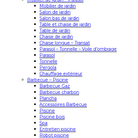
Mobilier de jardin
Salon de jardin
Salon bas de jardin
Table et chaise de jardin
Table de jardin
Chaise de jardin
Chaise longue – Transat
Parasol – Tonnelle – Voile d’ombrage
Parasol
Tonnelle
Pergola
Chauffage extérieur
Barbecue – Piscine
Barbecue Gaz
Barbecue charbon
Plancha
Accessoires Barbecue
Piscine
Piscine bois
Spa
Entretien piscine
Robot piscine