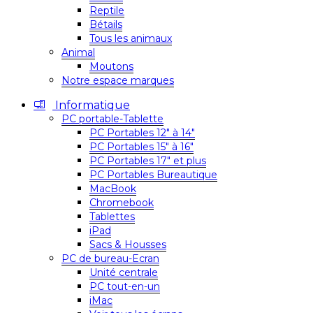
Reptile
Bétails
Tous les animaux
Animal
Moutons
Notre espace marques
Informatique
PC portable-Tablette
PC Portables 12″ à 14″
PC Portables 15″ à 16″
PC Portables 17″ et plus
PC Portables Bureautique
MacBook
Chromebook
Tablettes
iPad
Sacs & Housses
PC de bureau-Ecran
Unité centrale
PC tout-en-un
iMac