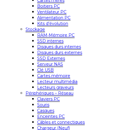
Cartes mères
Boitiers PC
Ventilateur PC
Alimentation PC
Kits d’évolution
Stockage
RAM-Mémoire PC
SSD internes
Disques durs internes
Disques durs externes
SSD Externes
Serveur NAS
Clé USB
Cartes mémoire
Lecteur multimédia
Lecteurs graveurs
Périphériques – Réseau
Claviers PC
Souris
Casques
Enceintes PC
Câbles et connectiques
Chargeur (Neuf)