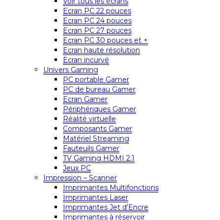
Voir tous les écrans
Ecran PC 22 pouces
Ecran PC 24 pouces
Ecran PC 27 pouces
Ecran PC 30 pouces et +
Ecran haute résolution
Ecran incurvé
Univers Gaming
PC portable Gamer
PC de bureau Gamer
Ecran Gamer
Périphériques Gamer
Réalité virtuelle
Composants Gamer
Matériel Streaming
Fauteuils Gamer
TV Gaming HDMI 2.1
Jeux PC
Impression – Scanner
Imprimantes Multifonctions
Imprimantes Laser
Imprimantes Jet d’Encre
Imprimantes à réservoir