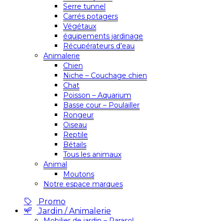
Serre tunnel
Carrés potagers
Végétaux
équipements jardinage
Récupérateurs d’eau
Animalerie
Chien
Niche – Couchage chien
Chat
Poisson – Aquarium
Basse cour – Poulailler
Rongeur
Oiseau
Reptile
Bétails
Tous les animaux
Animal
Moutons
Notre espace marques
Promo
Jardin / Animalerie
Mobilier de jardin – Parasol