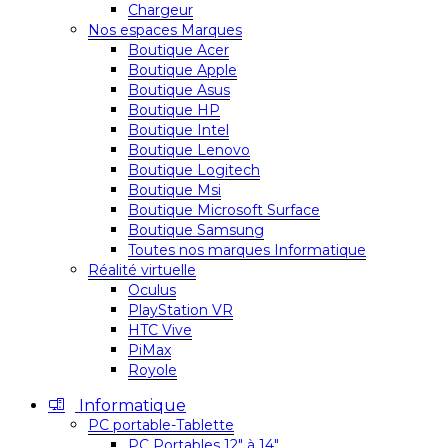
Chargeur
Nos espaces Marques
Boutique Acer
Boutique Apple
Boutique Asus
Boutique HP
Boutique Intel
Boutique Lenovo
Boutique Logitech
Boutique Msi
Boutique Microsoft Surface
Boutique Samsung
Toutes nos marques Informatique
Réalité virtuelle
Oculus
PlayStation VR
HTC Vive
PiMax
Royole
Informatique
PC portable-Tablette
PC Portables 12″ à 14″