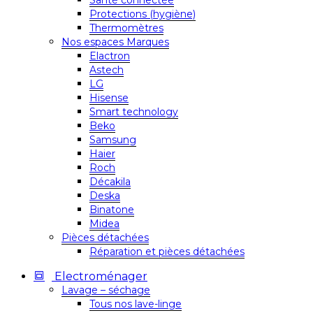
Santé connectée
Protections (hygiène)
Thermomètres
Nos espaces Marques
Elactron
Astech
LG
Hisense
Smart technology
Beko
Samsung
Haier
Roch
Décakila
Deska
Binatone
Midea
Pièces détachées
Réparation et pièces détachées
Electroménager
Lavage – séchage
Tous nos lave-linge