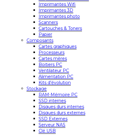
Imprimantes Wifi
Imprimantes 3D
Imprimantes photo
Scanners
Cartouches & Toners
Papier
Composants
Cartes graphiques
Processeurs
Cartes mères
Boitiers PC
Ventilateur PC
Alimentation PC
Kits d’évolution
Stockage
RAM-Mémoire PC
SSD internes
Disques durs internes
Disques durs externes
SSD Externes
Serveur NAS
Clé USB