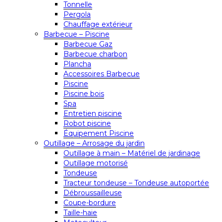
Tonnelle
Pergola
Chauffage extérieur
Barbecue – Piscine
Barbecue Gaz
Barbecue charbon
Plancha
Accessoires Barbecue
Piscine
Piscine bois
Spa
Entretien piscine
Robot piscine
Équipement Piscine
Outillage – Arrosage du jardin
Outillage à main – Matériel de jardinage
Outillage motorisé
Tondeuse
Tracteur tondeuse – Tondeuse autoportée
Débroussailleuse
Coupe-bordure
Taille-haie