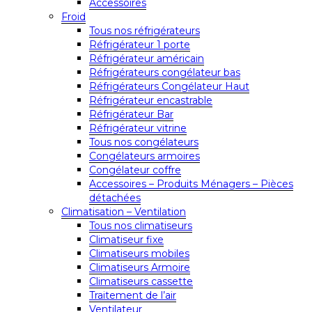
Accessoires
Froid
Tous nos réfrigérateurs
Réfrigérateur 1 porte
Réfrigérateur américain
Réfrigérateurs congélateur bas
Réfrigérateurs Congélateur Haut
Réfrigérateur encastrable
Réfrigérateur Bar
Réfrigérateur vitrine
Tous nos congélateurs
Congélateurs armoires
Congélateur coffre
Accessoires – Produits Ménagers – Pièces
détachées
Climatisation – Ventilation
Tous nos climatiseurs
Climatiseur fixe
Climatiseurs mobiles
Climatiseurs Armoire
Climatiseurs cassette
Traitement de l’air
Ventilateur