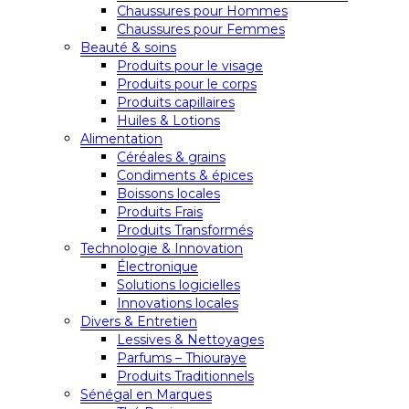
Chaussures pour Hommes
Chaussures pour Femmes
Beauté & soins
Produits pour le visage
Produits pour le corps
Produits capillaires
Huiles & Lotions
Alimentation
Céréales & grains
Condiments & épices
Boissons locales
Produits Frais
Produits Transformés
Technologie & Innovation
Électronique
Solutions logicielles
Innovations locales
Divers & Entretien
Lessives & Nettoyages
Parfums – Thiouraye
Produits Traditionnels
Sénégal en Marques