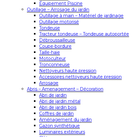
Équipement Piscine
Outillage – Arrosage du jardin
Outillage à main – Matériel de jardinage
Outillage motorisé
Tondeuse
Tracteur tondeuse – Tondeuse autoportée
Débroussailleuse
Coupe-bordure
Taille-haie
Motoculteur
Tronçonneuse
Nettoyeurs haute pression
Accessoires nettoyeurs haute pression
Arrosage
Abris – Amenagement – Décoration
Abri de jardin
Abri de jardin métal
Abri de jardin bois
Coffres de jardin
Aménagement du jardin
Gazon synthétique
Luminaires extérieurs