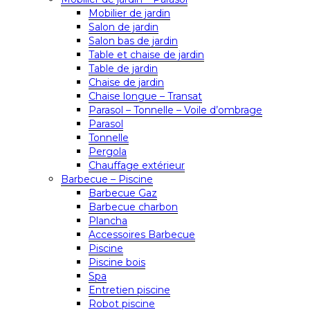
Mobilier de jardin
Salon de jardin
Salon bas de jardin
Table et chaise de jardin
Table de jardin
Chaise de jardin
Chaise longue – Transat
Parasol – Tonnelle – Voile d’ombrage
Parasol
Tonnelle
Pergola
Chauffage extérieur
Barbecue – Piscine
Barbecue Gaz
Barbecue charbon
Plancha
Accessoires Barbecue
Piscine
Piscine bois
Spa
Entretien piscine
Robot piscine