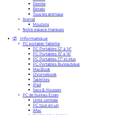
Reptile
Bétails
Tous les animaux
Animal
Moutons
Notre espace marques
Informatique
PC portable-Tablette
PC Portables 12″ à 14″
PC Portables 15″ à 16″
PC Portables 17″ et plus
PC Portables Bureautique
MacBook
Chromebook
Tablettes
iPad
Sacs & Housses
PC de bureau-Ecran
Unité centrale
PC tout-en-un
iMac