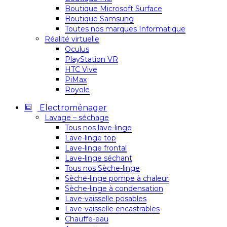
Boutique Microsoft Surface
Boutique Samsung
Toutes nos marques Informatique
Réalité virtuelle
Oculus
PlayStation VR
HTC Vive
PiMax
Royole
Electroménager
Lavage – séchage
Tous nos lave-linge
Lave-linge top
Lave-linge frontal
Lave-linge séchant
Tous nos Sèche-linge
Sèche-linge pompe à chaleur
Sèche-linge à condensation
Lave-vaisselle posables
Lave-vaisselle encastrables
Chauffe-eau