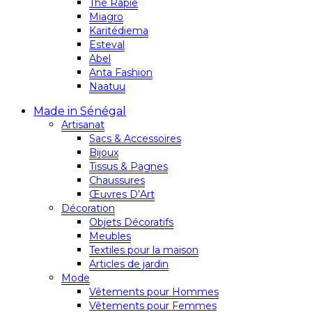
Thé Rapie
Miagro
Karitédiema
Esteval
Abel
Anta Fashion
Naatuu
Made in Sénégal
Artisanat
Sacs & Accessoires
Bijoux
Tissus & Pagnes
Chaussures
Œuvres D’Art
Décoration
Objets Décoratifs
Meubles
Textiles pour la maison
Articles de jardin
Mode
Vêtements pour Hommes
Vêtements pour Femmes