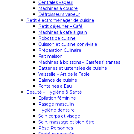
Centrales vapeur
Machines à coudre
Défroisseurs vapeur
Petit électroménager de cuisine
Petit déjeuner – Café
Machines à café à grain
Robots de cuisine
Cuisson et cuisine conviviale
Préparation Culinaire
Fait maison
Machines à boissons – Carafes filtrantes
Batteries et ustensiles de cuisine
Vaisselle – Art de la Table
Balance de cuisine
Fontaines à Eau
Beauté – Hygiène & Santé
Epilation féminine
Rasage masculin
Hygiène dentaire
Soin corps et visage
Soin, massage et bien-être
Pèse-Personnes