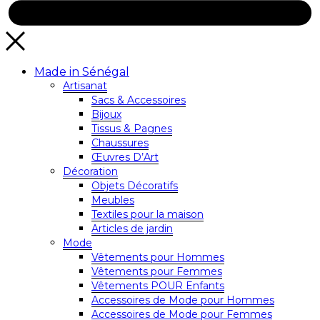
Made in Sénégal
Artisanat
Sacs & Accessoires
Bijoux
Tissus & Pagnes
Chaussures
Œuvres D’Art
Décoration
Objets Décoratifs
Meubles
Textiles pour la maison
Articles de jardin
Mode
Vêtements pour Hommes
Vêtements pour Femmes
Vêtements POUR Enfants
Accessoires de Mode pour Hommes
Accessoires de Mode pour Femmes