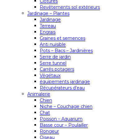
Clôtures
Revêtements sol extérieurs
Jardinage – Plantes
Jardinage
Terreau
Engrais
Graines et semences
Anti nuisible
Pots – Bacs – Jardinières
Serre de jardin
Serre tunnel
Carrés potagers
Végétaux
équipements jardinage
Récupérateurs d’eau
Animalerie
Chien
Niche – Couchage chien
Chat
Poisson – Aquarium
Basse cour – Poulailler
Rongeur
Oiseau