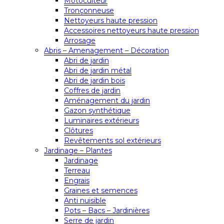
Motoculteur
Tronçonneuse
Nettoyeurs haute pression
Accessoires nettoyeurs haute pression
Arrosage
Abris – Amenagement – Décoration
Abri de jardin
Abri de jardin métal
Abri de jardin bois
Coffres de jardin
Aménagement du jardin
Gazon synthétique
Luminaires extérieurs
Clôtures
Revêtements sol extérieurs
Jardinage – Plantes
Jardinage
Terreau
Engrais
Graines et semences
Anti nuisible
Pots – Bacs – Jardinières
Serre de jardin