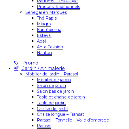
Parfums – Thiouraye
Produits Traditionnels
Sénégal en Marques
Thé Rapie
Miagro
Karitédiema
Esteval
Abel
Anta Fashion
Naatuu
Promo
Jardin / Animalerie
Mobilier de jardin – Parasol
Mobilier de jardin
Salon de jardin
Salon bas de jardin
Table et chaise de jardin
Table de jardin
Chaise de jardin
Chaise longue – Transat
Parasol – Tonnelle – Voile d’ombrage
Parasol