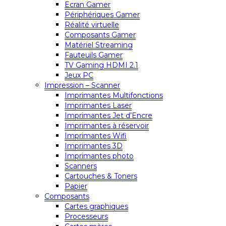
Ecran Gamer
Périphériques Gamer
Réalité virtuelle
Composants Gamer
Matériel Streaming
Fauteuils Gamer
TV Gaming HDMI 2.1
Jeux PC
Impression – Scanner
Imprimantes Multifonctions
Imprimantes Laser
Imprimantes Jet d’Encre
Imprimantes à réservoir
Imprimantes Wifi
Imprimantes 3D
Imprimantes photo
Scanners
Cartouches & Toners
Papier
Composants
Cartes graphiques
Processeurs