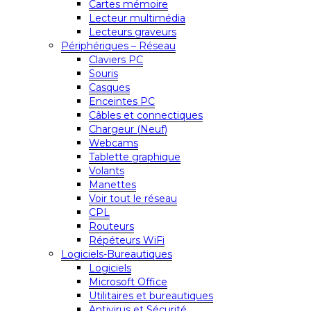
Cartes mémoire
Lecteur multimédia
Lecteurs graveurs
Périphériques – Réseau
Claviers PC
Souris
Casques
Enceintes PC
Câbles et connectiques
Chargeur (Neuf)
Webcams
Tablette graphique
Volants
Manettes
Voir tout le réseau
CPL
Routeurs
Répéteurs WiFi
Logiciels-Bureautiques
Logiciels
Microsoft Office
Utilitaires et bureautiques
Antivirus et Sécurité