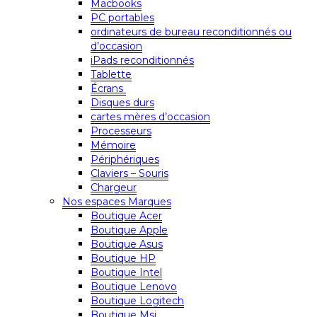
Macbooks
PC portables
ordinateurs de bureau reconditionnés ou
d’occasion
iPads reconditionnés
Tablette
Écrans
Disques durs
cartes mères d’occasion
Processeurs
Mémoire
Périphériques
Claviers – Souris
Chargeur
Nos espaces Marques
Boutique Acer
Boutique Apple
Boutique Asus
Boutique HP
Boutique Intel
Boutique Lenovo
Boutique Logitech
Boutique Msi