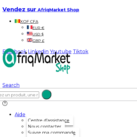
Vendez sur
AfriqMarket Shop
XOF CFA
EUR €
USD $
GBP £
Facebook
Linkedin
Youtube
Tiktok
Search
Aide
Centre d’assistance
Nous contacter
Suivre ma commande