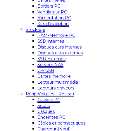
Cartes mères
Boitiers PC
Ventilateur PC
Alimentation PC
Kits d’évolution
Stockage
RAM-Mémoire PC
SSD internes
Disques durs internes
Disques durs externes
SSD Externes
Serveur NAS
Clé USB
Cartes mémoire
Lecteur multimédia
Lecteurs graveurs
Périphériques – Réseau
Claviers PC
Souris
Casques
Enceintes PC
Câbles et connectiques
Chargeur (Neuf)