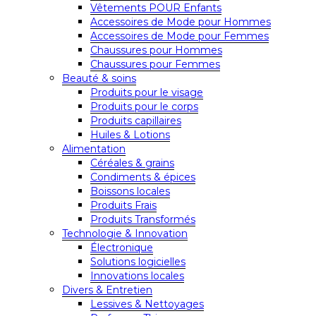
Vêtements POUR Enfants
Accessoires de Mode pour Hommes
Accessoires de Mode pour Femmes
Chaussures pour Hommes
Chaussures pour Femmes
Beauté & soins
Produits pour le visage
Produits pour le corps
Produits capillaires
Huiles & Lotions
Alimentation
Céréales & grains
Condiments & épices
Boissons locales
Produits Frais
Produits Transformés
Technologie & Innovation
Électronique
Solutions logicielles
Innovations locales
Divers & Entretien
Lessives & Nettoyages