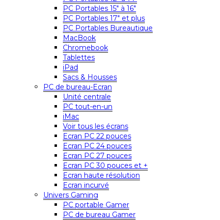
PC Portables 15″ à 16″
PC Portables 17″ et plus
PC Portables Bureautique
MacBook
Chromebook
Tablettes
iPad
Sacs & Housses
PC de bureau-Ecran
Unité centrale
PC tout-en-un
iMac
Voir tous les écrans
Ecran PC 22 pouces
Ecran PC 24 pouces
Ecran PC 27 pouces
Ecran PC 30 pouces et +
Ecran haute résolution
Ecran incurvé
Univers Gaming
PC portable Gamer
PC de bureau Gamer