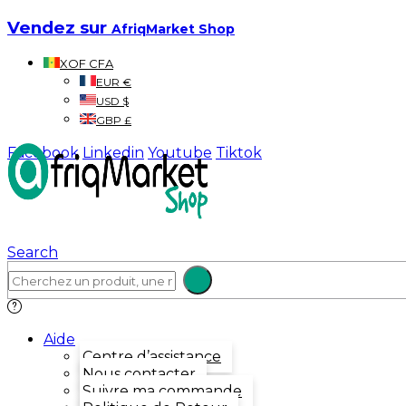
Vendez sur
AfriqMarket Shop
XOF CFA
EUR €
USD $
GBP £
Facebook
Linkedin
Youtube
Tiktok
Search
Aide
Centre d’assistance
Nous contacter
Suivre ma commande