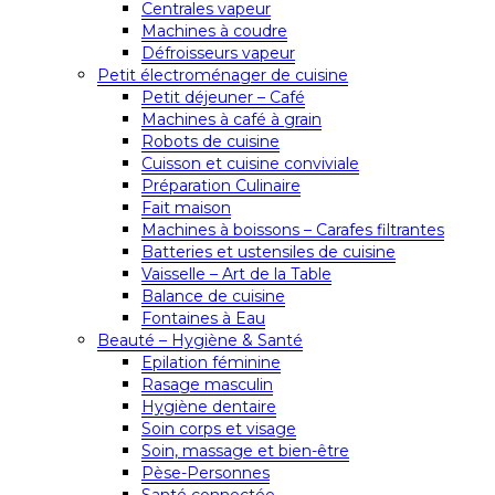
Centrales vapeur
Machines à coudre
Défroisseurs vapeur
Petit électroménager de cuisine
Petit déjeuner – Café
Machines à café à grain
Robots de cuisine
Cuisson et cuisine conviviale
Préparation Culinaire
Fait maison
Machines à boissons – Carafes filtrantes
Batteries et ustensiles de cuisine
Vaisselle – Art de la Table
Balance de cuisine
Fontaines à Eau
Beauté – Hygiène & Santé
Epilation féminine
Rasage masculin
Hygiène dentaire
Soin corps et visage
Soin, massage et bien-être
Pèse-Personnes