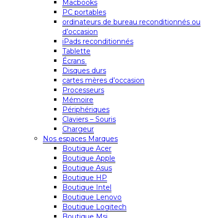
Macbooks
PC portables
ordinateurs de bureau reconditionnés ou
d’occasion
iPads reconditionnés
Tablette
Écrans
Disques durs
cartes mères d’occasion
Processeurs
Mémoire
Périphériques
Claviers – Souris
Chargeur
Nos espaces Marques
Boutique Acer
Boutique Apple
Boutique Asus
Boutique HP
Boutique Intel
Boutique Lenovo
Boutique Logitech
Boutique Msi