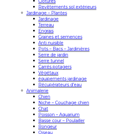
Clôtures
Revêtements sol extérieurs
Jardinage – Plantes
Jardinage
Terreau
Engrais
Graines et semences
Anti nuisible
Pots – Bacs – Jardinières
Serre de jardin
Serre tunnel
Carrés potagers
Végétaux
équipements jardinage
Récupérateurs d’eau
Animalerie
Chien
Niche – Couchage chien
Chat
Poisson – Aquarium
Basse cour – Poulailler
Rongeur
Oiseau