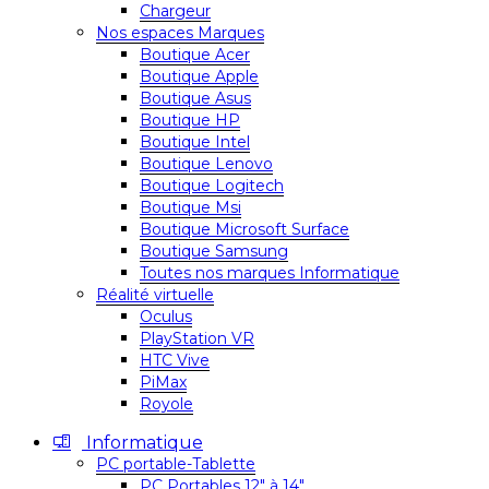
Chargeur
Nos espaces Marques
Boutique Acer
Boutique Apple
Boutique Asus
Boutique HP
Boutique Intel
Boutique Lenovo
Boutique Logitech
Boutique Msi
Boutique Microsoft Surface
Boutique Samsung
Toutes nos marques Informatique
Réalité virtuelle
Oculus
PlayStation VR
HTC Vive
PiMax
Royole
Informatique
PC portable-Tablette
PC Portables 12″ à 14″