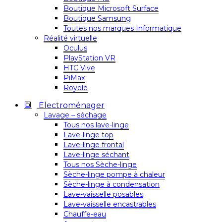
Boutique Microsoft Surface
Boutique Samsung
Toutes nos marques Informatique
Réalité virtuelle
Oculus
PlayStation VR
HTC Vive
PiMax
Royole
Electroménager
Lavage – séchage
Tous nos lave-linge
Lave-linge top
Lave-linge frontal
Lave-linge séchant
Tous nos Sèche-linge
Sèche-linge pompe à chaleur
Sèche-linge à condensation
Lave-vaisselle posables
Lave-vaisselle encastrables
Chauffe-eau