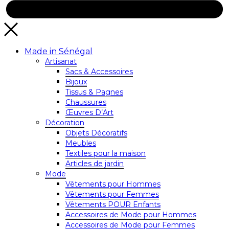
Made in Sénégal
Artisanat
Sacs & Accessoires
Bijoux
Tissus & Pagnes
Chaussures
Œuvres D’Art
Décoration
Objets Décoratifs
Meubles
Textiles pour la maison
Articles de jardin
Mode
Vêtements pour Hommes
Vêtements pour Femmes
Vêtements POUR Enfants
Accessoires de Mode pour Hommes
Accessoires de Mode pour Femmes