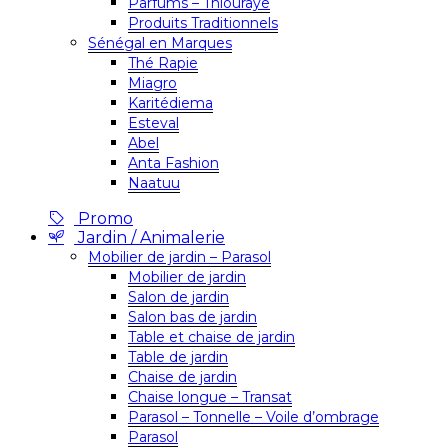
Parfums – Thiouraye
Produits Traditionnels
Sénégal en Marques
Thé Rapie
Miagro
Karitédiema
Esteval
Abel
Anta Fashion
Naatuu
Promo
Jardin / Animalerie
Mobilier de jardin – Parasol
Mobilier de jardin
Salon de jardin
Salon bas de jardin
Table et chaise de jardin
Table de jardin
Chaise de jardin
Chaise longue – Transat
Parasol – Tonnelle – Voile d’ombrage
Parasol