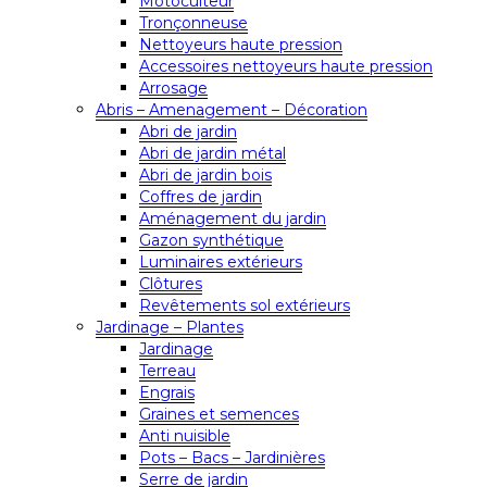
Motoculteur
Tronçonneuse
Nettoyeurs haute pression
Accessoires nettoyeurs haute pression
Arrosage
Abris – Amenagement – Décoration
Abri de jardin
Abri de jardin métal
Abri de jardin bois
Coffres de jardin
Aménagement du jardin
Gazon synthétique
Luminaires extérieurs
Clôtures
Revêtements sol extérieurs
Jardinage – Plantes
Jardinage
Terreau
Engrais
Graines et semences
Anti nuisible
Pots – Bacs – Jardinières
Serre de jardin