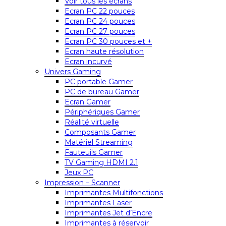
Voir tous les écrans
Ecran PC 22 pouces
Ecran PC 24 pouces
Ecran PC 27 pouces
Ecran PC 30 pouces et +
Ecran haute résolution
Ecran incurvé
Univers Gaming
PC portable Gamer
PC de bureau Gamer
Ecran Gamer
Périphériques Gamer
Réalité virtuelle
Composants Gamer
Matériel Streaming
Fauteuils Gamer
TV Gaming HDMI 2.1
Jeux PC
Impression – Scanner
Imprimantes Multifonctions
Imprimantes Laser
Imprimantes Jet d’Encre
Imprimantes à réservoir