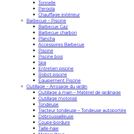
Tonnelle
Pergola
Chauffage extérieur
Barbecue – Piscine
Barbecue Gaz
Barbecue charbon
Plancha
Accessoires Barbecue
Piscine
Piscine bois
Spa
Entretien piscine
Robot piscine
Équipement Piscine
Outillage – Arrosage du jardin
Outillage à main – Matériel de jardinage
Outillage motorisé
Tondeuse
Tracteur tondeuse – Tondeuse autoportée
Débroussailleuse
Coupe-bordure
Taille-haie