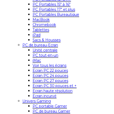
PC Portables 15″ à 16″
PC Portables 17″ et plus
PC Portables Bureautique
MacBook
Chromebook
Tablettes
iPad
Sacs & Housses
PC de bureau-Ecran
Unité centrale
PC tout-en-un
iMac
Voir tous les écrans
Ecran PC 22 pouces
Ecran PC 24 pouces
Ecran PC 27 pouces
Ecran PC 30 pouces et +
Ecran haute résolution
Ecran incurvé
Univers Gaming
PC portable Gamer
PC de bureau Gamer