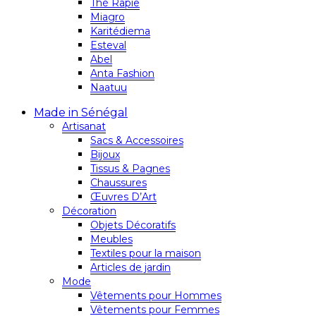
Thé Rapie
Miagro
Karitédiema
Esteval
Abel
Anta Fashion
Naatuu
Made in Sénégal
Artisanat
Sacs & Accessoires
Bijoux
Tissus & Pagnes
Chaussures
Œuvres D’Art
Décoration
Objets Décoratifs
Meubles
Textiles pour la maison
Articles de jardin
Mode
Vêtements pour Hommes
Vêtements pour Femmes