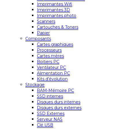
Imprimantes Wifi
Imprimantes 3D
Imprimantes photo
Scanners
Cartouches & Toners
Papier
Composants
Cartes graphiques
Processeurs
Cartes mères
Boitiers PC
Ventilateur PC
Alimentation PC
Kits d’évolution
Stockage
RAM-Mémoire PC
SSD internes
Disques durs internes
Disques durs externes
SSD Externes
Serveur NAS
Clé USB