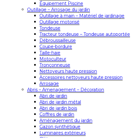
Équipement Piscine
Outillage – Arrosage du jardin
Outillage à main – Matériel de jardinage
Outillage motorisé
Tondeuse
Tracteur tondeuse – Tondeuse autoportée
Débroussailleuse
Coupe-bordure
Taille-haie
Motoculteur
Tronçonneuse
Nettoyeurs haute pression
Accessoires nettoyeurs haute pression
Arrosage
Abris – Amenagement – Décoration
Abri de jardin
Abri de jardin métal
Abri de jardin bois
Coffres de jardin
Aménagement du jardin
Gazon synthétique
Luminaires extérieurs