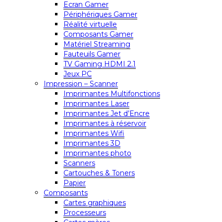
Ecran Gamer
Périphériques Gamer
Réalité virtuelle
Composants Gamer
Matériel Streaming
Fauteuils Gamer
TV Gaming HDMI 2.1
Jeux PC
Impression – Scanner
Imprimantes Multifonctions
Imprimantes Laser
Imprimantes Jet d’Encre
Imprimantes à réservoir
Imprimantes Wifi
Imprimantes 3D
Imprimantes photo
Scanners
Cartouches & Toners
Papier
Composants
Cartes graphiques
Processeurs