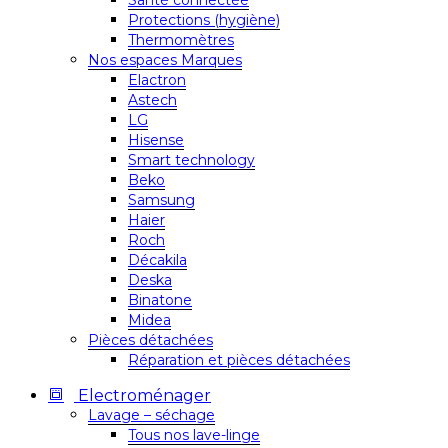
Santé connectée
Protections (hygiène)
Thermomètres
Nos espaces Marques
Elactron
Astech
LG
Hisense
Smart technology
Beko
Samsung
Haier
Roch
Décakila
Deska
Binatone
Midea
Pièces détachées
Réparation et pièces détachées
Electroménager
Lavage – séchage
Tous nos lave-linge