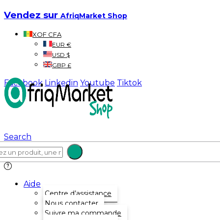
Vendez sur
AfriqMarket Shop
XOF CFA
EUR €
USD $
GBP £
Facebook
Linkedin
Youtube
Tiktok
Search
Aide
Centre d’assistance
Nous contacter
Suivre ma commande