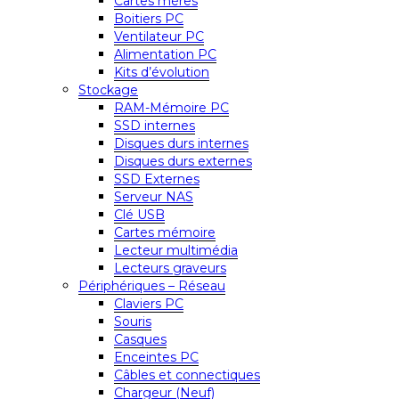
Cartes mères
Boitiers PC
Ventilateur PC
Alimentation PC
Kits d’évolution
Stockage
RAM-Mémoire PC
SSD internes
Disques durs internes
Disques durs externes
SSD Externes
Serveur NAS
Clé USB
Cartes mémoire
Lecteur multimédia
Lecteurs graveurs
Périphériques – Réseau
Claviers PC
Souris
Casques
Enceintes PC
Câbles et connectiques
Chargeur (Neuf)