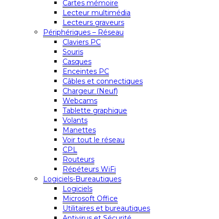
Cartes mémoire
Lecteur multimédia
Lecteurs graveurs
Périphériques – Réseau
Claviers PC
Souris
Casques
Enceintes PC
Câbles et connectiques
Chargeur (Neuf)
Webcams
Tablette graphique
Volants
Manettes
Voir tout le réseau
CPL
Routeurs
Répéteurs WiFi
Logiciels-Bureautiques
Logiciels
Microsoft Office
Utilitaires et bureautiques
Antivirus et Sécurité