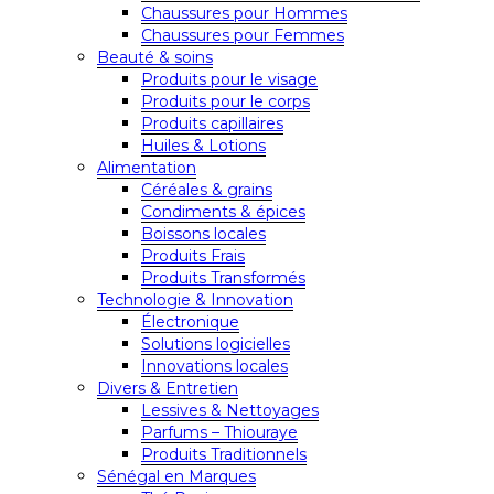
Chaussures pour Hommes
Chaussures pour Femmes
Beauté & soins
Produits pour le visage
Produits pour le corps
Produits capillaires
Huiles & Lotions
Alimentation
Céréales & grains
Condiments & épices
Boissons locales
Produits Frais
Produits Transformés
Technologie & Innovation
Électronique
Solutions logicielles
Innovations locales
Divers & Entretien
Lessives & Nettoyages
Parfums – Thiouraye
Produits Traditionnels
Sénégal en Marques