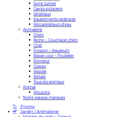
Serre tunnel
Carrés potagers
Végétaux
équipements jardinage
Récupérateurs d’eau
Animalerie
Chien
Niche – Couchage chien
Chat
Poisson – Aquarium
Basse cour – Poulailler
Rongeur
Oiseau
Reptile
Bétails
Tous les animaux
Animal
Moutons
Notre espace marques
Promo
Jardin / Animalerie
Mobilier de jardin – Parasol