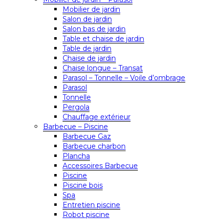
Mobilier de jardin
Salon de jardin
Salon bas de jardin
Table et chaise de jardin
Table de jardin
Chaise de jardin
Chaise longue – Transat
Parasol – Tonnelle – Voile d’ombrage
Parasol
Tonnelle
Pergola
Chauffage extérieur
Barbecue – Piscine
Barbecue Gaz
Barbecue charbon
Plancha
Accessoires Barbecue
Piscine
Piscine bois
Spa
Entretien piscine
Robot piscine