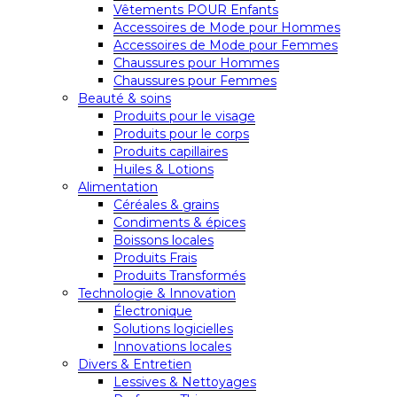
Vêtements POUR Enfants
Accessoires de Mode pour Hommes
Accessoires de Mode pour Femmes
Chaussures pour Hommes
Chaussures pour Femmes
Beauté & soins
Produits pour le visage
Produits pour le corps
Produits capillaires
Huiles & Lotions
Alimentation
Céréales & grains
Condiments & épices
Boissons locales
Produits Frais
Produits Transformés
Technologie & Innovation
Électronique
Solutions logicielles
Innovations locales
Divers & Entretien
Lessives & Nettoyages