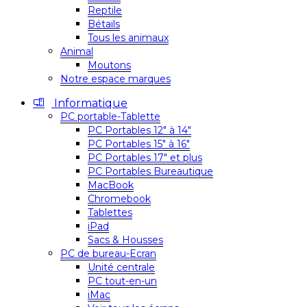
Reptile
Bétails
Tous les animaux
Animal
Moutons
Notre espace marques
Informatique
PC portable-Tablette
PC Portables 12″ à 14″
PC Portables 15″ à 16″
PC Portables 17″ et plus
PC Portables Bureautique
MacBook
Chromebook
Tablettes
iPad
Sacs & Housses
PC de bureau-Ecran
Unité centrale
PC tout-en-un
iMac