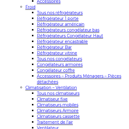
Accessoires
Froid
Tous nos réfrigérateurs
Réfrigérateur 1 porte
Réfrigérateur américain
Réfrigérateurs congélateur bas
Réfrigérateurs Congélateur Haut
Réfrigérateur encastrable
Réfrigérateur Bar
Réfrigérateur vitrine
Tous nos congélateurs
Congélateurs armoires
Congélateur coffre
Accessoires – Produits Ménagers – Pièces
détachées
Climatisation – Ventilation
Tous nos climatiseurs
Climatiseur fixe
Climatiseurs mobiles
Climatiseurs Armoire
Climatiseurs cassette
Traitement de l’air
Ventilateur