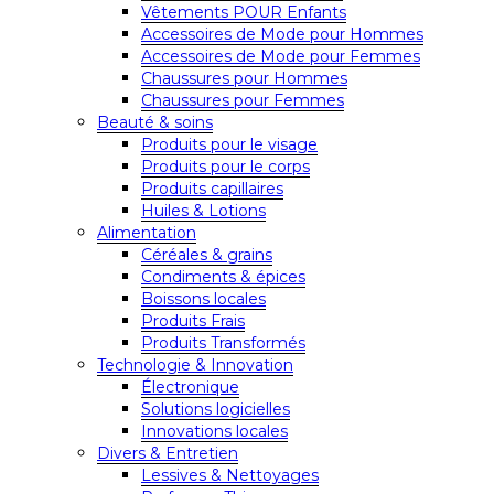
Vêtements POUR Enfants
Accessoires de Mode pour Hommes
Accessoires de Mode pour Femmes
Chaussures pour Hommes
Chaussures pour Femmes
Beauté & soins
Produits pour le visage
Produits pour le corps
Produits capillaires
Huiles & Lotions
Alimentation
Céréales & grains
Condiments & épices
Boissons locales
Produits Frais
Produits Transformés
Technologie & Innovation
Électronique
Solutions logicielles
Innovations locales
Divers & Entretien
Lessives & Nettoyages