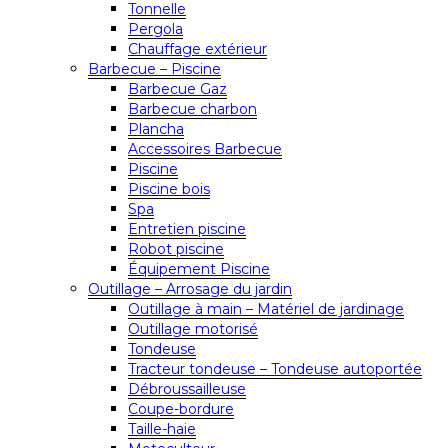
Tonnelle
Pergola
Chauffage extérieur
Barbecue – Piscine
Barbecue Gaz
Barbecue charbon
Plancha
Accessoires Barbecue
Piscine
Piscine bois
Spa
Entretien piscine
Robot piscine
Équipement Piscine
Outillage – Arrosage du jardin
Outillage à main – Matériel de jardinage
Outillage motorisé
Tondeuse
Tracteur tondeuse – Tondeuse autoportée
Débroussailleuse
Coupe-bordure
Taille-haie