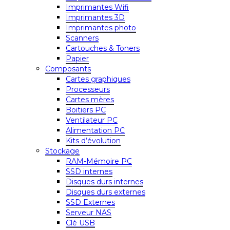
Imprimantes Wifi
Imprimantes 3D
Imprimantes photo
Scanners
Cartouches & Toners
Papier
Composants
Cartes graphiques
Processeurs
Cartes mères
Boitiers PC
Ventilateur PC
Alimentation PC
Kits d’évolution
Stockage
RAM-Mémoire PC
SSD internes
Disques durs internes
Disques durs externes
SSD Externes
Serveur NAS
Clé USB