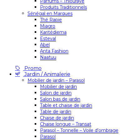
Parfums – Thiouraye
Produits Traditionnels
Sénégal en Marques
Thé Rapie
Miagro
Karitédiema
Esteval
Abel
Anta Fashion
Naatuu
Promo
Jardin / Animalerie
Mobilier de jardin – Parasol
Mobilier de jardin
Salon de jardin
Salon bas de jardin
Table et chaise de jardin
Table de jardin
Chaise de jardin
Chaise longue – Transat
Parasol – Tonnelle – Voile d’ombrage
Parasol