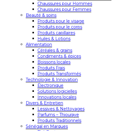
Chaussures pour Hommes
Chaussures pour Femmes
Beauté & soins
Produits pour le visage
Produits pour le corps
Produits capillaires
Huiles & Lotions
Alimentation
Céréales & grains
Condiments & épices
Boissons locales
Produits Frais
Produits Transformés
Technologie & Innovation
Électronique
Solutions logicielles
Innovations locales
Divers & Entretien
Lessives & Nettoyages
Parfums – Thiouraye
Produits Traditionnels
Sénégal en Marques