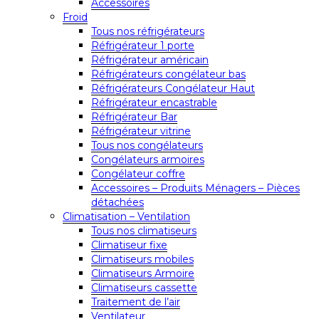
Accessoires
Froid
Tous nos réfrigérateurs
Réfrigérateur 1 porte
Réfrigérateur américain
Réfrigérateurs congélateur bas
Réfrigérateurs Congélateur Haut
Réfrigérateur encastrable
Réfrigérateur Bar
Réfrigérateur vitrine
Tous nos congélateurs
Congélateurs armoires
Congélateur coffre
Accessoires – Produits Ménagers – Pièces
détachées
Climatisation – Ventilation
Tous nos climatiseurs
Climatiseur fixe
Climatiseurs mobiles
Climatiseurs Armoire
Climatiseurs cassette
Traitement de l’air
Ventilateur