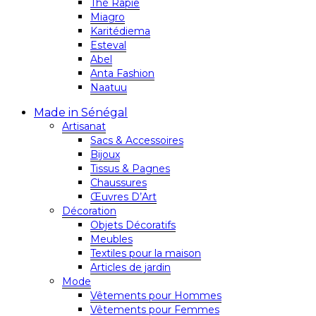
Thé Rapie
Miagro
Karitédiema
Esteval
Abel
Anta Fashion
Naatuu
Made in Sénégal
Artisanat
Sacs & Accessoires
Bijoux
Tissus & Pagnes
Chaussures
Œuvres D’Art
Décoration
Objets Décoratifs
Meubles
Textiles pour la maison
Articles de jardin
Mode
Vêtements pour Hommes
Vêtements pour Femmes