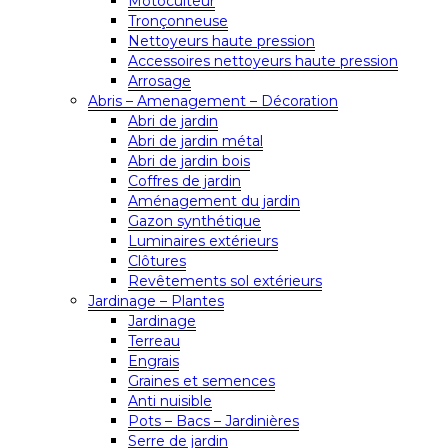
Motoculteur
Tronçonneuse
Nettoyeurs haute pression
Accessoires nettoyeurs haute pression
Arrosage
Abris – Amenagement – Décoration
Abri de jardin
Abri de jardin métal
Abri de jardin bois
Coffres de jardin
Aménagement du jardin
Gazon synthétique
Luminaires extérieurs
Clôtures
Revêtements sol extérieurs
Jardinage – Plantes
Jardinage
Terreau
Engrais
Graines et semences
Anti nuisible
Pots – Bacs – Jardinières
Serre de jardin