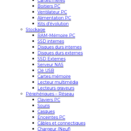
Cartes mères
Boitiers PC
Ventilateur PC
Alimentation PC
Kits d’évolution
Stockage
RAM-Mémoire PC
SSD internes
Disques durs internes
Disques durs externes
SSD Externes
Serveur NAS
Clé USB
Cartes mémoire
Lecteur multimédia
Lecteurs graveurs
Périphériques – Réseau
Claviers PC
Souris
Casques
Enceintes PC
Câbles et connectiques
Chargeur (Neuf)