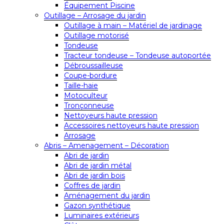
Équipement Piscine
Outillage – Arrosage du jardin
Outillage à main – Matériel de jardinage
Outillage motorisé
Tondeuse
Tracteur tondeuse – Tondeuse autoportée
Débroussailleuse
Coupe-bordure
Taille-haie
Motoculteur
Tronçonneuse
Nettoyeurs haute pression
Accessoires nettoyeurs haute pression
Arrosage
Abris – Amenagement – Décoration
Abri de jardin
Abri de jardin métal
Abri de jardin bois
Coffres de jardin
Aménagement du jardin
Gazon synthétique
Luminaires extérieurs