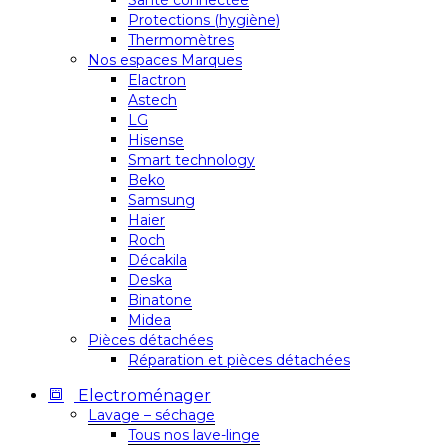
Santé connectée
Protections (hygiène)
Thermomètres
Nos espaces Marques
Elactron
Astech
LG
Hisense
Smart technology
Beko
Samsung
Haier
Roch
Décakila
Deska
Binatone
Midea
Pièces détachées
Réparation et pièces détachées
Electroménager
Lavage – séchage
Tous nos lave-linge