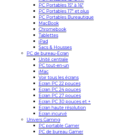
PC Portables 15″ à 16″
PC Portables 17″ et plus
PC Portables Bureautique
MacBook
Chromebook
Tablettes
iPad
Sacs & Housses
PC de bureau-Ecran
Unité centrale
PC tout-en-un
iMac
Voir tous les écrans
Ecran PC 22 pouces
Ecran PC 24 pouces
Ecran PC 27 pouces
Ecran PC 30 pouces et +
Ecran haute résolution
Ecran incurvé
Univers Gaming
PC portable Gamer
PC de bureau Gamer