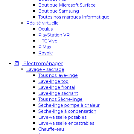
Boutique Microsoft Surface
Boutique Samsung
Toutes nos marques Informatique
Réalité virtuelle
Oculus
PlayStation VR
HTC Vive
PiMax
Royole
Electroménager
Lavage – séchage
Tous nos lave-linge
Lave-linge top
Lave-linge frontal
Lave-linge séchant
Tous nos Sèche-linge
Sèche-linge pompe à chaleur
Sèche-linge à condensation
Lave-vaisselle posables
Lave-vaisselle encastrables
Chauffe-eau