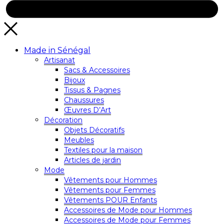
Made in Sénégal
Artisanat
Sacs & Accessoires
Bijoux
Tissus & Pagnes
Chaussures
Œuvres D’Art
Décoration
Objets Décoratifs
Meubles
Textiles pour la maison
Articles de jardin
Mode
Vêtements pour Hommes
Vêtements pour Femmes
Vêtements POUR Enfants
Accessoires de Mode pour Hommes
Accessoires de Mode pour Femmes