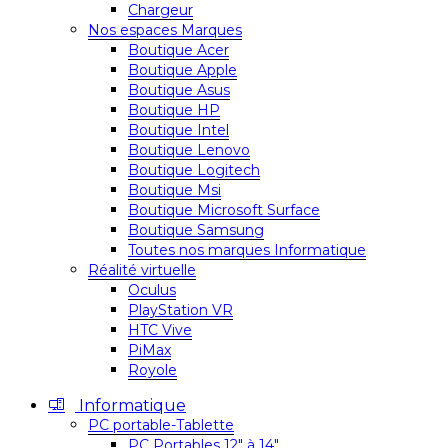
Chargeur
Nos espaces Marques
Boutique Acer
Boutique Apple
Boutique Asus
Boutique HP
Boutique Intel
Boutique Lenovo
Boutique Logitech
Boutique Msi
Boutique Microsoft Surface
Boutique Samsung
Toutes nos marques Informatique
Réalité virtuelle
Oculus
PlayStation VR
HTC Vive
PiMax
Royole
Informatique
PC portable-Tablette
PC Portables 12″ à 14″