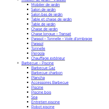
Mobilier de jardin
Salon de jardin
Salon bas de jardin
Table et chaise de jardin
Table de jardin
Chaise de jardin
Chaise longue – Transat
Parasol – Tonnelle – Voile d’ombrage
Parasol
Tonnelle
Pergola
Chauffage extérieur
Barbecue – Piscine
Barbecue Gaz
Barbecue charbon
Plancha
Accessoires Barbecue
Piscine
Piscine bois
Spa
Entretien piscine
Robot piscine