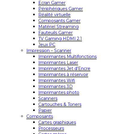
Ecran Gamer
Périphériques Gamer
Réalité virtuelle
Composants Gamer
Matériel Streaming
Fauteuils Gamer
TV Gaming HDMI 2.1
Jeux PC
Impression – Scanner
Imprimantes Multifonctions
Imprimantes Laser
Imprimantes Jet d’Encre
Imprimantes à réservoir
Imprimantes Wifi
Imprimantes 3D
Imprimantes photo
Scanners
Cartouches & Toners
Papier
Composants
Cartes graphiques
Processeurs