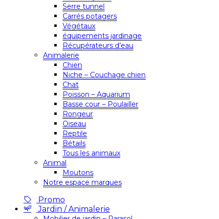
Serre tunnel
Carrés potagers
Végétaux
équipements jardinage
Récupérateurs d’eau
Animalerie
Chien
Niche – Couchage chien
Chat
Poisson – Aquarium
Basse cour – Poulailler
Rongeur
Oiseau
Reptile
Bétails
Tous les animaux
Animal
Moutons
Notre espace marques
Promo
Jardin / Animalerie
Mobilier de jardin – Parasol