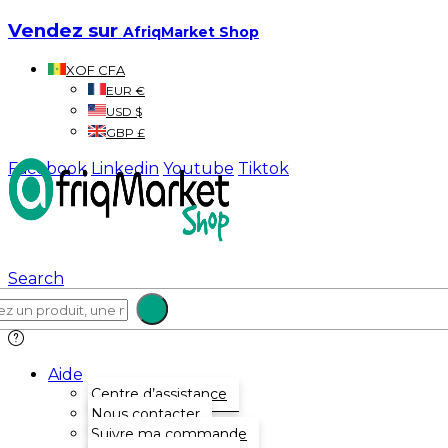
Vendez sur
AfriqMarket Shop
XOF CFA
EUR €
USD $
GBP £
Facebook
Linkedin
Youtube
Tiktok
Search
Aide
Centre d’assistance
Nous contacter
Suivre ma commande