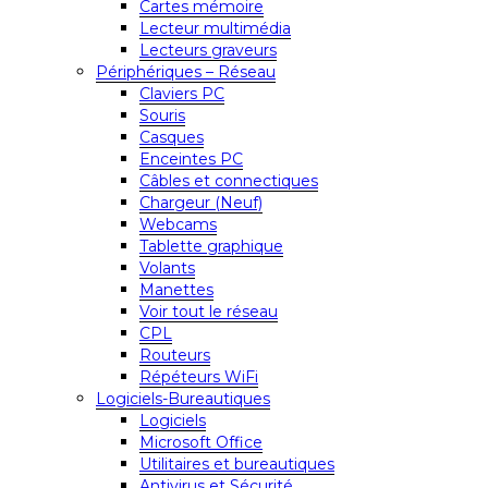
Cartes mémoire
Lecteur multimédia
Lecteurs graveurs
Périphériques – Réseau
Claviers PC
Souris
Casques
Enceintes PC
Câbles et connectiques
Chargeur (Neuf)
Webcams
Tablette graphique
Volants
Manettes
Voir tout le réseau
CPL
Routeurs
Répéteurs WiFi
Logiciels-Bureautiques
Logiciels
Microsoft Office
Utilitaires et bureautiques
Antivirus et Sécurité