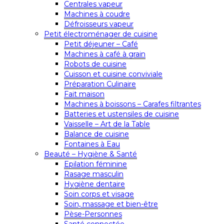
Centrales vapeur
Machines à coudre
Défroisseurs vapeur
Petit électroménager de cuisine
Petit déjeuner – Café
Machines à café à grain
Robots de cuisine
Cuisson et cuisine conviviale
Préparation Culinaire
Fait maison
Machines à boissons – Carafes filtrantes
Batteries et ustensiles de cuisine
Vaisselle – Art de la Table
Balance de cuisine
Fontaines à Eau
Beauté – Hygiène & Santé
Epilation féminine
Rasage masculin
Hygiène dentaire
Soin corps et visage
Soin, massage et bien-être
Pèse-Personnes