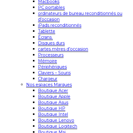
Macbooks
PC portables
ordinateurs de bureau reconditionnés ou
d’occasion
iPads reconditionnés
Tablette
Écrans
Disques durs
cartes mères d’occasion
Processeurs
Mémoire
Périphériques
Claviers – Souris
Chargeur
Nos espaces Marques
Boutique Acer
Boutique Apple
Boutique Asus
Boutique HP
Boutique Intel
Boutique Lenovo
Boutique Logitech
Boutique Msi