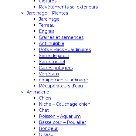
Clôtures
Revêtements sol extérieurs
Jardinage – Plantes
Jardinage
Terreau
Engrais
Graines et semences
Anti nuisible
Pots – Bacs – Jardinières
Serre de jardin
Serre tunnel
Carrés potagers
Végétaux
équipements jardinage
Récupérateurs d’eau
Animalerie
Chien
Niche – Couchage chien
Chat
Poisson – Aquarium
Basse cour – Poulailler
Rongeur
Oiseau