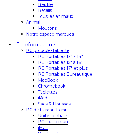
Reptile
Bétails
Tous les animaux
Animal
Moutons
Notre espace marques
Informatique
PC portable-Tablette
PC Portables 12″ à 14″
PC Portables 15″ à 16″
PC Portables 17″ et plus
PC Portables Bureautique
MacBook
Chromebook
Tablettes
iPad
Sacs & Housses
PC de bureau-Ecran
Unité centrale
PC tout-en-un
iMac