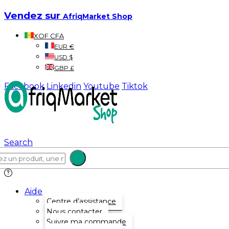
Vendez sur
AfriqMarket Shop
XOF CFA
EUR €
USD $
GBP £
Facebook
Linkedin
Youtube
Tiktok
Search
Aide
Centre d’assistance
Nous contacter
Suivre ma commande