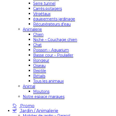
Serre tunnel
Carrés potagers
Végétaux
équipements jardinage
Récupérateurs d’eau
Animalerie
Chien
Niche – Couchage chien
Chat
Poisson – Aquarium
Basse cour – Poulailler
Rongeur
Oiseau
Reptile
Bétails
Tous les animaux
Animal
Moutons
Notre espace marques
Promo
Jardin / Animalerie
Mobilier de jardin – Parasol