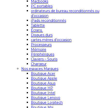
Macbooks
PC portables
ordinateurs de bureau reconditionnés ou
d’occasion
iPads reconditionnés
Tablette
Écrans
Disques durs
cartes mères d’occasion
Processeurs
Mémoire
Périphériques
Claviers – Souris
Chargeur
Nos espaces Marques
Boutique Acer
Boutique Apple
Boutique Asus
Boutique HP
Boutique Intel
Boutique Lenovo
Boutique Logitech
Boutique Msi