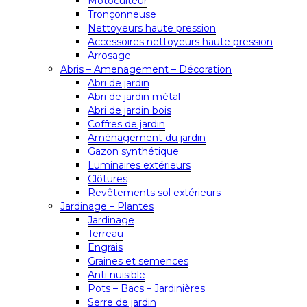
Motoculteur
Tronçonneuse
Nettoyeurs haute pression
Accessoires nettoyeurs haute pression
Arrosage
Abris – Amenagement – Décoration
Abri de jardin
Abri de jardin métal
Abri de jardin bois
Coffres de jardin
Aménagement du jardin
Gazon synthétique
Luminaires extérieurs
Clôtures
Revêtements sol extérieurs
Jardinage – Plantes
Jardinage
Terreau
Engrais
Graines et semences
Anti nuisible
Pots – Bacs – Jardinières
Serre de jardin