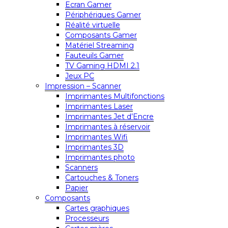
Ecran Gamer
Périphériques Gamer
Réalité virtuelle
Composants Gamer
Matériel Streaming
Fauteuils Gamer
TV Gaming HDMI 2.1
Jeux PC
Impression – Scanner
Imprimantes Multifonctions
Imprimantes Laser
Imprimantes Jet d’Encre
Imprimantes à réservoir
Imprimantes Wifi
Imprimantes 3D
Imprimantes photo
Scanners
Cartouches & Toners
Papier
Composants
Cartes graphiques
Processeurs