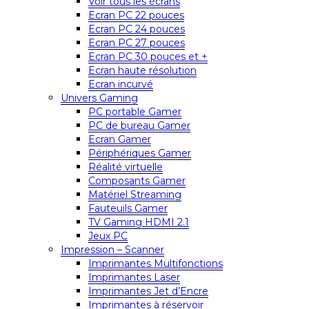
Voir tous les écrans
Ecran PC 22 pouces
Ecran PC 24 pouces
Ecran PC 27 pouces
Ecran PC 30 pouces et +
Ecran haute résolution
Ecran incurvé
Univers Gaming
PC portable Gamer
PC de bureau Gamer
Ecran Gamer
Périphériques Gamer
Réalité virtuelle
Composants Gamer
Matériel Streaming
Fauteuils Gamer
TV Gaming HDMI 2.1
Jeux PC
Impression – Scanner
Imprimantes Multifonctions
Imprimantes Laser
Imprimantes Jet d’Encre
Imprimantes à réservoir