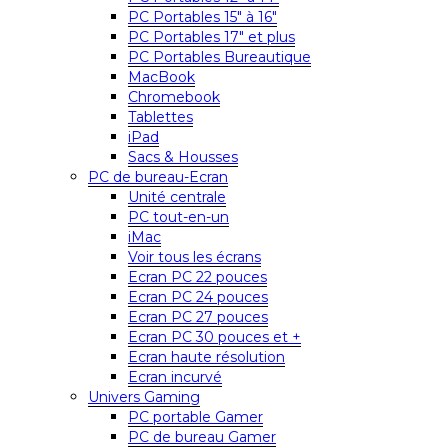
PC Portables 15″ à 16″
PC Portables 17″ et plus
PC Portables Bureautique
MacBook
Chromebook
Tablettes
iPad
Sacs & Housses
PC de bureau-Ecran
Unité centrale
PC tout-en-un
iMac
Voir tous les écrans
Ecran PC 22 pouces
Ecran PC 24 pouces
Ecran PC 27 pouces
Ecran PC 30 pouces et +
Ecran haute résolution
Ecran incurvé
Univers Gaming
PC portable Gamer
PC de bureau Gamer