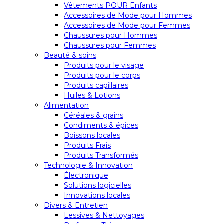
Vêtements POUR Enfants
Accessoires de Mode pour Hommes
Accessoires de Mode pour Femmes
Chaussures pour Hommes
Chaussures pour Femmes
Beauté & soins
Produits pour le visage
Produits pour le corps
Produits capillaires
Huiles & Lotions
Alimentation
Céréales & grains
Condiments & épices
Boissons locales
Produits Frais
Produits Transformés
Technologie & Innovation
Électronique
Solutions logicielles
Innovations locales
Divers & Entretien
Lessives & Nettoyages