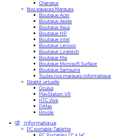
Chargeur
Nos espaces Marques
Boutique Acer
Boutique Apple
Boutique Asus
Boutique HP
Boutique Intel
Boutique Lenovo
Boutique Logitech
Boutique Msi
Boutique Microsoft Surface
Boutique Samsung
Toutes nos marques Informatique
Réalité virtuelle
Oculus
PlayStation VR
HTC Vive
PiMax
Royole
Informatique
PC portable-Tablette
PC Portables 12″ à 14″