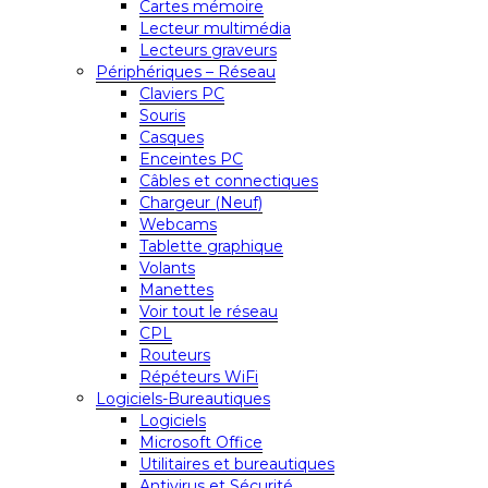
Cartes mémoire
Lecteur multimédia
Lecteurs graveurs
Périphériques – Réseau
Claviers PC
Souris
Casques
Enceintes PC
Câbles et connectiques
Chargeur (Neuf)
Webcams
Tablette graphique
Volants
Manettes
Voir tout le réseau
CPL
Routeurs
Répéteurs WiFi
Logiciels-Bureautiques
Logiciels
Microsoft Office
Utilitaires et bureautiques
Antivirus et Sécurité