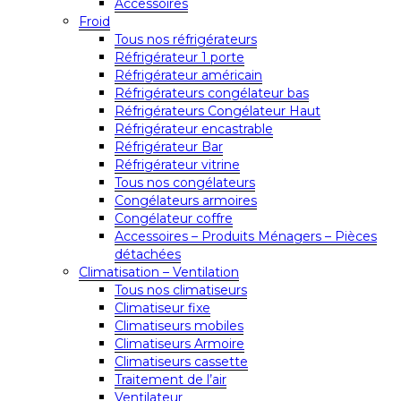
Accessoires
Froid
Tous nos réfrigérateurs
Réfrigérateur 1 porte
Réfrigérateur américain
Réfrigérateurs congélateur bas
Réfrigérateurs Congélateur Haut
Réfrigérateur encastrable
Réfrigérateur Bar
Réfrigérateur vitrine
Tous nos congélateurs
Congélateurs armoires
Congélateur coffre
Accessoires – Produits Ménagers – Pièces
détachées
Climatisation – Ventilation
Tous nos climatiseurs
Climatiseur fixe
Climatiseurs mobiles
Climatiseurs Armoire
Climatiseurs cassette
Traitement de l’air
Ventilateur