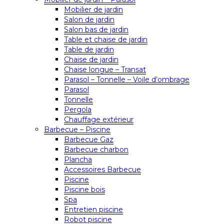
Mobilier de jardin
Salon de jardin
Salon bas de jardin
Table et chaise de jardin
Table de jardin
Chaise de jardin
Chaise longue – Transat
Parasol – Tonnelle – Voile d’ombrage
Parasol
Tonnelle
Pergola
Chauffage extérieur
Barbecue – Piscine
Barbecue Gaz
Barbecue charbon
Plancha
Accessoires Barbecue
Piscine
Piscine bois
Spa
Entretien piscine
Robot piscine