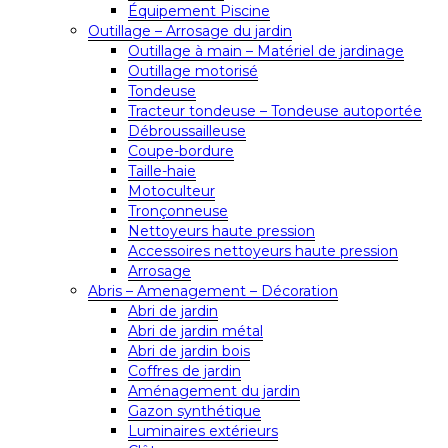
Équipement Piscine
Outillage – Arrosage du jardin
Outillage à main – Matériel de jardinage
Outillage motorisé
Tondeuse
Tracteur tondeuse – Tondeuse autoportée
Débroussailleuse
Coupe-bordure
Taille-haie
Motoculteur
Tronçonneuse
Nettoyeurs haute pression
Accessoires nettoyeurs haute pression
Arrosage
Abris – Amenagement – Décoration
Abri de jardin
Abri de jardin métal
Abri de jardin bois
Coffres de jardin
Aménagement du jardin
Gazon synthétique
Luminaires extérieurs