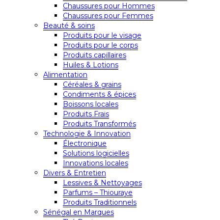
Chaussures pour Hommes
Chaussures pour Femmes
Beauté & soins
Produits pour le visage
Produits pour le corps
Produits capillaires
Huiles & Lotions
Alimentation
Céréales & grains
Condiments & épices
Boissons locales
Produits Frais
Produits Transformés
Technologie & Innovation
Électronique
Solutions logicielles
Innovations locales
Divers & Entretien
Lessives & Nettoyages
Parfums – Thiouraye
Produits Traditionnels
Sénégal en Marques