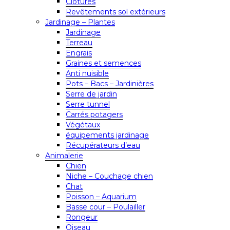
Clôtures
Revêtements sol extérieurs
Jardinage – Plantes
Jardinage
Terreau
Engrais
Graines et semences
Anti nuisible
Pots – Bacs – Jardinières
Serre de jardin
Serre tunnel
Carrés potagers
Végétaux
équipements jardinage
Récupérateurs d’eau
Animalerie
Chien
Niche – Couchage chien
Chat
Poisson – Aquarium
Basse cour – Poulailler
Rongeur
Oiseau