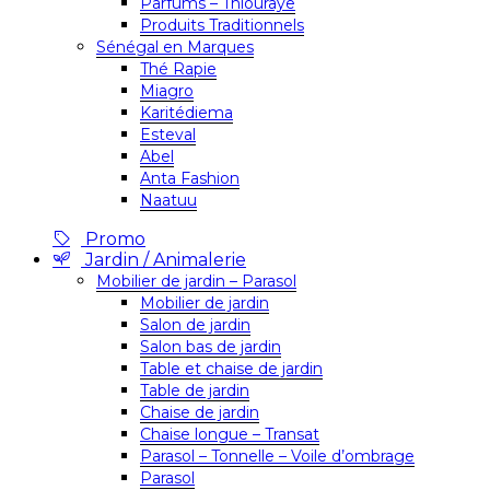
Parfums – Thiouraye
Produits Traditionnels
Sénégal en Marques
Thé Rapie
Miagro
Karitédiema
Esteval
Abel
Anta Fashion
Naatuu
Promo
Jardin / Animalerie
Mobilier de jardin – Parasol
Mobilier de jardin
Salon de jardin
Salon bas de jardin
Table et chaise de jardin
Table de jardin
Chaise de jardin
Chaise longue – Transat
Parasol – Tonnelle – Voile d’ombrage
Parasol