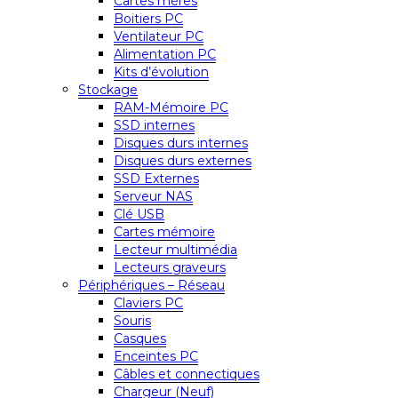
Cartes mères
Boitiers PC
Ventilateur PC
Alimentation PC
Kits d’évolution
Stockage
RAM-Mémoire PC
SSD internes
Disques durs internes
Disques durs externes
SSD Externes
Serveur NAS
Clé USB
Cartes mémoire
Lecteur multimédia
Lecteurs graveurs
Périphériques – Réseau
Claviers PC
Souris
Casques
Enceintes PC
Câbles et connectiques
Chargeur (Neuf)