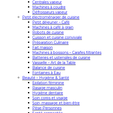
Centrales vapeur
Machines à coudre
Défroisseurs vapeur
Petit électroménager de cuisine
Petit déjeuner – Café
Machines à café à grain
Robots de cuisine
Cuisson et cuisine conviviale
Préparation Culinaire
Fait maison
Machines à boissons – Carafes filtrantes
Batteries et ustensiles de cuisine
Vaisselle – Art de la Table
Balance de cuisine
Fontaines à Eau
Beauté – Hygiène & Santé
Epilation féminine
Rasage masculin
Hygiène dentaire
Soin corps et visage
Soin, massage et bien-être
Pèse-Personnes