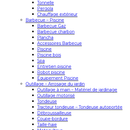
Tonnelle
Pergola
Chauffage extérieur
Barbecue – Piscine
Barbecue Gaz
Barbecue charbon
Plancha
Accessoires Barbecue
Piscine
Piscine bois
Spa
Entretien piscine
Robot piscine
Équipement Piscine
Outillage – Arrosage du jardin
Outillage à main – Matériel de jardinage
Outillage motorisé
Tondeuse
Tracteur tondeuse – Tondeuse autoportée
Débroussailleuse
Coupe-bordure
Taille-haie