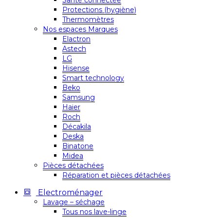
Santé connectée
Protections (hygiène)
Thermomètres
Nos espaces Marques
Elactron
Astech
LG
Hisense
Smart technology
Beko
Samsung
Haier
Roch
Décakila
Deska
Binatone
Midea
Pièces détachées
Réparation et pièces détachées
Electroménager
Lavage – séchage
Tous nos lave-linge