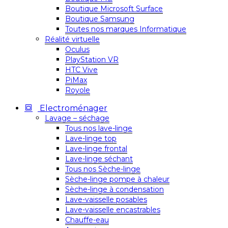
Boutique Microsoft Surface
Boutique Samsung
Toutes nos marques Informatique
Réalité virtuelle
Oculus
PlayStation VR
HTC Vive
PiMax
Royole
Electroménager
Lavage – séchage
Tous nos lave-linge
Lave-linge top
Lave-linge frontal
Lave-linge séchant
Tous nos Sèche-linge
Sèche-linge pompe à chaleur
Sèche-linge à condensation
Lave-vaisselle posables
Lave-vaisselle encastrables
Chauffe-eau