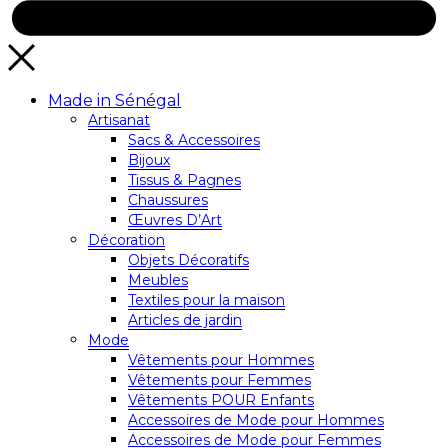
Made in Sénégal
Artisanat
Sacs & Accessoires
Bijoux
Tissus & Pagnes
Chaussures
Œuvres D’Art
Décoration
Objets Décoratifs
Meubles
Textiles pour la maison
Articles de jardin
Mode
Vêtements pour Hommes
Vêtements pour Femmes
Vêtements POUR Enfants
Accessoires de Mode pour Hommes
Accessoires de Mode pour Femmes