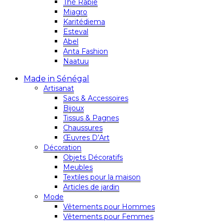
Thé Rapie
Miagro
Karitédiema
Esteval
Abel
Anta Fashion
Naatuu
Made in Sénégal
Artisanat
Sacs & Accessoires
Bijoux
Tissus & Pagnes
Chaussures
Œuvres D’Art
Décoration
Objets Décoratifs
Meubles
Textiles pour la maison
Articles de jardin
Mode
Vêtements pour Hommes
Vêtements pour Femmes