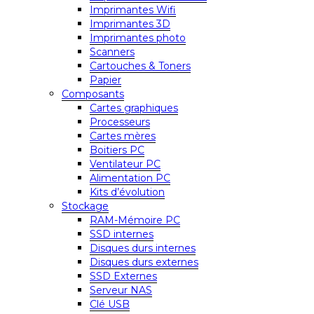
Imprimantes Wifi
Imprimantes 3D
Imprimantes photo
Scanners
Cartouches & Toners
Papier
Composants
Cartes graphiques
Processeurs
Cartes mères
Boitiers PC
Ventilateur PC
Alimentation PC
Kits d’évolution
Stockage
RAM-Mémoire PC
SSD internes
Disques durs internes
Disques durs externes
SSD Externes
Serveur NAS
Clé USB