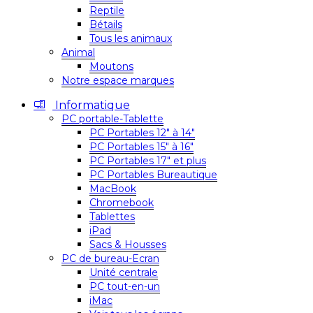
Reptile
Bétails
Tous les animaux
Animal
Moutons
Notre espace marques
Informatique
PC portable-Tablette
PC Portables 12″ à 14″
PC Portables 15″ à 16″
PC Portables 17″ et plus
PC Portables Bureautique
MacBook
Chromebook
Tablettes
iPad
Sacs & Housses
PC de bureau-Ecran
Unité centrale
PC tout-en-un
iMac