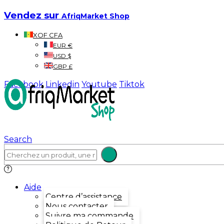
Vendez sur
AfriqMarket Shop
XOF CFA
EUR €
USD $
GBP £
Facebook
Linkedin
Youtube
Tiktok
Search
Aide
Centre d’assistance
Nous contacter
Suivre ma commande