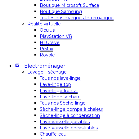
Boutique Microsoft Surface
Boutique Samsung
Toutes nos marques Informatique
Réalité virtuelle
Oculus
PlayStation VR
HTC Vive
PiMax
Royole
Electroménager
Lavage – séchage
Tous nos lave-linge
Lave-linge top
Lave-linge frontal
Lave-linge séchant
Tous nos Sèche-linge
Sèche-linge pompe à chaleur
Sèche-linge à condensation
Lave-vaisselle posables
Lave-vaisselle encastrables
Chauffe-eau