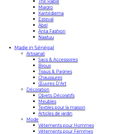
Thé Rapie
Miagro
Karitédiema
Esteval
Abel
Anta Fashion
Naatuu
Made in Sénégal
Artisanat
Sacs & Accessoires
Bijoux
Tissus & Pagnes
Chaussures
Œuvres D’Art
Décoration
Objets Décoratifs
Meubles
Textiles pour la maison
Articles de jardin
Mode
Vêtements pour Hommes
Vêtements pour Femmes