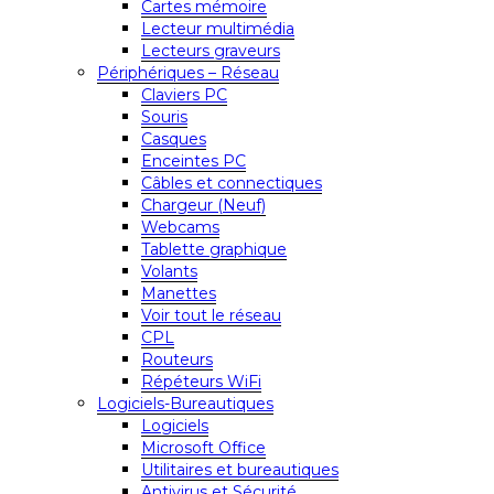
Cartes mémoire
Lecteur multimédia
Lecteurs graveurs
Périphériques – Réseau
Claviers PC
Souris
Casques
Enceintes PC
Câbles et connectiques
Chargeur (Neuf)
Webcams
Tablette graphique
Volants
Manettes
Voir tout le réseau
CPL
Routeurs
Répéteurs WiFi
Logiciels-Bureautiques
Logiciels
Microsoft Office
Utilitaires et bureautiques
Antivirus et Sécurité