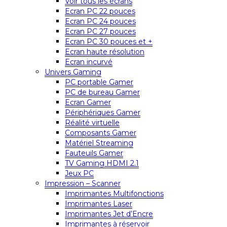
Voir tous les écrans
Ecran PC 22 pouces
Ecran PC 24 pouces
Ecran PC 27 pouces
Ecran PC 30 pouces et +
Ecran haute résolution
Ecran incurvé
Univers Gaming
PC portable Gamer
PC de bureau Gamer
Ecran Gamer
Périphériques Gamer
Réalité virtuelle
Composants Gamer
Matériel Streaming
Fauteuils Gamer
TV Gaming HDMI 2.1
Jeux PC
Impression – Scanner
Imprimantes Multifonctions
Imprimantes Laser
Imprimantes Jet d’Encre
Imprimantes à réservoir