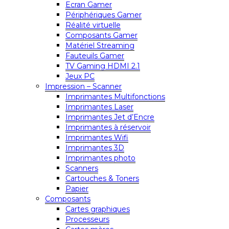
Ecran Gamer
Périphériques Gamer
Réalité virtuelle
Composants Gamer
Matériel Streaming
Fauteuils Gamer
TV Gaming HDMI 2.1
Jeux PC
Impression – Scanner
Imprimantes Multifonctions
Imprimantes Laser
Imprimantes Jet d’Encre
Imprimantes à réservoir
Imprimantes Wifi
Imprimantes 3D
Imprimantes photo
Scanners
Cartouches & Toners
Papier
Composants
Cartes graphiques
Processeurs