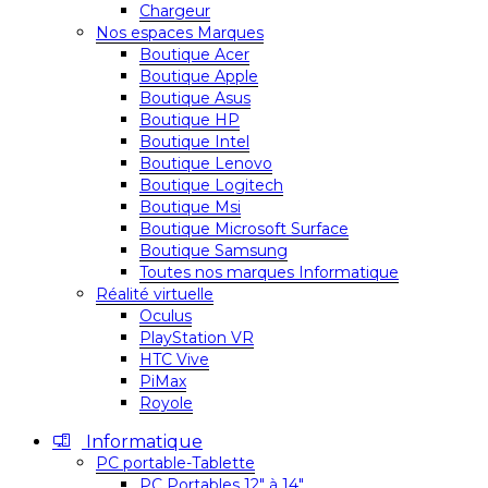
Chargeur
Nos espaces Marques
Boutique Acer
Boutique Apple
Boutique Asus
Boutique HP
Boutique Intel
Boutique Lenovo
Boutique Logitech
Boutique Msi
Boutique Microsoft Surface
Boutique Samsung
Toutes nos marques Informatique
Réalité virtuelle
Oculus
PlayStation VR
HTC Vive
PiMax
Royole
Informatique
PC portable-Tablette
PC Portables 12″ à 14″