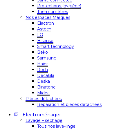
Santé connectée
Protections (hygiène)
Thermomètres
Nos espaces Marques
Elactron
Astech
LG
Hisense
Smart technology
Beko
Samsung
Haier
Roch
Décakila
Deska
Binatone
Midea
Pièces détachées
Réparation et pièces détachées
Electroménager
Lavage – séchage
Tous nos lave-linge