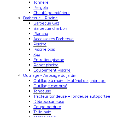
Tonnelle
Pergola
Chauffage extérieur
Barbecue – Piscine
Barbecue Gaz
Barbecue charbon
Plancha
Accessoires Barbecue
Piscine
Piscine bois
Spa
Entretien piscine
Robot piscine
Équipement Piscine
Outillage – Arrosage du jardin
Outillage à main – Matériel de jardinage
Outillage motorisé
Tondeuse
Tracteur tondeuse – Tondeuse autoportée
Débroussailleuse
Coupe-bordure
Taille-haie