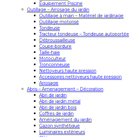
Équipement Piscine
Outillage – Arrosage du jardin
Outillage à main – Matériel de jardinage
Outillage motorisé
Tondeuse
Tracteur tondeuse – Tondeuse autoportée
Débroussailleuse
Coupe-bordure
Taille-haie
Motoculteur
Tronçonneuse
Nettoyeurs haute pression
Accessoires nettoyeurs haute pression
Arrosage
Abris – Amenagement – Décoration
Abri de jardin
Abri de jardin métal
Abri de jardin bois
Coffres de jardin
Aménagement du jardin
Gazon synthétique
Luminaires extérieurs