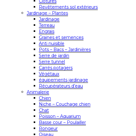
Clôtures
Revêtements sol extérieurs
Jardinage – Plantes
Jardinage
Terreau
Engrais
Graines et semences
Anti nuisible
Pots – Bacs – Jardinières
Serre de jardin
Serre tunnel
Carrés potagers
Végétaux
équipements jardinage
Récupérateurs d’eau
Animalerie
Chien
Niche – Couchage chien
Chat
Poisson – Aquarium
Basse cour – Poulailler
Rongeur
Oiseau