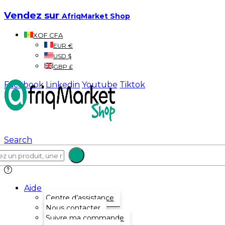
Vendez sur
AfriqMarket Shop
XOF CFA
EUR €
USD $
GBP £
Facebook
Linkedin
Youtube
Tiktok
Search
Aide
Centre d’assistance
Nous contacter
Suivre ma commande