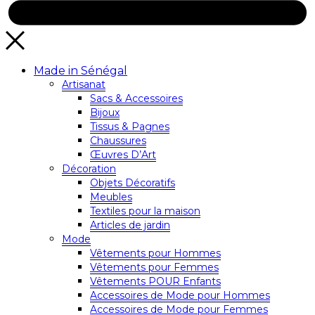
Made in Sénégal
Artisanat
Sacs & Accessoires
Bijoux
Tissus & Pagnes
Chaussures
Œuvres D’Art
Décoration
Objets Décoratifs
Meubles
Textiles pour la maison
Articles de jardin
Mode
Vêtements pour Hommes
Vêtements pour Femmes
Vêtements POUR Enfants
Accessoires de Mode pour Hommes
Accessoires de Mode pour Femmes