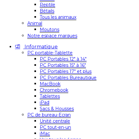
Reptile
Bétails
Tous les animaux
Animal
Moutons
Notre espace marques
Informatique
PC portable-Tablette
PC Portables 12″ à 14″
PC Portables 15″ à 16″
PC Portables 17″ et plus
PC Portables Bureautique
MacBook
Chromebook
Tablettes
iPad
Sacs & Housses
PC de bureau-Ecran
Unité centrale
PC tout-en-un
iMac