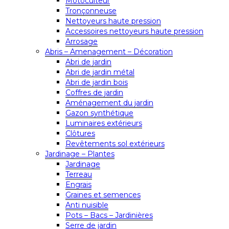
Motoculteur
Tronçonneuse
Nettoyeurs haute pression
Accessoires nettoyeurs haute pression
Arrosage
Abris – Amenagement – Décoration
Abri de jardin
Abri de jardin métal
Abri de jardin bois
Coffres de jardin
Aménagement du jardin
Gazon synthétique
Luminaires extérieurs
Clôtures
Revêtements sol extérieurs
Jardinage – Plantes
Jardinage
Terreau
Engrais
Graines et semences
Anti nuisible
Pots – Bacs – Jardinières
Serre de jardin