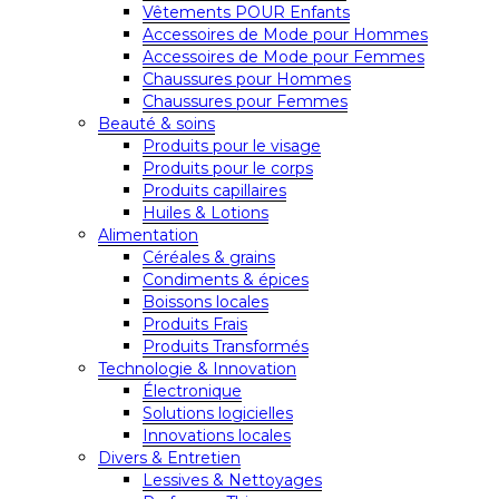
Vêtements POUR Enfants
Accessoires de Mode pour Hommes
Accessoires de Mode pour Femmes
Chaussures pour Hommes
Chaussures pour Femmes
Beauté & soins
Produits pour le visage
Produits pour le corps
Produits capillaires
Huiles & Lotions
Alimentation
Céréales & grains
Condiments & épices
Boissons locales
Produits Frais
Produits Transformés
Technologie & Innovation
Électronique
Solutions logicielles
Innovations locales
Divers & Entretien
Lessives & Nettoyages