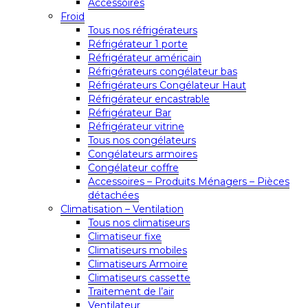
Accessoires
Froid
Tous nos réfrigérateurs
Réfrigérateur 1 porte
Réfrigérateur américain
Réfrigérateurs congélateur bas
Réfrigérateurs Congélateur Haut
Réfrigérateur encastrable
Réfrigérateur Bar
Réfrigérateur vitrine
Tous nos congélateurs
Congélateurs armoires
Congélateur coffre
Accessoires – Produits Ménagers – Pièces
détachées
Climatisation – Ventilation
Tous nos climatiseurs
Climatiseur fixe
Climatiseurs mobiles
Climatiseurs Armoire
Climatiseurs cassette
Traitement de l’air
Ventilateur