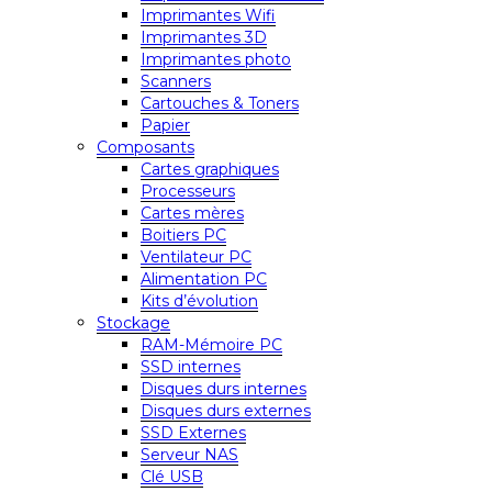
Imprimantes Wifi
Imprimantes 3D
Imprimantes photo
Scanners
Cartouches & Toners
Papier
Composants
Cartes graphiques
Processeurs
Cartes mères
Boitiers PC
Ventilateur PC
Alimentation PC
Kits d’évolution
Stockage
RAM-Mémoire PC
SSD internes
Disques durs internes
Disques durs externes
SSD Externes
Serveur NAS
Clé USB