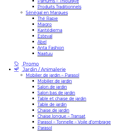
Parfums – Thiouraye
Produits Traditionnels
Sénégal en Marques
Thé Rapie
Miagro
Karitédiema
Esteval
Abel
Anta Fashion
Naatuu
Promo
Jardin / Animalerie
Mobilier de jardin – Parasol
Mobilier de jardin
Salon de jardin
Salon bas de jardin
Table et chaise de jardin
Table de jardin
Chaise de jardin
Chaise longue – Transat
Parasol – Tonnelle – Voile d’ombrage
Parasol