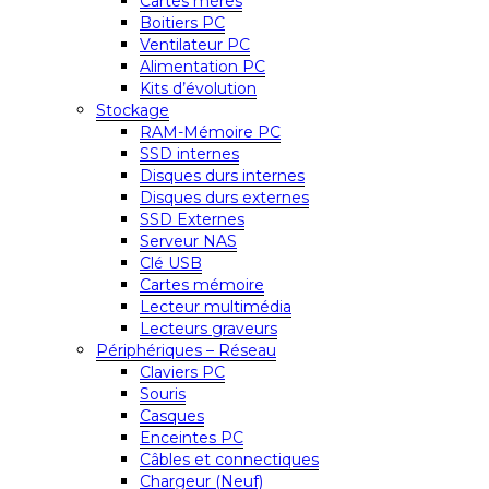
Cartes mères
Boitiers PC
Ventilateur PC
Alimentation PC
Kits d’évolution
Stockage
RAM-Mémoire PC
SSD internes
Disques durs internes
Disques durs externes
SSD Externes
Serveur NAS
Clé USB
Cartes mémoire
Lecteur multimédia
Lecteurs graveurs
Périphériques – Réseau
Claviers PC
Souris
Casques
Enceintes PC
Câbles et connectiques
Chargeur (Neuf)