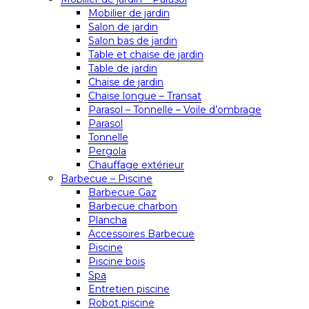
Mobilier de jardin
Salon de jardin
Salon bas de jardin
Table et chaise de jardin
Table de jardin
Chaise de jardin
Chaise longue – Transat
Parasol – Tonnelle – Voile d’ombrage
Parasol
Tonnelle
Pergola
Chauffage extérieur
Barbecue – Piscine
Barbecue Gaz
Barbecue charbon
Plancha
Accessoires Barbecue
Piscine
Piscine bois
Spa
Entretien piscine
Robot piscine