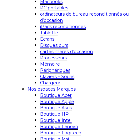
Macbooks
PC portables
ordinateurs de bureau reconditionnés ou
d’occasion
iPads reconditionnés
Tablette
Écrans
Disques durs
cartes mères d’occasion
Processeurs
Mémoire
Périphériques
Claviers – Souris
Chargeur
Nos espaces Marques
Boutique Acer
Boutique Apple
Boutique Asus
Boutique HP
Boutique Intel
Boutique Lenovo
Boutique Logitech
Boutique Msi