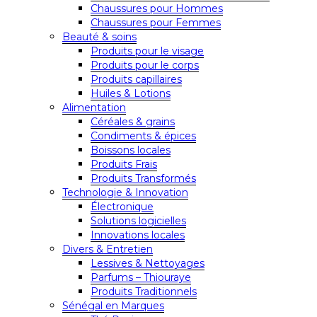
Chaussures pour Hommes
Chaussures pour Femmes
Beauté & soins
Produits pour le visage
Produits pour le corps
Produits capillaires
Huiles & Lotions
Alimentation
Céréales & grains
Condiments & épices
Boissons locales
Produits Frais
Produits Transformés
Technologie & Innovation
Électronique
Solutions logicielles
Innovations locales
Divers & Entretien
Lessives & Nettoyages
Parfums – Thiouraye
Produits Traditionnels
Sénégal en Marques