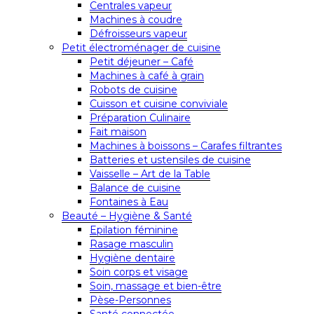
Centrales vapeur
Machines à coudre
Défroisseurs vapeur
Petit électroménager de cuisine
Petit déjeuner – Café
Machines à café à grain
Robots de cuisine
Cuisson et cuisine conviviale
Préparation Culinaire
Fait maison
Machines à boissons – Carafes filtrantes
Batteries et ustensiles de cuisine
Vaisselle – Art de la Table
Balance de cuisine
Fontaines à Eau
Beauté – Hygiène & Santé
Epilation féminine
Rasage masculin
Hygiène dentaire
Soin corps et visage
Soin, massage et bien-être
Pèse-Personnes