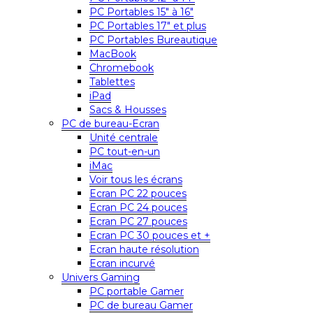
PC Portables 15″ à 16″
PC Portables 17″ et plus
PC Portables Bureautique
MacBook
Chromebook
Tablettes
iPad
Sacs & Housses
PC de bureau-Ecran
Unité centrale
PC tout-en-un
iMac
Voir tous les écrans
Ecran PC 22 pouces
Ecran PC 24 pouces
Ecran PC 27 pouces
Ecran PC 30 pouces et +
Ecran haute résolution
Ecran incurvé
Univers Gaming
PC portable Gamer
PC de bureau Gamer