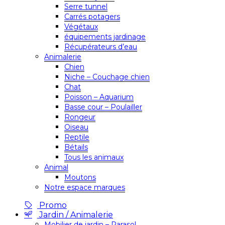
Serre tunnel
Carrés potagers
Végétaux
équipements jardinage
Récupérateurs d’eau
Animalerie
Chien
Niche – Couchage chien
Chat
Poisson – Aquarium
Basse cour – Poulailler
Rongeur
Oiseau
Reptile
Bétails
Tous les animaux
Animal
Moutons
Notre espace marques
Promo
Jardin / Animalerie
Mobilier de jardin – Parasol