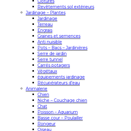
Clôtures
Revêtements sol extérieurs
Jardinage – Plantes
Jardinage
Terreau
Engrais
Graines et semences
Anti nuisible
Pots – Bacs – Jardinières
Serre de jardin
Serre tunnel
Carrés potagers
Végétaux
équipements jardinage
Récupérateurs d’eau
Animalerie
Chien
Niche – Couchage chien
Chat
Poisson – Aquarium
Basse cour – Poulailler
Rongeur
Oiseau