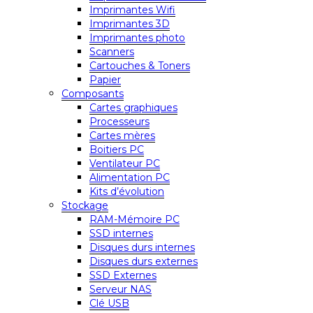
Imprimantes Wifi
Imprimantes 3D
Imprimantes photo
Scanners
Cartouches & Toners
Papier
Composants
Cartes graphiques
Processeurs
Cartes mères
Boitiers PC
Ventilateur PC
Alimentation PC
Kits d’évolution
Stockage
RAM-Mémoire PC
SSD internes
Disques durs internes
Disques durs externes
SSD Externes
Serveur NAS
Clé USB