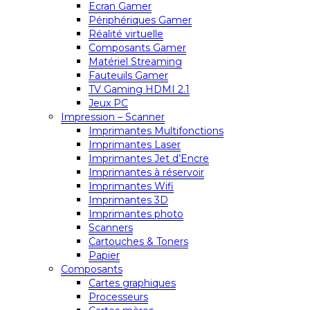
Ecran Gamer
Périphériques Gamer
Réalité virtuelle
Composants Gamer
Matériel Streaming
Fauteuils Gamer
TV Gaming HDMI 2.1
Jeux PC
Impression – Scanner
Imprimantes Multifonctions
Imprimantes Laser
Imprimantes Jet d’Encre
Imprimantes à réservoir
Imprimantes Wifi
Imprimantes 3D
Imprimantes photo
Scanners
Cartouches & Toners
Papier
Composants
Cartes graphiques
Processeurs