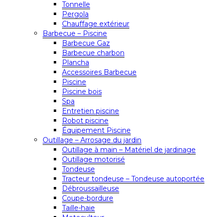
Tonnelle
Pergola
Chauffage extérieur
Barbecue – Piscine
Barbecue Gaz
Barbecue charbon
Plancha
Accessoires Barbecue
Piscine
Piscine bois
Spa
Entretien piscine
Robot piscine
Équipement Piscine
Outillage – Arrosage du jardin
Outillage à main – Matériel de jardinage
Outillage motorisé
Tondeuse
Tracteur tondeuse – Tondeuse autoportée
Débroussailleuse
Coupe-bordure
Taille-haie