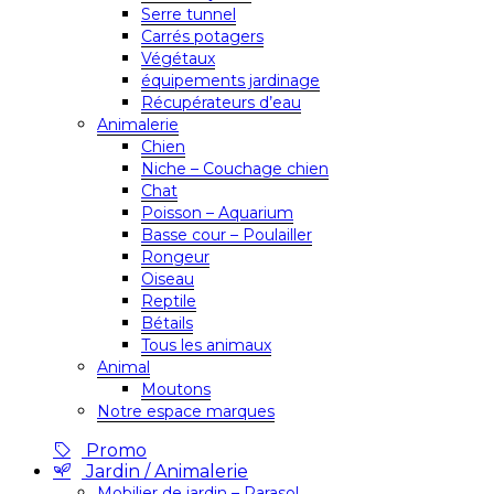
Serre tunnel
Carrés potagers
Végétaux
équipements jardinage
Récupérateurs d’eau
Animalerie
Chien
Niche – Couchage chien
Chat
Poisson – Aquarium
Basse cour – Poulailler
Rongeur
Oiseau
Reptile
Bétails
Tous les animaux
Animal
Moutons
Notre espace marques
Promo
Jardin / Animalerie
Mobilier de jardin – Parasol