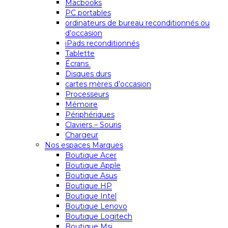
Macbooks
PC portables
ordinateurs de bureau reconditionnés ou
d’occasion
iPads reconditionnés
Tablette
Écrans
Disques durs
cartes mères d’occasion
Processeurs
Mémoire
Périphériques
Claviers – Souris
Chargeur
Nos espaces Marques
Boutique Acer
Boutique Apple
Boutique Asus
Boutique HP
Boutique Intel
Boutique Lenovo
Boutique Logitech
Boutique Msi