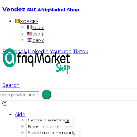
Vendez sur
AfriqMarket Shop
XOF CFA
EUR €
USD $
GBP £
Facebook
Linkedin
Youtube
Tiktok
Search
Aide
Centre d’assistance
Nous contacter
Suivre ma commande