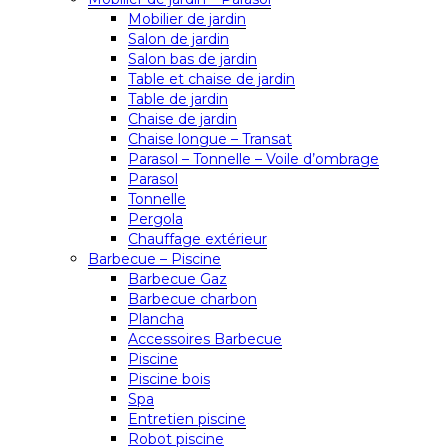
Mobilier de jardin
Salon de jardin
Salon bas de jardin
Table et chaise de jardin
Table de jardin
Chaise de jardin
Chaise longue – Transat
Parasol – Tonnelle – Voile d’ombrage
Parasol
Tonnelle
Pergola
Chauffage extérieur
Barbecue – Piscine
Barbecue Gaz
Barbecue charbon
Plancha
Accessoires Barbecue
Piscine
Piscine bois
Spa
Entretien piscine
Robot piscine