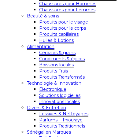
Chaussures pour Hommes
Chaussures pour Femmes
Beauté & soins
Produits pour le visage
Produits pour le corps
Produits capillaires
Huiles & Lotions
Alimentation
Céréales & grains
Condiments & épices
Boissons locales
Produits Frais
Produits Transformés
Technologie & Innovation
Électronique
Solutions logicielles
Innovations locales
Divers & Entretien
Lessives & Nettoyages
Parfums – Thiouraye
Produits Traditionnels
Sénégal en Marques