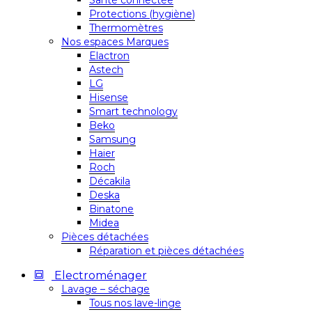
Santé connectée
Protections (hygiène)
Thermomètres
Nos espaces Marques
Elactron
Astech
LG
Hisense
Smart technology
Beko
Samsung
Haier
Roch
Décakila
Deska
Binatone
Midea
Pièces détachées
Réparation et pièces détachées
Electroménager
Lavage – séchage
Tous nos lave-linge