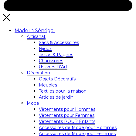
Made in Sénégal
Artisanat
Sacs & Accessoires
Bijoux
Tissus & Pagnes
Chaussures
Œuvres D’Art
Décoration
Objets Décoratifs
Meubles
Textiles pour la maison
Articles de jardin
Mode
Vêtements pour Hommes
Vêtements pour Femmes
Vêtements POUR Enfants
Accessoires de Mode pour Hommes
Accessoires de Mode pour Femmes