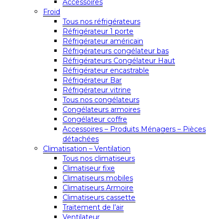
Accessoires
Froid
Tous nos réfrigérateurs
Réfrigérateur 1 porte
Réfrigérateur américain
Réfrigérateurs congélateur bas
Réfrigérateurs Congélateur Haut
Réfrigérateur encastrable
Réfrigérateur Bar
Réfrigérateur vitrine
Tous nos congélateurs
Congélateurs armoires
Congélateur coffre
Accessoires – Produits Ménagers – Pièces
détachées
Climatisation – Ventilation
Tous nos climatiseurs
Climatiseur fixe
Climatiseurs mobiles
Climatiseurs Armoire
Climatiseurs cassette
Traitement de l’air
Ventilateur