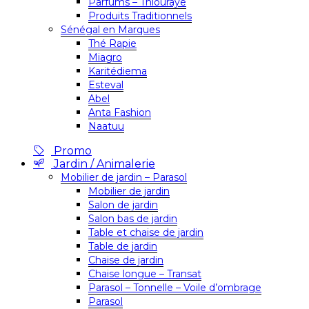
Parfums – Thiouraye
Produits Traditionnels
Sénégal en Marques
Thé Rapie
Miagro
Karitédiema
Esteval
Abel
Anta Fashion
Naatuu
Promo
Jardin / Animalerie
Mobilier de jardin – Parasol
Mobilier de jardin
Salon de jardin
Salon bas de jardin
Table et chaise de jardin
Table de jardin
Chaise de jardin
Chaise longue – Transat
Parasol – Tonnelle – Voile d’ombrage
Parasol