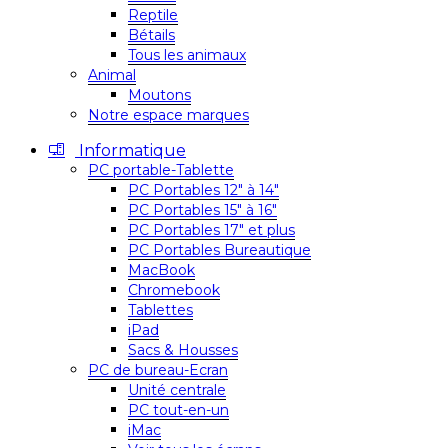
Reptile
Bétails
Tous les animaux
Animal
Moutons
Notre espace marques
Informatique
PC portable-Tablette
PC Portables 12″ à 14″
PC Portables 15″ à 16″
PC Portables 17″ et plus
PC Portables Bureautique
MacBook
Chromebook
Tablettes
iPad
Sacs & Housses
PC de bureau-Ecran
Unité centrale
PC tout-en-un
iMac