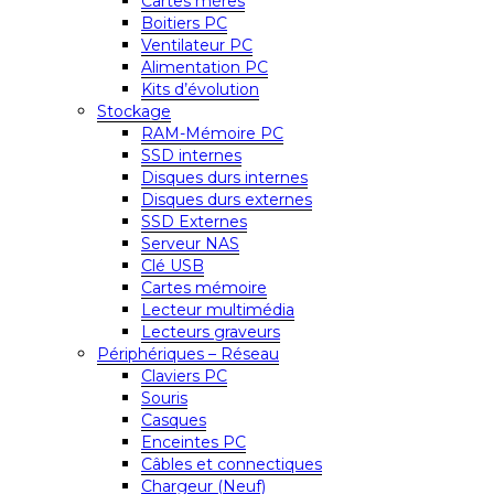
Cartes mères
Boitiers PC
Ventilateur PC
Alimentation PC
Kits d’évolution
Stockage
RAM-Mémoire PC
SSD internes
Disques durs internes
Disques durs externes
SSD Externes
Serveur NAS
Clé USB
Cartes mémoire
Lecteur multimédia
Lecteurs graveurs
Périphériques – Réseau
Claviers PC
Souris
Casques
Enceintes PC
Câbles et connectiques
Chargeur (Neuf)