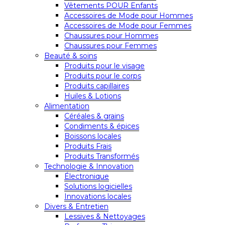
Vêtements POUR Enfants
Accessoires de Mode pour Hommes
Accessoires de Mode pour Femmes
Chaussures pour Hommes
Chaussures pour Femmes
Beauté & soins
Produits pour le visage
Produits pour le corps
Produits capillaires
Huiles & Lotions
Alimentation
Céréales & grains
Condiments & épices
Boissons locales
Produits Frais
Produits Transformés
Technologie & Innovation
Électronique
Solutions logicielles
Innovations locales
Divers & Entretien
Lessives & Nettoyages