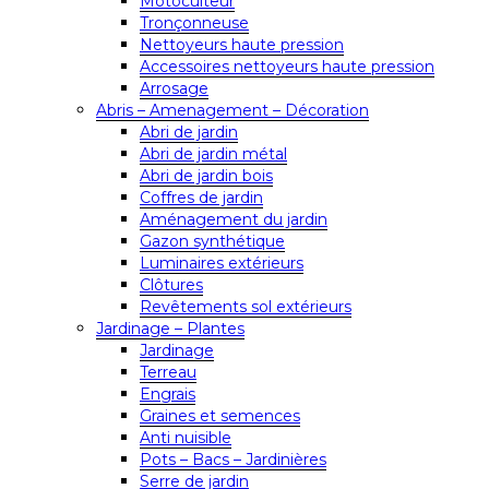
Motoculteur
Tronçonneuse
Nettoyeurs haute pression
Accessoires nettoyeurs haute pression
Arrosage
Abris – Amenagement – Décoration
Abri de jardin
Abri de jardin métal
Abri de jardin bois
Coffres de jardin
Aménagement du jardin
Gazon synthétique
Luminaires extérieurs
Clôtures
Revêtements sol extérieurs
Jardinage – Plantes
Jardinage
Terreau
Engrais
Graines et semences
Anti nuisible
Pots – Bacs – Jardinières
Serre de jardin