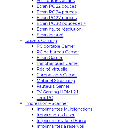
Voir tous les écrans
Ecran PC 22 pouces
Ecran PC 24 pouces
Ecran PC 27 pouces
Ecran PC 30 pouces et +
Ecran haute résolution
Ecran incurvé
Univers Gaming
PC portable Gamer
PC de bureau Gamer
Ecran Gamer
Périphériques Gamer
Réalité virtuelle
Composants Gamer
Matériel Streaming
Fauteuils Gamer
TV Gaming HDMI 2.1
Jeux PC
Impression – Scanner
Imprimantes Multifonctions
Imprimantes Laser
Imprimantes Jet d’Encre
Imprimantes à réservoir