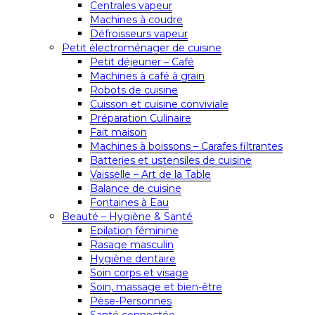
Centrales vapeur
Machines à coudre
Défroisseurs vapeur
Petit électroménager de cuisine
Petit déjeuner – Café
Machines à café à grain
Robots de cuisine
Cuisson et cuisine conviviale
Préparation Culinaire
Fait maison
Machines à boissons – Carafes filtrantes
Batteries et ustensiles de cuisine
Vaisselle – Art de la Table
Balance de cuisine
Fontaines à Eau
Beauté – Hygiène & Santé
Epilation féminine
Rasage masculin
Hygiène dentaire
Soin corps et visage
Soin, massage et bien-être
Pèse-Personnes