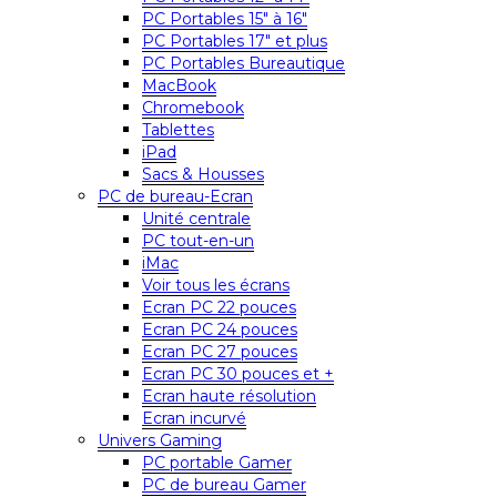
PC Portables 15″ à 16″
PC Portables 17″ et plus
PC Portables Bureautique
MacBook
Chromebook
Tablettes
iPad
Sacs & Housses
PC de bureau-Ecran
Unité centrale
PC tout-en-un
iMac
Voir tous les écrans
Ecran PC 22 pouces
Ecran PC 24 pouces
Ecran PC 27 pouces
Ecran PC 30 pouces et +
Ecran haute résolution
Ecran incurvé
Univers Gaming
PC portable Gamer
PC de bureau Gamer