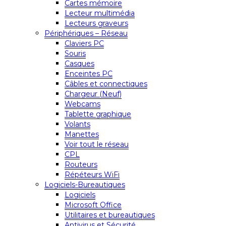
Cartes mémoire
Lecteur multimédia
Lecteurs graveurs
Périphériques – Réseau
Claviers PC
Souris
Casques
Enceintes PC
Câbles et connectiques
Chargeur (Neuf)
Webcams
Tablette graphique
Volants
Manettes
Voir tout le réseau
CPL
Routeurs
Répéteurs WiFi
Logiciels-Bureautiques
Logiciels
Microsoft Office
Utilitaires et bureautiques
Antivirus et Sécurité