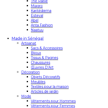
Thé Rapie
Miagro
Karitédiema
Esteval
Abel
Anta Fashion
Naatuu
Made in Sénégal
Artisanat
Sacs & Accessoires
Bijoux
Tissus & Pagnes
Chaussures
Œuvres D’Art
Décoration
Objets Décoratifs
Meubles
Textiles pour la maison
Articles de jardin
Mode
Vêtements pour Hommes
Vêtements pour Femmes