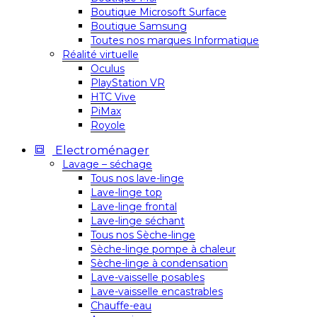
Boutique Microsoft Surface
Boutique Samsung
Toutes nos marques Informatique
Réalité virtuelle
Oculus
PlayStation VR
HTC Vive
PiMax
Royole
Electroménager
Lavage – séchage
Tous nos lave-linge
Lave-linge top
Lave-linge frontal
Lave-linge séchant
Tous nos Sèche-linge
Sèche-linge pompe à chaleur
Sèche-linge à condensation
Lave-vaisselle posables
Lave-vaisselle encastrables
Chauffe-eau