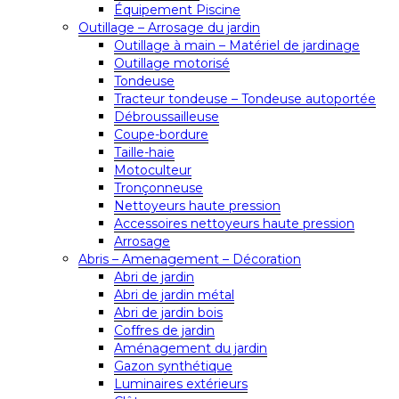
Équipement Piscine
Outillage – Arrosage du jardin
Outillage à main – Matériel de jardinage
Outillage motorisé
Tondeuse
Tracteur tondeuse – Tondeuse autoportée
Débroussailleuse
Coupe-bordure
Taille-haie
Motoculteur
Tronçonneuse
Nettoyeurs haute pression
Accessoires nettoyeurs haute pression
Arrosage
Abris – Amenagement – Décoration
Abri de jardin
Abri de jardin métal
Abri de jardin bois
Coffres de jardin
Aménagement du jardin
Gazon synthétique
Luminaires extérieurs