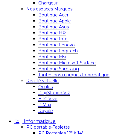
Chargeur
Nos espaces Marques
Boutique Acer
Boutique Apple
Boutique Asus
Boutique HP
Boutique Intel
Boutique Lenovo
Boutique Logitech
Boutique Msi
Boutique Microsoft Surface
Boutique Samsung
Toutes nos marques Informatique
Réalité virtuelle
Oculus
PlayStation VR
HTC Vive
PiMax
Royole
Informatique
PC portable-Tablette
PC Portables 12″ à 14″