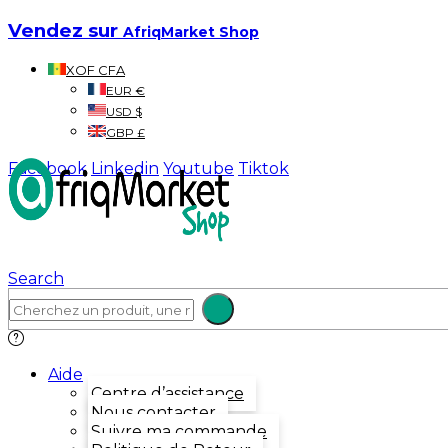
Vendez sur
AfriqMarket Shop
XOF CFA
EUR €
USD $
GBP £
Facebook
Linkedin
Youtube
Tiktok
Search
Aide
Centre d’assistance
Nous contacter
Suivre ma commande