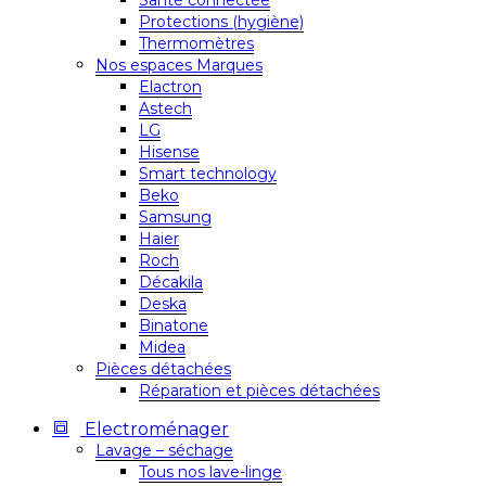
Santé connectée
Protections (hygiène)
Thermomètres
Nos espaces Marques
Elactron
Astech
LG
Hisense
Smart technology
Beko
Samsung
Haier
Roch
Décakila
Deska
Binatone
Midea
Pièces détachées
Réparation et pièces détachées
Electroménager
Lavage – séchage
Tous nos lave-linge