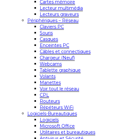
Cartes mémoire
Lecteur multimédia
Lecteurs graveurs
Périphériques – Réseau
Claviers PC
Souris
Casques
Enceintes PC
Câbles et connectiques
Chargeur (Neuf)
Webcams
Tablette graphique
Volants
Manettes
Voir tout le réseau
CPL
Routeurs
Répéteurs WiFi
Logiciels-Bureautiques
Logiciels
Microsoft Office
Utilitaires et bureautiques
Antivirus et Sécurité