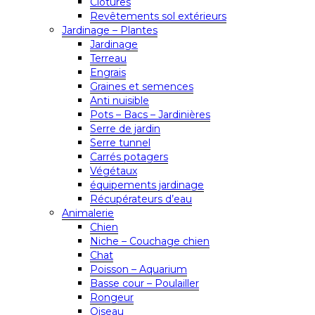
Clôtures
Revêtements sol extérieurs
Jardinage – Plantes
Jardinage
Terreau
Engrais
Graines et semences
Anti nuisible
Pots – Bacs – Jardinières
Serre de jardin
Serre tunnel
Carrés potagers
Végétaux
équipements jardinage
Récupérateurs d’eau
Animalerie
Chien
Niche – Couchage chien
Chat
Poisson – Aquarium
Basse cour – Poulailler
Rongeur
Oiseau