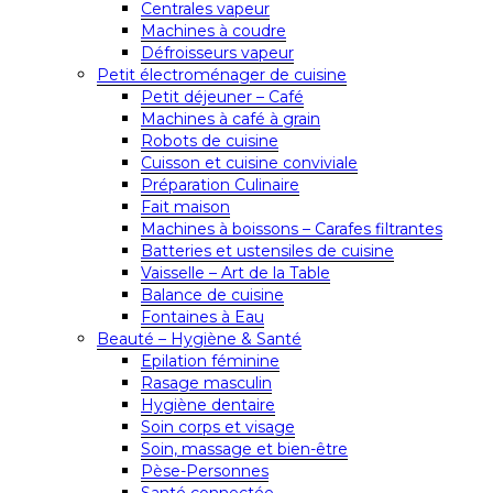
Centrales vapeur
Machines à coudre
Défroisseurs vapeur
Petit électroménager de cuisine
Petit déjeuner – Café
Machines à café à grain
Robots de cuisine
Cuisson et cuisine conviviale
Préparation Culinaire
Fait maison
Machines à boissons – Carafes filtrantes
Batteries et ustensiles de cuisine
Vaisselle – Art de la Table
Balance de cuisine
Fontaines à Eau
Beauté – Hygiène & Santé
Epilation féminine
Rasage masculin
Hygiène dentaire
Soin corps et visage
Soin, massage et bien-être
Pèse-Personnes