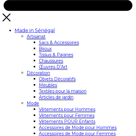
Made in Sénégal
Artisanat
Sacs & Accessoires
Bijoux
Tissus & Pagnes
Chaussures
Œuvres D’Art
Décoration
Objets Décoratifs
Meubles
Textiles pour la maison
Articles de jardin
Mode
Vêtements pour Hommes
Vêtements pour Femmes
Vêtements POUR Enfants
Accessoires de Mode pour Hommes
Accessoires de Mode pour Femmes