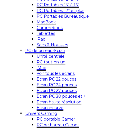
PC Portables 15″ à 16″
PC Portables 17″ et plus
PC Portables Bureautique
MacBook
Chromebook
Tablettes
iPad
Sacs & Housses
PC de bureau-Ecran
Unité centrale
PC tout-en-un
iMac
Voir tous les écrans
Ecran PC 22 pouces
Ecran PC 24 pouces
Ecran PC 27 pouces
Ecran PC 30 pouces et +
Ecran haute résolution
Ecran incurvé
Univers Gaming
PC portable Gamer
PC de bureau Gamer