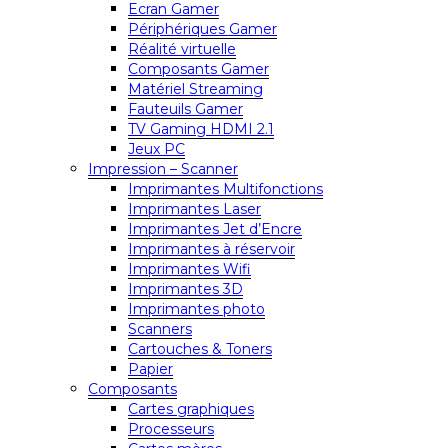
Ecran Gamer
Périphériques Gamer
Réalité virtuelle
Composants Gamer
Matériel Streaming
Fauteuils Gamer
TV Gaming HDMI 2.1
Jeux PC
Impression – Scanner
Imprimantes Multifonctions
Imprimantes Laser
Imprimantes Jet d’Encre
Imprimantes à réservoir
Imprimantes Wifi
Imprimantes 3D
Imprimantes photo
Scanners
Cartouches & Toners
Papier
Composants
Cartes graphiques
Processeurs