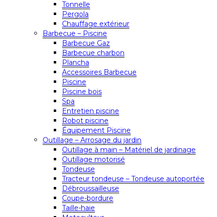
Tonnelle
Pergola
Chauffage extérieur
Barbecue – Piscine
Barbecue Gaz
Barbecue charbon
Plancha
Accessoires Barbecue
Piscine
Piscine bois
Spa
Entretien piscine
Robot piscine
Équipement Piscine
Outillage – Arrosage du jardin
Outillage à main – Matériel de jardinage
Outillage motorisé
Tondeuse
Tracteur tondeuse – Tondeuse autoportée
Débroussailleuse
Coupe-bordure
Taille-haie