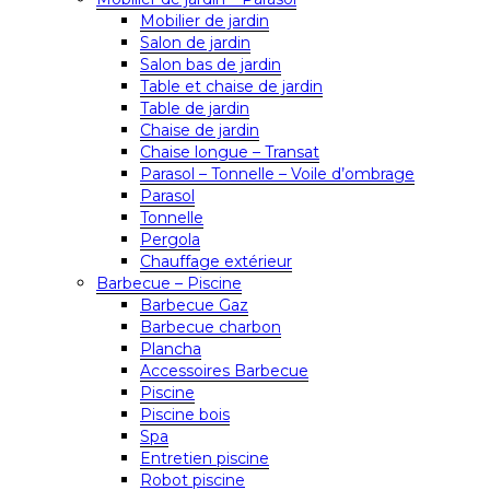
Mobilier de jardin
Salon de jardin
Salon bas de jardin
Table et chaise de jardin
Table de jardin
Chaise de jardin
Chaise longue – Transat
Parasol – Tonnelle – Voile d’ombrage
Parasol
Tonnelle
Pergola
Chauffage extérieur
Barbecue – Piscine
Barbecue Gaz
Barbecue charbon
Plancha
Accessoires Barbecue
Piscine
Piscine bois
Spa
Entretien piscine
Robot piscine