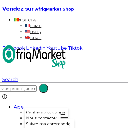
Vendez sur
AfriqMarket Shop
XOF CFA
EUR €
USD $
GBP £
Facebook
Linkedin
Youtube
Tiktok
Search
Aide
Centre d’assistance
Nous contacter
Suivre ma commande