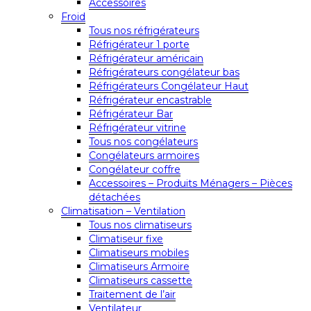
Accessoires
Froid
Tous nos réfrigérateurs
Réfrigérateur 1 porte
Réfrigérateur américain
Réfrigérateurs congélateur bas
Réfrigérateurs Congélateur Haut
Réfrigérateur encastrable
Réfrigérateur Bar
Réfrigérateur vitrine
Tous nos congélateurs
Congélateurs armoires
Congélateur coffre
Accessoires – Produits Ménagers – Pièces
détachées
Climatisation – Ventilation
Tous nos climatiseurs
Climatiseur fixe
Climatiseurs mobiles
Climatiseurs Armoire
Climatiseurs cassette
Traitement de l’air
Ventilateur