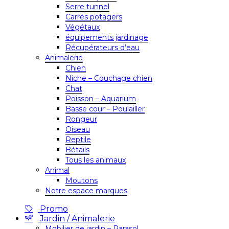
Serre tunnel
Carrés potagers
Végétaux
équipements jardinage
Récupérateurs d’eau
Animalerie
Chien
Niche – Couchage chien
Chat
Poisson – Aquarium
Basse cour – Poulailler
Rongeur
Oiseau
Reptile
Bétails
Tous les animaux
Animal
Moutons
Notre espace marques
Promo
Jardin / Animalerie
Mobilier de jardin – Parasol