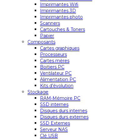
Imprimantes Wifi
Imprimantes 3D
Imprimantes photo
Scanners
Cartouches & Toners
Papier
Composants
Cartes graphiques
Processeurs
Cartes mères
Boitiers PC
Ventilateur PC
Alimentation PC
Kits d’évolution
Stockage
RAM-Mémoire PC
SSD internes
Disques durs internes
Disques durs externes
SSD Externes
Serveur NAS
Clé USB