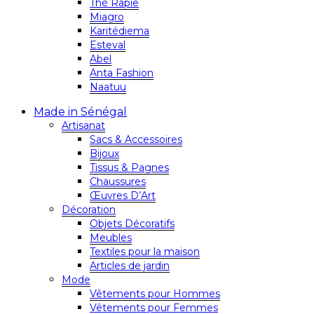
Thé Rapie
Miagro
Karitédiema
Esteval
Abel
Anta Fashion
Naatuu
Made in Sénégal
Artisanat
Sacs & Accessoires
Bijoux
Tissus & Pagnes
Chaussures
Œuvres D’Art
Décoration
Objets Décoratifs
Meubles
Textiles pour la maison
Articles de jardin
Mode
Vêtements pour Hommes
Vêtements pour Femmes