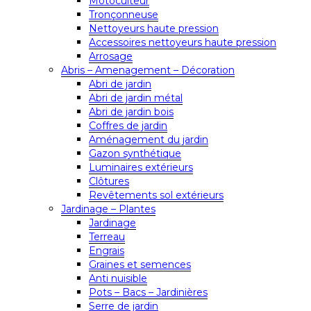
Motoculteur
Tronçonneuse
Nettoyeurs haute pression
Accessoires nettoyeurs haute pression
Arrosage
Abris – Amenagement – Décoration
Abri de jardin
Abri de jardin métal
Abri de jardin bois
Coffres de jardin
Aménagement du jardin
Gazon synthétique
Luminaires extérieurs
Clôtures
Revêtements sol extérieurs
Jardinage – Plantes
Jardinage
Terreau
Engrais
Graines et semences
Anti nuisible
Pots – Bacs – Jardinières
Serre de jardin