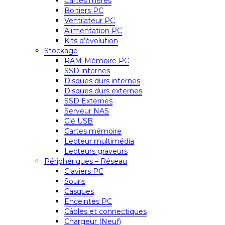
Cartes mères
Boitiers PC
Ventilateur PC
Alimentation PC
Kits d’évolution
Stockage
RAM-Mémoire PC
SSD internes
Disques durs internes
Disques durs externes
SSD Externes
Serveur NAS
Clé USB
Cartes mémoire
Lecteur multimédia
Lecteurs graveurs
Périphériques – Réseau
Claviers PC
Souris
Casques
Enceintes PC
Câbles et connectiques
Chargeur (Neuf)