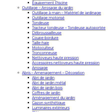
Équipement Piscine
Outillage – Arrosage du jardin
Outillage à main – Matériel de jardinage
Outillage motorisé
Tondeuse
Tracteur tondeuse – Tondeuse autoportée
Débroussailleuse
Coupe-bordure
Taille-haie
Motoculteur
Tronçonneuse
Nettoyeurs haute pression
Accessoires nettoyeurs haute pression
Arrosage
Abris – Amenagement – Décoration
Abri de jardin
Abri de jardin métal
Abri de jardin bois
Coffres de jardin
Aménagement du jardin
Gazon synthétique
Luminaires extérieurs