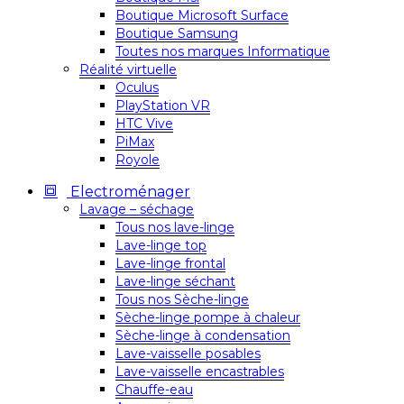
Boutique Microsoft Surface
Boutique Samsung
Toutes nos marques Informatique
Réalité virtuelle
Oculus
PlayStation VR
HTC Vive
PiMax
Royole
Electroménager
Lavage – séchage
Tous nos lave-linge
Lave-linge top
Lave-linge frontal
Lave-linge séchant
Tous nos Sèche-linge
Sèche-linge pompe à chaleur
Sèche-linge à condensation
Lave-vaisselle posables
Lave-vaisselle encastrables
Chauffe-eau