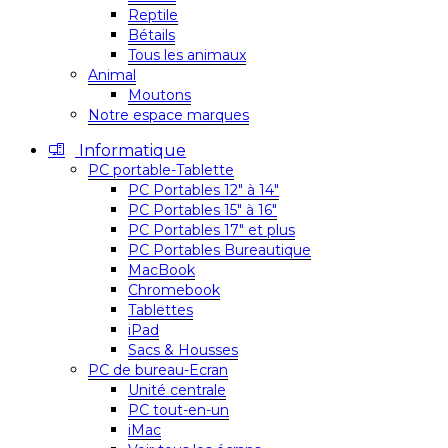
Reptile
Bétails
Tous les animaux
Animal
Moutons
Notre espace marques
Informatique
PC portable-Tablette
PC Portables 12″ à 14″
PC Portables 15″ à 16″
PC Portables 17″ et plus
PC Portables Bureautique
MacBook
Chromebook
Tablettes
iPad
Sacs & Housses
PC de bureau-Ecran
Unité centrale
PC tout-en-un
iMac