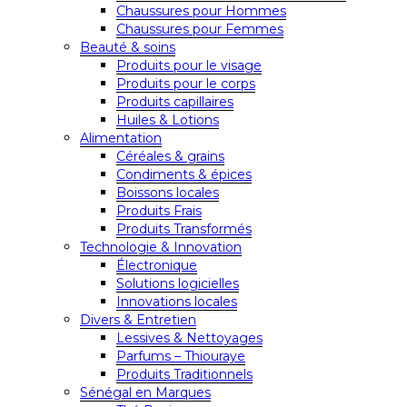
Chaussures pour Hommes
Chaussures pour Femmes
Beauté & soins
Produits pour le visage
Produits pour le corps
Produits capillaires
Huiles & Lotions
Alimentation
Céréales & grains
Condiments & épices
Boissons locales
Produits Frais
Produits Transformés
Technologie & Innovation
Électronique
Solutions logicielles
Innovations locales
Divers & Entretien
Lessives & Nettoyages
Parfums – Thiouraye
Produits Traditionnels
Sénégal en Marques