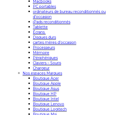
Macbooks
PC portables
ordinateurs de bureau reconditionnés ou
d’occasion
iPads reconditionnés
Tablette
Écrans
Disques durs
cartes mères d’occasion
Processeurs
Mémoire
Périphériques
Claviers – Souris
Chargeur
Nos espaces Marques
Boutique Acer
Boutique Apple
Boutique Asus
Boutique HP
Boutique Intel
Boutique Lenovo
Boutique Logitech
Boutique Msi