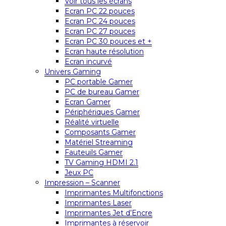
Voir tous les écrans
Ecran PC 22 pouces
Ecran PC 24 pouces
Ecran PC 27 pouces
Ecran PC 30 pouces et +
Ecran haute résolution
Ecran incurvé
Univers Gaming
PC portable Gamer
PC de bureau Gamer
Ecran Gamer
Périphériques Gamer
Réalité virtuelle
Composants Gamer
Matériel Streaming
Fauteuils Gamer
TV Gaming HDMI 2.1
Jeux PC
Impression – Scanner
Imprimantes Multifonctions
Imprimantes Laser
Imprimantes Jet d’Encre
Imprimantes à réservoir