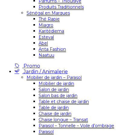
Parfums – Thiouraye
Produits Traditionnels
Sénégal en Marques
Thé Rapie
Miagro
Karitédiema
Esteval
Abel
Anta Fashion
Naatuu
Promo
Jardin / Animalerie
Mobilier de jardin – Parasol
Mobilier de jardin
Salon de jardin
Salon bas de jardin
Table et chaise de jardin
Table de jardin
Chaise de jardin
Chaise longue – Transat
Parasol – Tonnelle – Voile d’ombrage
Parasol