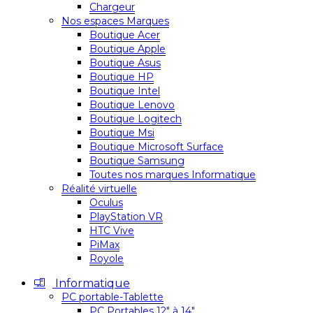
Chargeur
Nos espaces Marques
Boutique Acer
Boutique Apple
Boutique Asus
Boutique HP
Boutique Intel
Boutique Lenovo
Boutique Logitech
Boutique Msi
Boutique Microsoft Surface
Boutique Samsung
Toutes nos marques Informatique
Réalité virtuelle
Oculus
PlayStation VR
HTC Vive
PiMax
Royole
Informatique
PC portable-Tablette
PC Portables 12″ à 14″