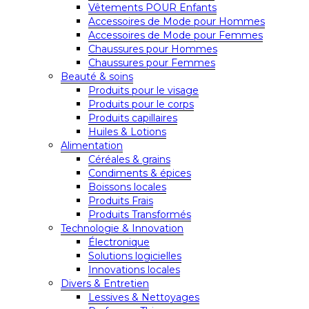
Vêtements POUR Enfants
Accessoires de Mode pour Hommes
Accessoires de Mode pour Femmes
Chaussures pour Hommes
Chaussures pour Femmes
Beauté & soins
Produits pour le visage
Produits pour le corps
Produits capillaires
Huiles & Lotions
Alimentation
Céréales & grains
Condiments & épices
Boissons locales
Produits Frais
Produits Transformés
Technologie & Innovation
Électronique
Solutions logicielles
Innovations locales
Divers & Entretien
Lessives & Nettoyages