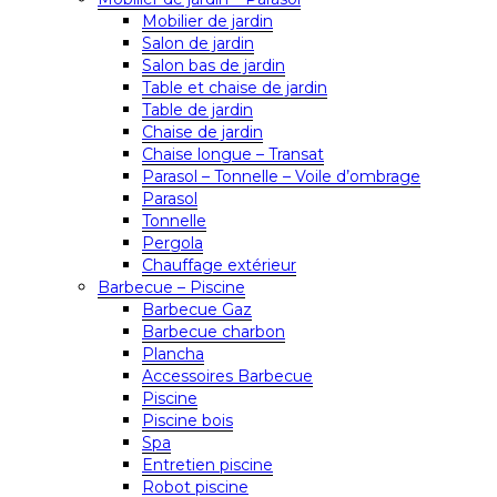
Mobilier de jardin
Salon de jardin
Salon bas de jardin
Table et chaise de jardin
Table de jardin
Chaise de jardin
Chaise longue – Transat
Parasol – Tonnelle – Voile d’ombrage
Parasol
Tonnelle
Pergola
Chauffage extérieur
Barbecue – Piscine
Barbecue Gaz
Barbecue charbon
Plancha
Accessoires Barbecue
Piscine
Piscine bois
Spa
Entretien piscine
Robot piscine