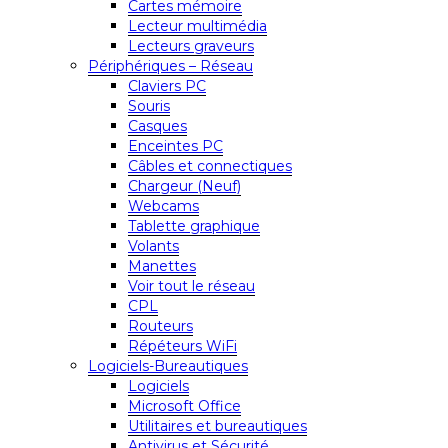
Cartes mémoire
Lecteur multimédia
Lecteurs graveurs
Périphériques – Réseau
Claviers PC
Souris
Casques
Enceintes PC
Câbles et connectiques
Chargeur (Neuf)
Webcams
Tablette graphique
Volants
Manettes
Voir tout le réseau
CPL
Routeurs
Répéteurs WiFi
Logiciels-Bureautiques
Logiciels
Microsoft Office
Utilitaires et bureautiques
Antivirus et Sécurité