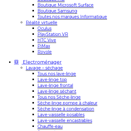
Boutique Microsoft Surface
Boutique Samsung
Toutes nos marques Informatique
Réalité virtuelle
Oculus
PlayStation VR
HTC Vive
PiMax
Royole
Electroménager
Lavage – séchage
Tous nos lave-linge
Lave-linge top
Lave-linge frontal
Lave-linge séchant
Tous nos Sèche-linge
Sèche-linge pompe à chaleur
Sèche-linge à condensation
Lave-vaisselle posables
Lave-vaisselle encastrables
Chauffe-eau