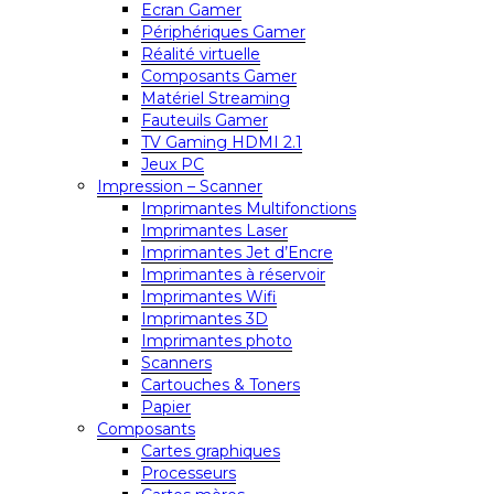
Ecran Gamer
Périphériques Gamer
Réalité virtuelle
Composants Gamer
Matériel Streaming
Fauteuils Gamer
TV Gaming HDMI 2.1
Jeux PC
Impression – Scanner
Imprimantes Multifonctions
Imprimantes Laser
Imprimantes Jet d’Encre
Imprimantes à réservoir
Imprimantes Wifi
Imprimantes 3D
Imprimantes photo
Scanners
Cartouches & Toners
Papier
Composants
Cartes graphiques
Processeurs