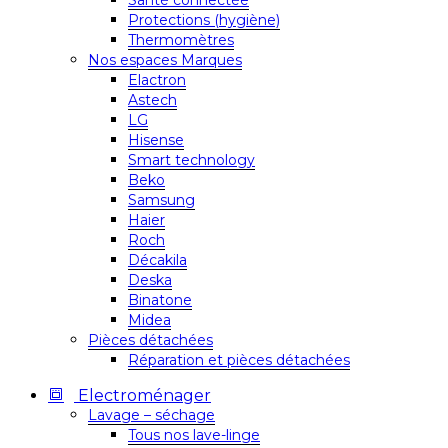
Santé connectée
Protections (hygiène)
Thermomètres
Nos espaces Marques
Elactron
Astech
LG
Hisense
Smart technology
Beko
Samsung
Haier
Roch
Décakila
Deska
Binatone
Midea
Pièces détachées
Réparation et pièces détachées
Electroménager
Lavage – séchage
Tous nos lave-linge