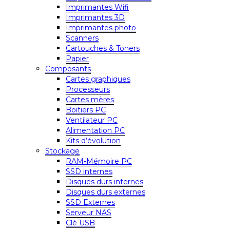
Imprimantes Wifi
Imprimantes 3D
Imprimantes photo
Scanners
Cartouches & Toners
Papier
Composants
Cartes graphiques
Processeurs
Cartes mères
Boitiers PC
Ventilateur PC
Alimentation PC
Kits d’évolution
Stockage
RAM-Mémoire PC
SSD internes
Disques durs internes
Disques durs externes
SSD Externes
Serveur NAS
Clé USB