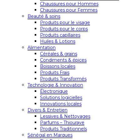
Chaussures pour Hommes
Chaussures pour Femmes
Beauté & soins
Produits pour le visage
Produits pour le corps
Produits capillaires
Huiles & Lotions
Alimentation
Céréales & grains
Condiments & épices
Boissons locales
Produits Frais
Produits Transformés
Technologie & Innovation
Électronique
Solutions logicielles
Innovations locales
Divers & Entretien
Lessives & Nettoyages
Parfums – Thiouraye
Produits Traditionnels
Sénégal en Marques