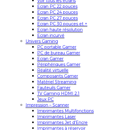
Voir tous les écrans
Ecran PC 22 pouces
Ecran PC 24 pouces
Ecran PC 27 pouces
Ecran PC 30 pouces et +
Ecran haute résolution
Ecran incurvé
Univers Gaming
PC portable Gamer
PC de bureau Gamer
Ecran Gamer
Périphériques Gamer
Réalité virtuelle
Composants Gamer
Matériel Streaming
Fauteuils Gamer
TV Gaming HDMI 2.1
Jeux PC
Impression – Scanner
Imprimantes Multifonctions
Imprimantes Laser
Imprimantes Jet d’Encre
Imprimantes à réservoir