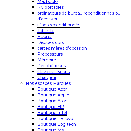
Macbooks
PC portables
ordinateurs de bureau reconditionnés ou
d’occasion
iPads reconditionnés
Tablette
Écrans
Disques durs
cartes mères d’occasion
Processeurs
Mémoire
Périphériques
Claviers – Souris
Chargeur
Nos espaces Marques
Boutique Acer
Boutique Apple
Boutique Asus
Boutique HP
Boutique Intel
Boutique Lenovo
Boutique Logitech
Boutique Msi