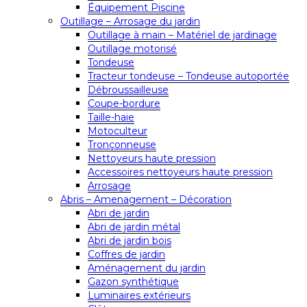
Équipement Piscine
Outillage – Arrosage du jardin
Outillage à main – Matériel de jardinage
Outillage motorisé
Tondeuse
Tracteur tondeuse – Tondeuse autoportée
Débroussailleuse
Coupe-bordure
Taille-haie
Motoculteur
Tronçonneuse
Nettoyeurs haute pression
Accessoires nettoyeurs haute pression
Arrosage
Abris – Amenagement – Décoration
Abri de jardin
Abri de jardin métal
Abri de jardin bois
Coffres de jardin
Aménagement du jardin
Gazon synthétique
Luminaires extérieurs