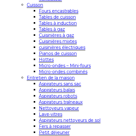
Cuisson
Fours encastrables
Tables de cuisson
Tables à induction
Tables à gaz
Cuisinières à gaz
Cuisinières mixtes
cuisinières électriques
Pianos de cuisson
Hottes
Micro-ondes – Mini-fours
Micro-ondes combinés
Entretien de la maison
Aspirateurs sans sac
Aspirateurs balais
Aspirateurs robots
Aspirateurs traîneaux
Nettoyeurs vapeur
Lave-vitres
Aspirateurs nettoyeurs de sol
Fers à repasser
Petit déjeuner