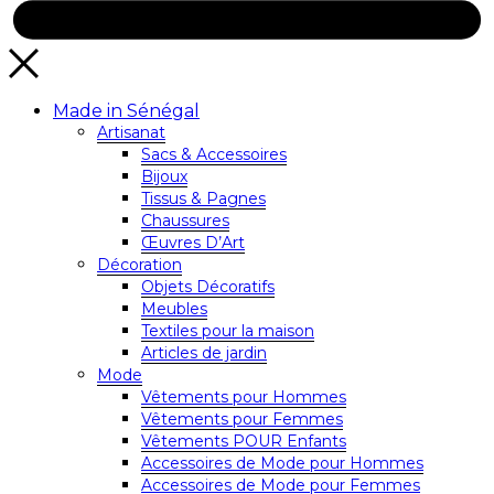
Made in Sénégal
Artisanat
Sacs & Accessoires
Bijoux
Tissus & Pagnes
Chaussures
Œuvres D’Art
Décoration
Objets Décoratifs
Meubles
Textiles pour la maison
Articles de jardin
Mode
Vêtements pour Hommes
Vêtements pour Femmes
Vêtements POUR Enfants
Accessoires de Mode pour Hommes
Accessoires de Mode pour Femmes