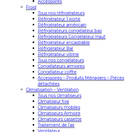
Accessoires
Froid
Tous nos réfrigérateurs
Réfrigérateur 1 porte
Réfrigérateur américain
Réfrigérateurs congélateur bas
Réfrigérateurs Congélateur Haut
Réfrigérateur encastrable
Réfrigérateur Bar
Réfrigérateur vitrine
Tous nos congélateurs
Congélateurs armoires
Congélateur coffre
Accessoires – Produits Ménagers – Pièces
détachées
Climatisation – Ventilation
Tous nos climatiseurs
Climatiseur fixe
Climatiseurs mobiles
Climatiseurs Armoire
Climatiseurs cassette
Traitement de l’air
Ventilateur