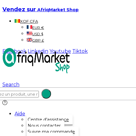
Vendez sur
AfriqMarket Shop
XOF CFA
EUR €
USD $
GBP £
Facebook
Linkedin
Youtube
Tiktok
Search
Aide
Centre d’assistance
Nous contacter
Suivre ma commande