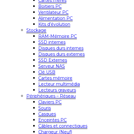
Cartes mères
Boitiers PC
Ventilateur PC
Alimentation PC
Kits d’évolution
Stockage
RAM-Mémoire PC
SSD internes
Disques durs internes
Disques durs externes
SSD Externes
Serveur NAS
Clé USB
Cartes mémoire
Lecteur multimédia
Lecteurs graveurs
Périphériques – Réseau
Claviers PC
Souris
Casques
Enceintes PC
Câbles et connectiques
Chargeur (Neuf)