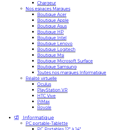
Chargeur
Nos espaces Marques
Boutique Acer
Boutique Apple
Boutique Asus
Boutique HP
Boutique Intel
Boutique Lenovo
Boutique Logitech
Boutique Msi
Boutique Microsoft Surface
Boutique Samsung
Toutes nos marques Informatique
Réalité virtuelle
Oculus
PlayStation VR
HTC Vive
PiMax
Royole
Informatique
PC portable-Tablette
PC Portables 12″ à 14″