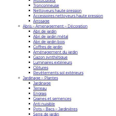
Motoculteur
Tronçonneuse
Nettoyeurs haute pression
Accessoires nettoyeurs haute pression
Arrosage
Abris – Amenagement – Décoration
Abri de jardin
Abri de jardin métal
Abri de jardin bois
Coffres de jardin
Aménagement du jardin
Gazon synthétique
Luminaires extérieurs
Clôtures
Revêtements sol extérieurs
Jardinage – Plantes
Jardinage
Terreau
Engrais
Graines et semences
Anti nuisible
Pots – Bacs – Jardinières
Serre de jardin