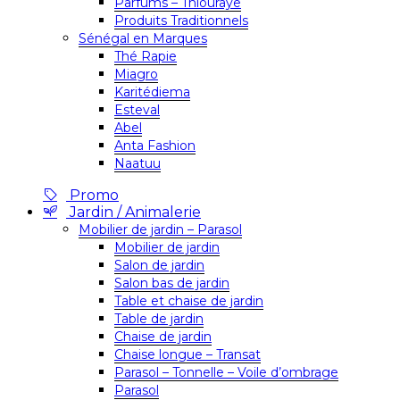
Parfums – Thiouraye
Produits Traditionnels
Sénégal en Marques
Thé Rapie
Miagro
Karitédiema
Esteval
Abel
Anta Fashion
Naatuu
Promo
Jardin / Animalerie
Mobilier de jardin – Parasol
Mobilier de jardin
Salon de jardin
Salon bas de jardin
Table et chaise de jardin
Table de jardin
Chaise de jardin
Chaise longue – Transat
Parasol – Tonnelle – Voile d’ombrage
Parasol