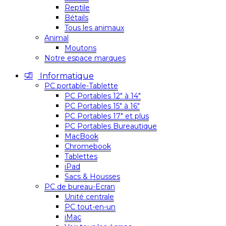
Reptile
Bétails
Tous les animaux
Animal
Moutons
Notre espace marques
Informatique
PC portable-Tablette
PC Portables 12″ à 14″
PC Portables 15″ à 16″
PC Portables 17″ et plus
PC Portables Bureautique
MacBook
Chromebook
Tablettes
iPad
Sacs & Housses
PC de bureau-Ecran
Unité centrale
PC tout-en-un
iMac