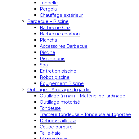
Tonnelle
Pergola
Chauffage extérieur
Barbecue – Piscine
Barbecue Gaz
Barbecue charbon
Plancha
Accessoires Barbecue
Piscine
Piscine bois
Spa
Entretien piscine
Robot piscine
Équipement Piscine
Outillage – Arrosage du jardin
Outillage à main – Matériel de jardinage
Outillage motorisé
Tondeuse
Tracteur tondeuse – Tondeuse autoportée
Débroussailleuse
Coupe-bordure
Taille-haie