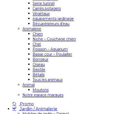
Serre tunnel
Carrés potagers
Végétaux
équipements jardinage
Récupérateurs d’eau
Animalerie
Chien
Niche – Couchage chien
Chat
Poisson – Aquarium
Basse cour – Poulailler
Rongeur
Oiseau
Reptile
Bétails
Tous les animaux
Animal
Moutons
Notre espace marques
Promo
Jardin / Animalerie
Mobilier de jardin – Parasol