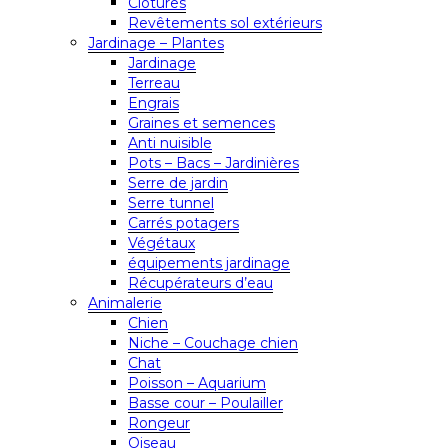
Clôtures
Revêtements sol extérieurs
Jardinage – Plantes
Jardinage
Terreau
Engrais
Graines et semences
Anti nuisible
Pots – Bacs – Jardinières
Serre de jardin
Serre tunnel
Carrés potagers
Végétaux
équipements jardinage
Récupérateurs d’eau
Animalerie
Chien
Niche – Couchage chien
Chat
Poisson – Aquarium
Basse cour – Poulailler
Rongeur
Oiseau