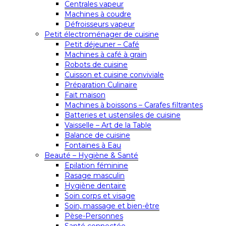
Centrales vapeur
Machines à coudre
Défroisseurs vapeur
Petit électroménager de cuisine
Petit déjeuner – Café
Machines à café à grain
Robots de cuisine
Cuisson et cuisine conviviale
Préparation Culinaire
Fait maison
Machines à boissons – Carafes filtrantes
Batteries et ustensiles de cuisine
Vaisselle – Art de la Table
Balance de cuisine
Fontaines à Eau
Beauté – Hygiène & Santé
Epilation féminine
Rasage masculin
Hygiène dentaire
Soin corps et visage
Soin, massage et bien-être
Pèse-Personnes