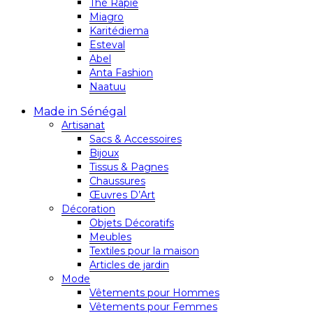
Thé Rapie
Miagro
Karitédiema
Esteval
Abel
Anta Fashion
Naatuu
Made in Sénégal
Artisanat
Sacs & Accessoires
Bijoux
Tissus & Pagnes
Chaussures
Œuvres D’Art
Décoration
Objets Décoratifs
Meubles
Textiles pour la maison
Articles de jardin
Mode
Vêtements pour Hommes
Vêtements pour Femmes