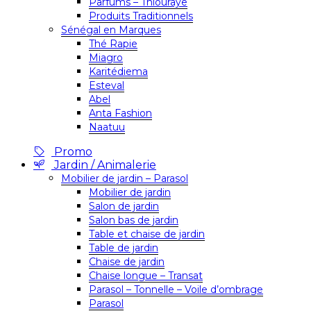
Parfums – Thiouraye
Produits Traditionnels
Sénégal en Marques
Thé Rapie
Miagro
Karitédiema
Esteval
Abel
Anta Fashion
Naatuu
Promo
Jardin / Animalerie
Mobilier de jardin – Parasol
Mobilier de jardin
Salon de jardin
Salon bas de jardin
Table et chaise de jardin
Table de jardin
Chaise de jardin
Chaise longue – Transat
Parasol – Tonnelle – Voile d’ombrage
Parasol