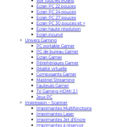
Voir tous les écrans
Ecran PC 22 pouces
Ecran PC 24 pouces
Ecran PC 27 pouces
Ecran PC 30 pouces et +
Ecran haute résolution
Ecran incurvé
Univers Gaming
PC portable Gamer
PC de bureau Gamer
Ecran Gamer
Périphériques Gamer
Réalité virtuelle
Composants Gamer
Matériel Streaming
Fauteuils Gamer
TV Gaming HDMI 2.1
Jeux PC
Impression – Scanner
Imprimantes Multifonctions
Imprimantes Laser
Imprimantes Jet d’Encre
Imprimantes à réservoir