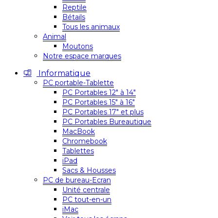
Reptile
Bétails
Tous les animaux
Animal
Moutons
Notre espace marques
Informatique
PC portable-Tablette
PC Portables 12″ à 14″
PC Portables 15″ à 16″
PC Portables 17″ et plus
PC Portables Bureautique
MacBook
Chromebook
Tablettes
iPad
Sacs & Housses
PC de bureau-Ecran
Unité centrale
PC tout-en-un
iMac