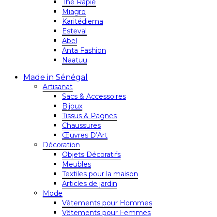
Thé Rapie
Miagro
Karitédiema
Esteval
Abel
Anta Fashion
Naatuu
Made in Sénégal
Artisanat
Sacs & Accessoires
Bijoux
Tissus & Pagnes
Chaussures
Œuvres D’Art
Décoration
Objets Décoratifs
Meubles
Textiles pour la maison
Articles de jardin
Mode
Vêtements pour Hommes
Vêtements pour Femmes