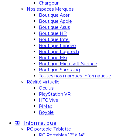
Chargeur
Nos espaces Marques
Boutique Acer
Boutique Apple
Boutique Asus
Boutique HP
Boutique Intel
Boutique Lenovo
Boutique Logitech
Boutique Msi
Boutique Microsoft Surface
Boutique Samsung
Toutes nos marques Informatique
Réalité virtuelle
Oculus
PlayStation VR
HTC Vive
PiMax
Royole
Informatique
PC portable-Tablette
PC Portables 12″ à 14″