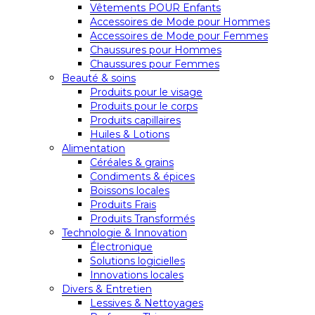
Vêtements POUR Enfants
Accessoires de Mode pour Hommes
Accessoires de Mode pour Femmes
Chaussures pour Hommes
Chaussures pour Femmes
Beauté & soins
Produits pour le visage
Produits pour le corps
Produits capillaires
Huiles & Lotions
Alimentation
Céréales & grains
Condiments & épices
Boissons locales
Produits Frais
Produits Transformés
Technologie & Innovation
Électronique
Solutions logicielles
Innovations locales
Divers & Entretien
Lessives & Nettoyages