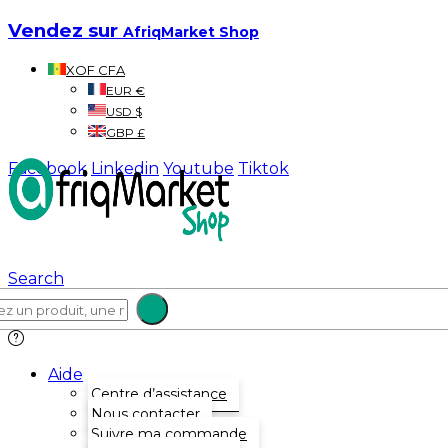
Vendez sur
AfriqMarket Shop
XOF CFA
EUR €
USD $
GBP £
Facebook
Linkedin
Youtube
Tiktok
Search
Aide
Centre d’assistance
Nous contacter
Suivre ma commande