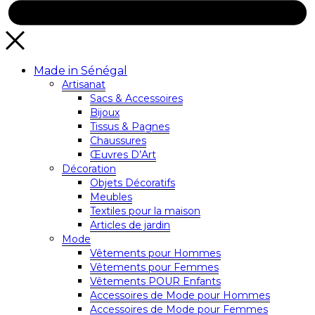
Made in Sénégal
Artisanat
Sacs & Accessoires
Bijoux
Tissus & Pagnes
Chaussures
Œuvres D’Art
Décoration
Objets Décoratifs
Meubles
Textiles pour la maison
Articles de jardin
Mode
Vêtements pour Hommes
Vêtements pour Femmes
Vêtements POUR Enfants
Accessoires de Mode pour Hommes
Accessoires de Mode pour Femmes