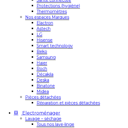
Santé connectée
Protections (hygiène)
Thermomètres
Nos espaces Marques
Elactron
Astech
LG
Hisense
Smart technology
Beko
Samsung
Haier
Roch
Décakila
Deska
Binatone
Midea
Pièces détachées
Réparation et pièces détachées
Electroménager
Lavage – séchage
Tous nos lave-linge