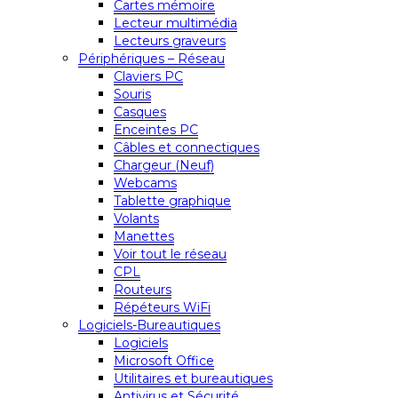
Cartes mémoire
Lecteur multimédia
Lecteurs graveurs
Périphériques – Réseau
Claviers PC
Souris
Casques
Enceintes PC
Câbles et connectiques
Chargeur (Neuf)
Webcams
Tablette graphique
Volants
Manettes
Voir tout le réseau
CPL
Routeurs
Répéteurs WiFi
Logiciels-Bureautiques
Logiciels
Microsoft Office
Utilitaires et bureautiques
Antivirus et Sécurité