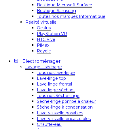
Boutique Microsoft Surface
Boutique Samsung
Toutes nos marques Informatique
Réalité virtuelle
Oculus
PlayStation VR
HTC Vive
PiMax
Royole
Electroménager
Lavage – séchage
Tous nos lave-linge
Lave-linge top
Lave-linge frontal
Lave-linge séchant
Tous nos Sèche-linge
Sèche-linge pompe à chaleur
Sèche-linge à condensation
Lave-vaisselle posables
Lave-vaisselle encastrables
Chauffe-eau