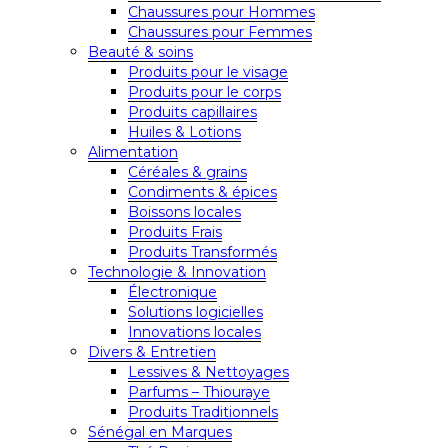
Chaussures pour Hommes
Chaussures pour Femmes
Beauté & soins
Produits pour le visage
Produits pour le corps
Produits capillaires
Huiles & Lotions
Alimentation
Céréales & grains
Condiments & épices
Boissons locales
Produits Frais
Produits Transformés
Technologie & Innovation
Électronique
Solutions logicielles
Innovations locales
Divers & Entretien
Lessives & Nettoyages
Parfums – Thiouraye
Produits Traditionnels
Sénégal en Marques