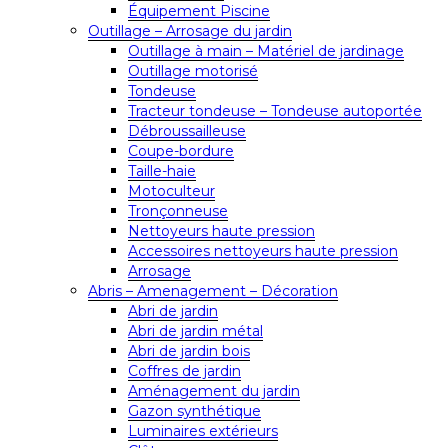
Équipement Piscine
Outillage – Arrosage du jardin
Outillage à main – Matériel de jardinage
Outillage motorisé
Tondeuse
Tracteur tondeuse – Tondeuse autoportée
Débroussailleuse
Coupe-bordure
Taille-haie
Motoculteur
Tronçonneuse
Nettoyeurs haute pression
Accessoires nettoyeurs haute pression
Arrosage
Abris – Amenagement – Décoration
Abri de jardin
Abri de jardin métal
Abri de jardin bois
Coffres de jardin
Aménagement du jardin
Gazon synthétique
Luminaires extérieurs