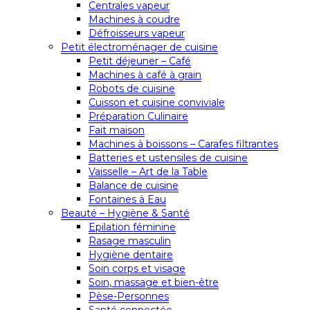
Centrales vapeur
Machines à coudre
Défroisseurs vapeur
Petit électroménager de cuisine
Petit déjeuner – Café
Machines à café à grain
Robots de cuisine
Cuisson et cuisine conviviale
Préparation Culinaire
Fait maison
Machines à boissons – Carafes filtrantes
Batteries et ustensiles de cuisine
Vaisselle – Art de la Table
Balance de cuisine
Fontaines à Eau
Beauté – Hygiène & Santé
Epilation féminine
Rasage masculin
Hygiène dentaire
Soin corps et visage
Soin, massage et bien-être
Pèse-Personnes