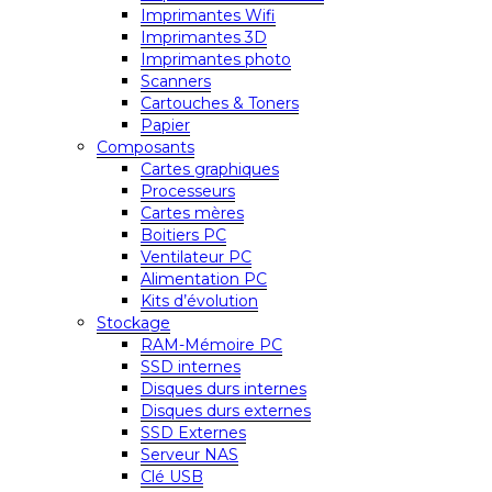
Imprimantes Wifi
Imprimantes 3D
Imprimantes photo
Scanners
Cartouches & Toners
Papier
Composants
Cartes graphiques
Processeurs
Cartes mères
Boitiers PC
Ventilateur PC
Alimentation PC
Kits d’évolution
Stockage
RAM-Mémoire PC
SSD internes
Disques durs internes
Disques durs externes
SSD Externes
Serveur NAS
Clé USB