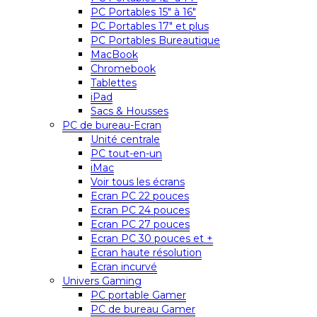
PC Portables 15″ à 16″
PC Portables 17″ et plus
PC Portables Bureautique
MacBook
Chromebook
Tablettes
iPad
Sacs & Housses
PC de bureau-Ecran
Unité centrale
PC tout-en-un
iMac
Voir tous les écrans
Ecran PC 22 pouces
Ecran PC 24 pouces
Ecran PC 27 pouces
Ecran PC 30 pouces et +
Ecran haute résolution
Ecran incurvé
Univers Gaming
PC portable Gamer
PC de bureau Gamer