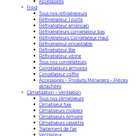
Accessoires
Froid
Tous nos réfrigérateurs
Réfrigérateur 1 porte
Réfrigérateur américain
Réfrigérateurs congélateur bas
Réfrigérateurs Congélateur Haut
Réfrigérateur encastrable
Réfrigérateur Bar
Réfrigérateur vitrine
Tous nos congélateurs
Congélateurs armoires
Congélateur coffre
Accessoires – Produits Ménagers – Pièces
détachées
Climatisation – Ventilation
Tous nos climatiseurs
Climatiseur fixe
Climatiseurs mobiles
Climatiseurs Armoire
Climatiseurs cassette
Traitement de l’air
Ventilateur