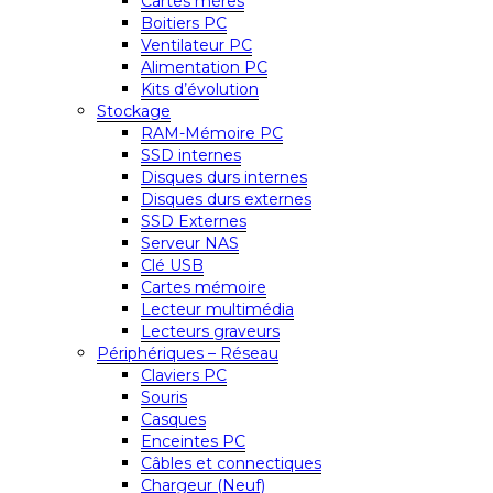
Cartes mères
Boitiers PC
Ventilateur PC
Alimentation PC
Kits d’évolution
Stockage
RAM-Mémoire PC
SSD internes
Disques durs internes
Disques durs externes
SSD Externes
Serveur NAS
Clé USB
Cartes mémoire
Lecteur multimédia
Lecteurs graveurs
Périphériques – Réseau
Claviers PC
Souris
Casques
Enceintes PC
Câbles et connectiques
Chargeur (Neuf)