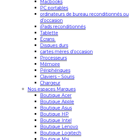
Macbooks
PC portables
ordinateurs de bureau reconditionnés ou
d’occasion
iPads reconditionnés
Tablette
Écrans
Disques durs
cartes mères d’occasion
Processeurs
Mémoire
Périphériques
Claviers – Souris
Chargeur
Nos espaces Marques
Boutique Acer
Boutique Apple
Boutique Asus
Boutique HP
Boutique Intel
Boutique Lenovo
Boutique Logitech
Boutique Msi