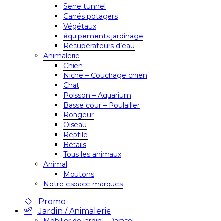
Serre tunnel
Carrés potagers
Végétaux
équipements jardinage
Récupérateurs d’eau
Animalerie
Chien
Niche – Couchage chien
Chat
Poisson – Aquarium
Basse cour – Poulailler
Rongeur
Oiseau
Reptile
Bétails
Tous les animaux
Animal
Moutons
Notre espace marques
Promo
Jardin / Animalerie
Mobilier de jardin – Parasol