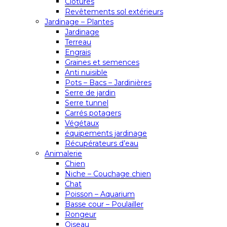
Clôtures
Revêtements sol extérieurs
Jardinage – Plantes
Jardinage
Terreau
Engrais
Graines et semences
Anti nuisible
Pots – Bacs – Jardinières
Serre de jardin
Serre tunnel
Carrés potagers
Végétaux
équipements jardinage
Récupérateurs d’eau
Animalerie
Chien
Niche – Couchage chien
Chat
Poisson – Aquarium
Basse cour – Poulailler
Rongeur
Oiseau