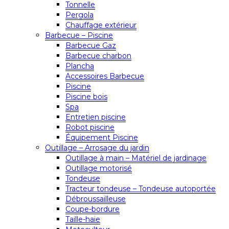
Tonnelle
Pergola
Chauffage extérieur
Barbecue – Piscine
Barbecue Gaz
Barbecue charbon
Plancha
Accessoires Barbecue
Piscine
Piscine bois
Spa
Entretien piscine
Robot piscine
Équipement Piscine
Outillage – Arrosage du jardin
Outillage à main – Matériel de jardinage
Outillage motorisé
Tondeuse
Tracteur tondeuse – Tondeuse autoportée
Débroussailleuse
Coupe-bordure
Taille-haie