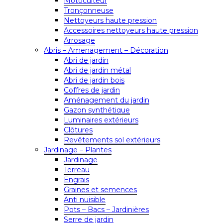
Motoculteur
Tronçonneuse
Nettoyeurs haute pression
Accessoires nettoyeurs haute pression
Arrosage
Abris – Amenagement – Décoration
Abri de jardin
Abri de jardin métal
Abri de jardin bois
Coffres de jardin
Aménagement du jardin
Gazon synthétique
Luminaires extérieurs
Clôtures
Revêtements sol extérieurs
Jardinage – Plantes
Jardinage
Terreau
Engrais
Graines et semences
Anti nuisible
Pots – Bacs – Jardinières
Serre de jardin