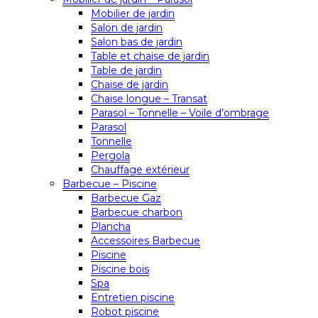
Mobilier de jardin
Salon de jardin
Salon bas de jardin
Table et chaise de jardin
Table de jardin
Chaise de jardin
Chaise longue – Transat
Parasol – Tonnelle – Voile d’ombrage
Parasol
Tonnelle
Pergola
Chauffage extérieur
Barbecue – Piscine
Barbecue Gaz
Barbecue charbon
Plancha
Accessoires Barbecue
Piscine
Piscine bois
Spa
Entretien piscine
Robot piscine