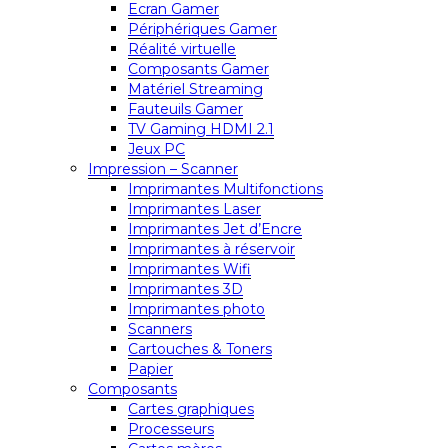
Ecran Gamer
Périphériques Gamer
Réalité virtuelle
Composants Gamer
Matériel Streaming
Fauteuils Gamer
TV Gaming HDMI 2.1
Jeux PC
Impression – Scanner
Imprimantes Multifonctions
Imprimantes Laser
Imprimantes Jet d’Encre
Imprimantes à réservoir
Imprimantes Wifi
Imprimantes 3D
Imprimantes photo
Scanners
Cartouches & Toners
Papier
Composants
Cartes graphiques
Processeurs