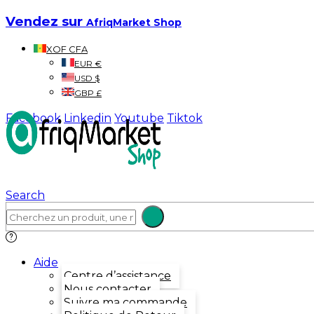
Vendez sur
AfriqMarket Shop
XOF CFA
EUR €
USD $
GBP £
Facebook
Linkedin
Youtube
Tiktok
Search
Aide
Centre d’assistance
Nous contacter
Suivre ma commande