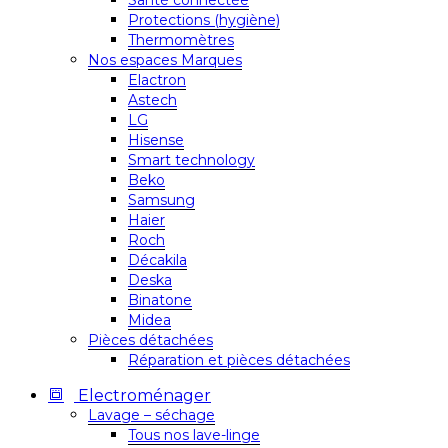
Santé connectée
Protections (hygiène)
Thermomètres
Nos espaces Marques
Elactron
Astech
LG
Hisense
Smart technology
Beko
Samsung
Haier
Roch
Décakila
Deska
Binatone
Midea
Pièces détachées
Réparation et pièces détachées
Electroménager
Lavage – séchage
Tous nos lave-linge