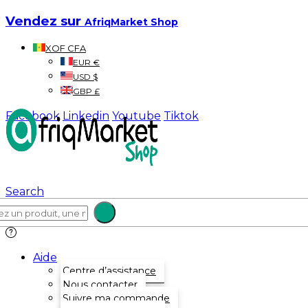
Vendez sur
AfriqMarket Shop
XOF CFA
EUR €
USD $
GBP £
Facebook
Linkedin
Youtube
Tiktok
Search
Aide
Centre d’assistance
Nous contacter
Suivre ma commande