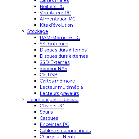
Cartes mères
Boitiers PC
Ventilateur PC
Alimentation PC
Kits d’évolution
Stockage
RAM-Mémoire PC
SSD internes
Disques durs internes
Disques durs externes
SSD Externes
Serveur NAS
Clé USB
Cartes mémoire
Lecteur multimédia
Lecteurs graveurs
Périphériques – Réseau
Claviers PC
Souris
Casques
Enceintes PC
Câbles et connectiques
Chargeur (Neuf)