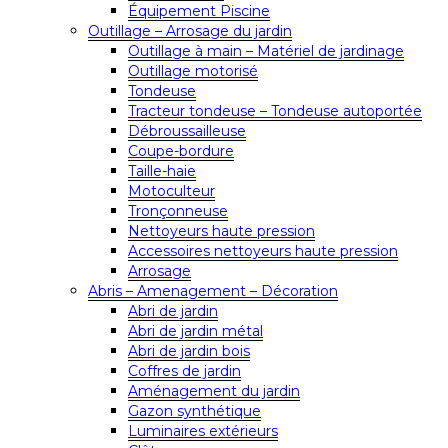
Équipement Piscine
Outillage – Arrosage du jardin
Outillage à main – Matériel de jardinage
Outillage motorisé
Tondeuse
Tracteur tondeuse – Tondeuse autoportée
Débroussailleuse
Coupe-bordure
Taille-haie
Motoculteur
Tronçonneuse
Nettoyeurs haute pression
Accessoires nettoyeurs haute pression
Arrosage
Abris – Amenagement – Décoration
Abri de jardin
Abri de jardin métal
Abri de jardin bois
Coffres de jardin
Aménagement du jardin
Gazon synthétique
Luminaires extérieurs