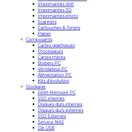
Imprimantes Wifi
Imprimantes 3D
Imprimantes photo
Scanners
Cartouches & Toners
Papier
Composants
Cartes graphiques
Processeurs
Cartes mères
Boitiers PC
Ventilateur PC
Alimentation PC
Kits d’évolution
Stockage
RAM-Mémoire PC
SSD internes
Disques durs internes
Disques durs externes
SSD Externes
Serveur NAS
Clé USB