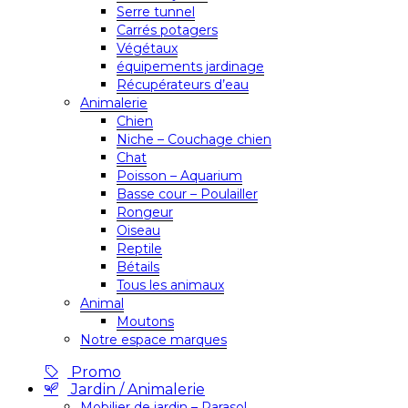
Serre tunnel
Carrés potagers
Végétaux
équipements jardinage
Récupérateurs d’eau
Animalerie
Chien
Niche – Couchage chien
Chat
Poisson – Aquarium
Basse cour – Poulailler
Rongeur
Oiseau
Reptile
Bétails
Tous les animaux
Animal
Moutons
Notre espace marques
Promo
Jardin / Animalerie
Mobilier de jardin – Parasol