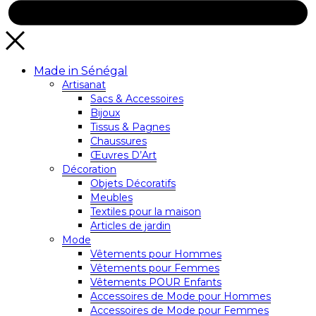
Made in Sénégal
Artisanat
Sacs & Accessoires
Bijoux
Tissus & Pagnes
Chaussures
Œuvres D’Art
Décoration
Objets Décoratifs
Meubles
Textiles pour la maison
Articles de jardin
Mode
Vêtements pour Hommes
Vêtements pour Femmes
Vêtements POUR Enfants
Accessoires de Mode pour Hommes
Accessoires de Mode pour Femmes