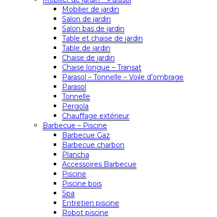
Mobilier de jardin
Salon de jardin
Salon bas de jardin
Table et chaise de jardin
Table de jardin
Chaise de jardin
Chaise longue – Transat
Parasol – Tonnelle – Voile d’ombrage
Parasol
Tonnelle
Pergola
Chauffage extérieur
Barbecue – Piscine
Barbecue Gaz
Barbecue charbon
Plancha
Accessoires Barbecue
Piscine
Piscine bois
Spa
Entretien piscine
Robot piscine