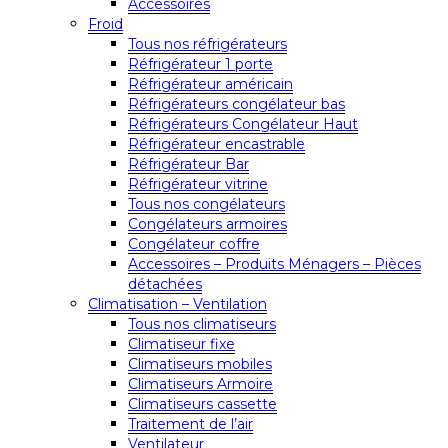
Accessoires
Froid
Tous nos réfrigérateurs
Réfrigérateur 1 porte
Réfrigérateur américain
Réfrigérateurs congélateur bas
Réfrigérateurs Congélateur Haut
Réfrigérateur encastrable
Réfrigérateur Bar
Réfrigérateur vitrine
Tous nos congélateurs
Congélateurs armoires
Congélateur coffre
Accessoires – Produits Ménagers – Pièces
détachées
Climatisation – Ventilation
Tous nos climatiseurs
Climatiseur fixe
Climatiseurs mobiles
Climatiseurs Armoire
Climatiseurs cassette
Traitement de l’air
Ventilateur