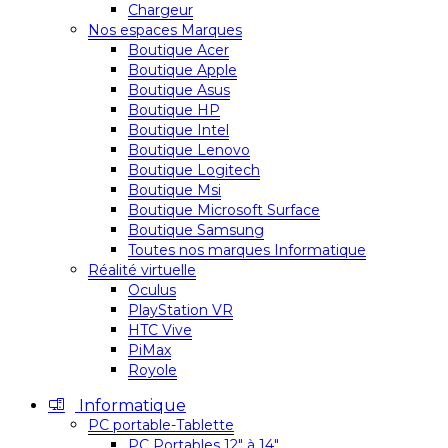
Chargeur
Nos espaces Marques
Boutique Acer
Boutique Apple
Boutique Asus
Boutique HP
Boutique Intel
Boutique Lenovo
Boutique Logitech
Boutique Msi
Boutique Microsoft Surface
Boutique Samsung
Toutes nos marques Informatique
Réalité virtuelle
Oculus
PlayStation VR
HTC Vive
PiMax
Royole
Informatique
PC portable-Tablette
PC Portables 12″ à 14″