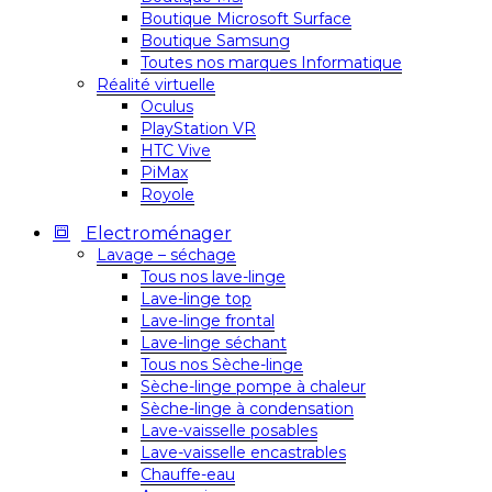
Boutique Microsoft Surface
Boutique Samsung
Toutes nos marques Informatique
Réalité virtuelle
Oculus
PlayStation VR
HTC Vive
PiMax
Royole
Electroménager
Lavage – séchage
Tous nos lave-linge
Lave-linge top
Lave-linge frontal
Lave-linge séchant
Tous nos Sèche-linge
Sèche-linge pompe à chaleur
Sèche-linge à condensation
Lave-vaisselle posables
Lave-vaisselle encastrables
Chauffe-eau