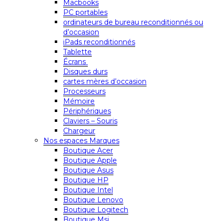
Macbooks
PC portables
ordinateurs de bureau reconditionnés ou
d’occasion
iPads reconditionnés
Tablette
Écrans
Disques durs
cartes mères d’occasion
Processeurs
Mémoire
Périphériques
Claviers – Souris
Chargeur
Nos espaces Marques
Boutique Acer
Boutique Apple
Boutique Asus
Boutique HP
Boutique Intel
Boutique Lenovo
Boutique Logitech
Boutique Msi