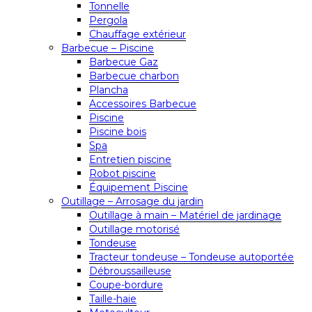
Tonnelle
Pergola
Chauffage extérieur
Barbecue – Piscine
Barbecue Gaz
Barbecue charbon
Plancha
Accessoires Barbecue
Piscine
Piscine bois
Spa
Entretien piscine
Robot piscine
Équipement Piscine
Outillage – Arrosage du jardin
Outillage à main – Matériel de jardinage
Outillage motorisé
Tondeuse
Tracteur tondeuse – Tondeuse autoportée
Débroussailleuse
Coupe-bordure
Taille-haie