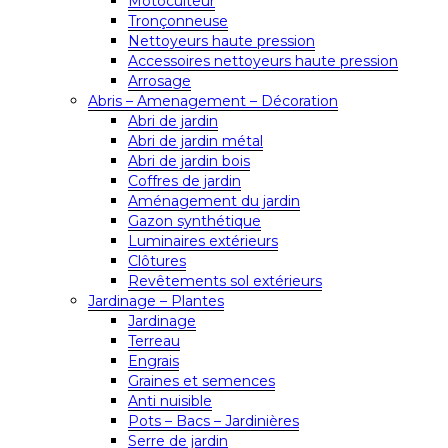
Motoculteur
Tronçonneuse
Nettoyeurs haute pression
Accessoires nettoyeurs haute pression
Arrosage
Abris – Amenagement – Décoration
Abri de jardin
Abri de jardin métal
Abri de jardin bois
Coffres de jardin
Aménagement du jardin
Gazon synthétique
Luminaires extérieurs
Clôtures
Revêtements sol extérieurs
Jardinage – Plantes
Jardinage
Terreau
Engrais
Graines et semences
Anti nuisible
Pots – Bacs – Jardinières
Serre de jardin