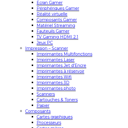
Ecran Gamer
Périphériques Gamer
Réalité virtuelle
Composants Gamer
Matériel Streaming
Fauteuils Gamer
TV Gaming HDMI 2.1
Jeux PC
Impression – Scanner
Imprimantes Multifonctions
Imprimantes Laser
Imprimantes Jet d’Encre
Imprimantes à réservoir
Imprimantes Wifi
Imprimantes 3D
Imprimantes photo
Scanners
Cartouches & Toners
Papier
Composants
Cartes graphiques
Processeurs