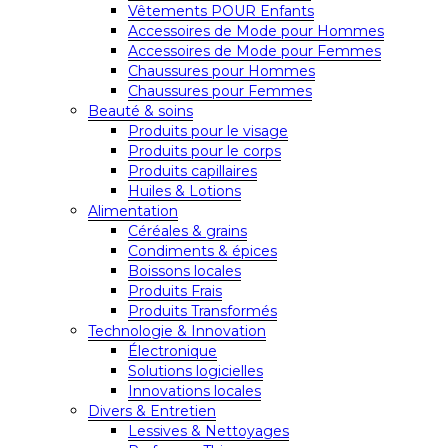
Vêtements POUR Enfants
Accessoires de Mode pour Hommes
Accessoires de Mode pour Femmes
Chaussures pour Hommes
Chaussures pour Femmes
Beauté & soins
Produits pour le visage
Produits pour le corps
Produits capillaires
Huiles & Lotions
Alimentation
Céréales & grains
Condiments & épices
Boissons locales
Produits Frais
Produits Transformés
Technologie & Innovation
Électronique
Solutions logicielles
Innovations locales
Divers & Entretien
Lessives & Nettoyages