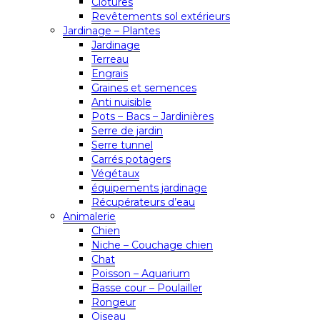
Clôtures
Revêtements sol extérieurs
Jardinage – Plantes
Jardinage
Terreau
Engrais
Graines et semences
Anti nuisible
Pots – Bacs – Jardinières
Serre de jardin
Serre tunnel
Carrés potagers
Végétaux
équipements jardinage
Récupérateurs d’eau
Animalerie
Chien
Niche – Couchage chien
Chat
Poisson – Aquarium
Basse cour – Poulailler
Rongeur
Oiseau