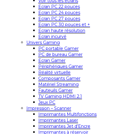
Voir tous les écrans
Ecran PC 22 pouces
Ecran PC 24 pouces
Ecran PC 27 pouces
Ecran PC 30 pouces et +
Ecran haute résolution
Ecran incurvé
Univers Gaming
PC portable Gamer
PC de bureau Gamer
Ecran Gamer
Périphériques Gamer
Réalité virtuelle
Composants Gamer
Matériel Streaming
Fauteuils Gamer
TV Gaming HDMI 2.1
Jeux PC
Impression – Scanner
Imprimantes Multifonctions
Imprimantes Laser
Imprimantes Jet d’Encre
Imprimantes à réservoir