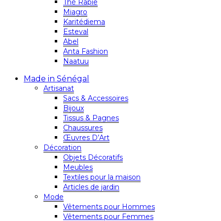
Thé Rapie
Miagro
Karitédiema
Esteval
Abel
Anta Fashion
Naatuu
Made in Sénégal
Artisanat
Sacs & Accessoires
Bijoux
Tissus & Pagnes
Chaussures
Œuvres D’Art
Décoration
Objets Décoratifs
Meubles
Textiles pour la maison
Articles de jardin
Mode
Vêtements pour Hommes
Vêtements pour Femmes