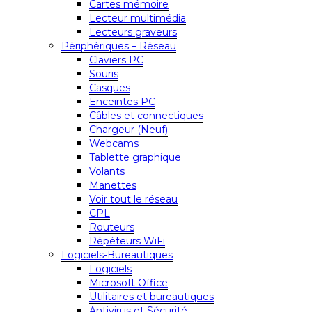
Cartes mémoire
Lecteur multimédia
Lecteurs graveurs
Périphériques – Réseau
Claviers PC
Souris
Casques
Enceintes PC
Câbles et connectiques
Chargeur (Neuf)
Webcams
Tablette graphique
Volants
Manettes
Voir tout le réseau
CPL
Routeurs
Répéteurs WiFi
Logiciels-Bureautiques
Logiciels
Microsoft Office
Utilitaires et bureautiques
Antivirus et Sécurité