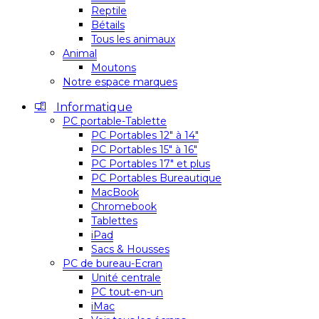
Reptile
Bétails
Tous les animaux
Animal
Moutons
Notre espace marques
Informatique
PC portable-Tablette
PC Portables 12″ à 14″
PC Portables 15″ à 16″
PC Portables 17″ et plus
PC Portables Bureautique
MacBook
Chromebook
Tablettes
iPad
Sacs & Housses
PC de bureau-Ecran
Unité centrale
PC tout-en-un
iMac