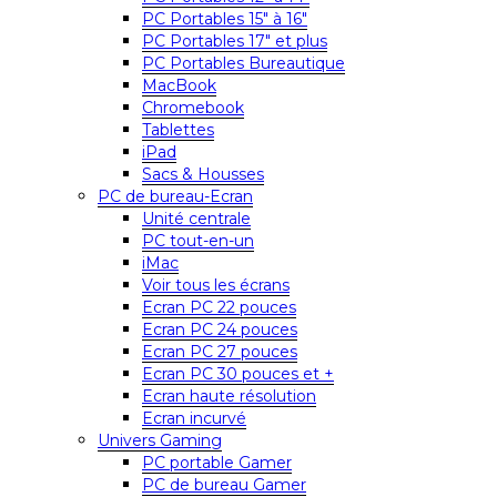
PC Portables 15″ à 16″
PC Portables 17″ et plus
PC Portables Bureautique
MacBook
Chromebook
Tablettes
iPad
Sacs & Housses
PC de bureau-Ecran
Unité centrale
PC tout-en-un
iMac
Voir tous les écrans
Ecran PC 22 pouces
Ecran PC 24 pouces
Ecran PC 27 pouces
Ecran PC 30 pouces et +
Ecran haute résolution
Ecran incurvé
Univers Gaming
PC portable Gamer
PC de bureau Gamer