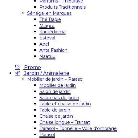
Parfums – Thiouraye
Produits Traditionnels
Sénégal en Marques
Thé Rapie
Miagro
Karitédiema
Esteval
Abel
Anta Fashion
Naatuu
Promo
Jardin / Animalerie
Mobilier de jardin – Parasol
Mobilier de jardin
Salon de jardin
Salon bas de jardin
Table et chaise de jardin
Table de jardin
Chaise de jardin
Chaise longue – Transat
Parasol – Tonnelle – Voile d’ombrage
Parasol