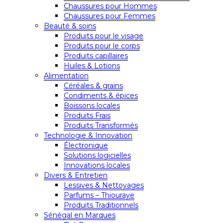
Chaussures pour Hommes
Chaussures pour Femmes
Beauté & soins
Produits pour le visage
Produits pour le corps
Produits capillaires
Huiles & Lotions
Alimentation
Céréales & grains
Condiments & épices
Boissons locales
Produits Frais
Produits Transformés
Technologie & Innovation
Électronique
Solutions logicielles
Innovations locales
Divers & Entretien
Lessives & Nettoyages
Parfums – Thiouraye
Produits Traditionnels
Sénégal en Marques