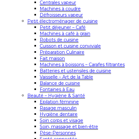
Centrales vapeur
Machines à coudre
Défroisseurs vapeur
Petit électroménager de cuisine
Petit déjeuner – Café
Machines à café à grain
Robots de cuisine
Cuisson et cuisine conviviale
Préparation Culinaire
Fait maison
Machines à boissons – Carafes filtrantes
Batteries et ustensiles de cuisine
Vaisselle – Art de la Table
Balance de cuisine
Fontaines à Eau
Beauté – Hygiène & Santé
Epilation féminine
Rasage masculin
Hygiène dentaire
Soin corps et visage
Soin, massage et bien-être
Pèse-Personnes