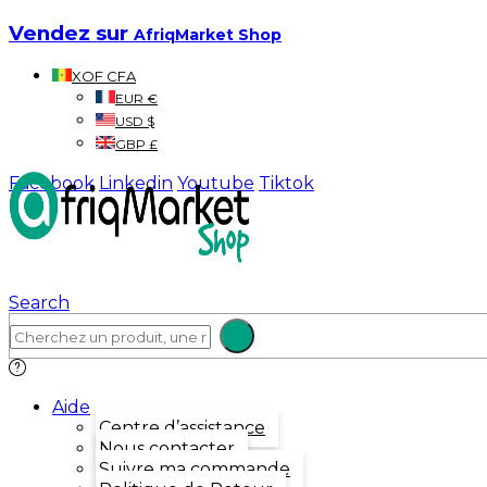
Vendez sur
AfriqMarket Shop
XOF CFA
EUR €
USD $
GBP £
Facebook
Linkedin
Youtube
Tiktok
Search
Aide
Centre d’assistance
Nous contacter
Suivre ma commande