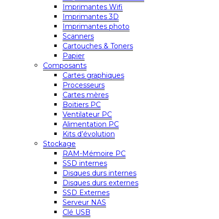
Imprimantes Wifi
Imprimantes 3D
Imprimantes photo
Scanners
Cartouches & Toners
Papier
Composants
Cartes graphiques
Processeurs
Cartes mères
Boitiers PC
Ventilateur PC
Alimentation PC
Kits d’évolution
Stockage
RAM-Mémoire PC
SSD internes
Disques durs internes
Disques durs externes
SSD Externes
Serveur NAS
Clé USB