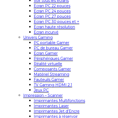
Voir tous les écrans
Ecran PC 22 pouces
Ecran PC 24 pouces
Ecran PC 27 pouces
Ecran PC 30 pouces et +
Ecran haute résolution
Ecran incurvé
Univers Gaming
PC portable Gamer
PC de bureau Gamer
Ecran Gamer
Périphériques Gamer
Réalité virtuelle
Composants Gamer
Matériel Streaming
Fauteuils Gamer
TV Gaming HDMI 2.1
Jeux PC
Impression – Scanner
Imprimantes Multifonctions
Imprimantes Laser
Imprimantes Jet d’Encre
Imprimantes à réservoir