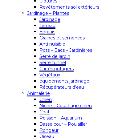
Clôtures
Revêtements sol extérieurs
Jardinage – Plantes
Jardinage
Terreau
Engrais
Graines et semences
Anti nuisible
Pots – Bacs – Jardinières
Serre de jardin
Serre tunnel
Carrés potagers
Végétaux
équipements jardinage
Récupérateurs d’eau
Animalerie
Chien
Niche – Couchage chien
Chat
Poisson – Aquarium
Basse cour – Poulailler
Rongeur
Oiseau