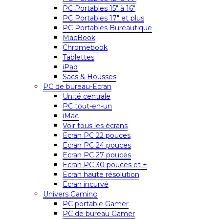
PC Portables 15″ à 16″
PC Portables 17″ et plus
PC Portables Bureautique
MacBook
Chromebook
Tablettes
iPad
Sacs & Housses
PC de bureau-Ecran
Unité centrale
PC tout-en-un
iMac
Voir tous les écrans
Ecran PC 22 pouces
Ecran PC 24 pouces
Ecran PC 27 pouces
Ecran PC 30 pouces et +
Ecran haute résolution
Ecran incurvé
Univers Gaming
PC portable Gamer
PC de bureau Gamer