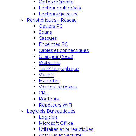
Cartes mémoire
Lecteur multimédia
Lecteurs graveurs
Périphériques – Réseau
Claviers PC
Souris
Casques
Enceintes PC
Câbles et connectiques
Chargeur (Neuf)
Webcams
Tablette graphique
Volants
Manettes
Voir tout le réseau
CPL
Routeurs
Répéteurs WiFi
Logiciels-Bureautiques
Logiciels
Microsoft Office
Utilitaires et bureautiques
Antivirus et Sécurité