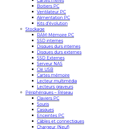
Cartes mères
Boitiers PC
Ventilateur PC
Alimentation PC
Kits d’évolution
Stockage
RAM-Mémoire PC
SSD internes
Disques durs internes
Disques durs externes
SSD Externes
Serveur NAS
Clé USB
Cartes mémoire
Lecteur multimédia
Lecteurs graveurs
Périphériques – Réseau
Claviers PC
Souris
Casques
Enceintes PC
Câbles et connectiques
Chargeur (Neuf)