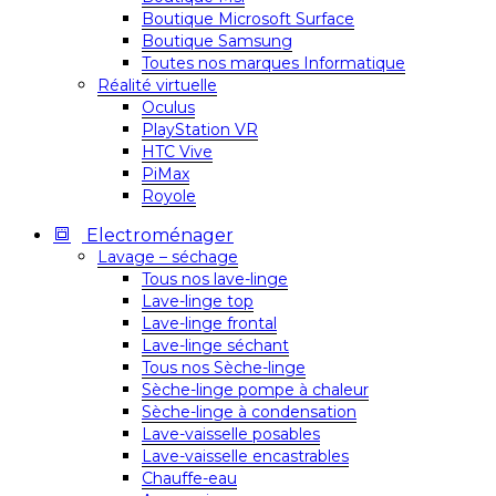
Boutique Microsoft Surface
Boutique Samsung
Toutes nos marques Informatique
Réalité virtuelle
Oculus
PlayStation VR
HTC Vive
PiMax
Royole
Electroménager
Lavage – séchage
Tous nos lave-linge
Lave-linge top
Lave-linge frontal
Lave-linge séchant
Tous nos Sèche-linge
Sèche-linge pompe à chaleur
Sèche-linge à condensation
Lave-vaisselle posables
Lave-vaisselle encastrables
Chauffe-eau