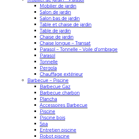
Mobilier de jardin
Salon de jardin
Salon bas de jardin
Table et chaise de jardin
Table de jardin
Chaise de jardin
Chaise longue – Transat
Parasol – Tonnelle – Voile d’ombrage
Parasol
Tonnelle
Pergola
Chauffage extérieur
Barbecue – Piscine
Barbecue Gaz
Barbecue charbon
Plancha
Accessoires Barbecue
Piscine
Piscine bois
Spa
Entretien piscine
Robot piscine