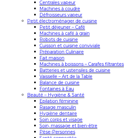
Centrales vapeur
Machines à coudre
Défroisseurs vapeur
Petit électroménager de cuisine
Petit déjeuner – Café
Machines à café à grain
Robots de cuisine
Cuisson et cuisine conviviale
Préparation Culinaire
Fait maison
Machines à boissons – Carafes filtrantes
Batteries et ustensiles de cuisine
Vaisselle – Art de la Table
Balance de cuisine
Fontaines à Eau
Beauté – Hygiène & Santé
Epilation féminine
Rasage masculin
Hygiène dentaire
Soin corps et visage
Soin, massage et bien-être
Pèse-Personnes