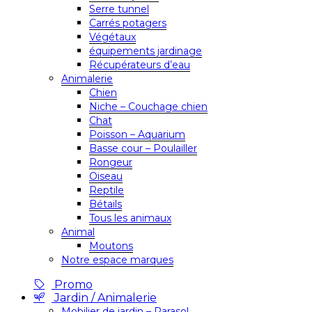
Serre tunnel
Carrés potagers
Végétaux
équipements jardinage
Récupérateurs d’eau
Animalerie
Chien
Niche – Couchage chien
Chat
Poisson – Aquarium
Basse cour – Poulailler
Rongeur
Oiseau
Reptile
Bétails
Tous les animaux
Animal
Moutons
Notre espace marques
Promo
Jardin / Animalerie
Mobilier de jardin – Parasol