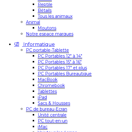
Reptile
Bétails
Tous les animaux
Animal
Moutons
Notre espace marques
Informatique
PC portable-Tablette
PC Portables 12″ à 14″
PC Portables 15″ à 16″
PC Portables 17″ et plus
PC Portables Bureautique
MacBook
Chromebook
Tablettes
iPad
Sacs & Housses
PC de bureau-Ecran
Unité centrale
PC tout-en-un
iMac