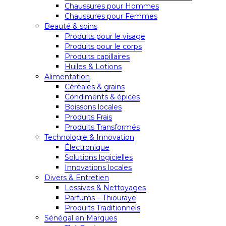
Chaussures pour Hommes
Chaussures pour Femmes
Beauté & soins
Produits pour le visage
Produits pour le corps
Produits capillaires
Huiles & Lotions
Alimentation
Céréales & grains
Condiments & épices
Boissons locales
Produits Frais
Produits Transformés
Technologie & Innovation
Électronique
Solutions logicielles
Innovations locales
Divers & Entretien
Lessives & Nettoyages
Parfums – Thiouraye
Produits Traditionnels
Sénégal en Marques