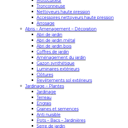
Motoculteur
Tronçonneuse
Nettoyeurs haute pression
Accessoires nettoyeurs haute pression
Arrosage
Abris – Amenagement – Décoration
Abri de jardin
Abri de jardin métal
Abri de jardin bois
Coffres de jardin
Aménagement du jardin
Gazon synthétique
Luminaires extérieurs
Clôtures
Revêtements sol extérieurs
Jardinage – Plantes
Jardinage
Terreau
Engrais
Graines et semences
Anti nuisible
Pots – Bacs – Jardinières
Serre de jardin