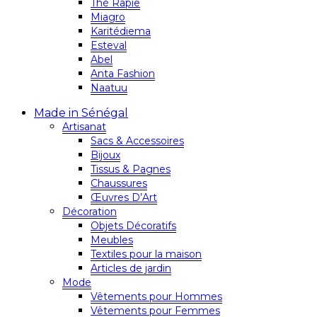
Thé Rapie
Miagro
Karitédiema
Esteval
Abel
Anta Fashion
Naatuu
Made in Sénégal
Artisanat
Sacs & Accessoires
Bijoux
Tissus & Pagnes
Chaussures
Œuvres D’Art
Décoration
Objets Décoratifs
Meubles
Textiles pour la maison
Articles de jardin
Mode
Vêtements pour Hommes
Vêtements pour Femmes