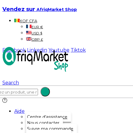
Vendez sur
AfriqMarket Shop
XOF CFA
EUR €
USD $
GBP £
Facebook
Linkedin
Youtube
Tiktok
Search
Aide
Centre d’assistance
Nous contacter
Suivre ma commande