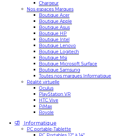
Chargeur
Nos espaces Marques
Boutique Acer
Boutique Apple
Boutique Asus
Boutique HP
Boutique Intel
Boutique Lenovo
Boutique Logitech
Boutique Msi
Boutique Microsoft Surface
Boutique Samsung
Toutes nos marques Informatique
Réalité virtuelle
Oculus
PlayStation VR
HTC Vive
PiMax
Royole
Informatique
PC portable-Tablette
PC Portables 12″ à 14″