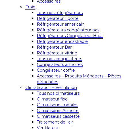
Accessoires
Froid
Tous nos réfrigérateurs
Réfrigérateur 1 porte
Réfrigérateur américain
Réfrigérateurs congélateur bas
Réfrigérateurs Congélateur Haut
Réfrigérateur encastrable
Réfrigérateur Bar
Réfrigérateur vitrine
Tous nos congélateurs
Congélateurs armoires
Congélateur coffre
Accessoires – Produits Ménagers – Pièces
détachées
Climatisation – Ventilation
Tous nos climatiseurs
Climatiseur fixe
Climatiseurs mobiles
Climatiseurs Armoire
Climatiseurs cassette
Traitement de l’air
Ventilateur