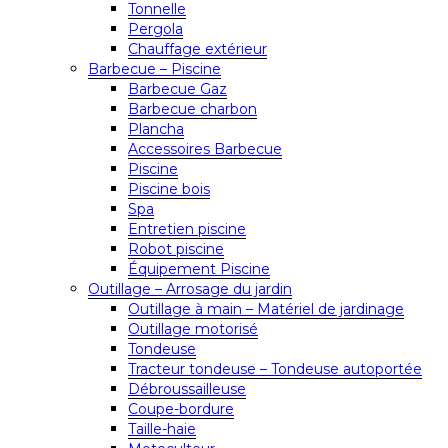
Tonnelle
Pergola
Chauffage extérieur
Barbecue – Piscine
Barbecue Gaz
Barbecue charbon
Plancha
Accessoires Barbecue
Piscine
Piscine bois
Spa
Entretien piscine
Robot piscine
Équipement Piscine
Outillage – Arrosage du jardin
Outillage à main – Matériel de jardinage
Outillage motorisé
Tondeuse
Tracteur tondeuse – Tondeuse autoportée
Débroussailleuse
Coupe-bordure
Taille-haie