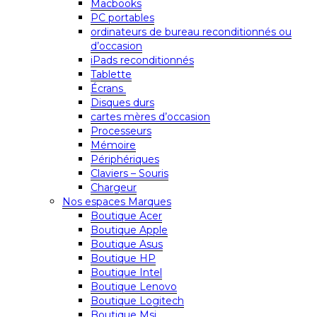
Macbooks
PC portables
ordinateurs de bureau reconditionnés ou
d’occasion
iPads reconditionnés
Tablette
Écrans
Disques durs
cartes mères d’occasion
Processeurs
Mémoire
Périphériques
Claviers – Souris
Chargeur
Nos espaces Marques
Boutique Acer
Boutique Apple
Boutique Asus
Boutique HP
Boutique Intel
Boutique Lenovo
Boutique Logitech
Boutique Msi