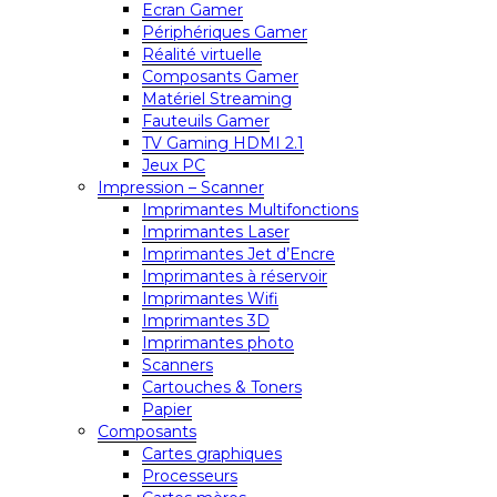
Ecran Gamer
Périphériques Gamer
Réalité virtuelle
Composants Gamer
Matériel Streaming
Fauteuils Gamer
TV Gaming HDMI 2.1
Jeux PC
Impression – Scanner
Imprimantes Multifonctions
Imprimantes Laser
Imprimantes Jet d’Encre
Imprimantes à réservoir
Imprimantes Wifi
Imprimantes 3D
Imprimantes photo
Scanners
Cartouches & Toners
Papier
Composants
Cartes graphiques
Processeurs