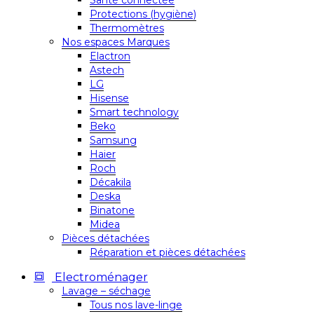
Santé connectée
Protections (hygiène)
Thermomètres
Nos espaces Marques
Elactron
Astech
LG
Hisense
Smart technology
Beko
Samsung
Haier
Roch
Décakila
Deska
Binatone
Midea
Pièces détachées
Réparation et pièces détachées
Electroménager
Lavage – séchage
Tous nos lave-linge