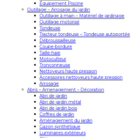
Équipement Piscine
Outillage – Arrosage du jardin
Outillage à main – Matériel de jardinage
Outillage motorisé
Tondeuse
Tracteur tondeuse – Tondeuse autoportée
Débroussailleuse
Coupe-bordure
Taille-haie
Motoculteur
Tronçonneuse
Nettoyeurs haute pression
Accessoires nettoyeurs haute pression
Arrosage
Abris – Amenagement – Décoration
Abri de jardin
Abri de jardin métal
Abri de jardin bois
Coffres de jardin
Aménagement du jardin
Gazon synthétique
Luminaires extérieurs