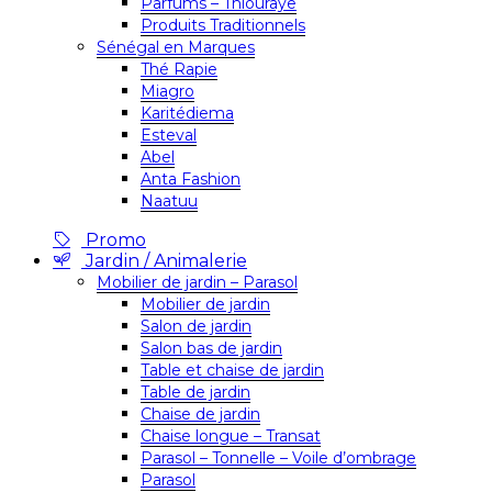
Parfums – Thiouraye
Produits Traditionnels
Sénégal en Marques
Thé Rapie
Miagro
Karitédiema
Esteval
Abel
Anta Fashion
Naatuu
Promo
Jardin / Animalerie
Mobilier de jardin – Parasol
Mobilier de jardin
Salon de jardin
Salon bas de jardin
Table et chaise de jardin
Table de jardin
Chaise de jardin
Chaise longue – Transat
Parasol – Tonnelle – Voile d’ombrage
Parasol