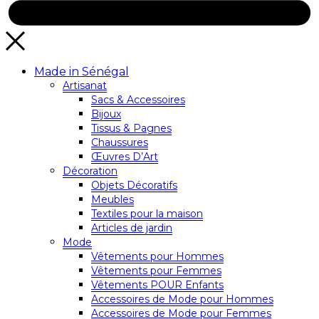
Made in Sénégal
Artisanat
Sacs & Accessoires
Bijoux
Tissus & Pagnes
Chaussures
Œuvres D’Art
Décoration
Objets Décoratifs
Meubles
Textiles pour la maison
Articles de jardin
Mode
Vêtements pour Hommes
Vêtements pour Femmes
Vêtements POUR Enfants
Accessoires de Mode pour Hommes
Accessoires de Mode pour Femmes