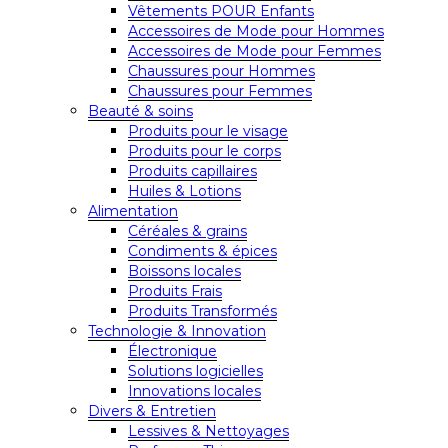
Vêtements POUR Enfants
Accessoires de Mode pour Hommes
Accessoires de Mode pour Femmes
Chaussures pour Hommes
Chaussures pour Femmes
Beauté & soins
Produits pour le visage
Produits pour le corps
Produits capillaires
Huiles & Lotions
Alimentation
Céréales & grains
Condiments & épices
Boissons locales
Produits Frais
Produits Transformés
Technologie & Innovation
Électronique
Solutions logicielles
Innovations locales
Divers & Entretien
Lessives & Nettoyages